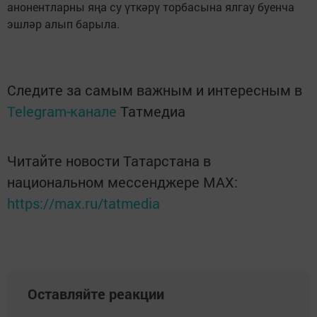
анонентларны яңа су үткәрү торбасына ялгау буенча
эшләр алып барыла.
Следите за самым важным и интересным в
Telegram-канале
Татмедиа
Читайте новости Татарстана в
национальном мессенджере MАХ:
https://max.ru/tatmedia
Оставляйте реакции