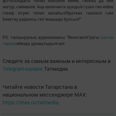
фотосындагы чәчкә бәйләме кебек, Гөлназ да бик
матур, сөйкемле. Аңа киләчәктә шундый гүзәл гөл кебек
гомер итүен теләп калабыз!Яраткан гаиләсе һәм
Биектау радиосы гел янәшәдә булсын!"
P.S. тапшыруның аудиоязмасы "Вконтакте"дагы
рәсми
төркем
ебездә урнаштырылган!
Следите за самым важным и интересным в
Telegram-канале
Татмедиа
Читайте новости Татарстана в
национальном мессенджере MАХ:
https://max.ru/tatmedia