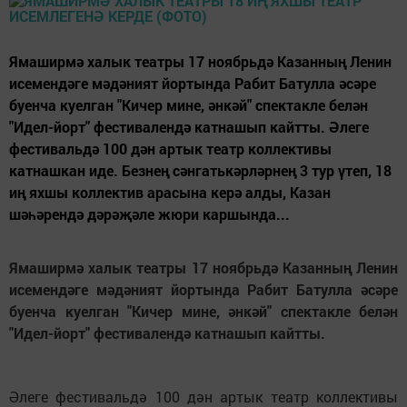
Ямаширмә халык театры 17 ноябрьдә Казанның Ленин
исемендәге мәдәният йортында Рабит Батулла әсәре
буенча куелган "Кичер мине, әнкәй" спектакле белән
"Идел-йорт" фестивалендә катнашып кайтты. Әлеге
фестивальдә 100 дән артык театр коллективы
катнашкан иде. Безнең сәнгатькәрләрнең 3 тур үтеп, 18
иң яхшы коллектив арасына керә алды, Казан
шәһәрендә дәрәҗәле жюри каршында...
Ямаширмә халык театры
17
ноябрьдә Казанның Ленин
исемендәге мәдәният йортында Рабит Батулла әсәре
буенча куелган "Кичер мине, әнкәй" спектакле белән
"Идел-йорт" фестивалендә катнашып кайтты.
Әлеге фестивальдә 100 дән артык театр коллективы