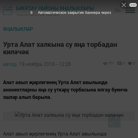
БИЕКТАУ РАЙОНЫ ЯҢАЛЫКЛАРЫ
18+
5
Автоматическое закрытие баннера через
"Биектау хәбәрләре" газетасы
ЯҢАЛЫКЛАР
Урта Алат халкына су яңа торбадан
киләчәк
автор,
19 ноябрь 2016 - 12:28
771
0
0
Алат авыл җирлегенең Урта Алат авылында
анонентларны яңа су үткәрү торбасына ялгау буенча
эшләр алып барыла.
Алат авыл җирлегенең Урта Алат авылында