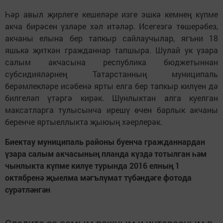
Һәр авыл җирлеге кешеләре изге эшкә кемнең күпме
акча бирәсен үзләре хәл итәләр. Исегезгә төшерәбез,
акчаны елына бер тапкыр сайлаучылар, ягъни 18
яшькә җиткән гражданнар тапшыра. Шулай ук үзара
салым акчасына республика бюджетыннан
субсидияләрнең Татарстанның муниципаль
берәмлекләре исәбенә ярты елга бер тапкыр килүен дә
билгеләп үтәргә кирәк. Шунлыктан алга куелган
максатларга тулысынча ирешү өчен барлык акчаны
беренче яртыеллыкта җыюың хәерлерәк.
Биектау муниципаль районы буенча гражданнардан
үзара салым акчасының планда күздә тотылган һәм
чынлыкта күпме килүе турында 2016 елның 1
октябренә җыелма мәгълүмат түбәндәге фотода
сурәтләнгән