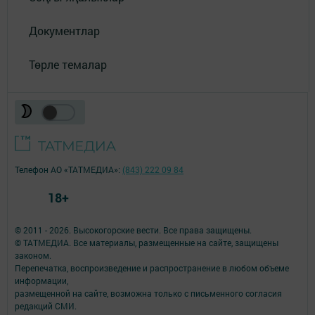
Документлар
Төрле темалар
Телефон АО «ТАТМЕДИА»:
(843) 222 09 84
18+
© 2011 - 2026. Высокогорские вести. Все права защищены.
© ТАТМЕДИА. Все материалы, размещенные на сайте, защищены
законом.
Перепечатка, воспроизведение и распространение в любом объеме
информации,
размещенной на сайте, возможна только с письменного согласия
редакций СМИ.