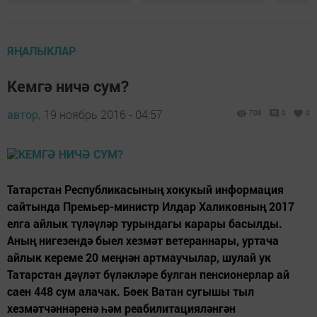
ЯҢАЛЫКЛАР
Кемгә ничә сум?
автор,
19 ноябрь 2016 - 04:57
708
0
0
Татарстан Республикасының хокукый информация
сайтында Премьер-министр Илдар Халиковның 2017
елга айлык түләүләр турындагы карары басылды.
Аның нигезендә быел хезмәт ветераннары, уртача
айлык кереме 20 меңнән артмаучылар, шулай ук
Татарстан дәүләт бүләкләре булган пенсионерлар ай
саен 448 сум алачак. Бөек Ватан сугышы тыл
хезмәтчәннәренә һәм реабилитацияләнгән