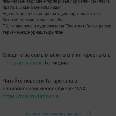
якыннарын төрледән-төрле ризыклар белән сыйларга
ярата. Еш кына кунаклар җыя.
Аңа һәм аның якыннарына уңышлар, сәламәтлек,
бәхетле тормыш теләп калабыз.
P.S. тапшыруның аудиоязмасы "Вконтакте"дагы рәсми
төркемебездә урнаштырылган!
Следите за самым важным и интересным в
Telegram-канале
Татмедиа
Читайте новости Татарстана в
национальном мессенджере MАХ:
https://max.ru/tatmedia
Перейти на страницу новости