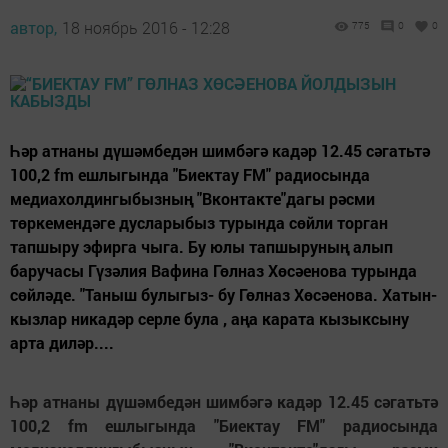
автор,
18 ноябрь 2016 - 12:28
775
0
0
Һәр атнаны дүшәмбедән шимбәгә кадәр 12.45 сәгатьтә
100,2 fm ешлыгында "Биектау FM" радиосында
медиахолдингыбызның "Вконтакте"дагы рәсми
төркемендәге дусларыбыз турында сөйли торган
тапшыру эфирга чыга. Бу юлы тапшыруның алып
баручасы Гүзәлия Вафина Гөлназ Хөсәенова турында
сөйләде. "Таныш булыгыз- бу Гөлназ Хөсәенова. Хатын-
кызлар никадәр серле була , аңа карата кызыксыну
арта диләр....
Һәр атнаны дүшәмбедән шимбәгә кадәр 12.45 сәгатьтә
100,2 fm ешлыгында "Биектау FM" радиосында