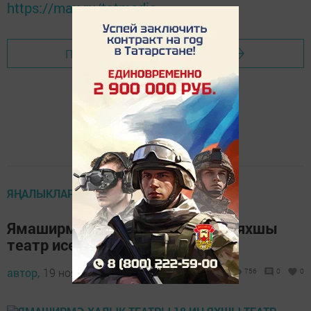
https://max.ru/tatmedia
Перейти на страницу новости
ЯҢАЛЫКЛАР
Ямаширмә халык театры 18 иң яхшы
театр исемлегенә керде (ФОТО)
автор,
19 ноябрь 2016 - 05:06
756
0
0