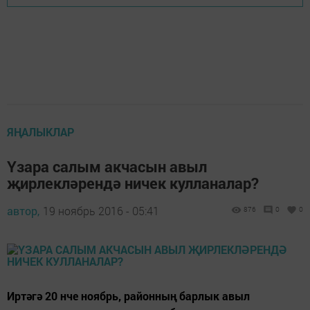
ЯҢАЛЫКЛАР
Үзара салым акчасын авыл
җирлекләрендә ничек кулланалар?
автор,
19 ноябрь 2016 - 05:41
876
0
0
Иртәгә 20 нче ноябрь, районның барлык авыл