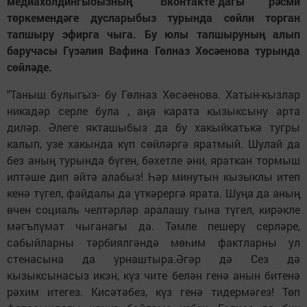
медиахолдингыбызның "Вконтакте"дагы рәсми
төркемендәге дусларыбыз турында сөйли торган
тапшыру эфирга чыга. Бу юлы тапшыруның алып
баручасы Гүзәлия Вафина Гөлназ Хөсәенова турында
сөйләде.
"Таныш булыгыз- бу Гөлназ Хөсәенова. Хатын-кызлар
никадәр серле була , аңа карата кызыксыну арта
диләр. Әлеге якташыбыз да бу хакыйкатькә тугры
калып, узе хакында күп сөйләргә яратмый. Шулай да
без аның турында бүген, бәхетле әни, яраткан тормыш
иптәше дип әйтә алабыз! Һәр минутын кызыклы итеп
кенә түгел, файдалы да үткәрергә ярата. Шуңа да аның
өчен социаль челтәрләр аралашу гына түгел, кирәкле
мәгълүмат чыганагы да. Тәмле пешерү серләре,
сабыйларны тәрбиялгәндә мөһим фактларны ул
стенасына да урнаштыра.Әгәр дә Сез дә
кызыксынасыз икэн, күз чите белән генә анын битенә
рәхим итегез. Кисәтәбез, күз генә тидермәгез! Төп