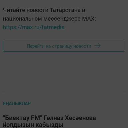
Читайте новости Татарстана в
национальном мессенджере MАХ:
https://max.ru/tatmedia
Перейти на страницу новости
ЯҢАЛЫКЛАР
“Биектау FM” Гөлназ Хөсәенова
йолдызын кабызды