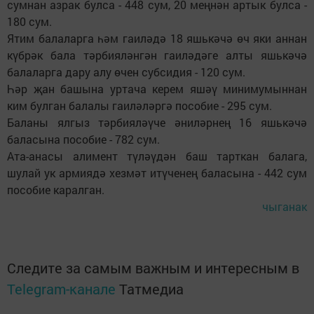
сумнан азрак булса - 448 сум, 20 меңнән артык булса -
180 сум.
Ятим балаларга һәм гаиләдә 18 яшькәчә өч яки аннан
күбрәк бала тәрбияләнгән гаиләдәге алты яшькәчә
балаларга дару алу өчен субсидия - 120 сум.
Һәр җан башына уртача керем яшәү минимумыннан
ким булган балалы гаиләләргә пособие - 295 сум.
Баланы ялгыз тәрбияләүче әниләрнең 16 яшькәчә
баласына пособие - 782 сум.
Ата-анасы алимент түләүдән баш тарткан балага,
шулай ук армиядә хезмәт итүченең баласына - 442 сум
пособие каралган.
чыганак
Следите за самым важным и интересным в
Telegram-канале
Татмедиа