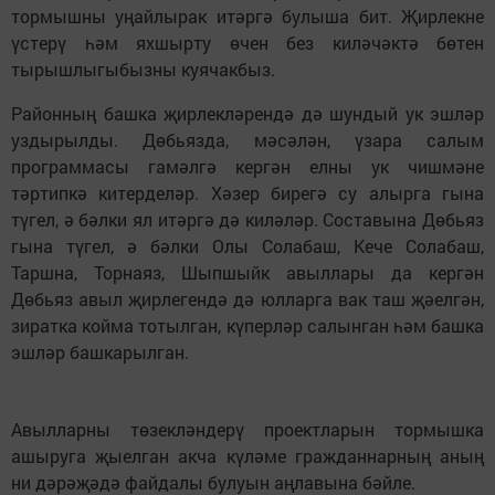
тормышны уңайлырак итәргә булыша бит. Җирлекне
үстерү һәм яхшырту өчен без киләчәктә бөтен
тырышлыгыбызны куячакбыз.
Районның башка җирлекләрендә дә шундый ук эшләр
уздырылды. Дөбьязда, мәсәлән, үзара салым
программасы гамәлгә кергән елны ук чишмәне
тәртипкә китерделәр. Хәзер бирегә су алырга гына
түгел, ә бәлки ял итәргә дә киләләр. Составына Дөбьяз
гына түгел, ә бәлки Олы Солабаш, Кече Солабаш,
Таршна, Торнаяз, Шыпшыйк авыллары да кергән
Дөбьяз авыл җирлегендә дә юлларга вак таш җәелгән,
зиратка койма тотылган, күперләр салынган һәм башка
эшләр башкарылган.
Авылларны төзекләндерү проектларын тормышка
ашыруга җыелган акча күләме гражданнарның аның
ни дәрәҗәдә файдалы булуын аңлавына бәйле.