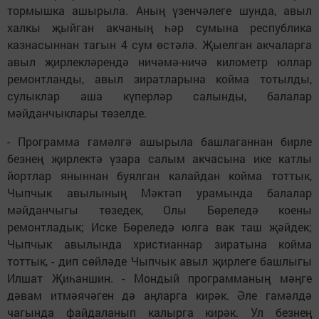
тормышка ашырыла. Аның үзенчәлеге шунда, авыл
халкы җыйган акчаның һәр сумына республика
казнасыннан тагын 4 сум өстәлә. Җыелган акчаларга
авыл җирлекләрендә ничәмә-ничә километр юллар
ремонтланды, авыл зиратларына койма тотылды,
сулыклар аша күперләр салынды, балалар
мәйданчыклары төзелде.
- Программа гамәлгә ашырыла башлаганнан бирле
безнең җирлектә үзара салым акчасына ике катлы
йортлар яныннан буялган калайдан койма тоттык,
Чыпчык авылының Мәктәп урамында балалар
мәйданчыгы төзедек, Олы Бөреледә коены
ремонтладык; Иске Бөреледә юлга вак таш җәйдек;
Чыпчык авылында христианнар зиратына койма
тоттык, - дип сөйләде Чыпчык авыл җирлеге башлыгы
Илшат Җиһаншин. - Мондый программаның мәңге
дәвам итмәячәген дә аңларга кирәк. Әле гамәлдә
чагында файдаланып калырга кирәк. Ул безнең