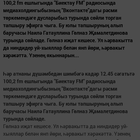
100,2 fm ешлыгында "Биектау FM" радиосында
медиахолдингыбызның "Вконтакте"дагы рәсми
төркемендәге дусларыбыз турында сөйли торган
тапшыру эфирга чыга. Бу юлы тапшыруның алып
баручасы Наилә Гатауллина Гөлназ Җамалетдинова
турында сөйләде. Гөлназ иҗат кешесе. Ул һәрвакытта
да ниндидер уй-хыяллар белән янп йөри, һәрвакыт
хәрәкәттә. Үзенең якыннарын...
Һәр атнаны дүшәмбедән шимбәгә кадәр 12.45 сәгатьтә
100,2 fm ешлыгында "Биектау FM" радиосында
медиахолдингыбызның "Вконтакте"дагы рәсми
төркемендәге дусларыбыз турында сөйли торган
тапшыру эфирга чыга. Бу юлы тапшыруның алып
баручасы Наилә Гатауллина Гөлназ Җамалетдинова
турында сөйләде.
Гөлназ иҗат кешесе. Ул һәрвакытта да ниндидер уй-
хыяллар белән янп йөри, һәрвакыт хәрәкәттә. Үзенең