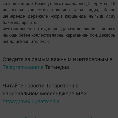
катнашкан иде. Безнең сәнгатькәрләрнең 3 тур үтеп, 18
иң яхшы коллектив арасына керә алды, Казан
шәһәрендә дәрәҗәле жюри каршында чыгыш ясау
бәхетенә иреште.
Фестивальнең нәтиҗәләре дәрәҗәле жюри финалга
чыккан бөтен коллективларны караганнан соң, декабрь
аенда игълан ителәчәк.
Следите за самым важным и интересным в
Telegram-канале
Татмедиа
Читайте новости Татарстана в
национальном мессенджере MАХ:
https://max.ru/tatmedia