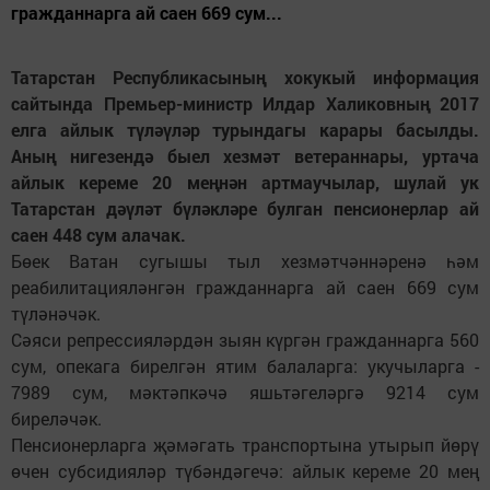
гражданнарга ай саен 669 сум...
Татарстан Республикасының хокукый информация
сайтында Премьер-министр Илдар Халиковның 2017
елга айлык түләүләр турындагы карары басылды.
Аның нигезендә быел хезмәт ветераннары, уртача
айлык кереме 20 меңнән артмаучылар, шулай ук
Татарстан дәүләт бүләкләре булган пенсионерлар ай
саен 448 сум алачак.
Бөек Ватан сугышы тыл хезмәтчәннәренә һәм
реабилитацияләнгән гражданнарга ай саен 669 сум
түләнәчәк.
Сәяси репрессияләрдән зыян күргән гражданнарга 560
сум, опекага бирелгән ятим балаларга: укучыларга -
7989 сум, мәктәпкәчә яшьтәгеләргә 9214 сум
биреләчәк.
Пенсионерларга җәмәгать транспортына утырып йөрү
өчен субсидияләр түбәндәгечә: айлык кереме 20 мең