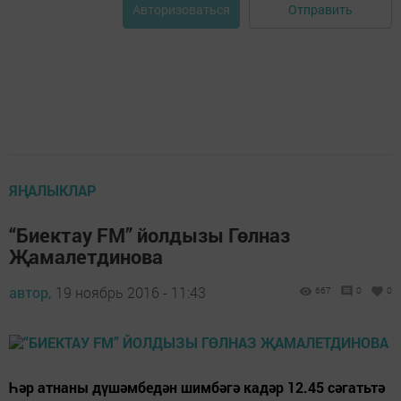
Отправить
Авторизоваться
ЯҢАЛЫКЛАР
“Биектау FM” йолдызы Гөлназ
Җамалетдинова
автор,
19 ноябрь 2016 - 11:43
667
0
0
Һәр атнаны дүшәмбедән шимбәгә кадәр 12.45 сәгатьтә