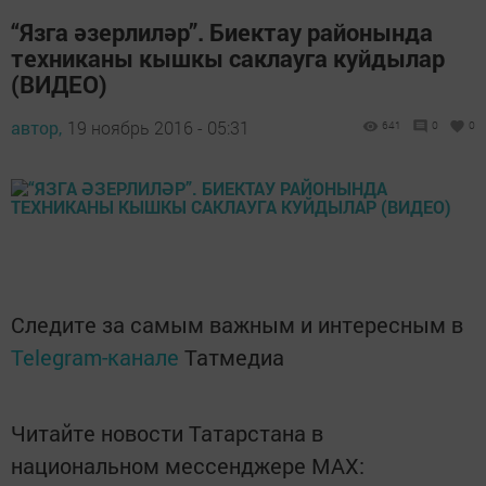
“Язга әзерлиләр”. Биектау районында
техниканы кышкы саклауга куйдылар
(ВИДЕО)
автор,
19 ноябрь 2016 - 05:31
641
0
0
Следите за самым важным и интересным в
Telegram-канале
Татмедиа
Читайте новости Татарстана в
национальном мессенджере MАХ: