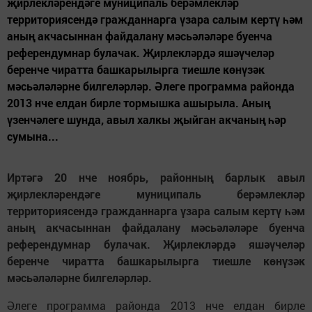
җирлекләрендәге муниципаль берәмлекләр
территориясендә гражданнарга үзара салым кертү һәм
аның акчасыннан файдалану мәсьәләләре буенча
референдумнар булачак. Җирлекләрдә яшәүчеләр
беренче чиратта башкарылырга тиешле көнүзәк
мәсьәләләрне билгеләрләр. Әлеге программа районда
2013 нче елдан бирле тормышка ашырыла. Аның
үзенчәлеге шунда, авыл халкы җыйган акчаның һәр
сумына...
Иртәгә 20 нче ноябрь, районның барлык авыл
җирлекләрендәге муниципаль берәмлекләр
территориясендә гражданнарга үзара салым кертү һәм
аның акчасыннан файдалану мәсьәләләре буенча
референдумнар булачак. Җирлекләрдә яшәүчеләр
беренче чиратта башкарылырга тиешле көнүзәк
мәсьәләләрне билгеләрләр.
Әлеге программа районда 2013 нче елдан бирле