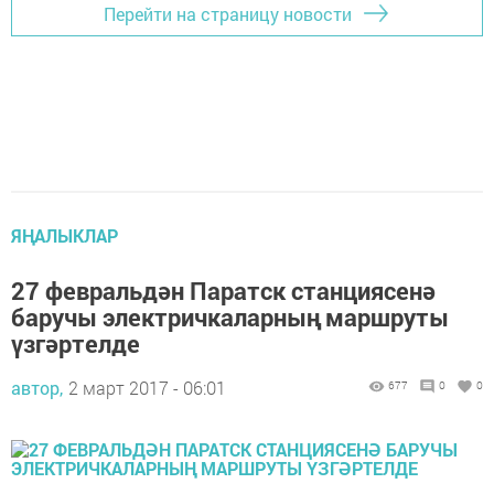
Перейти на страницу новости
ЯҢАЛЫКЛАР
27 февральдән Паратск станциясенә
баручы электричкаларның маршруты
үзгәртелде
автор,
2 март 2017 - 06:01
677
0
0