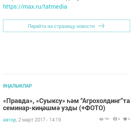
https://max.ru/tatmedia
Перейти на страницу новости
ЯҢАЛЫКЛАР
«Правда», «Суыксу» һәм “Агрохолдинг”та
семинар-киңәшмә узды (+ФОТО)
автор,
2 март 2017 - 14:19
781
0
0