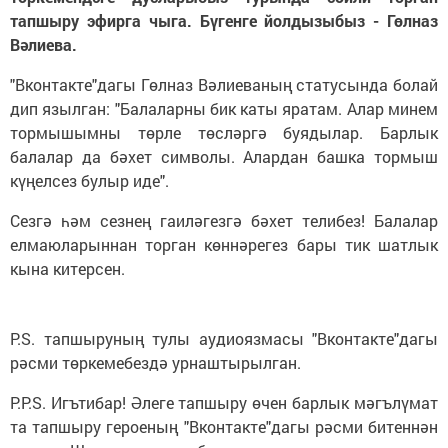
тапшыру эфирга чыга. Бүгенге йолдызыбыз - Гөлназ
Вәлиева.
"Вконтакте"дагы Гөлназ Вәлиеваның статусында болай
дип язылган: "Балаларны бик каты яратам. Алар минем
тормышымны төрле төсләргә буядылар. Барлык
балалар да бәхет символы. Алардан башка тормыш
күңелсез булыр иде".
Сезгә һәм сезнең гаиләгезгә бәхет телибез! Балалар
елмаюларыннан торган көннәрегез бары тик шатлык
кына китерсен.
P.S. тапшыруның тулы аудиоязмасы "Вконтакте"дагы
рәсми төркемебездә урнаштырылган.
P.P.S. Игътибар! Әлеге тапшыру өчен барлык мәгълүмат
та тапшыру героеның "Вконтакте"дагы рәсми битеннән