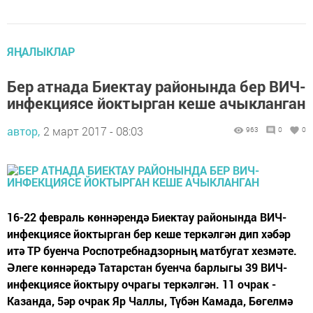
ЯҢАЛЫКЛАР
Бер атнада Биектау районында бер ВИЧ-
инфекциясе йоктырган кеше ачыкланган
автор,
2 март 2017 - 08:03
963
0
0
16-22 февраль көннәрендә Биектау районында ВИЧ-
инфекциясе йоктырган бер кеше теркәлгән дип хәбәр
итә ТР буенча Роспотребнадзорның матбугат хезмәте.
Әлеге көннәредә Татарстан буенча барлыгы 39 ВИЧ-
инфекциясе йоктыру очрагы теркәлгән. 11 очрак -
Казанда, 5әр очрак Яр Чаллы, Түбән Камада, Бөгелмә