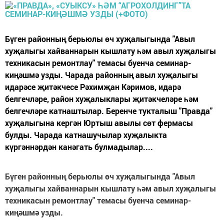
Бүген районның берьюлы өч хуҗалыгында "Авыл
хуҗалыгы хайваннарын кышлату һәм авыл хуҗалыгы
техникасын ремонтлау" темасы буенча семинар-
киңәшмә узды. Чарада районның авыл хуҗалыгы
идарәсе җитәкчесе Рәхимҗан Кәримов, идарә
белгечләре, район хуҗалыклары җитәкчеләре һәм
белгечләре катнаштылар. Беренче тукталыш "Правда"
хуҗалыгына кергән Юртыш авылы сөт фермасы
булды. Чарада катнашучылар хуҗалыкта
күргәннәрдән канәгать булмадылар....
Бүген районның берьюлы өч хуҗалыгында "Авыл
хуҗалыгы хайваннарын кышлату һәм авыл хуҗалыгы
техникасын ремонтлау" темасы буенча семинар-
киңәшмә узды.