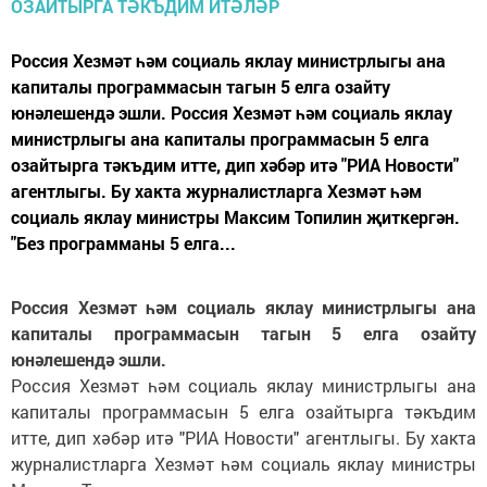
Россия Хезмәт һәм социаль яклау министрлыгы ана
капиталы программасын тагын 5 елга озайту
юнәлешендә эшли. Россия Хезмәт һәм социаль яклау
министрлыгы ана капиталы программасын 5 елга
озайтырга тәкъдим итте, дип хәбәр итә "РИА Новости"
агентлыгы. Бу хакта журналистларга Хезмәт һәм
социаль яклау министры Максим Топилин җиткергән.
"Без программаны 5 елга...
Россия Хезмәт һәм социаль яклау министрлыгы ана
капиталы программасын тагын 5 елга озайту
юнәлешендә эшли.
Россия Хезмәт һәм социаль яклау министрлыгы ана
капиталы программасын 5 елга озайтырга тәкъдим
итте, дип хәбәр итә "РИА Новости" агентлыгы. Бу хакта
журналистларга Хезмәт һәм социаль яклау министры