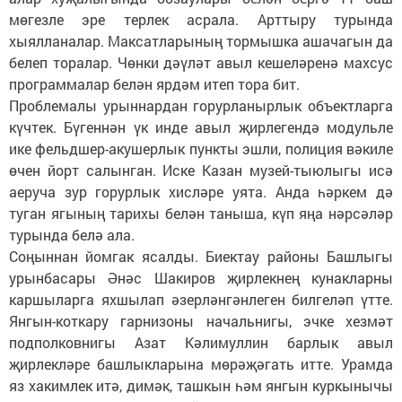
мөгезле эре терлек асрала. Арттыру турында
хыялланалар. Максатларының тормышка ашачагын да
белеп торалар. Чөнки дәүләт авыл кешеләренә махсус
программалар белән ярдәм итеп тора бит.
Проблемалы урыннардан горурланырлык объектларга
күчтек. Бүгеннән үк инде авыл җирлегендә модульле
ике фельдшер-акушерлык пункты эшли, полиция вәкиле
өчен йорт салынган. Иске Казан музей-тыюлыгы исә
аеруча зур горурлык хисләре уята. Анда һәркем дә
туган ягының тарихы белән таныша, күп яңа нәрсәләр
турында белә ала.
Соңыннан йомгак ясалды. Биектау районы Башлыгы
урынбасары Әнәс Шакиров җирлекнең кунакларны
каршыларга яхшылап әзерләнгәнлеген билгеләп үтте.
Янгын-коткару гарнизоны начальнигы, эчке хезмәт
подполковнигы Азат Кәлимуллин барлык авыл
җирлекләре башлыкларына мөрәҗәгать итте. Урамда
яз хакимлек итә, димәк, ташкын һәм янгын куркынычы