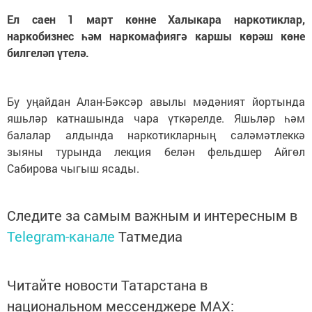
Ел саен 1 март көнне Халыкара наркотиклар,
наркобизнес һәм наркомафиягә каршы көрәш көне
билгеләп үтелә.
Бу уңайдан Алан-Бәксәр авылы мәдәният йортында
яшьләр катнашында чара үткәрелде. Яшьләр һәм
балалар алдында наркотикларның саләмәтлеккә
зыяны турында лекция белән фельдшер Айгөл
Сабирова чыгыш ясады.
Следите за самым важным и интересным в
Telegram-канале
Татмедиа
Читайте новости Татарстана в
национальном мессенджере MАХ: