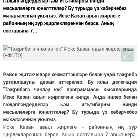
гаҗәпләндерделәр һәм игътибарны нинди
мәсьәләләргә юнәлттеләр? Бу турыда үз хәбәрчебез
мәкаләсеннән укыгыз. Иске Казан авыл җирлеге -
районның иң зур җирлекләреннән берсе. Аның
составына 7...
Район җитәкчеләре хезмәттәшләре белән уңай тәҗрибә
уртаклашуны дәвам иттерәләр. Бу юлы делегация
"Тәҗрибәгә чикләр юк" программасы кысаларында
Иске Казан авыл җирлегенә килде. Анда ниләр белән
гаҗәпләндерделәр һәм игътибарны нинди
мәсьәләләргә юнәлттеләр? Бу турыда үз хәбәрчебез
мәкаләсеннән укыгыз.
Иске Казан авыл җирлеге - районның иң зур
җирлекләреннән берсе. Аның составына 7 авыл керә.