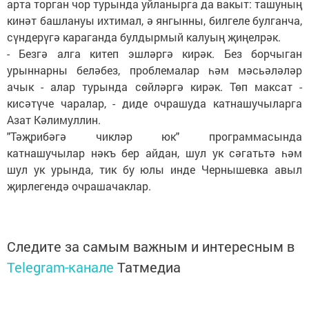
арта торган чор турында уйланырга да вакыт: ташуның
кинәт башлануы ихтимал, ә янгынны, билгеле булганча,
сүндерүгә караганда булдырмый калуың җиңелрәк.
- Безгә алга китеп эшләргә кирәк. Без борчыган
урыннарны беләбез, проблемалар һәм мәсьәләләр
ачык - алар турында сөйләргә кирәк. Төп максат -
кисәтүче чаралар, - диде очрашуда катнашучыларга
Азат Кәлимуллин.
"Тәҗрибәгә чикләр юк" программасында
катнашучылар нәкъ бер айдан, шул ук сәгатьтә һәм
шул ук урында, тик бу юлы инде Чернышевка авыл
җирлегендә очрашачаклар.
Следите за самым важным и интересным в
Telegram-канале
Татмедиа