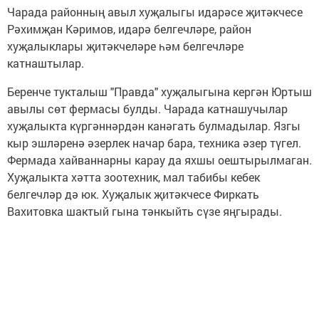
Чарада районның авыл хуҗалыгы идарәсе җитәкчесе
Рәхимҗан Кәримов, идарә белгечләре, район
хуҗалыклары җитәкчеләре һәм белгечләре
катнаштылар.
Беренче тукталыш "Правда" хуҗалыгына кергән Юртыш
авылы сөт фермасы булды. Чарада катнашучылар
хуҗалыкта күргәннәрдән канәгать булмадылар. Язгы
кыр эшләренә әзерлек начар бара, техника әзер түгел.
Фермада хайваннарны карау да яхшы оештырылмаган.
Хуҗалыкта хәтта зоотехник, мал табибы кебек
белгечләр дә юк. Хуҗалык җитәкчесе Фиркать
Вахитовка шактый гына тәнкыйть сүзе яңгырады.