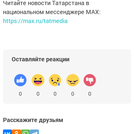
Читайте новости Татарстана в
национальном мессенджере MАХ:
https://max.ru/tatmedia
Оставляйте реакции
0
0
0
0
0
Расскажите друзьям