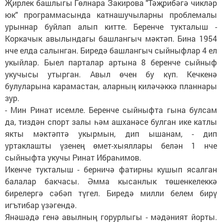
Җирлек башлыгы Гөлнара Закирова "Тәҗрибәгә чикләр
юк" программасында катнашучыларны проблемалы
урыннар буйлап алып китте. Беренче тукталыш -
Коркачык авылындагы башлангыч мәктәп. Бина 1954
нче елда салынган. Биредә башлангыч сыйныфлар 4 ел
укыйлар. Быел парталар артына 8 беренче сыйныф
укучысы утырган. Авыл өчен бу күп. Кечкенә
булуларына карамастан, аларның киләчәккә планнары
зур.
- Мин Ринат исемле. Беренче сыйныфта гына булсам
да, тиздән спорт залы һәм ашханәсе булган ике катлы
якты мәктәптә укырмын, дип ышанам, - дип
уртаклашты үзенең өмет-хыяллары белән 1 нче
сыйныфта укучы Ринат Ибраһимов.
Икенче тукталыш - берничә фатирны кушып ясалган
балалар бакчасы. Әмма кысанлык төшенкелеккә
бирелергә сәбәп түгел. Биредә милли белем бирү
игътибар үзәгендә.
Янәшәдә генә авылның горурлыгы - мәдәният йорты.