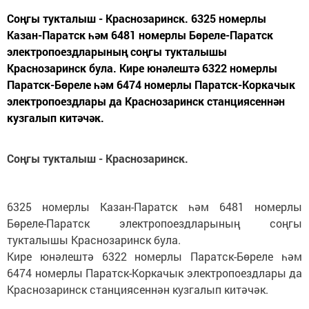
Соңгы тукталыш - Краснозаринск. 6325 номерлы
Казан-Паратск һәм 6481 номерлы Бөреле-Паратск
электропоездларының соңгы тукталышы
Краснозаринск була. Кире юнәлештә 6322 номерлы
Паратск-Бөреле һәм 6474 номерлы Паратск-Коркачык
электропоездлары да Краснозаринск станциясеннән
кузгалып китәчәк.
Соңгы тукталыш - Краснозаринск.
6325 номерлы Казан-Паратск һәм 6481 номерлы
Бөреле-Паратск электропоездларының соңгы
тукталышы Краснозаринск була.
Кире юнәлештә 6322 номерлы Паратск-Бөреле һәм
6474 номерлы Паратск-Коркачык электропоездлары да
Краснозаринск станциясеннән кузгалып китәчәк.