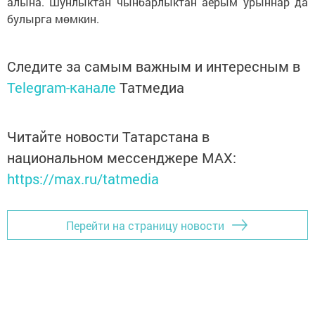
алына. Шунлыктан чынбарлыктан аерым урыннар да
булырга мөмкин.
Следите за самым важным и интересным в
Telegram-канале
Татмедиа
Читайте новости Татарстана в
национальном мессенджере MАХ:
https://max.ru/tatmedia
Перейти на страницу новости