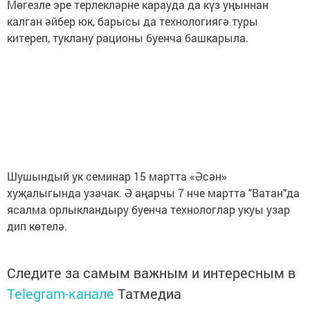
Мөгезле эре терлекләрне карауда да күз уңыннан
калган әйбер юк, барысы да технологиягә туры
китереп, туклану рационы буенча башкарыла.
Шушындый ук семинар 15 мартта «Әсән»
хуҗалыгында узачак. Ә аңарчы 7 нче мартта "Ватан"да
ясалма орлыкландыру буенча технологлар укуы узар
дип көтелә.
Следите за самым важным и интересным в
Telegram-канале
Татмедиа