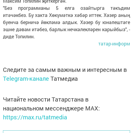
Максим Топилин җиткергән.
"Без программаны 5 елга озайтырга тәкъдим
итәчәкбез. Бу хакта Хөкүмәткә хәбәр иттек. Хәзер аның
буенча берничә йөкләмә алдык. Хәзер бу юнәлештәге
эшне дәвам итәбез, барлык нечкәлекләрен карыйбыз", -
диде Топилин.
татар-информ
Следите за самым важным и интересным в
Telegram-канале
Татмедиа
Читайте новости Татарстана в
национальном мессенджере MАХ:
https://max.ru/tatmedia