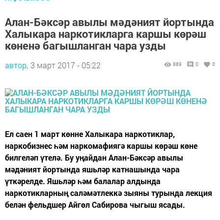
Алан-Бәксәр авылы мәдәният йортында
Халыкара наркотикларга каршы көрәш
көненә багышланган чара узды
автор,
3 март 2017 - 05:22
889
0
0
Ел саен 1 март көнне Халыкара наркотиклар,
наркобизнес һәм наркомафиягә каршы көрәш көне
билгеләп үтелә. Бу уңайдан Алан-Бәксәр авылы
мәдәният йортында яшьләр катнашында чара
үткәрелде. Яшьләр һәм балалар алдында
наркотикларның саләмәтлеккә зыяны турында лекция
белән фельдшер Айгөл Сабирова чыгыш ясады.