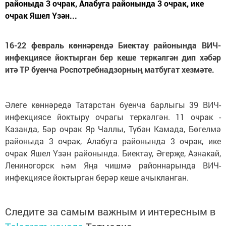
районыда 3 очрак, Алабуга районында 3 очрак, ике
очрак Яшел Үзән...
16-22 февраль көннәрендә Биектау районында ВИЧ-
инфекциясе йоктырган бер кеше теркәлгән дип хәбәр
итә ТР буенча Роспотребнадзорның матбугат хезмәте.
Әлеге көннәредә Татарстан буенча барлыгы 39 ВИЧ-
инфекциясе йоктыру очрагы теркәлгән. 11 очрак -
Казанда, 5әр очрак Яр Чаллы, Түбән Камада, Бөгелмә
районыда 3 очрак, Алабуга районында 3 очрак, ике
очрак Яшел Үзән районында. Биектау, Әгерҗе, Азнакай,
Лениногорск һәм Яңа чишмә районнарында ВИЧ-
инфекциясе йоктырган берәр кеше ачыкланган.
Следите за самым важным и интересным в