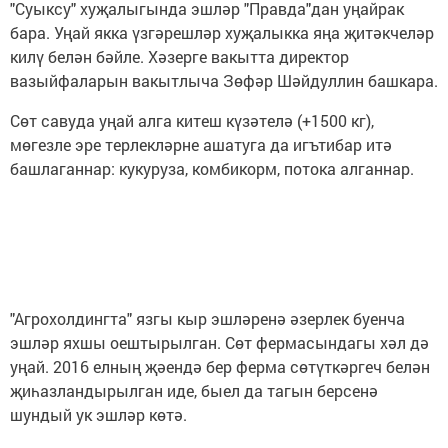
"Суыксу" хуҗалыгында эшләр "Правда"дан уңайрак
бара. Уңай якка үзгәрешләр хуҗалыкка яңа җитәкчеләр
килү белән бәйле. Хәзерге вакытта директор
вазыйфаларын вакытлыча Зөфәр Шәйдуллин башкара.
Сөт савуда уңай алга китеш күзәтелә (+1500 кг),
мөгезле эре терлекләрне ашатуга да игътибар итә
башлаганнар: кукуруза, комбикорм, потока алганнар.
"Агрохолдингта" язгы кыр эшләренә әзерлек буенча
эшләр яхшы оештырылган. Сөт фермасындагы хәл дә
уңай. 2016 елның җәендә бер ферма сөтүткәргеч белән
җиһазландырылган иде, быел да тагын берсенә
шундый ук эшләр көтә.