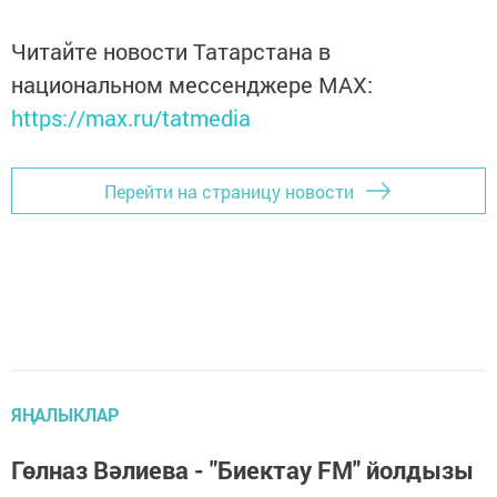
Читайте новости Татарстана в
национальном мессенджере MАХ:
https://max.ru/tatmedia
Перейти на страницу новости
ЯҢАЛЫКЛАР
Гөлназ Вәлиева - "Биектау FM" йолдызы