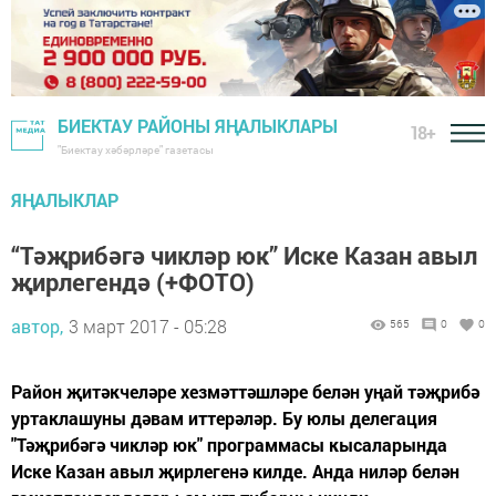
БИЕКТАУ РАЙОНЫ ЯҢАЛЫКЛАРЫ
18+
"Биектау хәбәрләре" газетасы
ЯҢАЛЫКЛАР
“Тәҗрибәгә чикләр юк” Иске Казан авыл
җирлегендә (+ФОТО)
автор,
3 март 2017 - 05:28
565
0
0
Район җитәкчеләре хезмәттәшләре белән уңай тәҗрибә
уртаклашуны дәвам иттерәләр. Бу юлы делегация
"Тәҗрибәгә чикләр юк" программасы кысаларында
Иске Казан авыл җирлегенә килде. Анда ниләр белән