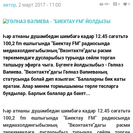
автор,
2 март 2017 - 11:00
691
0
0
Һәр атнаны дүшәмбедән шимбәгә кадәр 12.45 сәгатьтә
100,2 fm ешлыгында "Биектау FM" радиосында
медиахолдингыбызның "Вконтакте"дагы рәсми
төркемендәге дусларыбыз турында сөйли торган
тапшыру эфирга чыга. Бүгенге йолдызыбыз - Гөлназ
Вәлиева. "Вконтакте"дагы Гөлназ Вәлиеваның
статусында болай дип язылган: "Балаларны бик каты
яратам. Алар минем тормышымны төрле төсләргә
буядылар. Барлык балалар да бәхет...
Һәр атнаны дүшәмбедән шимбәгә кадәр 12.45 сәгатьтә
100,2 fm ешлыгында "Биектау FM" радиосында
медиахолдингыбызның "Вконтакте"дагы рәсми
төркемендәге дусларыбыз турында сөйли торган