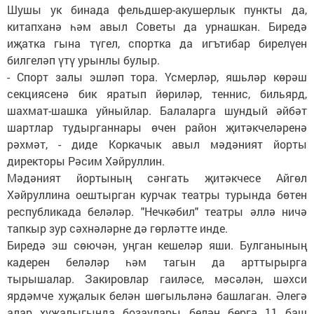
Шушы ук бинада фельдшер-акушерлык пункты да,
китапханә һәм авыл Советы да урнашкан. Биредә
иҗатка гына түгел, спортка да игътибар бирелүен
билгеләп үтү урынлы булыр.
- Спорт залы эшләп тора. Үсмерләр, яшьләр көрәш
секциясенә бик яратып йөриләр, теннис, бильярд,
шахмат-шашка уйныйлар. Балаларга шундый әйбәт
шартлар тудырганнары өчен район җитәкчеләренә
рәхмәт, - диде Коркачык авыл мәдәният йорты
директоры Рәсим Хәйруллин.
Мәдәният йортының сәнгать җитәкчесе Айгөл
Хәйруллина оештырган курчак театры турында бөтен
республикада беләләр. "Нечкәбил" театры әллә ничә
тапкыр зур сәхнәләрне дә гөрләтте инде.
Биредә эш сөючән, уңган кешеләр яши. Булганының
кадерен беләләр һәм тагын да арттырырга
тырышалар. Закировлар гаиләсе, мәсәлән, шәхси
ярдәмче хуҗалык белән шөгыльләнә башлаган. Әлегә
алар хуҗалыгында бозаулары белән бергә 11 баш