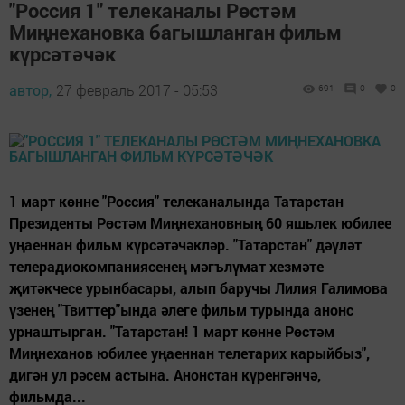
"Россия 1" телеканалы Рөстәм
Миңнехановка багышланган фильм
күрсәтәчәк
автор,
27 февраль 2017 - 05:53
691
0
0
1 март көнне "Россия" телеканалында Татарстан
Президенты Рөстәм Миңнехановның 60 яшьлек юбилее
уңаеннан фильм күрсәтәчәкләр. "Татарстан" дәүләт
телерадиокомпаниясенең мәгълүмат хезмәте
җитәкчесе урынбасары, алып баручы Лилия Галимова
үзенең "Твиттер"ында әлеге фильм турында анонс
урнаштырган. "Татарстан! 1 март көнне Рөстәм
Миңнеханов юбилее уңаеннан телетарих карыйбыз",
дигән ул рәсем астына. Анонстан күренгәнчә,
фильмда...