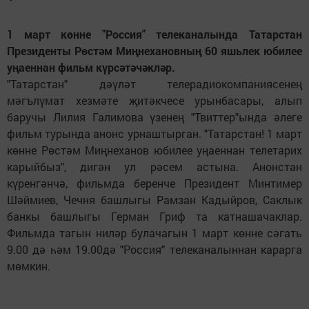
1 март көнне "Россия" телеканалында Татарстан
Президенты Рөстәм Миңнехановның 60 яшьлек юбилее
уңаеннан фильм күрсәтәчәкләр.
"Татарстан" дәүләт телерадиокомпаниясенең
мәгълүмат хезмәте җитәкчесе урынбасары, алып
баручы Лилия Галимова үзенең "Твиттер"ында әлеге
фильм турында анонс урнаштырган. "Татарстан! 1 март
көнне Рөстәм Миңнеханов юбилее уңаеннан телетарих
карыйбыз", дигән ул рәсем астына. Анонстан
күренгәнчә, фильмда беренче Президент Минтимер
Шәймиев, Чечня башлыгы Рамзан Кадыйров, Саклык
банкы башлыгы Герман Гриф та катнашачаклар.
Фильмда тагын ниләр булачагын 1 март көнне сәгать
9.00 дә һәм 19.00дә "Россия" телеканалыннан карарга
мөмкин.