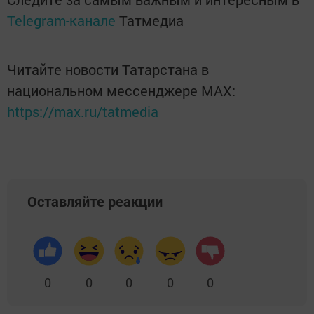
Telegram-канале
Татмедиа
Читайте новости Татарстана в
национальном мессенджере MАХ:
https://max.ru/tatmedia
Оставляйте реакции
0
0
0
0
0