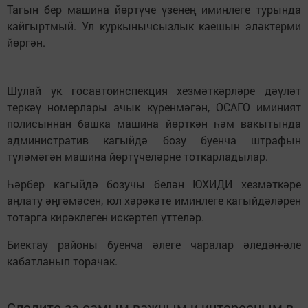
Тагын бер машина йөртүче үзенең иминлеге турында
кайгыртмый. Ул куркынычсызлык каешын эләктерми
йөргән.
Шулай ук госавтоинспекция хезмәткәрләре дәүләт
теркәү номерлары ачык күренмәгән, ОСАГО иминият
полисыннан башка машина йөрткән һәм вакытында
административ кагыйдә бозу буенча штрафын
түләмәгән машина йөртүчеләрне тоткарладылар.
Һәрбер кагыйдә бозучы белән ЮХИДИ хезмәткәре
аңлату әңгәмәсен, юл хәрәкәте иминлеге кагыйдәләрен
тотарга кирәклеген искәртеп үттеләр.
Биектау районы буенча әлеге чаралар әледән-әле
кабатланып торачак.
Следите за самым важным и интересным в