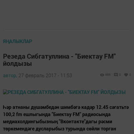
ЯҢАЛЫКЛАР
Резеда Сибгатуллина - "Биектау FM"
йолдызы
автор,
27 февраль 2017 - 11:53
686
0
0
Һәр атнаны дүшәмбедән шимбәгә кадәр 12.45 сәгатьтә
100,2 fm ешлыгында "Биектау FM" радиосында
медиахолдингыбызның "Вконтакте"дагы рәсми
төркемендәге дусларыбыз турында сөйли торган