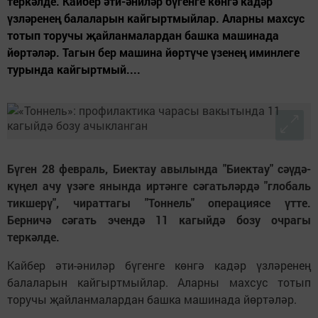
теркәлде. Кайбер әти-әниләр бүгенге көнгә кадәр
үзләренең балаларын кайгыртмыйлар. Аларны махсус
тотып торучы җайланмалардан башка машинада
йөртәләр. Тагын бер машина йөртүче үзенең иминлеге
турында кайгыртмый....
Бүген 28 февраль, Биектау авылында "Биектау" сәүдә-
күңел ачу үзәге янында иртәнге сәгатьләрдә "глобаль
тикшерү", чираттагы "Тоннель" операциясе үтте.
Берничә сәгать эчендә 11 кагыйдә бозу очрагы
теркәлде.
Кайбер әти-әниләр бүгенге көнгә кадәр үзләренең
балаларын кайгыртмыйлар. Аларны махсус тотып
торучы җайланмалардан башка машинада йөртәләр.