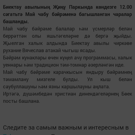
Биектау авылының Җиңү Паркында көндезге 12.00
сәгатьтә Май чабу бәйрәменә багышланган чаралар
башланды.
Май чабу бәйрәме балалар һәм үсмерләр белән
беррәттән олы яшьтәгеләрне дә бергә җыйды.
Җыелган халык алдында Биектау авылы чиркәве
рухание Вячеслав атакай чыгыш ясады.
Бәйрәм кунаклары өчен күңел ачу программасы, халык
уеннары һәм традицион тәм-томнар әзерләнгән иде.
Май чабу бәйрәме карачкысын яндыру бәйрәмнең
тәмамлану мизгеле булды. Ул кыш белән
саубуллашуны һәм язны каршылауны аңлата.
Иртәгә, дүшәмбедән христиан динендәгеләрнең Бөек
посты башлана.
Следите за самым важным и интересным в