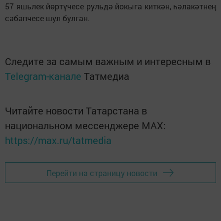
57 яшьлек йөртүчесе рульдә йокыга киткән, һәлакәтнең
сәбәпчесе шул булган.
Следите за самым важным и интересным в
Telegram-канале
Татмедиа
Читайте новости Татарстана в
национальном мессенджере MАХ:
https://max.ru/tatmedia
Перейти на страницу новости