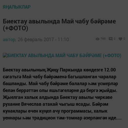
ЯҢАЛЫКЛАР
Биектау авылында Май чабу бәйрәме
(+ФОТО)
автор,
26 февраль 2017 - 11:10
765
0
0
Биектау авылының Җиңү Паркында көндезге 12.00
сәгатьтә Май чабу бәйрәменә багышланган чаралар
башланды. Май чабу бәйрәме балалар һәм үсмерләр
белән беррәттән олы яшьтәгеләрне дә бергә җыйды.
Җыелган халык алдында Биектау авылы чиркәве
рухание Вячеслав атакай чыгыш ясады. Бәйрәм
кунаклары өчен күңел ачу программасы, халык
уеннары һәм традицион тәм-томнар әзерләнгән иде....