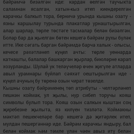
бәйрәмчә бизәлгән иде: кардан өелгән таучыкта
саламнан ясалган, хатын-кыз итеп киендерелгән
карачкы балкып тора, берничә урында кышны озату -
язны каршылау турында плакатлар урнаштырылган,
алар шарлар, төрле төстәге тасмалар белән бизәлгән.
Болар бар да җыелган бөтен кешегә бәйрәм рухы бүләк
итте. Ике сәгать барган бәйрәмдә барча халык - олысы,
кечесе рәхәтләнеп күңел ачты: төрле уеннарда
катнашты, балалар башкарган җырлар, биюләрне карап
хозурланды. Шулай ук теләүчеләр өчен җигүле атларда
авыл урамнары буйлап сәяхәт оештырылган иде -
күңел ачуның бу төренә озын чират төзелде.
Кышны озату бәйрәменең төп атрибуты - челтәрләнеп
пешкән коймак, ул җылы, нур сибеп торучы кояш
символы булып тора. Кояш озын салкын кыштан соң
җиребезне җылыта, яз килүен тизләтә. Коймакны
мәктәп пешекчеләре бар кешегә дә җитәрлек итеп,
мулдан пешергәннәр иде. Бәйрәм карачкы яндыру, бал
белән коймак һәм тәмле үлән чәен авыз итү белән