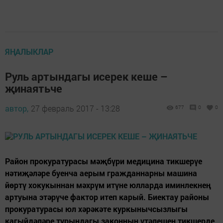
ЯҢАЛЫКЛАР
Руль артындагы исерек кеше –
җинаятьче
автор,
27 февраль 2017 - 13:28
677
0
0
Район прокуратурасы мәҗбүри медицина тикшерүе
нәтиҗәләре буенча аерым гражданнарны машина
йөртү хокукыннан мәхрүм итүне юлларда иминлекнең
артуына этәрүче фактор итеп карый. Биектау районы
прокуратурасы юл хәрәкәте куркынычсызлыгы
кагыйдәләре турындагы законның үтәлешен тикшерде.