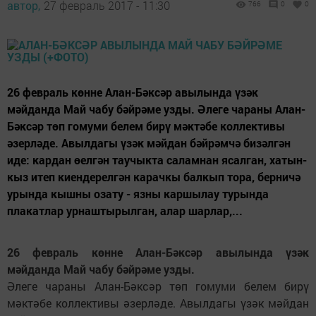
автор,
27 февраль 2017 - 11:30
766
0
0
26 февраль көнне Алан-Бәксәр авылында үзәк
мәйданда Май чабу бәйрәме узды. Әлеге чараны Алан-
Бәксәр төп гомуми белем бирү мәктәбе коллективы
әзерләде. Авылдагы үзәк мәйдан бәйрәмчә бизәлгән
иде: кардан өелгән таучыкта саламнан ясалган, хатын-
кыз итеп киендерелгән карачкы балкып тора, берничә
урында кышны озату - язны каршылау турында
плакатлар урнаштырылган, алар шарлар,...
26 февраль көнне Алан-Бәксәр авылында үзәк
мәйданда Май чабу бәйрәме узды.
Әлеге чараны Алан-Бәксәр төп гомуми белем бирү
мәктәбе коллективы әзерләде. Авылдагы үзәк мәйдан