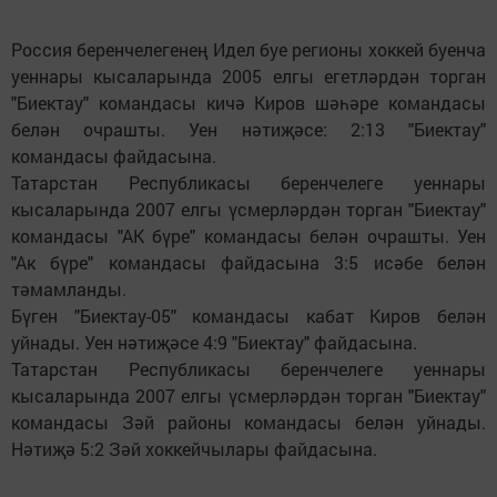
Россия беренчелегенең Идел буе регионы хоккей буенча
уеннары кысаларында 2005 елгы егетләрдән торган
"Биектау" командасы кичә Киров шәһәре командасы
белән очрашты. Уен нәтиҗәсе: 2:13 "Биектау"
командасы файдасына.
Татарстан Республикасы беренчелеге уеннары
кысаларында 2007 елгы үсмерләрдән торган "Биектау"
командасы "АК бүре" командасы белән очрашты. Уен
"Ак бүре" командасы файдасына 3:5 исәбе белән
тәмамланды.
Бүген "Биектау-05" командасы кабат Киров белән
уйнады. Уен нәтиҗәсе 4:9 "Биектау" файдасына.
Татарстан Республикасы беренчелеге уеннары
кысаларында 2007 елгы үсмерләрдән торган "Биектау"
командасы Зәй районы командасы белән уйнады.
Нәтиҗә 5:2 Зәй хоккейчылары файдасына.