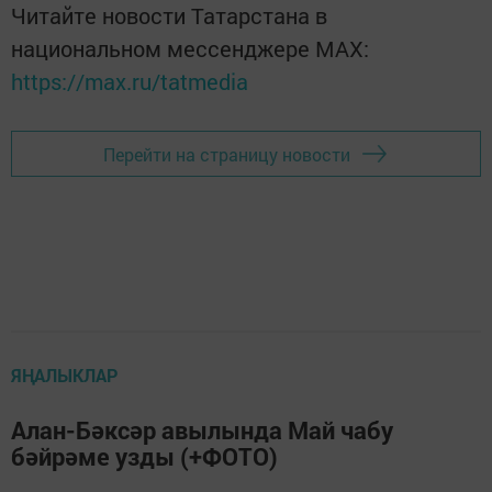
Читайте новости Татарстана в
национальном мессенджере MАХ:
https://max.ru/tatmedia
Перейти на страницу новости
ЯҢАЛЫКЛАР
Алан-Бәксәр авылында Май чабу
бәйрәме узды (+ФОТО)