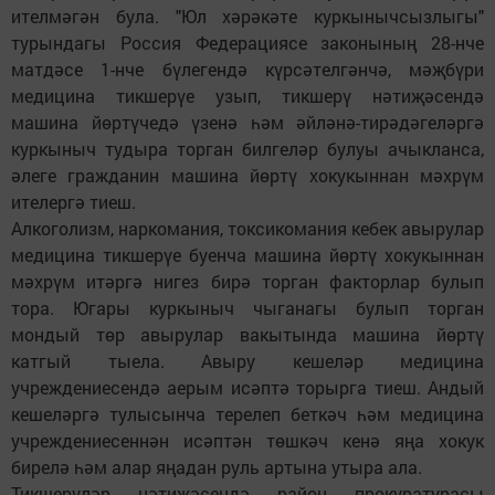
ителмәгән була. "Юл хәрәкәте куркынычсызлыгы"
турындагы Россия Федерациясе законының 28-нче
матдәсе 1-нче бүлегендә күрсәтелгәнчә, мәҗбүри
медицина тикшерүе узып, тикшерү нәтиҗәсендә
машина йөртүчедә үзенә һәм әйләнә-тирәдәгеләргә
куркыныч тудыра торган билгеләр булуы ачыкланса,
әлеге гражданин машина йөртү хокукыннан мәхрүм
ителергә тиеш.
Алкоголизм, наркомания, токсикомания кебек авырулар
медицина тикшерүе буенча машина йөртү хокукыннан
мәхрүм итәргә нигез бирә торган факторлар булып
тора. Югары куркыныч чыганагы булып торган
мондый төр авырулар вакытында машина йөртү
катгый тыела. Авыру кешеләр медицина
учреждениесендә аерым исәптә торырга тиеш. Андый
кешеләргә тулысынча терелеп беткәч һәм медицина
учреждениесеннән исәптән төшкәч кенә яңа хокук
бирелә һәм алар яңадан руль артына утыра ала.
Тикшерүләр нәтиҗәсендә район прокуратурасы