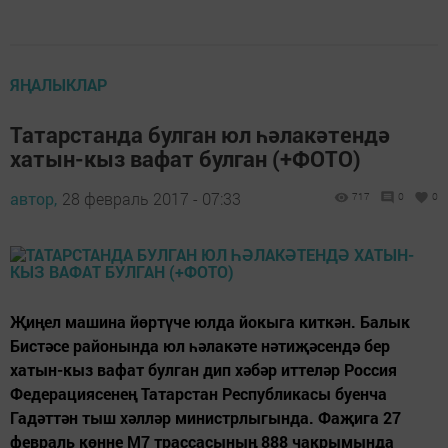
ЯҢАЛЫКЛАР
Татарстанда булган юл һәлакәтендә
хатын-кыз вафат булган (+ФОТО)
автор,
28 февраль 2017 - 07:33
717
0
0
Җиңел машина йөртүче юлда йокыга киткән. Балык
Бистәсе районында юл һәлакәте нәтиҗәсендә бер
хатын-кыз вафат булган дип хәбәр иттеләр Россия
Федерациясенең Татарстан Республикасы буенча
Гадәттән тыш хәлләр министрлыгында. Фаҗига 27
февраль көнне М7 трассасының 888 чакрымында