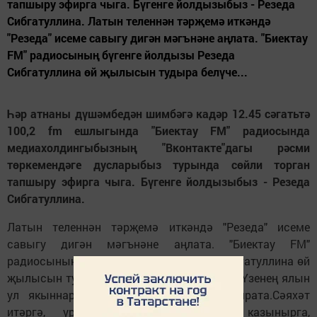
тапшыру эфирга чыга. Бүгенге йолдызыбыз - Резеда
Сибгатуллина. Латын теленнән тәрҗемә иткәндә
"Резеда" исеме савыгу дигән мәгънәне аңлата. "Биектау
FM" радиосының бүгенге йолдызы Резеда
Сибгатуллина өй җылысын тудыра белүче...
Һәр атнаны дүшәмбедән шимбәгә кадәр 12.45 сәгатьтә
100,2 fm ешлыгында "Биектау FM" радиосында
медиахолдингыбызның "Вконтакте"дагы рәсми
төркемендәге дусларыбыз турында сөйли торган
тапшыру эфирга чыга. Бүгенге йолдызыбыз - Резеда
Сибгатуллина.
Латын теленнән тәрҗемә иткәндә "Резеда" исеме
савыгу дигән мәгънәне аңлата. "Биектау FM"
радиосының бүгенге йолдызы Резеда Сибгатуллина өй
җылысын тудыра белүче яхшы хуҗабикә. Үзенең ялын
ул якыннары янәшәсендә уздырырга ярата.Сәяхәт
итәргә, урманга чыгарга, дачада казынырга,