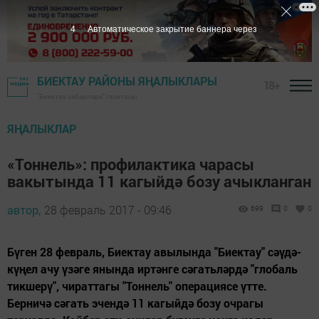
3
Автоматическое закрытие баннера через
БИЕКТАУ РАЙОНЫ ЯҢАЛЫКЛАРЫ
18+
"Биектау хәбәрләре" газетасы
ЯҢАЛЫКЛАР
«Тоннель»: профилактика чарасы
вакытында 11 кагыйдә бозу ачыкланган
автор,
28 февраль 2017 - 09:46
699
0
0
Бүген 28 февраль, Биектау авылында "Биектау" сәүдә-
күңел ачу үзәге янында иртәнге сәгатьләрдә "глобаль
тикшерү", чираттагы "Тоннель" операциясе үтте.
Берничә сәгать эчендә 11 кагыйдә бозу очрагы