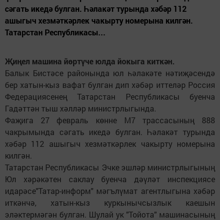
сәгать икедә булган. Һәлакәт турында хәбәр 112
ашыгыч хезмәткәрлек чакырту номерына килгән.
Татарстан Республикасы...
Җиңел машина йөртүче юлда йокыга киткән.
Балык Бистәсе районында юл һәлакәте нәтиҗәсендә
бер хатын-кыз вафат булган дип хәбәр иттеләр Россия
Федерациясенең Татарстан Республикасы буенча
Гадәттән тыш хәлләр министрлыгында.
Фаҗига 27 февраль көнне М7 трассасының 888
чакрымында сәгать икедә булган. Һәлакәт турында
хәбәр 112 ашыгыч хезмәткәрлек чакырту номерына
килгән.
Татарстан Республикасы Эчке эшләр министрлыгының
Юл хәрәкәтен саклау буенча дәүләт инспекциясе
идарәсе"Татар-информ" мәгълүмат агентлыгына хәбәр
иткәнчә, хатын-кыз куркынычсызлык каешын
эләктермәгән булган. Шулай ук "Тойота" машинасының