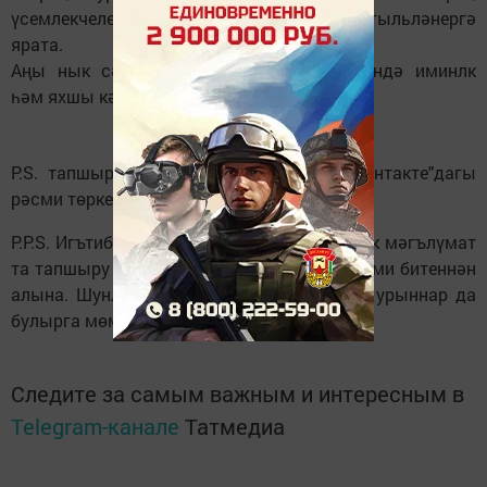
үсемлекчелек һәм кулинария белән шөгыльләнергә
ярата.
Аңы нык сәламәтлек, мәхәббәт, гаиләсендә иминлк
һәм яхшы кәеф телибез.
P.S. тапшыруның тулы аудиоязмасы "Вконтакте"дагы
рәсми төркемебездә урнаштырылган.
P.P.S. Игътибар! Әлеге тапшыру өчен барлык мәгълүмат
та тапшыру героеның "Вконтакте"дагы рәсми битеннән
алына. Шунлыктан чынбарлыктан аерым урыннар да
булырга мөмкин.
Следите за самым важным и интересным в
Telegram-канале
Татмедиа