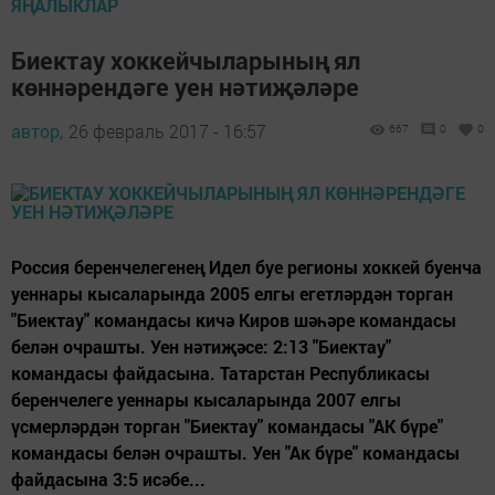
ЯҢАЛЫКЛАР
Биектау хоккейчыларының ял
көннәрендәге уен нәтиҗәләре
автор,
26 февраль 2017 - 16:57
667
0
0
Россия беренчелегенең Идел буе регионы хоккей буенча
уеннары кысаларында 2005 елгы егетләрдән торган
"Биектау" командасы кичә Киров шәһәре командасы
белән очрашты. Уен нәтиҗәсе: 2:13 "Биектау"
командасы файдасына. Татарстан Республикасы
беренчелеге уеннары кысаларында 2007 елгы
үсмерләрдән торган "Биектау" командасы "АК бүре"
командасы белән очрашты. Уен "Ак бүре" командасы
файдасына 3:5 исәбе...