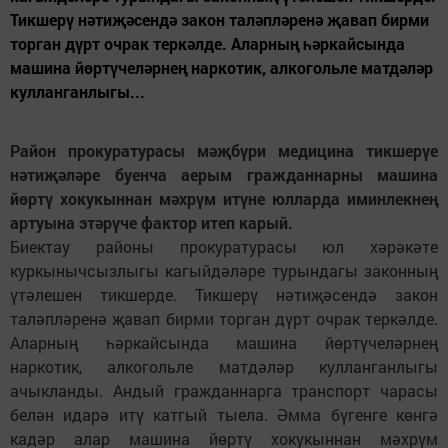
Тикшерү нәтиҗәсендә закон таләпләренә җавап бирми
торган дүрт очрак теркәлде. Аларның һәркайсында
машина йөртүчеләрнең наркотик, алкогольле матдәләр
кулланганлыгы...
Район прокуратурасы мәҗбүри медицина тикшерүе
нәтиҗәләре буенча аерым гражданнарны машина
йөртү хокукыннан мәхрүм итүне юлларда иминлекнең
артуына этәрүче фактор итеп карый.
Биектау районы прокуратурасы юл хәрәкәте
куркынычсызлыгы кагыйдәләре турындагы законның
үтәлешен тикшерде. Тикшерү нәтиҗәсендә закон
таләпләренә җавап бирми торган дүрт очрак теркәлде.
Аларның һәркайсында машина йөртүчеләрнең
наркотик, алкогольле матдәләр кулланганлыгы
ачыкланды. Андый гражданнарга транспорт чарасы
белән идарә итү катгый тыела. Әмма бүгенге көнгә
кадәр алар машина йөртү хокукыннан мәхрүм