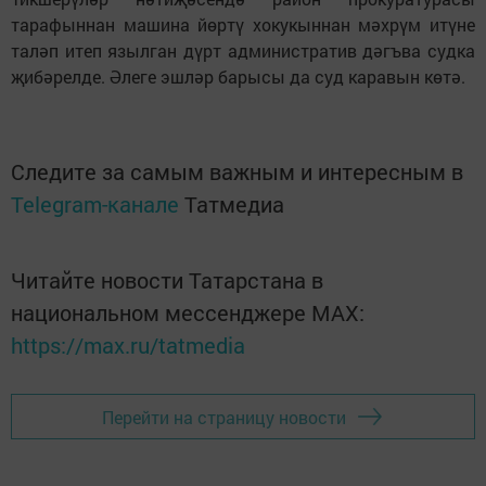
тарафыннан машина йөртү хокукыннан мәхрүм итүне
таләп итеп язылган дүрт административ дәгъва судка
җибәрелде. Әлеге эшләр барысы да суд каравын көтә.
Следите за самым важным и интересным в
Telegram-канале
Татмедиа
Читайте новости Татарстана в
национальном мессенджере MАХ:
https://max.ru/tatmedia
Перейти на страницу новости