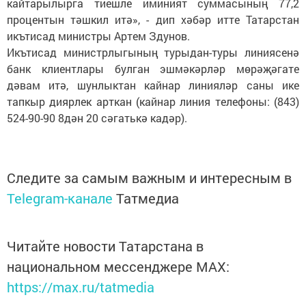
кайтарылырга тиешле иминият суммасының 77,2
процентын тәшкил итә», - дип хәбәр итте Татарстан
икътисад министры Артем Здунов.
Икътисад министрлыгының турыдан-туры линиясенә
банк клиентлары булган эшмәкәрләр мөрәҗәгате
дәвам итә, шунлыктан кайнар линияләр саны ике
тапкыр диярлек арткан (кайнар линия телефоны: (843)
524-90-90 8дән 20 сәгатькә кадәр).
Следите за самым важным и интересным в
Telegram-канале
Татмедиа
Читайте новости Татарстана в
национальном мессенджере MАХ:
https://max.ru/tatmedia