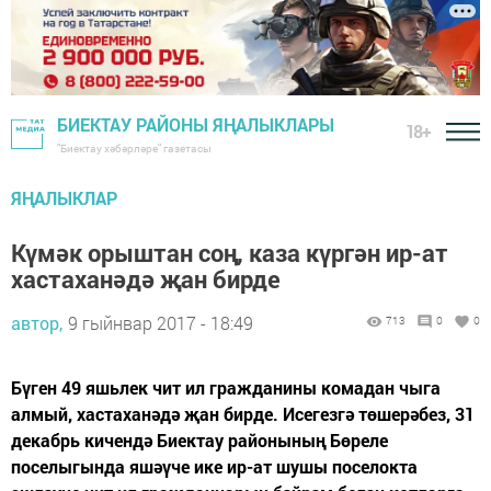
БИЕКТАУ РАЙОНЫ ЯҢАЛЫКЛАРЫ
18+
"Биектау хәбәрләре" газетасы
ЯҢАЛЫКЛАР
Күмәк орыштан соң, каза күргән ир-ат
хастаханәдә җан бирде
автор,
9 гыйнвар 2017 - 18:49
713
0
0
Бүген 49 яшьлек чит ил гражданины комадан чыга
алмый, хастаханәдә җан бирде. Исегезгә төшерәбез, 31
декабрь кичендә Биектау районының Бөреле
поселыгында яшәүче ике ир-ат шушы поселокта