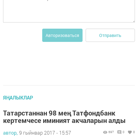
Отправить
Авторизоваться
ЯҢАЛЫКЛАР
Татарстаннан 98 мең Татфондбанк
кертемчесе иминият акчаларын алды
автор,
9 гыйнвар 2017 - 15:57
697
0
0