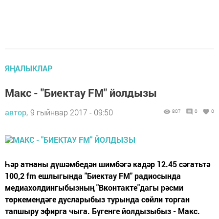
ЯҢАЛЫКЛАР
Макс - "Биектау FM" йолдызы
автор,
9 гыйнвар 2017 - 09:50
807
0
0
Һәр атнаны дүшәмбедән шимбәгә кадәр 12.45 сәгатьтә
100,2 fm ешлыгында "Биектау FM" радиосында
медиахолдингыбызның "Вконтакте"дагы рәсми
төркемендәге дусларыбыз турында сөйли торган
тапшыру эфирга чыга. Бүгенге йолдызыбыз - Макс.