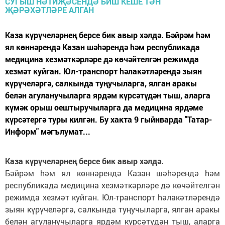
Каза күрүчеләрнең берсе бик авыр хәлдә. Бәйрәм hәм
ял көннәрендә Казан шәhәрендә hәм республикада
медицина хезмәткәрләре дә көчәйтелгән режимда
хезмәт куйган. Юл-транспорт hәлакәтләрендә зыян
күрүчеләргә, салкында туңучыларга, ялган аракы
белән агуланучыларга ярдәм күрсәтүдән тыш, аларга
күмәк орыш оештыручыларга да медицина ярдәме
күрсәтергә туры килгән. Бу хакта 9 гыйнварда "Татар-
Информ" мәгълумат...
Каза күрүчеләрнең берсе бик авыр хәлдә.
Бәйрәм hәм ял көннәрендә Казан шәhәрендә hәм
республикада медицина хезмәткәрләре дә көчәйтелгән
режимда хезмәт куйган. Юл-транспорт hәлакәтләрендә
зыян күрүчеләргә, салкында туңучыларга, ялган аракы
белән агуланучыларга ярдәм күрсәтүдән тыш, аларга