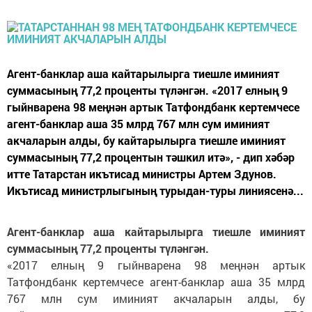
Агент-банклар аша кайтарылырга тиешле иминият
суммасының 77,2 проценты түләнгән. «2017 елның 9
гыйнварена 98 меңнән артык Татфондбанк кертемчесе
агент-банклар аша 35 млрд 767 млн сум иминият
акчаларын алды, бу кайтарылырга тиешле иминият
суммасының 77,2 процентын тәшкил итә», - дип хәбәр
итте Татарстан икътисад министры Артем Здунов.
Икътисад министрлыгының турыдан-туры линиясенә...
Агент-банклар аша кайтарылырга тиешле иминият
суммасының 77,2 проценты түләнгән.
«2017 елның 9 гыйнварена 98 меңнән артык
Татфондбанк кертемчесе агент-банклар аша 35 млрд
767 млн сум иминият акчаларын алды, бу