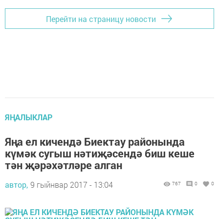
Перейти на страницу новости
ЯҢАЛЫКЛАР
Яңа ел кичендә Биектау районында
күмәк сугыш нәтиҗәсендә биш кеше
тән җәрәхәтләре алган
автор,
9 гыйнвар 2017 - 13:04
767
0
0