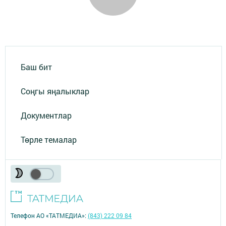
Баш бит
Соңгы яңалыклар
Документлар
Төрле темалар
Телефон АО «ТАТМЕДИА»:
(843) 222 09 84