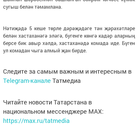
сугыш белән тәмамлана.
Нәтиҗәдә 5 кеше төрле дәрәҗәдәге тән җәрәхәтләре
белән хастаханәгә эләгә, бугенге көнгә кадәр аларның
берсе бик авыр хәлдә, хастаханәдә комада иде. Бүген
ул комадан чыга алмый җан бирде.
Следите за самым важным и интересным в
Telegram-канале
Татмедиа
Читайте новости Татарстана в
национальном мессенджере MАХ:
https://max.ru/tatmedia