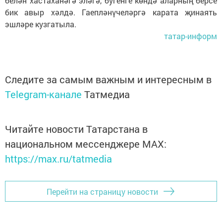
белән хастаханәгә эләгә, бугенге көндә аларның берсе
бик авыр хәлдә. Гаепләнүчеләргә карата җинаять
эшләре кузгатыла.
татар-информ
Следите за самым важным и интересным в
Telegram-канале
Татмедиа
Читайте новости Татарстана в
национальном мессенджере MАХ:
https://max.ru/tatmedia
Перейти на страницу новости