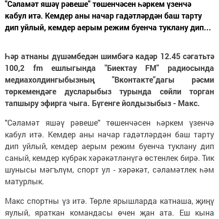
"Сәламәт яшәү рәвеше" төшенчәсен һәркем үзенчә
кабул итә. Кемдер аны начар гадәтләрдән баш тарту
дип уйлый, кемдер аерым режим буенча туклану дип...
Һәр атнаны дүшәмбедән шимбәгә кадәр 12.45 сәгатьтә
100,2 fm ешлыгында "Биектау FM" радиосында
медиахолдингыбызның "Вконтакте"дагы рәсми
төркемендәге дусларыбыз турында сөйли торган
тапшыру эфирга чыга. Бүгенге йолдызыбыз - Макс.
"Сәламәт яшәү рәвеше" төшенчәсен һәркем үзенчә
кабул итә. Кемдер аны начар гадәтләрдән баш тарту
дип уйлый, кемдер аерым режим буенча туклану дип
саный, кемдер күбрәк хәрәкәтләнүгә өстенлек бирә. Тик
шунысы мәгълүм, спорт ул - хәрәкәт, сәламәтлек һәм
матурлык.
Макс спортны үз итә. Төрле ярышларда катнаша, җиңү
яулый, яраткан командасы өчен җан ата. Еш кына