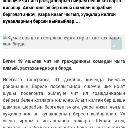
эшләүче чит ил гражданнарын бәйрәм белән котларга
киләләр. Алып килгән бер шешә шампан шәрабын
бергәләп эчкәч, үзара низаг чыгып, хуҗалар килгән
кунакларның берсен кыйныйлар....
Бүген 49 яшьлек чит ил гражданины комадан чыга
алмый, хастаханәдә җан бирде.
Исегезгә төшерәбез, 31 декабрь кичендә Биектау
районының Бөреле поселыгында яшәүче ике ир-ат
шушы поселокта эшләүче чит ил гражданнарын
бәйрәм белән котларга киләләр. Алып килгән бер шешә
шампан шәрабын бергәләп эчкәч, үзара низаг чыгып,
хуҗалар килгән кунакларның берсен кыйныйлар. Ул
үзенә ярдәмгә иптәшләрен чакыра. Шулай итеп,
шампан шәрәбеннән башланган бәйрәм кичәсе күмәк