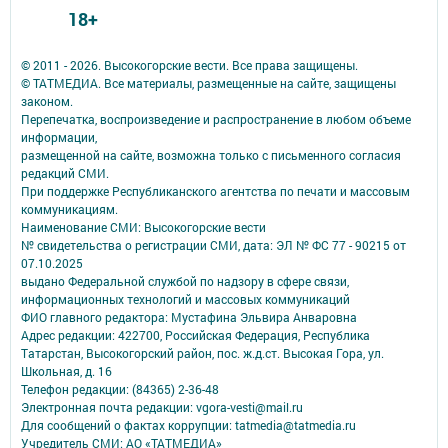
18+
© 2011 - 2026. Высокогорские вести. Все права защищены.
© ТАТМЕДИА. Все материалы, размещенные на сайте, защищены
законом.
Перепечатка, воспроизведение и распространение в любом объеме
информации,
размещенной на сайте, возможна только с письменного согласия
редакций СМИ.
При поддержке Республиканского агентства по печати и массовым
коммуникациям.
Наименование СМИ: Высокогорские вести
№ свидетельства о регистрации СМИ, дата: ЭЛ № ФС 77 - 90215 от
07.10.2025
выдано Федеральной службой по надзору в сфере связи,
информационных технологий и массовых коммуникаций
ФИО главного редактора: Мустафина Эльвира Анваровна
Адрес редакции: 422700, Российская Федерация, Республика
Татарстан, Высокогорский район, пос. ж.д.ст. Высокая Гора, ул.
Школьная, д. 16
Телефон редакции: (84365) 2-36-48
Электронная почта редакции: vgora-vesti@mail.ru
Для сообщений о фактах коррупции: tatmedia@tatmedia.ru
Учредитель СМИ: АО «ТАТМЕДИА»