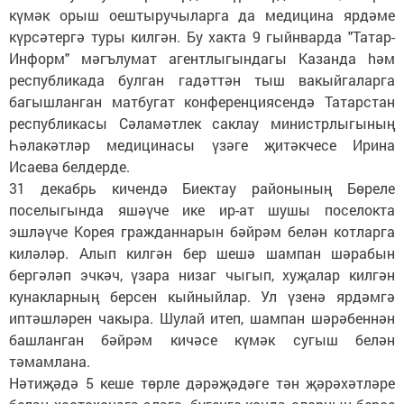
күмәк орыш оештыручыларга да медицина ярдәме
күрсәтергә туры килгән. Бу хакта 9 гыйнварда "Татар-
Информ" мәгълумат агентлыгындагы Казанда hәм
республикада булган гадәттән тыш вакыйгаларга
багышланган матбугат конференциясендә Татарстан
республикасы Сәламәтлек саклау министрлыгының
Һәлакәтләр медицинасы үзәге җитәкчесе Ирина
Исаева белдерде.
31 декабрь кичендә Биектау районының Бөреле
поселыгында яшәүче ике ир-ат шушы поселокта
эшләүче Корея гражданнарын бәйрәм белән котларга
киләләр. Алып килгән бер шешә шампан шәрабын
бергәләп эчкәч, үзара низаг чыгып, хуҗалар килгән
кунакларның берсен кыйныйлар. Ул үзенә ярдәмгә
иптәшләрен чакыра. Шулай итеп, шампан шәрәбеннән
башланган бәйрәм кичәсе күмәк сугыш белән
тәмамлана.
Нәтиҗәдә 5 кеше төрле дәрәҗәдәге тән җәрәхәтләре