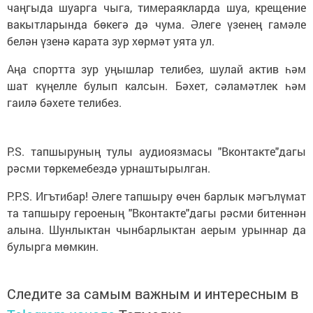
чаңгыда шуарга чыга, тимераякларда шуа, крещение
вакытларында бөкегә дә чума. Әлеге үзенең гамәле
белән үзенә карата зур хөрмәт уята ул.
Аңа спортта зур уңышлар телибез, шулай актив һәм
шат күңелле булып калсын. Бәхет, сәламәтлек һәм
гаилә бәхете телибез.
P.S. тапшыруның тулы аудиоязмасы "Вконтакте"дагы
рәсми төркемебездә урнаштырылган.
P.P.S. Игътибар! Әлеге тапшыру өчен барлык мәгълүмат
та тапшыру героеның "Вконтакте"дагы рәсми битеннән
алына. Шунлыктан чынбарлыктан аерым урыннар да
булырга мөмкин.
Следите за самым важным и интересным в