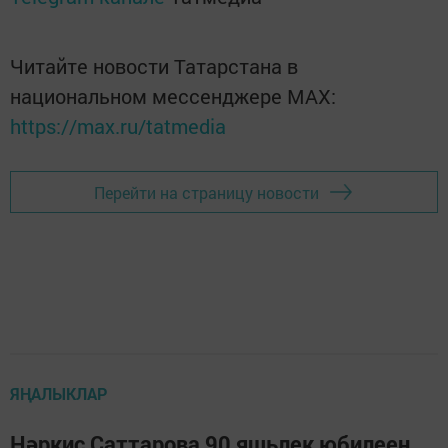
Читайте новости Татарстана в
национальном мессенджере MАХ:
https://max.ru/tatmedia
Перейти на страницу новости
ЯҢАЛЫКЛАР
Нәркис Саттарова 90 яшьлек юбилеен