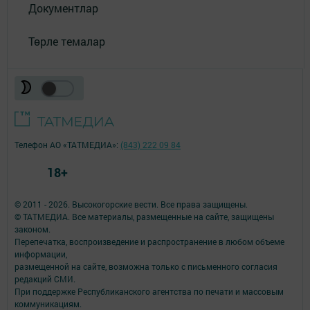
Документлар
Төрле темалар
Телефон АО «ТАТМЕДИА»:
(843) 222 09 84
18+
© 2011 - 2026. Высокогорские вести. Все права защищены.
© ТАТМЕДИА. Все материалы, размещенные на сайте, защищены
законом.
Перепечатка, воспроизведение и распространение в любом объеме
информации,
размещенной на сайте, возможна только с письменного согласия
редакций СМИ.
При поддержке Республиканского агентства по печати и массовым
коммуникациям.