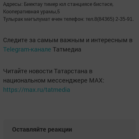
Адресы: Биектау тимер юл станциясе бистәсе,
Кооперативная урамы,5
Тулырак мәгълүмат өчен телефон:
тел.8(84365) 2-35-91.
Следите за самым важным и интересным в
Telegram-канале
Татмедиа
Читайте новости Татарстана в
национальном мессенджере MАХ:
https://max.ru/tatmedia
Оставляйте реакции