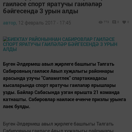
гаиләсе спорт яратучы гаиләләр
бәйгесендә 3 урын алды
автор,
12 февраль 2017 - 17:45
773
0
0
Бүген Әлдермеш авыл җирлеге башлыгы Тәлгать
Сабировның гаиләсе Авыл хуҗалыгы районнары
арасында узучы "Сәламәтлек" спартакиадасы
кысаларында спорт яратучы гаиләләр ярышлары
узды. Байлар Сабасында узган ярышта 21 команда
катнашты. Сабировлар наиләсе өченче призлы урынга
лаек булды.
Бүген Әлдермеш авыл җирлеге башлыгы Тәлгать
Сабировның гаиләсе Авыл хуҗалыгы районнары