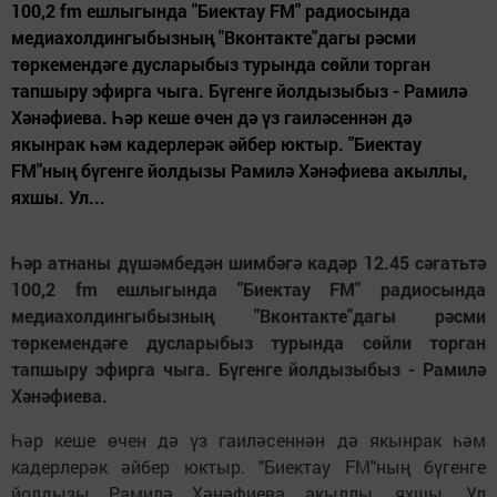
100,2 fm ешлыгында "Биектау FM" радиосында
медиахолдингыбызның "Вконтакте"дагы рәсми
төркемендәге дусларыбыз турында сөйли торган
тапшыру эфирга чыга. Бүгенге йолдызыбыз - Рамилә
Хәнәфиева. Һәр кеше өчен дә үз гаиләсеннән дә
якынрак һәм кадерлерәк әйбер юктыр. "Биектау
FM"ның бүгенге йолдызы Рамилә Хәнәфиева акыллы,
яхшы. Ул...
Һәр атнаны дүшәмбедән шимбәгә кадәр 12.45 сәгатьтә
100,2 fm ешлыгында "Биектау FM" радиосында
медиахолдингыбызның "Вконтакте"дагы рәсми
төркемендәге дусларыбыз турында сөйли торган
тапшыру эфирга чыга. Бүгенге йолдызыбыз - Рамилә
Хәнәфиева.
Һәр кеше өчен дә үз гаиләсеннән дә якынрак һәм
кадерлерәк әйбер юктыр. "Биектау FM"ның бүгенге
йолдызы Рамилә Хәнәфиева акыллы, яхшы. Ул