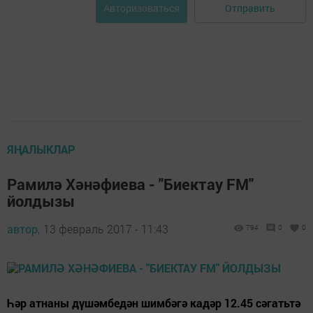
Отправить
Авторизоваться
ЯҢАЛЫКЛАР
Рамилә Хәнәфиева - "Биектау FM"
йолдызы
автор,
13 февраль 2017 - 11:43
794
0
0
Һәр атнаны дүшәмбедән шимбәгә кадәр 12.45 сәгатьтә