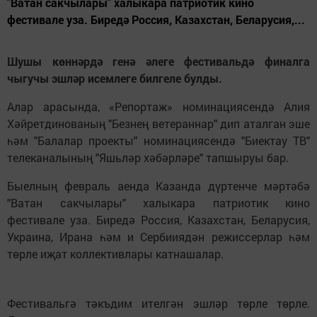
"Ватан сакчылары" халыкара патриотик кино
фестивале уза. Биредә Россия, Казахстан, Беларусия,...
Шушы көннәрдә генә әлеге фестивальдә финалга
чыгучы эшләр исемлеге билгеле булды.
Алар арасында, «Репортаж» номинациясендә Алия
Хәйретдинованың "Безнең ветераннар" дип аталган эше
һәм "Балалар проекты" номинациясендә "Биектау ТВ"
телеканалының "Яшьләр хәбәрләре" тапшыруы бар.
Быелның февраль аенда Казанда дүртенче мәртәбә
"Ватан сакчылары" халыкара патриотик кино
фестивале уза. Биредә Россия, Казахстан, Беларусия,
Украина, Ирана һәм и Сербииядән режиссерлар һәм
төрле иҗат коллективлары катнашалар.
Фестивальгә тәкъдим ителгән эшләр төрле төрле.