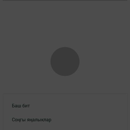
Баш бит
Соңгы яңалыклар