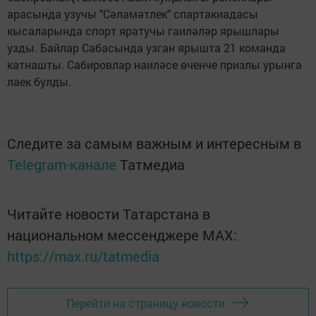
арасында узучы "Сәламәтлек" спартакиадасы
кысаларында спорт яратучы гаиләләр ярышлары
узды. Байлар Сабасында узган ярышта 21 команда
катнашты. Сабировлар наиләсе өченче призлы урынга
лаек булды.
Следите за самым важным и интересным в
Telegram-канале
Татмедиа
Читайте новости Татарстана в
национальном мессенджере MАХ:
https://max.ru/tatmedia
Перейти на страницу новости