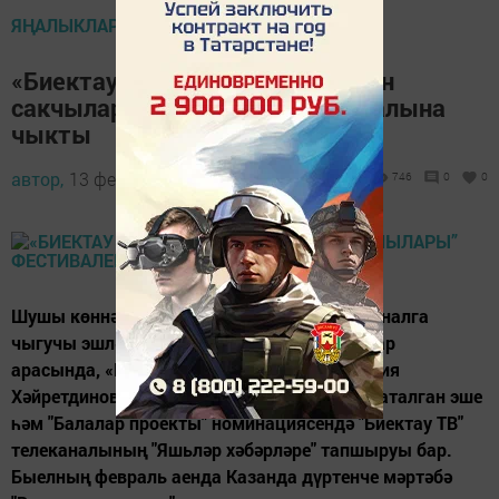
ЯҢАЛЫКЛАР
«Биектау ТВ» проектлары “Ватан
сакчылары” фестиваленең финалына
чыкты
автор,
13 февраль 2017 - 10:15
746
0
0
Шушы көннәрдә генә әлеге фестивальдә финалга
чыгучы эшләр исемлеге билгеле булды. Алар
арасында, «Репортаж» номинациясендә Алия
Хәйретдинованың "Безнең ветераннар" дип аталган эше
һәм "Балалар проекты" номинациясендә "Биектау ТВ"
телеканалының "Яшьләр хәбәрләре" тапшыруы бар.
Быелның февраль аенда Казанда дүртенче мәртәбә