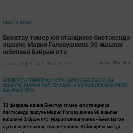
ЯҢАЛЫКЛАР
Биектау тимер юл станциясе бистәсендә
яшәүче Мария Головушкина 90 яшьлек
юбилеен бәйрәм итә
автор,
13 февраль 2017 - 07:23
694
0
0
13 февраль көнне Биектау тимер юл станциясе
бистәсендә яшәүче Мария Головушкина 90 яшьлек
юбилеен бәйрәм итә. Мария Филипповна - Бөек Ватан
сугышы ветераны, тыл ветераны. Юбилярны матур