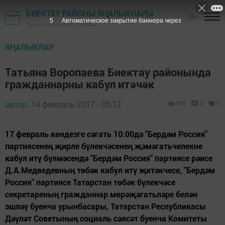
БИЕКТАУ РАЙОНЫ ЯҢАЛЫКЛАРЫ
18+
4
Автоматическое закрытие баннера через
"Биектау хәбәрләре" газетасы
ЯҢАЛЫКЛАР
Татьяна Воропаева Биектау районында
гражданнарны кабул итәчәк
автор,
14 февраль 2017 - 05:13
879
0
0
17 февраль көндезге сәгать 10:00дә "Бердәм Россия"
партиясенең җирле бүлекчәсенең җәмәгатьчелекне
кабул итү бүлмәсендә "Бердәм Россия" партиясе рәисе
Д.А.Медведевның төбәк кабул итү җитәкчесе, "Бердәм
Россия" партиясе Татарстан төбәк бүлекчәсе
секретареның гражданнар мөрәҗәгатьләре белән
эшләү буенча урынбасары, Татарстан Республикасы
Дәүләт Советының социаль сәясәт буенча Комитеты