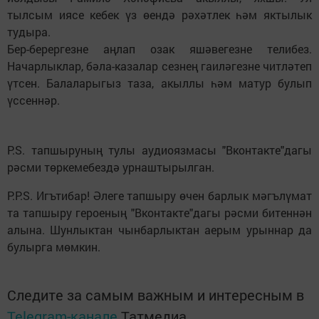
тылсым иясе кебек үз өендә рәхәтлек һәм яктылык
тудыра.
Бер-берергезне аңлап озак яшәвегезне телибез.
Начарлыклар, бәла-казалар сезнең гаиләгезне читләтеп
үтсен. Балаларыгыз таза, акыллы һәм матур булып
үссеннәр.
P.S. тапшыруның тулы аудиоязмасы "Вконтакте"дагы
рәсми төркемебездә урнаштырылган.
P.P.S. Игътибар! Әлеге тапшыру өчен барлык мәгълүмат
та тапшыру героеның "Вконтакте"дагы рәсми битеннән
алына. Шунлыктан чынбарлыктан аерым урыннар да
булырга мөмкин.
Следите за самым важным и интересным в
Telegram-канале
Татмедиа