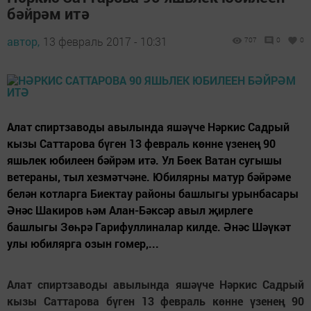
бәйрәм итә
автор,
13 февраль 2017 - 10:31
707
0
0
Алат спиртзаводы авылында яшәүче Нәркис Садрый
кызы Саттарова бүген 13 февраль көнне үзенең 90
яшьлек юбилеен бәйрәм итә. Ул Бөек Ватан сугышы
ветераны, тыл хезмәтчәне. Юбилярны матур бәйрәме
белән котларга Биектау районы башлыгы урынбасары
Әнәс Шакиров һәм Алан-Бәксәр авыл җирлеге
башлыгы Зөһрә Гарифуллиналар килде. Әнәс Шәүкәт
улы юбилярга озын гомер,...
Алат спиртзаводы авылында яшәүче Нәркис Садрый
кызы Саттарова бүген 13 февраль көнне үзенең 90