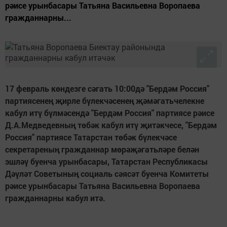
рәисе урынбасары Татьяна Васильевна Воропаева
гражданнарны...
17 февраль көндезге сәгать 10:00дә "Бердәм Россия"
партиясенең җирле бүлекчәсенең җәмәгатьчелекне
кабул итү бүлмәсендә "Бердәм Россия" партиясе рәисе
Д.А.Медведевның төбәк кабул итү җитәкчесе, "Бердәм
Россия" партиясе Татарстан төбәк бүлекчәсе
секретареның гражданнар мөрәҗәгатьләре белән
эшләү буенча урынбасары, Татарстан Республикасы
Дәүләт Советының социаль сәясәт буенча Комитеты
рәисе урынбасары Татьяна Васильевна Воропаева
гражданнарны кабул итә.