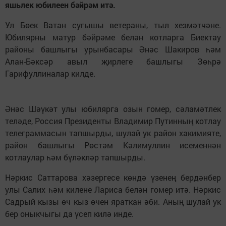
яшьлек юбилеен бәйрәм итә.
Ул Бөек Ватан сугышы ветераны, тыл хезмәтчәне.
Юбилярны матур бәйрәме белән котларга Биектау
районы башлыгы урынбасары Әнәс Шакиров һәм
Алан-Бәксәр авыл җирлеге башлыгы Зөһрә
Гарифуллиналар килде.
Әнәс Шәүкәт улы юбилярга озын гомер, сәламәтлек
теләде, Россия Президенты Владимир Путинның котлау
телеграммасын тапшырды, шулай ук район хакимияте,
район башлыгы Рөстәм Кәлимуллин исеменнән
котлаулар һәм бүләкләр тапшырды.
Нәркис Саттарова хәзергесе көндә үзенең бердәнбер
улы Салих һәм килене Лариса белән гомер итә. Нәркис
Садрый кызы өч кыз өчен яраткан әби. Аның шулай ук
бер оныкчыгы да үсеп килә инде.