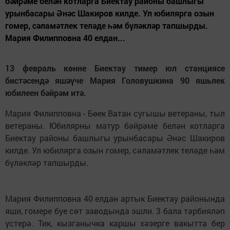
бәйрәме белән котларга Биектау районы башлыгы
урынбасары Әнәс Шакиров килде. Ул юбилярга озын
гомер, сәламәтлек теләде һәм бүләкләр тапшырды.
Мария Филипповна 40 елдан...
13 февраль көнне Биектау тимер юл станциясе
бистәсендә яшәүче Мария Головушкина 90 яшьлек
юбилеен бәйрәм итә.
Мария Филипповна - Бөек Ватан сугышы ветераны, тыл
ветераны. Юбилярны матур бәйрәме белән котларга
Биектау районы башлыгы урынбасары Әнәс Шакиров
килде. Ул юбилярга озын гомер, сәламәтлек теләде һәм
бүләкләр тапшырды.
Мария Филипповна 40 елдан артык Биектау районында
яши, гомере буе сөт заводында эшли. 3 бала тәрбияләп
үстерә. Тик, кызганычка каршы хәзерге вакытта бер