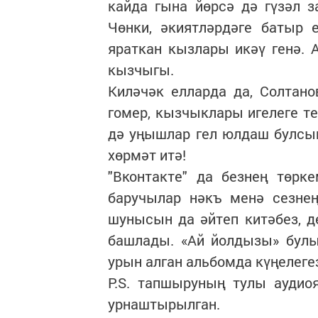
кайда гына йөрсә дә гүзәл 
Чөнки, әкиятләрдәге батыр 
яраткан кызлары икәү генә.
кызчыгы.
Киләчәк елларда да, Солтано
гомер, кызчыклары игелеге те
дә уңышлар гел юлдаш булсын
хөрмәт итә!
"Вконтакте" да безнең төрк
баручылар нәкъ менә сезне
шунысын да әйтеп китәбез, 
башлады. «Ай йолдызы» булы
урын алган альбомда күңелеге
P.S. тапшыруның тулы аудио
урнаштырылган.