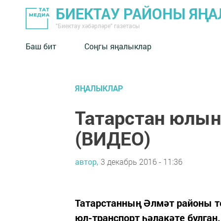
БИЕКТАУ РАЙОНЫ ЯҢ
"Биектау хәбәрләре" газетасы
Баш бит
Соңгы яңалыклар
ЯҢАЛЫКЛАР
Татарстан юлынд
(ВИДЕО)
автор,
3 декабрь 2016 - 11:36
Татарстанның Әлмәт районы т
юл-транспорт һәлакәте булган