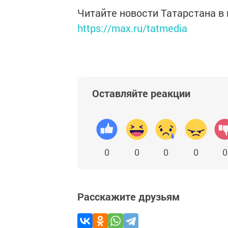
Читайте новости Татарстана 
https://max.ru/tatmedia
Оставляйте реакции
0
0
0
0
0
Расскажите друзьям