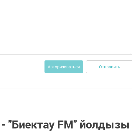
Отправить
Авторизоваться
 - "Биектау FM" йолдызы