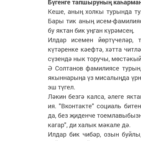
Бүгенге тапшыруның каһарман
Кеше, аның холкы турында ту
Бары тик аның исем-фамилияс
бу яктан бик уңган күрәмсең.
Илдар исемен йөртүчеләр, т
күтәренке кәефтә, хәтта читлә
сүзендә нык торучы, мөстәкый
Ә Солтанов фамилиясе турынд
якыннарыңа үз мисалыңда үрнә
эш түгел.
Ләкин безгә калса, әлеге як
ия. "Вконтакте" социаль бите
да, без җиденче тоемлавыбыз
кагар", ди халык мәкале дә.
Илдар бик чибәр, озын буйлы,