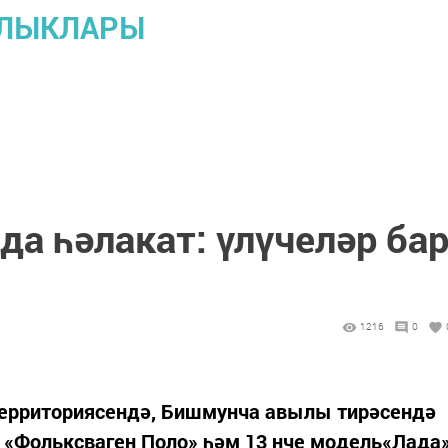
АЛЫКЛАРЫ
а һәлакат: үлүчеләр ба
1216
0
ерриториясендә, Бишмунча авылы тирәсендә
. «Фольксваген Поло» һәм 13 нче модель«Лада