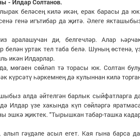
ы - Илдар Солтанов.
лырак беләсең килә икән, ерак барасы да юк
енә генә игътибар да җитә. Әлеге якташыбы
из аралашучан ди, белгечләр. Алар һәрча
р белән уртак тел таба белә. Шуның өстенә, ү
ль икән Илдарлар.
а, мөгаен сөйләп тә торасы юк. Солтан булу
к күрсәтү һәркемнең дә кулыннан килә торга
ташыбыз алда әйтелгән барлык сыйфатларга д
ндә Илдар үзе хакында күп сөйләргә яратмас
ны эшкә җиктек. "Тырышкан табар-ташка када
 алып гәүдәле асыл егет. Кая гына барса да