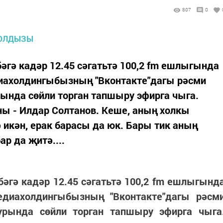
807
0
гә кадәр 12.45 сәгатьтә 100,2 fm ешлыгында
иахолдингыбызның "Вконтакте"дагы рәсми
ында сөйли торган тапшыру эфирга чыга.
ы - Илдар Солтанов. Кеше, аның холкы
 икән, ерак барасы да юк. Бары тик аның
р да җитә....
гә кадәр 12.45 сәгатьтә 100,2 fm ешлыгынд
едиахолдингыбызның "Вконтакте"дагы рәсм
урында сөйли торган тапшыру эфирга чыга