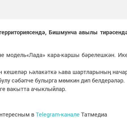
территориясендә, Бишмунча авылы тирәсенд
че модель«Лада» кара-каршы бәрелешкән. Ик
ән кешеләр һәлакәткә һава шартларының нача
улу сәбәпче булырга мөмкин дип белдерәләр.
рге вакытта ачыклыйлар.
интересным в
Telegram-канале
Татмедиа