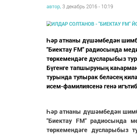
автор,
3 декабрь 2016 - 10:19
Һәр атнаны дүшәмбедән шимбә
"Биектау FM" радиосында мед
төркемендәге дусларыбыз тур
Бүгенге тапшыруның каһарман
турында тулырак беләсең килә
исем-фамилиясенә генә игътиба
Һәр атнаны дүшәмбедән шимбә
"Биектау FM" радиосында м
төркемендәге дусларыбыз т