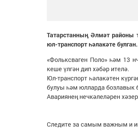
Татарстанның Әлмәт районы 
юл-транспорт һәлакәте булган.
«Фольксваген Поло» һәм 13 н
кеше үлгән дип хәбәр ителә.
Юл-транспорт һәлакәтен күрг
булуы һәм юлларда бозлавык б
Авариянең нечкәлеләрен хәзе
Следите за самым важным и 