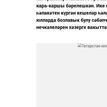
кара-каршы бәрелешкән. Ике к
һәлакәтен күргән кешеләр һә
юлларда бозлавык булу сәбәпч
нечкәлеләрен хәзерге вакытт