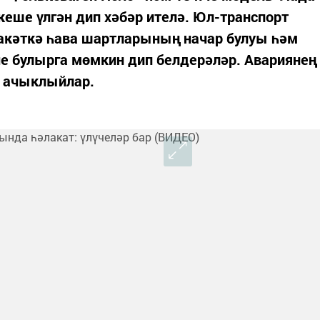
еше үлгән дип хәбәр ителә. Юл-транспорт
лакәткә һава шартларының начар булуы һәм
е булырга мөмкин дип белдерәләр. Авариянең
а ачыклыйлар.