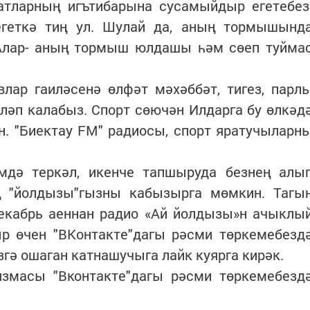
затларның игътибарына сусамыйдыр егетебез
егеткә тиң ул. Шулай да, аның тормышынд
 Алар- аның тормыш юлдашы һәм сөеп туйма
влар гаиләсенә өлфәт мәхәббәт, тигез, парл
ләп калабыз. Спорт сөючән Илдарга бу өлкәд
. "Биектау FM" радиосы, спорт яратучыларн
емдә теркәл, икенче тапшыруда безнең алы
ң "йолдызы"гызны кабызырга мөмкин. Тагы
декабрь аеннан радио «Ай йолдызы»н ачыклы
р өчен "ВКонтакте"дагы рәсми төркемебезд
згә ошаган катнашучыга лайк куярга кирәк.
язмасы "Вконтакте"дагы рәсми төркемебезд