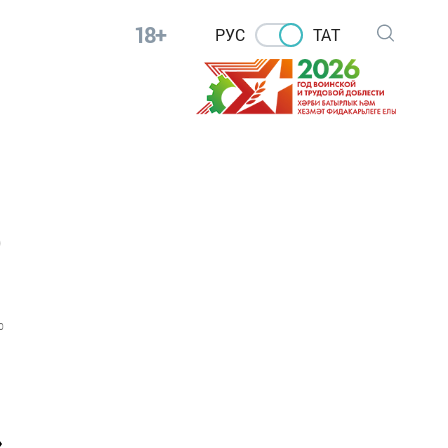
18+
РУС
ТАТ
р
0
»