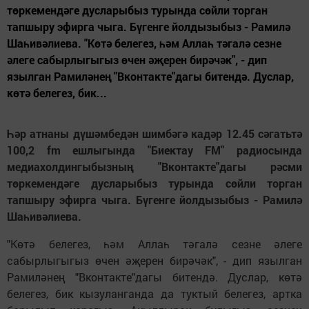
төркемендәге дусларыбыз турында сөйли торган
тапшыру эфирга чыга. Бүгенге йолдызыбыз - Рамилә
Шаһивәлиева. "Көтә белегез, һәм Аллаһ тәгалә сезне
әлеге сабырлыгыгыз өчен әҗерен бирәчәк", - дип
язылган Рамиләнең "Вконтакте"дагы битендә. Дуслар,
көтә белегез, бик...
Һәр атнаны дүшәмбедән шимбәгә кадәр 12.45 сәгатьтә
100,2 fm ешлыгында "Биектау FM" радиосында
медиахолдингыбызның "Вконтакте"дагы рәсми
төркемендәге дусларыбыз турында сөйли торган
тапшыру эфирга чыга. Бүгенге йолдызыбыз - Рамилә
Шаһивәлиева.
"Көтә белегез, һәм Аллаһ тәгалә сезне әлеге
сабырлыгыгыз өчен әҗерен бирәчәк", - дип язылган
Рамиләнең "Вконтакте"дагы битендә. Дуслар, көтә
белегез, бик кызуланганда да туктый белегез, артка