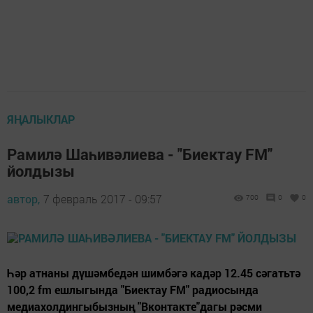
ЯҢАЛЫКЛАР
Рамилә Шаһивәлиева - "Биектау FM"
йолдызы
автор,
7 февраль 2017 - 09:57
700
0
0
Һәр атнаны дүшәмбедән шимбәгә кадәр 12.45 сәгатьтә
100,2 fm ешлыгында "Биектау FM" радиосында
медиахолдингыбызның "Вконтакте"дагы рәсми