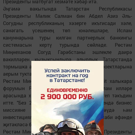
Президенты матбугат хезмәте хәбәр итә.
Әңгәмә вакытында Татарстан Республикасы
Президенты Мәлик Салман бин Абдел Азиз Әль-
Согудны республиканың хәзерге икътисади хәле,
сәнәгать үсешенең төп юнәлешләре, Ислам
кануннарына туры килгән партнерлык банкингы
системасын кертү турында сөйләде. Рөстәм
Миңнеханов Согуд Гарәбстаны эшлекле даирә
вәкилләрен кызыксындыра алырлык Татарстанда
тормышка ашырыла торган инвестиция проектларына
аерым тукталды.
Рөстәм Миңнеханов Мәликкә KazanSummit халыкара
форумын Россия Федерациясе һәм ислам илләре
арасында хезмәттәшлеккә төп мәйдан итеп тәкъдим
итте. "Без 2017 елның 18-20 май көннәрендә бизнес
миссияне Согуд Гарәбстанының Сәүдә һәм
инвестицияләр министры Мәҗед Әль-Кассаби әфәнде
җитәкләсә бик шат булыр идек", - диде ул.
Рөстәм Миңнеханов Россия Федерациясе Президенты