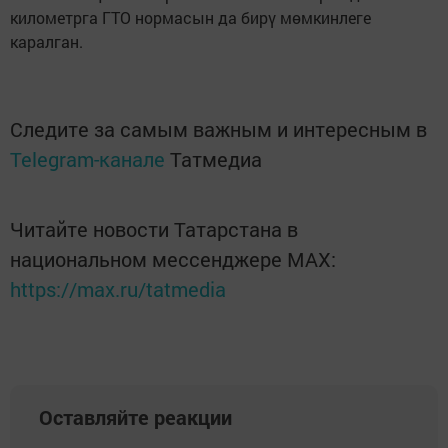
километрга ГТО нормасын да бирү мөмкинлеге
каралган.
Следите за самым важным и интересным в
Telegram-канале
Татмедиа
Читайте новости Татарстана в
национальном мессенджере MАХ:
https://max.ru/tatmedia
Оставляйте реакции