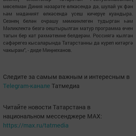
мөселман Диния нәзарәте өлкәсендә дә, шулай ук фән
һәм мәдәният өлкәсендә үсеш кичерүе куандыра.
Сезнең белән очрашу мөмкинлеген тудырган һәм
Мәликлектә безгә оештырылган матур программа өчен
тагын бер кат рәхмәтемне белдерәм. Россиягә кылган
сәфәрегез кысаларында Татарстанны да күреп китәргә
чакырам", - диде Миңнеханов.
Следите за самым важным и интересным в
Telegram-канале
Татмедиа
Читайте новости Татарстана в
национальном мессенджере MАХ:
https://max.ru/tatmedia