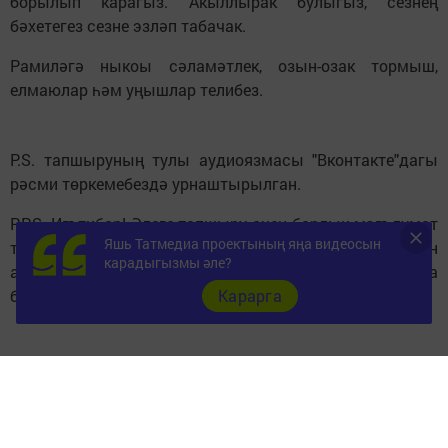
борылып карагыз. Акыллырак булыгыз, сезнең
бәхетегез сезне эзләп табачак.
Рамиләгә ныкоы сәламәтлек, озын-озак тормыш,
елмаюлар һәм уңышлар телибез.
P.S. тапшыруның тулы аудиоязмасы "Вконтакте"дагы
рәсми төркемебездә урнаштырылган.
P.P.S. Игътибар! Әлеге тапшыру өчен барлык мәгълүмат
Яшь Татмедиа проектының яңа видеосын
та тапшыру героеның "Вконтакте"дагы рәсми битеннән
карадыгызмы әле?
алына. Шунлыктан чынбарлыктан аерым урыннар да
булырга мөмкин.
Карарга
Следите за самым важным и интересным в
Telegram-канале
Татмедиа