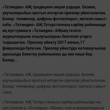
«Татмедиа» АҖ традицион акция уздыра. Безнең
укучыларыбыз яратып өлгергән призлар уйнатылачак.
Болар: телевизор, цифрлы фотоаппарат, металл савыт-
саба. «Татмедиа» АҖ Татарстанның һәрбер районында
иң күп суммага «Татмедиа» АҖнең газета-
журналларына язылучыларны билгеләп үтәргә
тырышачак. Призлар уйнату 2017 елның 17
февралендә булачак. Призлар уйнатуда катнашучылар
арасында Биектау районыннан да ике кеше бар.
Болар:...
«Татмедиа» АҖ традицион акция уздыра. Безнең
укучыларыбыз яратып өлгергән призлар уйнатылачак.
Болар: телевизор, цифрлы фотоаппарат, металл савыт-
саба.
«Татмедиа» АҖ Татарстанның һәрбер районында иң
күп суммага «Татмедиа» АҖнең газета-журналларына