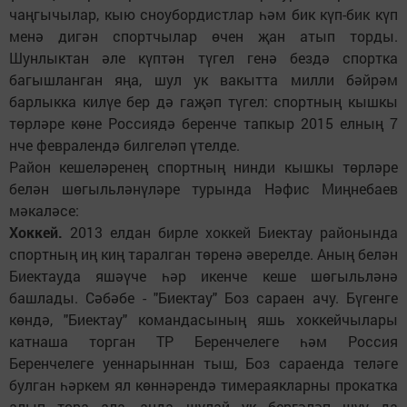
чаңгычылар, кыю сноубордистлар һәм бик күп-бик күп
менә дигән спортчылар өчен җан атып торды.
Шунлыктан әле күптән түгел генә бездә спортка
багышланган яңа, шул ук вакытта милли бәйрәм
барлыкка килүе бер дә гаҗәп түгел: спортның кышкы
төрләре көне Россиядә беренче тапкыр 2015 елның 7
нче февралендә билгеләп үтелде.
Район кешеләренең спортның нинди кышкы төрләре
белән шөгыльләнүләре турында Нәфис Миңнебаев
мәкаләсе:
Хоккей.
2013 елдан бирле хоккей Биектау районында
спортның иң киң таралган төренә әверелде. Аның белән
Биектауда яшәүче һәр икенче кеше шөгыльләнә
башлады. Сәбәбе - "Биектау" Боз сараен ачу. Бүгенге
көндә, "Биектау" командасының яшь хоккейчылары
катнаша торган ТР Беренчелеге һәм Россия
Беренчелеге уеннарыннан тыш, Боз сараенда теләге
булган һәркем ял көннәрендә тимераякларны прокатка
алып тора ала, анда шулай ук бергәләп шуу да