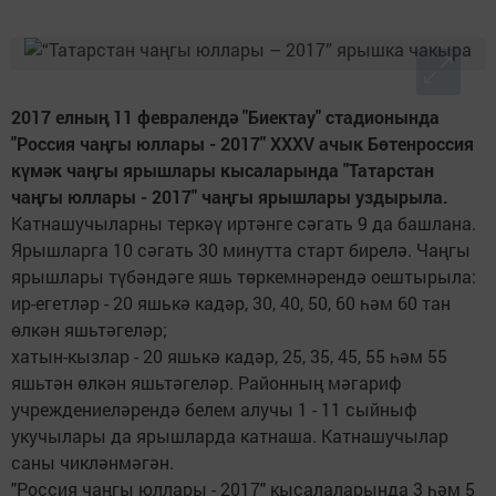
2017 елның 11 февралендә "Биектау" стадионында
"Россия чаңгы юллары - 2017" XXXV ачык Бөтенроссия
күмәк чаңгы ярышлары кысаларында "Татарстан
чаңгы юллары - 2017" чаңгы ярышлары уздырыла.
Катнашучыларны теркәү иртәнге сәгать 9 да башлана.
Ярышларга 10 сәгать 30 минутта старт бирелә. Чаңгы
ярышлары түбәндәге яшь төркемнәрендә оештырыла:
ир-егетләр - 20 яшькә кадәр, 30, 40, 50, 60 һәм 60 тан
өлкән яшьтәгеләр;
хатын-кызлар - 20 яшькә кадәр, 25, 35, 45, 55 һәм 55
яшьтән өлкән яшьтәгеләр. Районның мәгариф
учреждениеләрендә белем алучы 1 - 11 сыйныф
укучылары да ярышларда катнаша. Катнашучылар
саны чикләнмәгән.
"Россия чаңгы юллары - 2017" кысалаларында 3 һәм 5