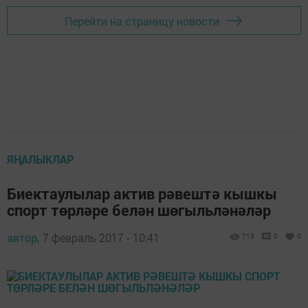
Перейти на страницу новости
ЯҢАЛЫКЛАР
Биектаулылар актив рәвештә кышкы
спорт төрләре белән шөгыльләнәләр
автор,
7 февраль 2017 - 10:41
713
0
0