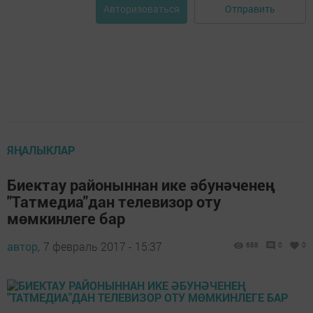
Отправить
Авторизоваться
ЯҢАЛЫКЛАР
Биектау районыннан ике әбунәченең
"Татмедиа"дан телевизор оту
мөмкинлеге бар
автор,
7 февраль 2017 - 15:37
688
0
0