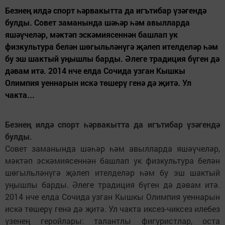
Безнең илдә спорт һәрвакытта да игътибар үзәгендә
булды. Совет заманында шәһәр һәм авылларда
яшәүчеләр, мәктәп эскәмиясеннән башлап ук
физкультура белән шөгыльләнүгә җәлеп ителделәр һәм
бу эш шактый уңышлы барды. Әлеге традиция бүген дә
дәвам итә. 2014 нче елда Сочида узган Кышкы
Олимпия уеннарын искә төшерү генә дә җитә. Ул
чакта...
Безнең илдә спорт һәрвакытта да игътибар үзәгендә
булды.
Совет заманында шәһәр һәм авылларда яшәүчеләр,
мәктәп эскәмиясеннән башлап ук физкультура белән
шөгыльләнүгә җәлеп ителделәр һәм бу эш шактый
уңышлы барды. Әлеге традиция бүген дә дәвам итә.
2014 нче елда Сочида узган Кышкы Олимпия уеннарын
искә төшерү генә дә җитә. Ул чакта иксез-чиксез илебез
үзенең геройлары: талантлы фигуристлар, оста