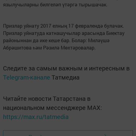
язылучыларны билгеләп үтәргә тырышачак.
Призлар уйнату 2017 елның 17 февралендә булачак.
Призлар уйнатуда катнашучылар арасында Биектау
районыннан да ике кеше бар. Болар: Миләүшә
Абрәшитова һәм Рәзилә Мөхтәровалар.
Следите за самым важным и интересным в
Telegram-канале
Татмедиа
Читайте новости Татарстана в
национальном мессенджере MАХ:
https://max.ru/tatmedia