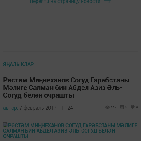
Перейти на страницу новости
ЯҢАЛЫКЛАР
Рөстәм Миңнеханов Согуд Гарәбстаны
Мәлиге Салман бин Абдел Азиз Әль-
Согуд белән очрашты
автор,
7 февраль 2017 - 11:24
667
0
0