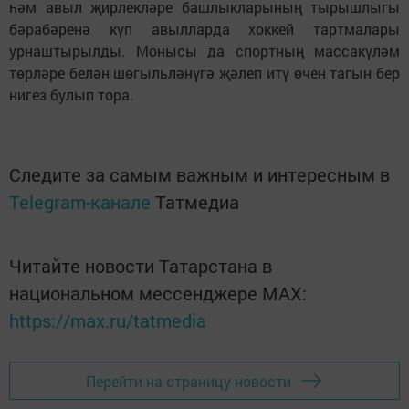
һәм авыл җирлекләре башлыкларының тырышлыгы
бәрабәренә күп авылларда хоккей тартмалары
урнаштырылды. Монысы да спортның массакүләм
төрләре белән шөгыльләнүгә җәлеп итү өчен тагын бер
нигез булып тора.
Следите за самым важным и интересным в
Telegram-канале
Татмедиа
Читайте новости Татарстана в
национальном мессенджере MАХ:
https://max.ru/tatmedia
Перейти на страницу новости