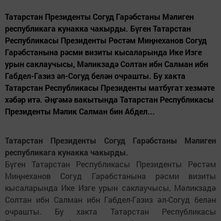
Татарстан Президенты Согуд Гарәбстаны Мәлиген
республикага кунакка чакырды. Бүген Татарстан
Республикасы Президенты Рөстәм Миңнеханов Согуд
Гарәбстанына рәсми визиты кысаларында Ике Изге
урын саклаучысы, Мәликзадә Солтан ибн Салман ибн
Габдел-Газиз әл-Согуд белән очрашты. Бу хакта
Татарстан Республикасы Президенты матбугат хезмәте
хәбәр итә. Әңгәмә вакытында Татарстан Республикасы
Президенты Мәлик Салман бин Абдел...
Татарстан Президенты Согуд Гарәбстаны Мәлиген
республикага кунакка чакырды.
Бүген Татарстан Республикасы Президенты Рөстәм
Миңнеханов Согуд Гарәбстанына рәсми визиты
кысаларында Ике Изге урын саклаучысы, Мәликзадә
Солтан ибн Салман ибн Габдел-Газиз әл-Согуд белән
очрашты. Бу хакта Татарстан Республикасы