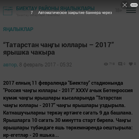
БИЕКТАУ РАЙОНЫ ЯҢАЛЫКЛАРЫ
18+
6
Автоматическое закрытие баннера через
"Биектау хәбәрләре" газетасы
ЯҢАЛЫКЛАР
“Татарстан чаңгы юллары – 2017”
ярышка чакыра
автор,
8 февраль 2017 - 05:32
718
0
0
2017 елның 11 февралендә "Биектау" стадионында
"Россия чаңгы юллары - 2017" XXXV ачык Бөтенроссия
күмәк чаңгы ярышлары кысаларында "Татарстан
чаңгы юллары - 2017" чаңгы ярышлары уздырыла.
Катнашучыларны теркәү иртәнге сәгать 9 да башлана.
Ярышларга 10 сәгать 30 минутта старт бирелә. Чаңгы
ярышлары түбәндәге яшь төркемнәрендә оештырыла:
ир-егетләр - 20 яшькә...