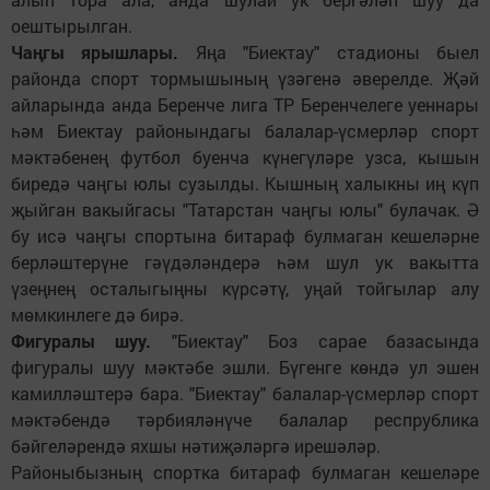
оештырылган.
Чаңгы ярышлары.
Яңа "Биектау" стадионы быел
районда спорт тормышының үзәгенә әверелде. Җәй
айларында анда Беренче лига ТР Беренчелеге уеннары
һәм Биектау районындагы балалар-үсмерләр спорт
мәктәбенең футбол буенча күнегүләре узса, кышын
биредә чаңгы юлы сузылды. Кышның халыкны иң күп
җыйган вакыйгасы "Татарстан чаңгы юлы" булачак. Ә
бу исә чаңгы спортына битараф булмаган кешеләрне
берләштерүне гәүдәләндерә һәм шул ук вакытта
үзеңнең осталыгыңны күрсәтү, уңай тойгылар алу
мөмкинлеге дә бирә.
Фигуралы шуу.
"Биектау" Боз сарае базасында
фигуралы шуу мәктәбе эшли. Бүгенге көндә ул эшен
камилләштерә бара. "Биектау" балалар-үсмерләр спорт
мәктәбендә тәрбияләнүче балалар респрублика
бәйгеләрендә яхшы нәтиҗәләргә ирешәләр.
Районыбызның спортка битараф булмаган кешеләре