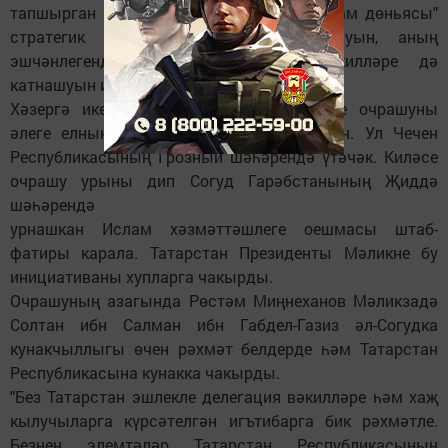
тапшырган йөкләмә буенча "Россия - ислам дөньясы"
стратегик караш төркеме рәисе булуын, аның
эшчәнлегендә Согуд Гарәбстаны вәкилләре дә
катнашуын искәртте.
Хәзергә ике утырыш үткәрелгән. Киләсе очрашуны
әлеге елның май аенда уздыру каралган. Ул Чечен
Республикасының Грозный шәһәрендә үтәчәк. Киләсе
очрашу урыны дип Согуд Гарәбстанының Җиддә
шәһәрендә
урнашкан Ислам хәзмәттәшлеге оешмасы штаб-
фатиры карала. Татарстан Президенты Мәликне бу
инициативаны хупларга чакырды.
Очрашуның азагында Рөстәм Миңнеханов Мәликзадә
Солтан ибн Салман ибн Габдел-Газиз әл-Согудка
кунакчыллыгы өчен рәхмәт белдерде һәм Татарстан
Республикасына кунакка чакырды.
"Без Татарстан эшлекле делегация вәкилләре һәм хаҗ
кылучыларга күрсәтелгән игътибарга бик рәхмәтле.
Безнең элемтәләр Татарстан Республикасының