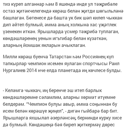
тиз күреп алганнар һәм 8 яшендә инде ул тәҗрибәле
остаз җитәкчелегендә көрәш белән җитди шөгыльләнә
башлаган. Бөтенесе дә башта ук бик шәп килеп чыккан
дип әйтеп булмый, әмма аның холкына хас үҗәтлек
үзенекен иткән. Ярышларда үсмер тәҗрибә туплаган,
көндәшләренең уенын игътибар белән күзәткән,
аларның йомшак якларын ачыклаган.
Милли көрәш буенча Татарстан һәм Россиянең күп
тапкырлар чемпион исемен яулаган спортчысы Раил
Нургалиев 2014 нче елда планетада иң көчлесе булды.
- Келәмгә чыккач, иң беренче эш итеп барлык
көндәшләремне сәламлим, аларны хөрмәт итүемне
белдерәм. “Чемпион булуы авыр, әмма соңыннан бу
исем белән көрәшүе җиңел”, - дигән гыйбарә бар бит.
Ярышларга яхшылап әзерләнсәң, бернинди курку хисе
дә булмый. Көндәшеңә бәя биреп җиткермәү дөрес