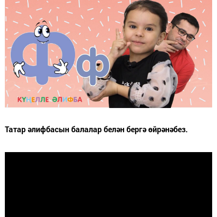
Татар әлифбасын балалар белән бергә өйрәнәбез.