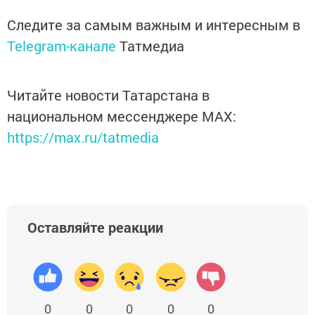
Следите за самым важным и интересным в
Telegram-канале
Татмедиа
Читайте новости Татарстана в
национальном мессенджере MАХ:
https://max.ru/tatmedia
Оставляйте реакции
0
0
0
0
0