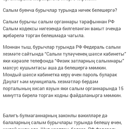
Салым буенча бурычлар турында ничек белешергә?
Салым бурычы салым органнары тарафыннан РФ
Салым кодексы нигезендә билгеләнгән вакыт эчендә
җибәрелә торган белешмәдә чагыла.
Моннан тыш, бурычлар турында РФ Федераль салым
хезмәте сайтында “Салым түләүченең шәхси кабинеты”
яки кәрәзле телефонда “Физик затларның салымнары”
махсус кушымтасы аша да белешергә мөмкин.
Мондый шәхси кабинетка керү өчен пароль буларак
Дәүләт һәм муниципаль хезмәтләр бердәм
порталының хисап язуын яки салым органнарында 15
минутта бирелә торган кодны файдаланырга мөмкин.
Балигъ булмаганнарның законлы вәкилләре дә
балаларның салым бурычлары турында белешү өчен,