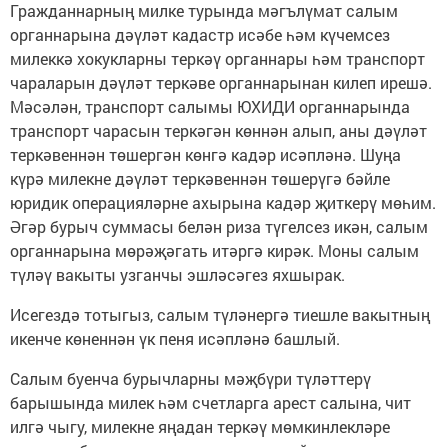
Гражданнарның милке турында мәгълүмат салым
органнарына дәүләт кадастр исәбе һәм күчемсез
милеккә хокукларны теркәү органнары һәм транспорт
чараларын дәүләт теркәве органнарынан килеп ирешә.
Мәсәлән, транспорт салымы ЮХИДИ органнарында
транспорт чарасын теркәгән көннән алып, аны дәүләт
теркәвеннән төшергән көнгә кадәр исәпләнә. Шуңа
күрә милекне дәүләт теркәвеннән төшерүгә бәйле
юридик операцияләрне ахырына кадәр җиткерү мөһим.
Әгәр бурыч суммасы белән риза түгелсез икән, салым
органнарына мөрәҗәгать итәргә кирәк. Моны салым
түләү вакыты узганчы эшләсәгез яхшырак.
Исегездә тотыгыз, салым түләнергә тиешле вакытның
икенче көненнән үк пеня исәпләнә башлый.
Салым буенча бурычларны мәҗбүри түләттерү
барышында милек һәм счетларга арест салына, чит
илгә чыгу, милекне яңадан теркәү мөмкинлекләре