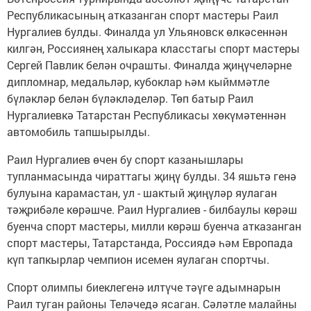
Республикасының атказанган спорт мастеры Раил
Нургалиев булды. Финалда ул Ульяновск өлкәсеннән
килгән, Россиянең халыкара класстагы спорт мастеры
Сергей Павлик белән очрашты. Финалда җиңүчеләрне
дипломнар, медальләр, кубоклар һәм кыйммәтле
бүләкләр белән бүләкләделәр. Төп батыр Раил
Нургалиевкә Татарстан Республикасы хөкүмәтеннән
автомобиль тапшырылды.
Раил Нургалиев өчен бу спорт казанышлары
тупланмасында чираттагы җиңү булды. 34 яшьтә генә
булуына карамастан, ул - шактый җиңүләр яулаган
тәҗрибәле көрәшче. Раил Нургалиев - билбаулы көрәш
буенча спорт мастеры, милли көрәш буенча атказанган
спорт мастеры, Татарстанда, Россиядә һәм Европада
күп тапкырлар чемпион исемен яулаган спортчы.
Спорт олимпы биеклегенә илтүче тәүге адымнарын
Раил туган районы Теләчедә ясаган. Сәләтле малайны