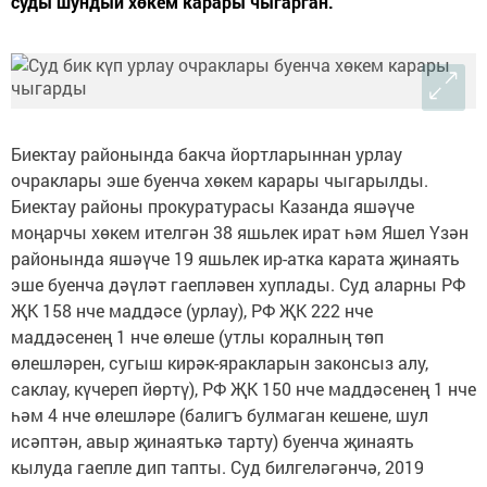
суды шундый хөкем карары чыгарган.
Биектау районында бакча йортларыннан урлау
очраклары эше буенча хөкем карары чыгарылды.
Биектау районы прокуратурасы Казанда яшәүче
моңарчы хөкем ителгән 38 яшьлек ират һәм Яшел Үзән
районында яшәүче 19 яшьлек ир-атка карата җинаять
эше буенча дәүләт гаепләвен хуплады. Суд аларны РФ
ҖК 158 нче маддәсе (урлау), РФ ҖК 222 нче
маддәсенең 1 нче өлеше (утлы коралның төп
өлешләрен, сугыш кирәк-яракларын законсыз алу,
саклау, күчереп йөртү), РФ ҖК 150 нче маддәсенең 1 нче
һәм 4 нче өлешләре (балигъ булмаган кешене, шул
исәптән, авыр җинаятькә тарту) буенча җинаять
кылуда гаепле дип тапты. Суд билгеләгәнчә, 2019