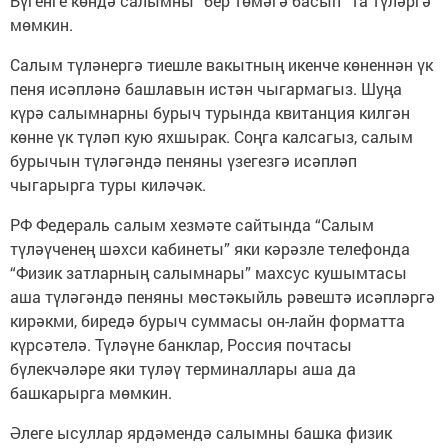
Бүгенге көндә салымны “бер төмәгә басып” та түләргә
мөмкин.
Салым түләнергә тиешле вакытның икенче көненнән үк
пеня исәпләнә башлавын истән чыгармагыз. Шуңа
күрә салымнарны бурыч турында квитанция килгән
көнне үк түләп кую яхшырак. Соңга калсагыз, салым
бурычын түләгәндә пеняны үзегезгә исәпләп
чыгарырга туры киләчәк.
РФ Федераль салым хезмәте сайтында “Салым
түләүченең шәхси кабинеты” яки кәрәзле телефонда
“Физик затларның салымнары” махсус кушымтасы
аша түләгәндә пеняны мөстәкыйль рәвештә исәпләргә
кирәкми, биредә бурыч суммасы он-лайн форматта
күрсәтелә. Түләүне банклар, Россия почтасы
бүлекчәләре яки түләү терминаллары аша да
башкарырга мөмкин.
Әлеге ысуллар ярдәмендә салымны башка физик