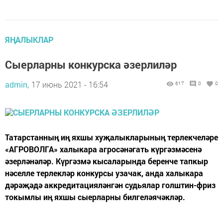
ЯҢАЛЫКЛАР
Сыерларны конкурска әзерлиләр
admin,
17 июнь 2021 - 16:54
617
0
0
Татарстанның иң яхшы хуҗалыкларының терлекчеләре
«АГРОВОЛГА» халыкара агросәнәгать күргәзмәсенә
әзерләнәләр. Күргәзмә кысаларында беренче тапкыр
нәселле терлекләр конкурсы узачак, анда халыкара
дәрәҗәдә аккредитацияләнгән судьялар голштин-фриз
токымлы иң яхшы сыерларны билгеләячәкләр.