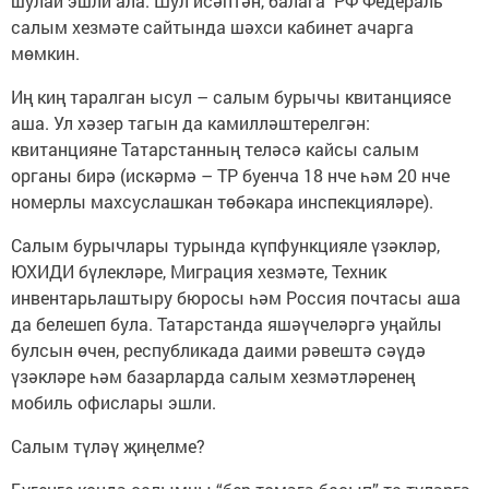
шулай эшли ала. Шул исәптән, балага РФ Федераль
салым хезмәте сайтында шәхси кабинет ачарга
мөмкин.
Иң киң таралган ысул – салым бурычы квитанциясе
аша. Ул хәзер тагын да камилләштерелгән:
квитанцияне Татарстанның теләсә кайсы салым
органы бирә (искәрмә – ТР буенча 18 нче һәм 20 нче
номерлы махсуслашкан төбәкара инспекцияләре).
Салым бурычлары турында күпфункцияле үзәкләр,
ЮХИДИ бүлекләре, Миграция хезмәте, Техник
инвентарьлаштыру бюросы һәм Россия почтасы аша
да белешеп була. Татарстанда яшәүчеләргә уңайлы
булсын өчен, республикада даими рәвештә сәүдә
үзәкләре һәм базарларда салым хезмәтләренең
мобиль офислары эшли.
Салым түләү җиңелме?