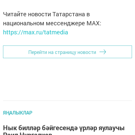
Читайте новости Татарстана в
национальном мессенджере MАХ:
https://max.ru/tatmedia
Перейти на страницу новости
ЯҢАЛЫКЛАР
Нык билләр бәйгесендә үрләр яулаучы
Раил Нургалиев