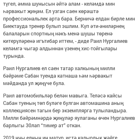
түгел, әмма шунысын әйтә алам - келәмдә мин
һәрвакыт җиңәм. Ел узган саен көрәштә
профессиональлек арта бара. Берничә елдан бирле мин
Биектауда тренер булып эшлим. Күп әти-әниләрнең
балаларын спортның нәкъ менә шушы төренә
китерүләренә игътибар иттем, - диде Раил Нургалиев
келәмгә чыгар алдыннан үзенең хис-тойгылары
турында.
Раил Нургалиев ел саен татар халкының милли
бәйрәме Сабан туенда катнаша һәм һәрвакыт
мәйданда ул җиңүче була.
Раил автомобильләр белән мавыга. Теләсә кайсы
Сабан туеның төп бүләге булган автомашина аның
коллекциясен тагын бер экземплярга тулыландыра.
Милли бәйрәмнәрдә җиңүләр яулаганы өчен Нургалиев
барлыгы 30лап “тимер ат” откан.
2019 нчы елның иң матур, истә калырлык җәйге