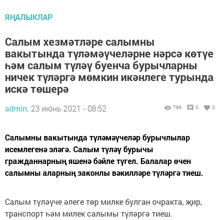
ЯҢАЛЫКЛАР
Салым хезмәтләре салымны
вакытында түләмәүчеләрне нәрсә көтүе
һәм салым түләү буенча бурычларны
ничек түләргә мөмкин икәнлеге турында
искә төшерә
admin,
23 июнь 2021 - 08:52
796
0
0
Салымны вакытында түләмәүчеләр бурычлылар
исемлегенә эләгә. Салым түләү бурычы
гражданнарның яшенә бәйле түгел. Балалар өчен
салымны аларның законлы вәкилләре түләргә тиеш.
Салым түләүче әлеге төр милке булган очракта, җир,
транспорт һәм милек салымы түләргә тиеш.