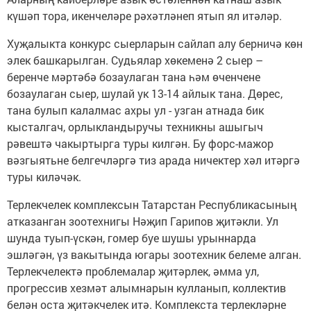
күшәп тора, икенчеләре рәхәтләнеп ятып ял итәләр.
Хуҗалыкта конкурс сыерларын сайлап алу берничә көн
элек башкарылган. Судьялар хөкеменә 2 сыер –
беренче мәртәбә бозаулаган тана һәм өченчене
бозаулаган сыер, шулай ук 13-14 айлык тана. Дөрес,
тана булып калалмас ахры ул - узган атнада бик
кысталгач, орлыкландыручы техникны ашыгыч
рәвештә чакыртырга туры килгән. Бу форс-мажор
вәзгыятьне белгечләргә тиз арада ничектер хәл итәргә
туры киләчәк.
Терлекчелек комплексын Татарстан Республикасының
атказанган зоотехнигы Нәҗип Гарипов җитәкли. Ул
шунда туып-үскән, гомер буе шушы урыннарда
эшләгән, үз вакытында югары зоотехник белеме алган.
Терлекчелектә проблемалар җитәрлек, әмма ул,
прогрессив хезмәт алымнарын кулланып, коллектив
белән оста җитәкчелек итә. Комплекста терлекләрне