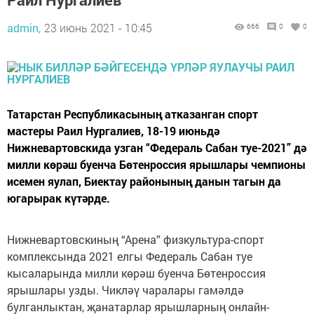
admin,
23 июнь 2021 - 10:45
666
0
0
Татарстан Республикасының атказанган спорт
мастеры Раил Нургалиев, 18-19 июньдә
Нижневартовскида узган “Федераль Сабан туе-2021” дә
милли көрәш буенча Бөтенроссия ярышлары чемпионы
исемен яулап, Биектау районының данын тагын да
югарырак күтәрде.
Нижневартовскиның “Арена” физкультура-спорт
комплексында 2021 елгы Федераль Сабан туе
кысаларында милли көрәш буенча Бөтенроссия
ярышлары узды. Чикләү чаралары гамәлдә
булганлыктан, җанатарлар ярышларның онлайн-