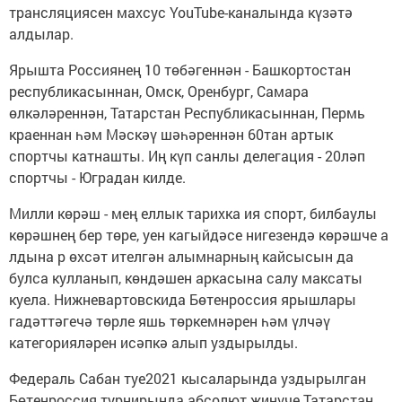
трансляциясен махсус YouTube-каналында күзәтә
алдылар.
Ярышта Россиянең 10 төбәгеннән - Башкортостан
республикасыннан, Омск, Оренбург, Самара
өлкәләреннән, Татарстан Республикасыннан, Пермь
краеннан һәм Мәскәү шәһәреннән 60тан артык
спортчы катнашты. Иң күп санлы делегация - 20ләп
спортчы - Юградан килде.
Милли көрәш - мең еллык тарихка ия спорт, билбаулы
көрәшнең бер төре, уен кагыйдәсе нигезендә көрәшче а
лдына р өхсәт ителгән алымнарның кайсысын да
булса кулланып, көндәшен аркасына салу максаты
куела. Нижневартовскида Бөтенроссия ярышлары
гадәттәгечә төрле яшь төркемнәрен һәм үлчәү
категорияләрен исәпкә алып уздырылды.
Федераль Сабан туе2021 кысаларында уздырылган
Бөтенроссия турнирында абсолют җиңүче Татарстан