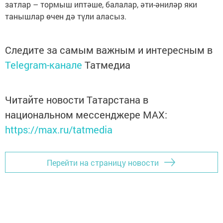
затлар – тормыш иптәше, балалар, әти-әниләр яки
танышлар өчен дә түли аласыз.
Следите за самым важным и интересным в
Telegram-канале
Татмедиа
Читайте новости Татарстана в
национальном мессенджере MАХ:
https://max.ru/tatmedia
Перейти на страницу новости