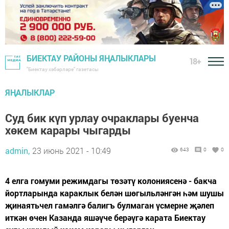
БИЕКТАУ РАЙОНЫ ЯҢАЛЫКЛАРЫ
18+
"Биектау хәбәрләре" газетасы
ЯҢАЛЫКЛАР
Суд бик күп урлау очраклары буенча
хөкем карары чыгарды
admin,
23 июнь 2021 - 10:49
643
0
0
4 елга гомуми режимдагы төзәтү колониясенә - бакча
йортларында караклык белән шөгыльләнгән һәм шушы
җинаятьчел гамәлгә балигъ булмаган үсмерне җәлеп
иткән өчен Казанда яшәүче берәүгә карата Биектау