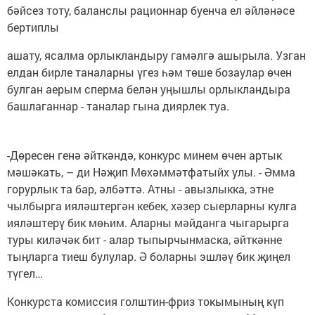
бәйсез тоту, баланслы рационнар буенча ел әйләнәсе
бертиплы
ашату, ясалма орлыкландыру гамәлгә ашырыла. Узган
елдан бирле таналарны үгез һәм төше бозаулар өчен
булган аерым сперма белән уңышлы орлыкландыра
башлаганнар - таналар гына диярлек туа.
-Дөресен генә әйткәндә, конкурс минем өчен артык
мәшәкать, – ди Нәҗип Мөхәммәтфатыйх улы. - Әмма
горурлык та бар, әлбәттә. Атны - авызлыкка, этне
чылбырга ияләштергән кебек, хәзер сыерларны кулга
ияләштерү бик мөһим. Аларны мәйданга чыгарырга
туры киләчәк бит - алар тыпырчынмаска, әйткәнне
тыңларга тиеш булулар. Ә боларны эшләү бик җиңел
түгел…
Конкурста комиссия голштин-фриз токымының күп