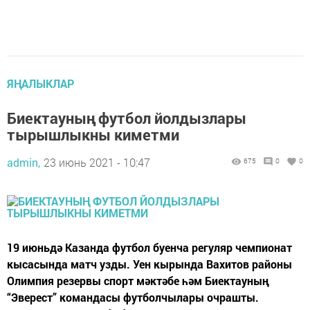
ЯҢАЛЫКЛАР
Биектауның футбол йолдызлары
тырышлыкны киметми
admin,
23 июнь 2021 - 10:47
675
0
0
19 июньдә Казанда футбол буенча регуляр чемпионат
кысасында матч узды. Уен кырында Вахитов районы
Олимпия резервы спорт мәктәбе һәм Биектауның
“Эверест” командасы футболчылары очрашты.