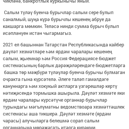
чикләнә, банкротлык куркынычы яный.
Салым түләү буенча бурычлар салым сере булып
саналмый, шуңа күрә бурычлы кешенең абруе да
какшарга мөмкин. Теләсә нинди сумма бурыч булып
исәпләнүен истән чыгармагыз.
2021 ел башыннан Татарстан Республикасында кайбер
дәүләт хезмәтләре һәм ярдәм чаралары кешенең
салым, җыемнар һәм Россия Федерациясе бюджет
системасының барлык дәрәҗәләрендәге бюджетларга
башка төр мәҗбүри түләүләр буенча бурычы булмаган
очракта гына күрсәтелә. Әлеге таләп гамәлдәге
кануннарга һәм хокукый актларга үзгәрешләр кертү
нәтиҗәсендә тормышка ашырыла. Дәүләт хезмәте яки
ярдәм чаралары күрсәтүче органнар бурычлар
турындагы мәгълүматны ведомствоара хезмәттәшлек
системасы аша тикшерә. Дәүләт хезмәте (ярдәм
чарасы) алучыларга белешмә сорап салым
органнарына мөрәҗәгать итәргә кирәкми.