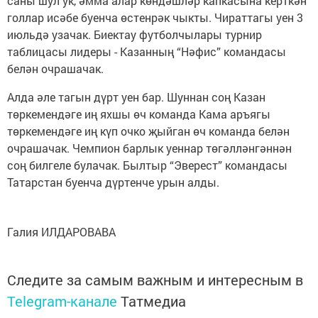
саны шул ук, әмма алар көндәшләр капкасына керткән
голлар исәбе буенча өстенрәк чыкты. Чираттагы уен 3
июльдә узачак. Биектау футболчылары турнир
таблицасы лидеры - Казанның “Нәфис” командасы
белән очрашачак.
Алда әле тагын дүрт уен бар. Шуннан соң Казан
төркемендәге иң яхшы өч команда Кама аръягы
төркемендәге иң күп очко җыйган өч команда белән
очрашачак. Чемпион барлык уеннар төгәлләнгәннән
соң билгеле булачак. Былтыр “Эверест” командасы
Татарстан буенча дүртенче урын алды.
Галия ИЛДАРОВАВА
Следите за самым важным и интересным в
Telegram-канале
Татмедиа