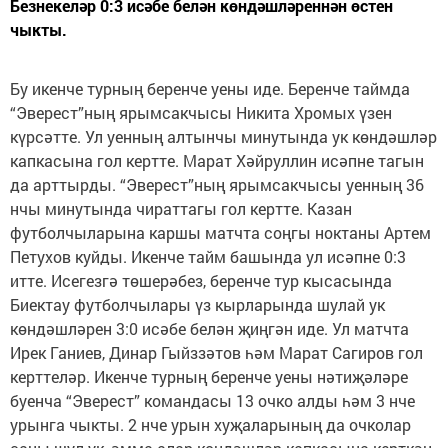
Безнекеләр 0:3 исәбе белән көндәшләреннән өстен
чыкты.
Бу икенче турның беренче уены иде. Беренче таймда
“Эверест”ның ярымсакчысы Никита Хромых үзен
күрсәтте. Ул уенның алтынчы минутында ук көндәшләр
капкасына гол кертте. Марат Хәйруллин исәпне тагын
да арттырды. “Эверест”ның ярымсакчысы уенның 36
нчы минутында чираттагы гол кертте. Казан
футболчыларына каршы матчта соңгы ноктаны Артем
Петухов куйды. Икенче тайм башында ул исәпне 0:3
итте. Исегезгә төшерәбез, беренче тур кысасында
Биектау футболчылары үз кырларында шулай ук
көндәшләрен 3:0 исәбе белән җиңгән иде. Ул матчта
Ирек Ганиев, Динар Гыйззәтов һәм Марат Сагиров гол
керттеләр. Икенче турның беренче уены нәтиҗәләре
буенча “Эверест” командасы 13 очко алды һәм 3 нче
урынга чыкты. 2 нче урын хуҗаларының да очколар