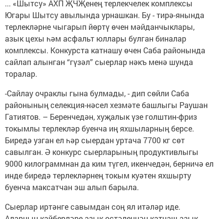
... «Шытсу» АХП ҖЧҖенең терлекчелек комплексы
Югары Шытсу авылында урнашкан. Бу - тирә-янында
терлекләрне чыгарып йөртү өчен мәйданчыклары,
азык цехы һәм асфальт юллары булган биналар
комплексы. Конкурста катнашу өчен Саба районында
сайлап алынган “гүзәл” сыерлар нәкъ менә шунда
торалар.
-Сайлау очраклы гына булмады, - дип сөйли Саба
районының селекция-нәсел хезмәте башлыгы Раушан
Гатиятов. – Беренчедән, хуҗалык үзе голштин-фриз
токымлы терлекләр буенча иң яхшыларның берсе.
Биредә узган ел һәр сыердан уртача 7700 кг сөт
савылган. Ә конкурс сыерларының продуктивлыгы
9000 килограммнан да ким түгел, икенчедән, берничә ел
инде биредә терлекләрнең токым куәтен яхшырту
буенча максатчан эш алып барыла.
Сыерлар иртәнге савымдан соң ял итәләр иде.
Аларның кайберләре азык өстәленнән катнаш азык