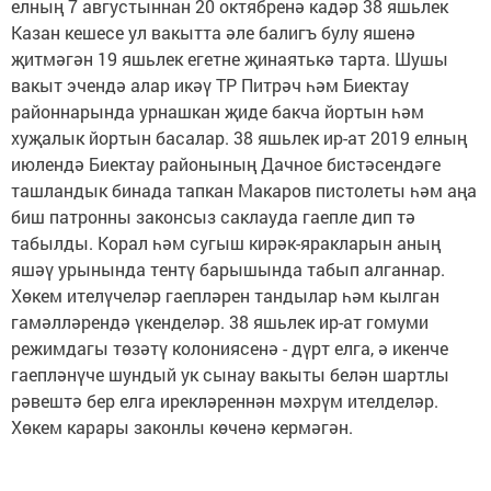
елның 7 августыннан 20 октябренә кадәр 38 яшьлек
Казан кешесе ул вакытта әле балигъ булу яшенә
җитмәгән 19 яшьлек егетне җинаятькә тарта. Шушы
вакыт эчендә алар икәү ТР Питрәч һәм Биектау
районнарында урнашкан җиде бакча йортын һәм
хуҗалык йортын басалар. 38 яшьлек ир-ат 2019 елның
июлендә Биектау районының Дачное бистәсендәге
ташландык бинада тапкан Макаров пистолеты һәм аңа
биш патронны законсыз саклауда гаепле дип тә
табылды. Корал һәм сугыш кирәк-яракларын аның
яшәү урынында тентү барышында табып алганнар.
Хөкем ителүчеләр гаепләрен тандылар һәм кылган
гамәлләрендә үкенделәр. 38 яшьлек ир-ат гомуми
режимдагы төзәтү колониясенә - дүрт елга, ә икенче
гаепләнүче шундый ук сынау вакыты белән шартлы
рәвештә бер елга ирекләреннән мәхрүм ителделәр.
Хөкем карары законлы көченә кермәгән.