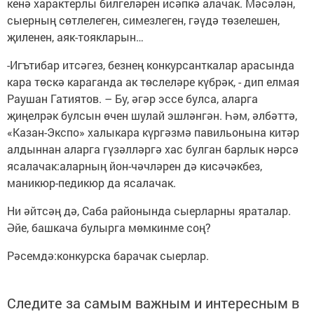
кенә характерлы билгеләрен исәпкә алачак. Мәсәлән,
сыерның сөтлелеген, симезлеген, гәүдә төзелешен,
җиленен, аяк-тоякларын…
-Игътибар итсәгез, безнең конкурсанткалар арасында
кара төскә караганда ак төслеләре күбрәк, - дип елмая
Раушан Гатиятов. – Бу, әгәр эссе булса, аларга
җиңелрәк булсын өчен шулай эшләнгән. Һәм, әлбәттә,
«Казан-Экспо» халыкара күргәзмә павильонына китәр
алдыннан аларга гүзәлләргә хас булган барлык нәрсә
ясалачак:аларның йон-чәчләрен дә кисәчәкбез,
маникюр-педикюр да ясалачак.
Ни әйтсәң дә, Саба районында сыерларны яраталар.
Әйе, башкача булырга мөмкинме соң?
Рәсемдә:конкурска барачак сыерлар.
Следите за самым важным и интересным в