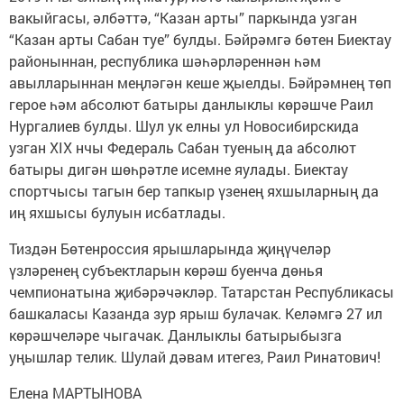
вакыйгасы, әлбәттә, “Казан арты” паркында узган
“Казан арты Сабан туе” булды. Бәйрәмгә бөтен Биектау
районыннан, республика шәһәрләреннән һәм
авылларыннан меңләгән кеше җыелды. Бәйрәмнең төп
герое һәм абсолют батыры данлыклы көрәшче Раил
Нургалиев булды. Шул ук елны ул Новосибирскида
узган XIX нчы Федераль Сабан туеның да абсолют
батыры дигән шөһрәтле исемне яулады. Биектау
спортчысы тагын бер тапкыр үзенең яхшыларның да
иң яхшысы булуын исбатлады.
Тиздән Бөтенроссия ярышларында җиңүчеләр
үзләренең субъектларын көрәш буенча дөнья
чемпионатына җибәрәчәкләр. Татарстан Республикасы
башкаласы Казанда зур ярыш булачак. Келәмгә 27 ил
көрәшчеләре чыгачак. Данлыклы батырыбызга
уңышлар телик. Шулай дәвам итегез, Раил Ринатович!
Елена МАРТЫНОВА