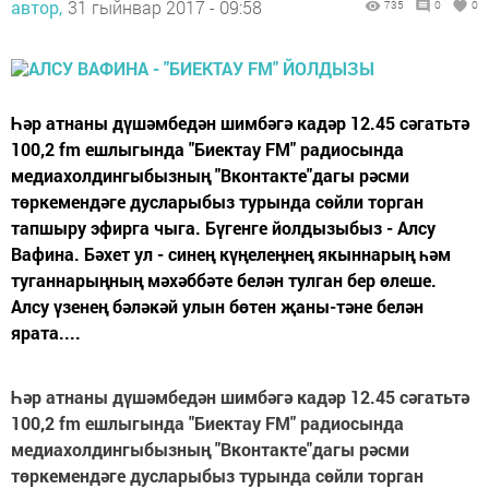
автор,
31 гыйнвар 2017 - 09:58
735
0
0
Һәр атнаны дүшәмбедән шимбәгә кадәр 12.45 сәгатьтә
100,2 fm ешлыгында "Биектау FM" радиосында
медиахолдингыбызның "Вконтакте"дагы рәсми
төркемендәге дусларыбыз турында сөйли торган
тапшыру эфирга чыга. Бүгенге йолдызыбыз - Алсу
Вафина. Бәхет ул - синең күңелеңнең якыннарың һәм
туганнарыңның мәхәббәте белән тулган бер өлеше.
Алсу үзенең бәләкәй улын бөтен җаны-тәне белән
ярата....
Һәр атнаны дүшәмбедән шимбәгә кадәр 12.45 сәгатьтә
100,2 fm ешлыгында "Биектау FM" радиосында
медиахолдингыбызның "Вконтакте"дагы рәсми
төркемендәге дусларыбыз турында сөйли торган