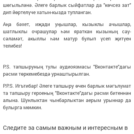
шөгыльләнә. Әлеге барлык сыйфатлар да "көчсез зат"
дип йөртелүче хатын-кызда тупланган.
Аңа бәхет, иҗади уңышлар, кызыклы ачышлар,
шатлыклы очрашулар һәм яраткан кызының сау-
сәламәт, акыллы һәм матур булып үсеп җитүен
телибез!
P.S. тапшыруның тулы аудиоязмасы "Вконтакте"дагы
рәсми төркемебездә урнаштырылган.
P.P.S. Игътибар! Әлеге тапшыру өчен барлык мәгълүмат
та тапшыру героеның "Вконтакте"дагы рәсми битеннән
алына. Шунлыктан чынбарлыктан аерым урыннар да
булырга мөмкин.
Следите за самым важным и интересным в