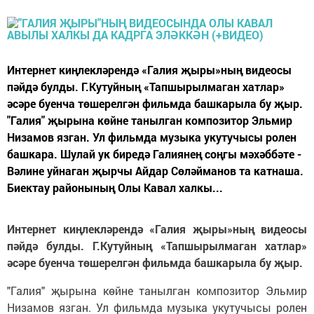
Интернет киңлекләрендә «Галия җыры»ның видеосы
пәйдә булды. Г.Кутуйның «Тапшырылмаган хатлар»
әсәре буенча төшерелгән фильмда башкарыла бу җыр.
"Галия" җырына көйне танылган композитор Эльмир
Низамов язган. Ул фильмда музыка укутучысы ролен
башкара. Шулай ук биредә Галиянең соңгы мәхәббәте -
Вәлине уйнаган җырчы Айдар Сөләйманов та катнаша.
Биектау районының Олы Кавал халкы...
Интернет киңлекләрендә «Галия җыры»ның видеосы
пәйдә булды. Г.Кутуйның «Тапшырылмаган хатлар»
әсәре буенча төшерелгән фильмда башкарыла бу җыр.
"Галия" җырына көйне танылган композитор Эльмир
Низамов язган. Ул фильмда музыка укутучысы ролен