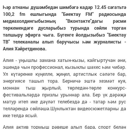
Һәр атнаны дүшәмбедән шимбәгә кадәр 12.45 сәгатьтә
100,2 fm ешлыгында "Биектау FM" радиосында
медиахолдингыбызның "Вконтакте"дагы рәсми
төркемендәге дусларыбыз турында сөйли торган
тапшыру эфирга чыга. Бүгенге йолдызыбыз "Биектау
ТВ" телеканалы алып баручысы һәм журналисты -
Алия Хәйретдинова.
Алия - уңышлы замана хатын-кызы, кайгыртучан әни,
эшендә чын профессионал, кызыклы шәхес һәм чибәр.
Ул күтәренке күңелле, җиңел, артистлык сәләте бар,
энергиясе ташып тора. Берничә эштә хезмәт куя,
моннан тыш җырлый, төрледән-төрле конкурс-
фестивальләрдә призлы урыннар ала. Бер үк дәрәҗә
матур итеп ике дәүләт телебездә дә - татар һәм рус
телләрендә сөйләшә.Шунлыктан видеосюжетларны да
ике телдә ясый.
Алия актив тормыш рәвеше алып бара, спорт белән