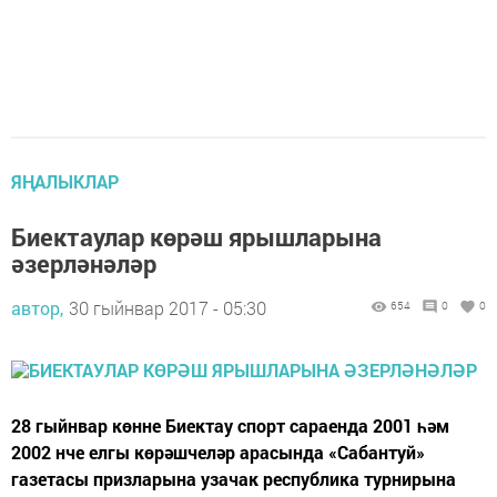
ЯҢАЛЫКЛАР
Биектаулар көрәш ярышларына
әзерләнәләр
автор,
30 гыйнвар 2017 - 05:30
654
0
0
28 гыйнвар көнне Биектау спорт сараенда 2001 һәм
2002 нче елгы көрәшчеләр арасында «Сабантуй»
газетасы призларына узачак республика турнирына