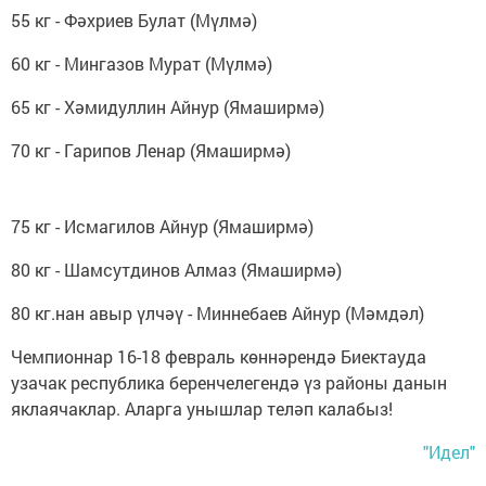
55 кг - Фәхриев Булат (Мүлмә)
60 кг - Мингазов Мурат (Мүлмә)
65 кг - Хәмидуллин Айнур (Ямаширмә)
70 кг - Гарипов Ленар (Ямаширмә)
75 кг - Исмагилов Айнур (Ямаширмә)
80 кг - Шамсутдинов Алмаз (Ямаширмә)
80 кг.нан авыр үлчәү - Миннебаев Айнур (Мәмдәл)
Чемпионнар 16-18 февраль көннәрендә Биектауда
узачак республика беренчелегендә үз районы данын
яклаячаклар. Аларга унышлар теләп калабыз!
"Идел"