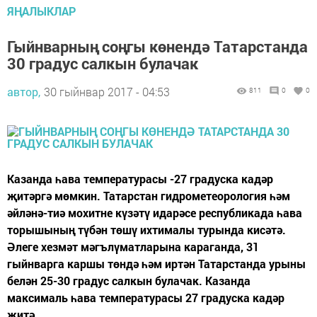
ЯҢАЛЫКЛАР
Гыйнварның соңгы көнендә Татарстанда
30 градус салкын булачак
автор,
30 гыйнвар 2017 - 04:53
811
0
0
Казанда һава температурасы -27 градуска кадәр
җитәргә мөмкин. Татарстан гидрометеорология һәм
әйләнә-тиә мохитне күзәтү идарәсе республикада һава
торышының түбән төшү ихтималы турында кисәтә.
Әлеге хезмәт мәгълүматларына караганда, 31
гыйнварга каршы төндә һәм иртән Татарстанда урыны
белән 25-30 градус салкын булачак. Казанда
максималь һава температурасы 27 градуска кадәр
җитә.