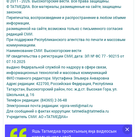
© 2011 - 2026. Высокогорские вести. Все права защищены.
© ТАТМЕДИА. Все материалы, размещенные на сайте, защищены
законом.
Перепечатка, воспроизведение и распространение в любом объеме
информации,
размещенной на сайте, возможна только с письменного согласия
редакций СМИ.
При поддержке Республиканского агентства по печати и массовым
коммуникациям.
Наименование СМИ: Высокогорские вести
№ свидетельства о регистрации СМИ, дата: ЭЛ № ФС 77 - 90215 от
07.10.2025
выдано Федеральной службой по надзору в сфере связи,
информационных технологий и массовых коммуникаций
ФИО главного редактора: Мустафина Эльвира Анваровна
Адрес редакции: 422700, Российская Федерация, Республика
Татарстан, Высокогорский район, пос. ж.д.ст. Высокая Гора, ул.
Школьная, д. 16
Телефон редакции: (84365) 2-36-48
Электронная почта редакции: vgora-vesti@mail.ru
Для сообщений о фактах коррупции: tatmedia@tatmedia.ru
Учредитель СМИ: АО «ТАТМЕДИА»
Антикоррупционная политика
Яшь Татмедиа проектының яңа видеосын
АО «ТАТМЕДИА» использует «cookie»
для персонализации сервисов и
карадыгызмы әле?