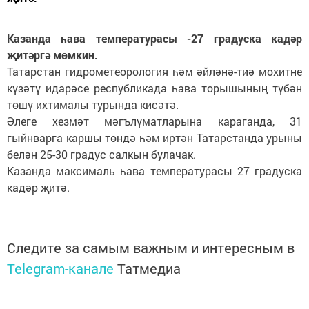
Казанда һава температурасы -27 градуска кадәр
җитәргә мөмкин.
Татарстан гидрометеорология һәм әйләнә-тиә мохитне
күзәтү идарәсе республикада һава торышының түбән
төшү ихтималы турында кисәтә.
Әлеге хезмәт мәгълүматларына караганда, 31
гыйнварга каршы төндә һәм иртән Татарстанда урыны
белән 25-30 градус салкын булачак.
Казанда максималь һава температурасы 27 градуска
кадәр җитә.
Следите за самым важным и интересным в
Telegram-канале
Татмедиа