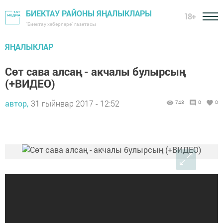
БИЕКТАУ РАЙОНЫ ЯҢАЛЫКЛАРЫ
18+
"Биектау хәбәрләре" газетасы
ЯҢАЛЫКЛАР
Сөт сава алсаң - акчалы булырсың
(+ВИДЕО)
автор,
31 гыйнвар 2017 - 12:52
743
0
0