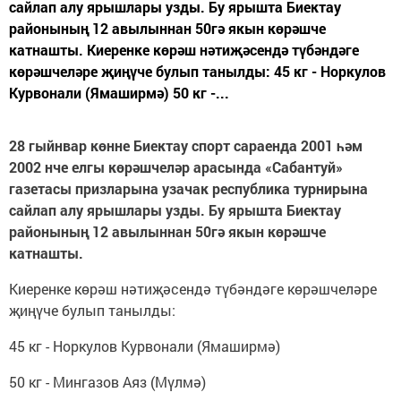
сайлап алу ярышлары узды. Бу ярышта Биектау
районының 12 авылыннан 50гә якын көрәшче
катнашты. Киеренке көрәш нәтиҗәсендә түбәндәге
көрәшчеләре җиңүче булып танылды: 45 кг - Норкулов
Курвонали (Ямаширмә) 50 кг -...
28 гыйнвар көнне Биектау спорт сараенда 2001 һәм
2002 нче елгы көрәшчеләр арасында «Сабантуй»
газетасы призларына узачак республика турнирына
сайлап алу ярышлары узды. Бу ярышта Биектау
районының 12 авылыннан 50гә якын көрәшче
катнашты.
Киеренке көрәш нәтиҗәсендә түбәндәге көрәшчеләре
җиңүче булып танылды:
45 кг - Норкулов Курвонали (Ямаширмә)
50 кг - Мингазов Аяз (Мүлмә)