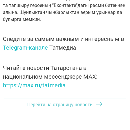
та тапшыру героеның "Вконтакте"дагы рәсми битеннән
алына. Шунлыктан чынбарлыктан аерым урыннар да
булырга мөмкин.
Следите за самым важным и интересным в
Telegram-канале
Татмедиа
Читайте новости Татарстана в
национальном мессенджере MАХ:
https://max.ru/tatmedia
Перейти на страницу новости