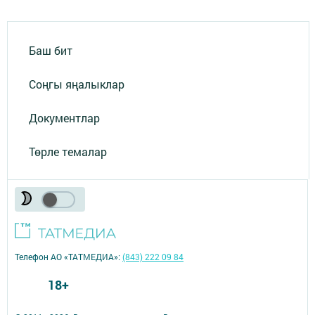
Баш бит
Соңгы яңалыклар
Документлар
Төрле темалар
Телефон АО «ТАТМЕДИА»:
(843) 222 09 84
18+