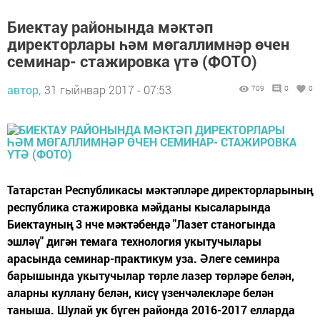
Биектау районында мәктәп
директорлары һәм мөгаллимнәр өчен
семинар- стажировка үтә (ФОТО)
автор,
31 гыйнвар 2017 - 07:53
709
0
0
Татарстан Республикасы мәктәпләре директорларының
республика стажировка мәйданы кысаларында
Биектауның 3 нче мәктәбендә "Лазет станогында
эшләү" дигән темага технология укытучылары
арасында семинар-практикум уза. Әлеге семинра
барышында укытучылар төрле лазер төрләре белән,
аларны куллану белән, кисү үзенчәлекләре белән
таныша. Шулай ук бүген районда 2016-2017 елларда