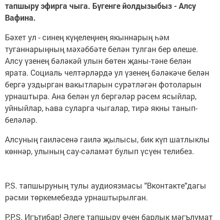
тапшыру эфирга чыга. Бүгенге йолдызыбыз - Алсу
Вафина.
Бәхет ул - синең күңелеңнең якыннарың һәм
туганнарыңның мәхәббәте белән тулган бер өлеше.
Алсу үзенең бәләкәй улын бөтен җаны-тәне белән
ярата. Социаль челтәрләрдә ул үзенең бәләкәче белән
бергә уздырган вакытларын сурәтләгән фотоларын
урнаштыра. Ана белән ул бергәләр рәсем ясыйлар,
уйныйлар, һава суларга чыгалар, тирә якны танып-
беләләр.
Алсуның гаиләсенә гаилә җылысы, бик күп шатлыклы
көннәр, улының сау-сәламәт булып үсүен телибез.
P.S. тапшыруның тулы аудиоязмасы "Вконтакте"дагы
рәсми төркемебездә урнаштырылган.
P.P.S. Игътибар! Әлеге тапшыру өчен барлык мәгълүмат