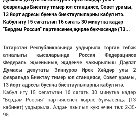
февральдә Биектау тимер юл станциясе, Совет урамы,
13 йорт адресы буенча биектаулыларны кабул итә.
Кабул итү 15 сәгатьтән 16 сәгать 30 минутка кадәр
"Бердәм Россия" партиясенең җирле бүкчәсендә (13...
Татарстан Республикасында уздырыла торган төбәк
атналыгы кысаларында Россия Федерациясе
Федераль җыенының җиденче чакырылыш Дәүләт
Думасы депутаты Зиннуров Ирек Хәйдәр улы 2
февральдә Биектау тимер юл станциясе, Совет урамы,
13 йорт адресы буенча биектаулыларны кабул итә.
Кабул итү 15 сәгатьтән 16 сәгать 30 минутка кадәр
"Бердәм Россия" партиясенең җирле бүкчәсендә (13
кабинет) уздырыла. Алдан язылып кую өчен тел: 2-35-
98.