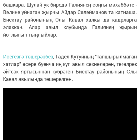
башкара. Шулай ук биредә Галиянең соңгы мәхәббәте -
Вәлине уйнаган җырчы Айдар Сөләйманов та катнаша.
Биектау районының Олы Кавал халкы да кадрларга
эләккән. Алар авыл клубында Галиянең җырын
йотлыгып тыңлыйлар.
Исегезгә төшерәзбез
, Гадел Кутуйның "Тапшырылмаган
хатлар" әсәре буенча и
ң күп авыл сәхнәләрен, төгәлрәк
әйтсәк яртысыннан кубрәген Биектау районының Олы
Кавал авылында төшерелгән.