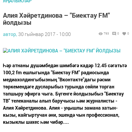
ЯҢАЛЫКЛАР
Алия Хәйретдинова – "Биектау FM"
йолдызы
автор,
30 гыйнвар 2017 - 10:00
793
0
0
Һәр атнаны дүшәмбедән шимбәгә кадәр 12.45 сәгатьтә
100,2 fm ешлыгында "Биектау FM" радиосында
медиахолдингыбызның "Вконтакте"дагы рәсми
төркемендәге дусларыбыз турында сөйли торган
тапшыру эфирга чыга. Бүгенге йолдызыбыз "Биектау
ТВ" телеканалы алып баручысы һәм журналисты -
Алия Хәйретдинова. Алия - уңышлы замана хатын-
кызы, кайгыртучан әни, эшендә чын профессионал,
кызыклы шәхес һәм чибәр....