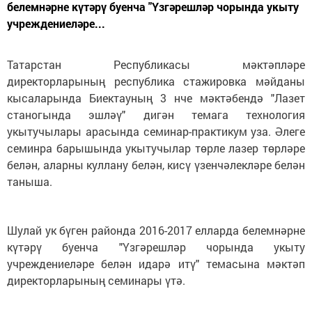
белемнәрне күтәрү буенча "Үзгәрешләр чорында укыту
учреждениеләре...
Татарстан Республикасы мәктәпләре
директорларының республика стажировка мәйданы
кысаларында Биектауның 3 нче мәктәбендә "Лазет
станогында эшләү" дигән темага технология
укытучылары арасында семинар-практикум уза. Әлеге
семинра барышында укытучылар төрле лазер төрләре
белән, аларны куллану белән, кисү үзенчәлекләре белән
таныша.
Шулай ук бүген районда 2016-2017 елларда белемнәрне
күтәрү буенча "Үзгәрешләр чорында укыту
учреждениеләре белән идарә итү" темасына мәктәп
директорларының семинары үтә.