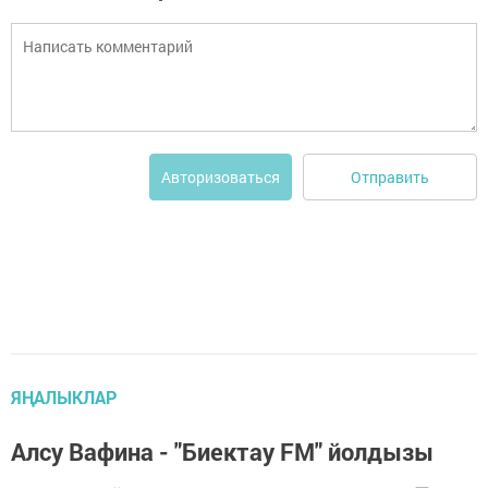
Отправить
Авторизоваться
ЯҢАЛЫКЛАР
Алсу Вафина - "Биектау FM" йолдызы