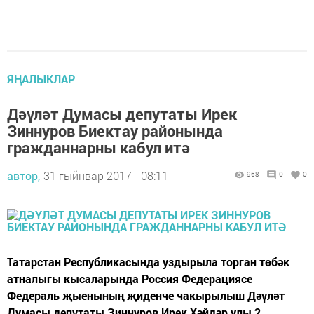
ЯҢАЛЫКЛАР
Дәүләт Думасы депутаты Ирек
Зиннуров Биектау районында
гражданнарны кабул итә
автор,
31 гыйнвар 2017 - 08:11
968
0
0
Татарстан Республикасында уздырыла торган төбәк
атналыгы кысаларында Россия Федерациясе
Федераль җыенының җиденче чакырылыш Дәүләт
Думасы депутаты Зиннуров Ирек Хәйдәр улы 2