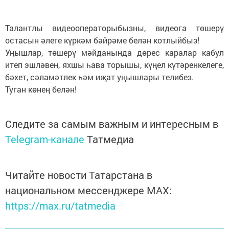
Талантлы видеооператорыбызны, видеога төшерү
остасын әлеге күркәм бәйрәме белән котлыйбыз!
Уңышлар, төшерү мәйданында дөрес каралар кабул
итеп эшләвен, яхшы һава торышы, күңел күтәренкелеге,
бәхет, сәламәтлек һәм иҗат уңышлары телибез.
Туган көнең белән!
Следите за самым важным и интересным в
Telegram-канале
Татмедиа
Читайте новости Татарстана в
национальном мессенджере MАХ:
https://max.ru/tatmedia