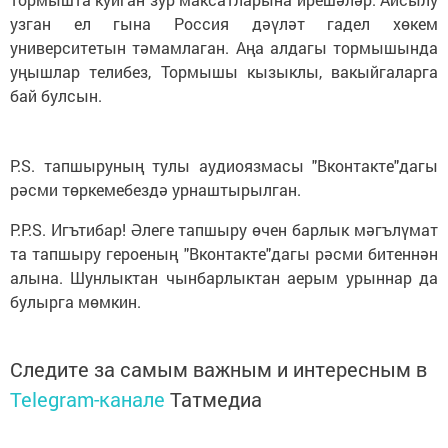
узган ел гына Россия дәүләт гадел хөкем
университетын тәмамлаган. Аңа алдагы тормышында
уңышлар телибез, Тормышы кызыклы, вакыйгаларга
бай булсын.
P.S. тапшыруның тулы аудиоязмасы "Вконтакте"дагы
рәсми төркемебездә урнаштырылган.
P.P.S. Игътибар! Әлеге тапшыру өчен барлык мәгълүмат
та тапшыру героеның "Вконтакте"дагы рәсми битеннән
алына. Шунлыктан чынбарлыктан аерым урыннар да
булырга мөмкин.
Следите за самым важным и интересным в
Telegram-канале
Татмедиа