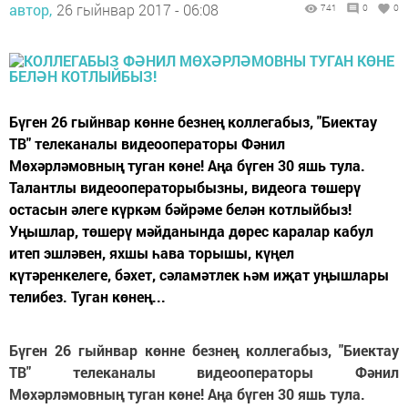
автор,
26 гыйнвар 2017 - 06:08
741
0
0
Бүген 26 гыйнвар көнне безнең коллегабыз, "Биектау
ТВ" телеканалы видеооператоры Фәнил
Мөхәрләмовның туган көне! Аңа бүген 30 яшь тула.
Талантлы видеооператорыбызны, видеога төшерү
остасын әлеге күркәм бәйрәме белән котлыйбыз!
Уңышлар, төшерү мәйданында дөрес каралар кабул
итеп эшләвен, яхшы һава торышы, күңел
күтәренкелеге, бәхет, сәламәтлек һәм иҗат уңышлары
телибез. Туган көнең...
Бүген 26 гыйнвар көнне безнең коллегабыз, "Биектау
ТВ" телеканалы видеооператоры Фәнил
Мөхәрләмовның туган көне! Аңа бүген 30 яшь тула.