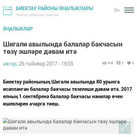
БИЕКТАУ РАЙОНЫ ЯҢАЛЫКЛАРЫ
18+
"Биектау хәбәрләре" газетасы
ЯҢАЛЫКЛАР
Шигали авылында балалар бакчасын
төзү эшләре дәвам итә
автор,
26 гыйнвар 2017 - 18:05
649
0
0
Биектау районының Шигали авылында 80 урынга
исәпләнгән балалар бакчасы төзелеше дәвам итә. 2017
елның 1 сентябренә балалар бакчасы нәниләр өчен
ишекләрен ачарга тиеш.