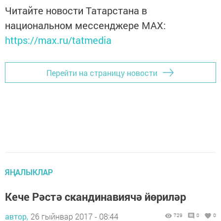
Читайте новости Татарстана в
национальном мессенджере MАХ:
https://max.ru/tatmedia
Перейти на страницу новости
ЯҢАЛЫКЛАР
Кече Рәстә скандинавиячә йөриләр
автор,
26 гыйнвар 2017 - 08:44
729
0
0