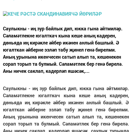
Саулыкны - иң зур байлык дип, юкка гына әйтмиләр.
Сәламәтлекне югалткач кына кеше аның кадерен,
дөньяда иң кирәкле әйбер икәнен анлый башлый. Ә
югалткан әйберне эзләп табу җинел генә бирелми.
Аның урынына икенчесен сатып алып та, кешенекен
сорап торып та булмый. Сәламәтлек бер генә бирелә.
Аны ничек саклап, кадерләп яшәсәк,...
Саулыкны - иң зур байлык дип, юкка гына әйтмиләр.
Сәламәтлекне югалткач кына кеше аның кадерен,
дөньяда иң кирәкле әйбер икәнен анлый башлый. Ә
югалткан әйберне эзләп табу җинел генә бирелми.
Аның урынына икенчесен сатып алып та, кешенекен
сорап торып та булмый. Сәламәтлек бер генә бирелә.
Аны ничек саклап, кадерләп яшәсәк, саулык турында