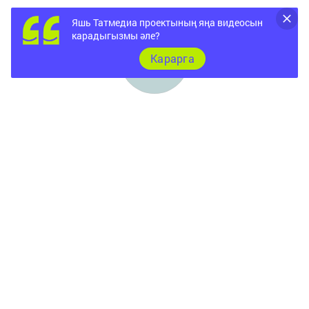
Яшь Татмедиа проектының яңа видеосын
карадыгызмы әле?
Карарга
Баш бит
Соңгы яңалыклар
Документлар
Төрле темалар