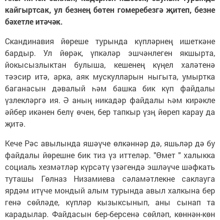
кайгыртсак, ул безнең бөтен гомеребезгә җитеп, безне
бәхетле итәчәк.
Скандинавия йөреше турында күпләрнең ишеткәне
бардыр. Ул йөрәк, үпкәләр эшчәнлеген якшырта,
йокысызлыктан булыша, кешенең күңел халәтенә
тәэсир итә, арка, аяк мускулларын ныгыта, умыртка
баганасын дәвалый һәм башка бик күп файдалы
үзлекләргә ия. Ә аның никадәр файдалы һәм кирәкле
әйбер икәнен белү өчен, бер тапкыр үзң йөреп карау да
җитә.
Кече Рәс авылында яшәүче өлкәннәр дә, яшьләр дә бу
файдалы йөрешне бик тиз үз иттеләр. "Өмет " халыкка
социаль хезмәтләр күрсәтү үзәгендә эшләүче шәфкать
туташы Гөлназ Низамиева сәламәтлекне саклауга
ярдәм итүче мондый алым турында авыл халкына бер
генә сөйләде, күпләр кызыксынып, аны сынап та
карадылар. Файдасын бер-берсенә сөйләп, көннән-көн