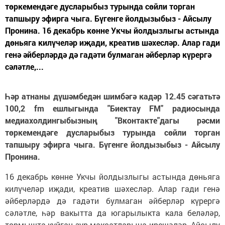
төркемендәге дусларыбыз турында сөйли торган
тапшыру эфирга чыга. Бүгенге йолдызыбыз - Айсылу
Пронина. 16 декабрь көнне Укчы йолдызлыгы астында
дөньяга килүчеләр иҗади, креатив шәхесләр. Алар гади
генә әйберләрдә дә гадәти булмаган әйберләр күрергә
сәләтле,...
Һәр атнаны дүшәмбедән шимбәгә кадәр 12.45 сәгатьтә
100,2 fm ешлыгында "Биектау FM" радиосында
медиахолдингыбызның "Вконтакте"дагы рәсми
төркемендәге дусларыбыз турында сөйли торган
тапшыру эфирга чыга. Бүгенге йолдызыбыз - Айсылу
Пронина.
16 декабрь көнне Укчы йолдызлыгы астында дөньяга
килүчеләр иҗади, креатив шәхесләр. Алар гади генә
әйберләрдә дә гадәти булмаган әйберләр күрергә
сәләтле, һәр вакытта да югарылыкта кала беләләр,
тормышта куйган зур максатларына ирешәләр. Айсылу