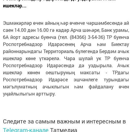
ишекләр...
Эшмәкәрләр өчен айның һәр өченче чәршәмбесендә ай
саен 14.00 дән 16.00 гә кадәр Арча шәһәре, Банк урамы,
6А йорт адресы буенча (тел. (84366) 3-54-36) ТР буенча
Роспотребнадзор Идарәсенең Арча һәм Биектау
районнарындагы Территориаль бүлегендә Бердәм ачык
ишекләр көне үткәрелә. Чара шулай ук ТР буенча
Роспотребнадзор Идарәсендә дә уздырыла. Ачык
ишекләр көнен оештыруның максаты - ТРдагы
Роспотребнадзор Идарәсе эшчәнлеге турындагы
мәгълүматның ачыклыгын һәм файдалану өчен
уңайлылыгын арттыру.
Следите за самым важным и интересным в
Telegram-канале
Татмедиа