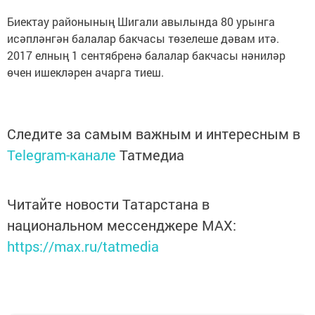
Биектау районының Шигали авылында 80 урынга
исәпләнгән балалар бакчасы төзелеше дәвам итә.
2017 елның 1 сентябренә балалар бакчасы нәниләр
өчен ишекләрен ачарга тиеш.
Следите за самым важным и интересным в
Telegram-канале
Татмедиа
Читайте новости Татарстана в
национальном мессенджере MАХ:
https://max.ru/tatmedia