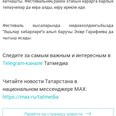
катнашты. Фестивальнең район этабын карарга барлык
теләүчеләр дә керә алды, керү ирекле иде.
Фестиваль кысаларында медиахолдингыбызда
"Яшьләр хәбәрләре"н алып баручы Энҗе Гарәфиева да
чыгыш ясады.
Следите за самым важным и интересным в
Telegram-канале
Татмедиа
Читайте новости Татарстана в
национальном мессенджере MАХ:
https://max.ru/tatmedia
Перейти на страницу новости