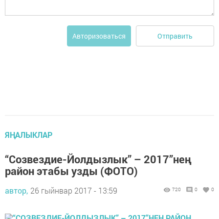
Отправить
Авторизоваться
ЯҢАЛЫКЛАР
“Созвездие-Йолдызлык” – 2017”нең
район этабы узды (ФОТО)
автор,
26 гыйнвар 2017 - 13:59
720
0
0