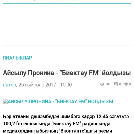
ЯҢАЛЫКЛАР
Айсылу Пронина - "Биектау FM" йолдызы
автор,
26 гыйнвар 2017 - 10:00
703
0
0
Һәр атнаны дүшәмбедән шимбәгә кадәр 12.45 сәгатьтә
100,2 fm ешлыгында "Биектау FM" радиосында
медиахолдингыбызның "Вконтакте"дагы рәсми