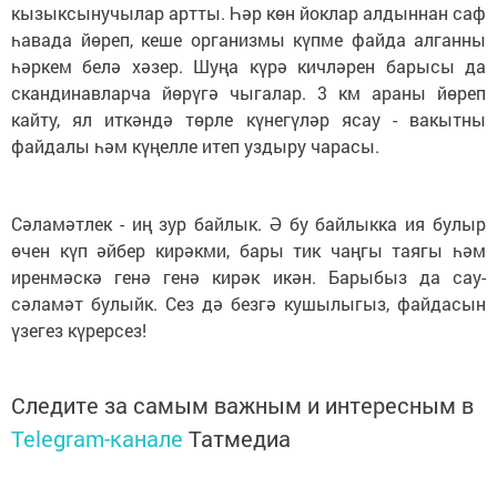
кызыксынучылар артты. Һәр көн йоклар алдыннан саф
һавада йөреп, кеше организмы күпме файда алганны
һәркем белә хәзер. Шуңа күрә кичләрен барысы да
скандинавларча йөрүгә чыгалар. 3 км араны йөреп
кайту, ял иткәндә төрле күнегүләр ясау - вакытны
файдалы һәм күңелле итеп уздыру чарасы.
Сәламәтлек - иң зур байлык. Ә бу байлыкка ия булыр
өчен күп әйбер кирәкми, бары тик чаңгы таягы һәм
иренмәскә генә генә кирәк икән. Барыбыз да сау-
сәламәт булыйк. Сез дә безгә кушылыгыз, файдасын
үзегез күрерсез!
Следите за самым важным и интересным в
Telegram-канале
Татмедиа