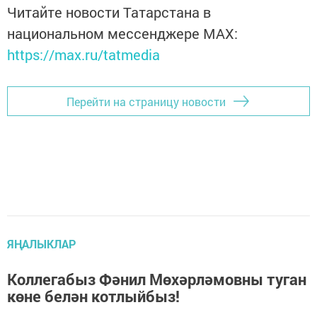
Читайте новости Татарстана в
национальном мессенджере MАХ:
https://max.ru/tatmedia
Перейти на страницу новости
ЯҢАЛЫКЛАР
Коллегабыз Фәнил Мөхәрләмовны туган
көне белән котлыйбыз!