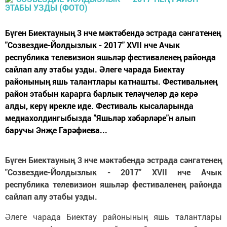
Бүген Биектауның 3 нче мәктәбендә эстрада сәнгатенең
"Созвездие-Йолдызлык - 2017" XVII нче Ачык
республика телевизион яшьләр фестиваленең районда
сайлап алу этабы узды. Әлеге чарада Биектау
районының яшь талантлары катнашты. Фестивальнең
район этабын карарга барлык теләүчеләр дә керә
алды, керү ирекле иде. Фестиваль кысаларында
медиахолдингыбызда "Яшьләр хәбәрләре"н алып
баручы Энҗе Гарәфиева...
Бүген Биектауның 3 нче мәктәбендә эстрада сәнгатенең
"Созвездие-Йолдызлык - 2017" XVII нче Ачык
республика телевизион яшьләр фестиваленең районда
сайлап алу этабы узды.
Әлеге чарада Биектау районының яшь талантлары