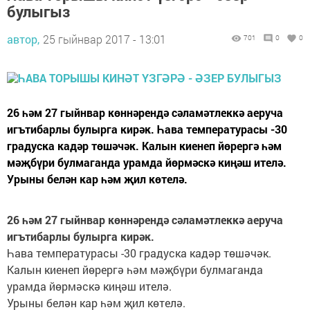
булыгыз
автор,
25 гыйнвар 2017 - 13:01
701
0
0
26 һәм 27 гыйнвар көннәрендә сәламәтлеккә аеруча
игътибарлы булырга кирәк. Һава температурасы -30
градуска кадәр төшәчәк. Калын киенеп йөрергә һәм
мәҗбүри булмаганда урамда йөрмәскә киңәш ителә.
Урыны белән кар һәм җил көтелә.
26 һәм 27 гыйнвар көннәрендә сәламәтлеккә аеруча
игътибарлы булырга кирәк.
Һава температурасы -30 градуска кадәр төшәчәк.
Калын киенеп йөрергә һәм мәҗбүри булмаганда
урамда йөрмәскә киңәш ителә.
Урыны белән кар һәм җил көтелә.