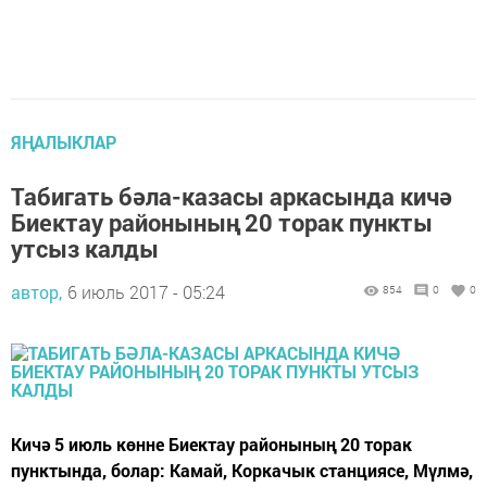
ЯҢАЛЫКЛАР
Табигать бәла-казасы аркасында кичә
Биектау районының 20 торак пункты
утсыз калды
автор,
6 июль 2017 - 05:24
854
0
0
Кичә 5 июль көнне Биектау районының 20 торак
пунктында, болар: Камай, Коркачык станциясе, Мүлмә,