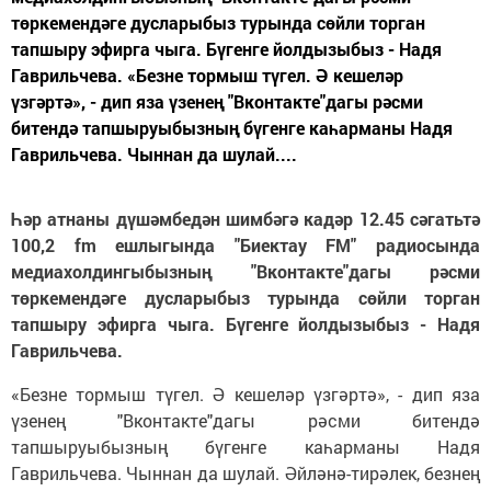
төркемендәге дусларыбыз турында сөйли торган
тапшыру эфирга чыга. Бүгенге йолдызыбыз - Надя
Гаврильчева. «Безне тормыш түгел. Ә кешеләр
үзгәртә», - дип яза үзенең "Вконтакте"дагы рәсми
битендә тапшыруыбызның бүгенге каһарманы Надя
Гаврильчева. Чыннан да шулай....
Һәр атнаны дүшәмбедән шимбәгә кадәр 12.45 сәгатьтә
100,2 fm ешлыгында "Биектау FM" радиосында
медиахолдингыбызның "Вконтакте"дагы рәсми
төркемендәге дусларыбыз турында сөйли торган
тапшыру эфирга чыга. Бүгенге йолдызыбыз - Надя
Гаврильчева.
«Безне тормыш түгел. Ә кешеләр үзгәртә», - дип яза
үзенең "Вконтакте"дагы рәсми битендә
тапшыруыбызның бүгенге каһарманы Надя
Гаврильчева. Чыннан да шулай. Әйләнә-тирәлек, безнең