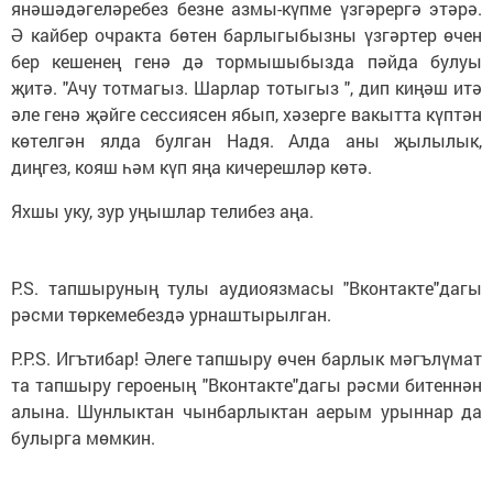
янәшәдәгеләребез безне азмы-күпме үзгәрергә этәрә.
Ә кайбер очракта бөтен барлыгыбызны үзгәртер өчен
бер кешенең генә дә тормышыбызда пәйда булуы
җитә. "Ачу тотмагыз. Шарлар тотыгыз ", дип киңәш итә
әле генә җәйге сессиясен ябып, хәзерге вакытта күптән
көтелгән ялда булган Надя. Алда аны җылылык,
диңгез, кояш һәм күп яңа кичерешләр көтә.
Яхшы уку, зур уңышлар телибез аңа.
P.S. тапшыруның тулы аудиоязмасы "Вконтакте"дагы
рәсми төркемебездә урнаштырылган.
P.P.S. Игътибар! Әлеге тапшыру өчен барлык мәгълүмат
та тапшыру героеның "Вконтакте"дагы рәсми битеннән
алына. Шунлыктан чынбарлыктан аерым урыннар да
булырга мөмкин.