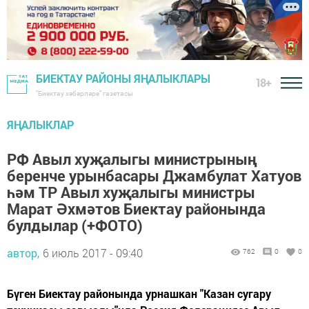
БИЕКТАУ РАЙОНЫ ЯҢАЛЫКЛАРЫ
18+
"Биектау хәбәрләре" газетасы
ЯҢАЛЫКЛАР
РФ Авыл хуҗалыгы министрының
беренче урынбасары Джамбулат Хатуов
һәм ТР Авыл хуҗалыгы министры
Марат Әхмәтов Биектау районында
булдылар (+ФОТО)
автор,
6 июль 2017 - 09:40
762
0
0
Бүген Биектау районында урнашкан "Казан сугару