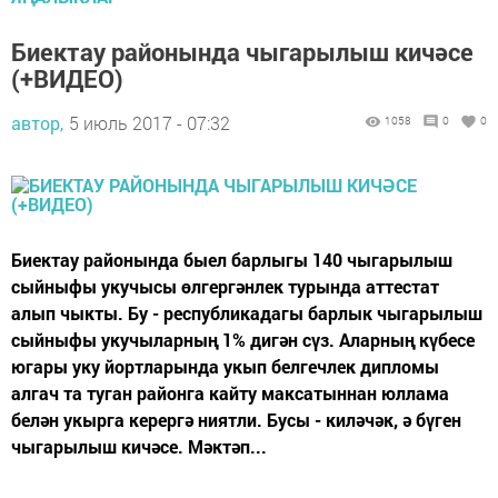
Биектау районында чыгарылыш кичәсе
(+ВИДЕО)
автор,
5 июль 2017 - 07:32
1058
0
0
Биектау районында быел барлыгы 140 чыгарылыш
сыйныфы укучысы өлгергәнлек турында аттестат
алып чыкты. Бу - республикадагы барлык чыгарылыш
сыйныфы укучыларның 1% дигән сүз. Аларның күбесе
югары уку йортларында укып белгечлек дипломы
алгач та туган районга кайту максатыннан юллама
белән укырга керергә ниятли. Бусы - киләчәк, ә бүген
чыгарылыш кичәсе. Мәктәп...