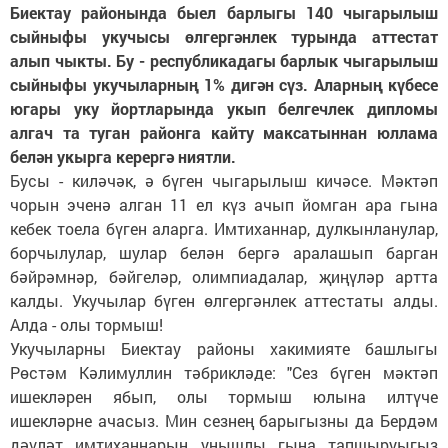
Биектау районында быел барлыгы 140 чыгарылыш
сыйныфы укучысы өлгергәнлек турында аттестат
алып чыкты. Бу - республикадагы барлык чыгарылыш
сыйныфы укучыларның 1% дигән сүз. Аларның күбесе
югары уку йортларында укып белгечлек дипломы
алгач та туган районга кайту максатыннан юллама
белән укырга керергә ниятли.
Бусы - киләчәк, ә бүген чыгарылыш кичәсе. Мәктәп
чорын эченә алган 11 ел күз ачып йомган ара гына
кебек тоела бүген аларга. Имтиханнар, дулкынланулар,
борчылулар, шулар белән бергә аралашып барган
бәйрәмнәр, бәйгеләр, олимпиадалар, җиңүләр артта
калды. Укучылар бүген өлгергәнлек аттестаты алды.
Алда - олы тормыш!
Укучыларны Биектау районы хакимияте башлыгы
Рөстәм Кәлимуллин тәбрикләде: "Сез бүген мәктәп
ишекләрен ябып, олы тормыш юлына илтүче
ишекләрне ачасыз. Мин сезнең барыгызны да Бердәм
дәүләт имтиханнарын уңышлы гына тапшыруыгыз