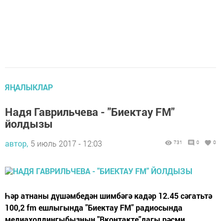
ЯҢАЛЫКЛАР
Надя Гаврильчева - "Биектау FM"
йолдызы
автор,
5 июль 2017 - 12:03
731
0
0
Һәр атнаны дүшәмбедән шимбәгә кадәр 12.45 сәгатьтә
100,2 fm ешлыгында "Биектау FM" радиосында
медиахолдингыбызның "Вконтакте"дагы рәсми