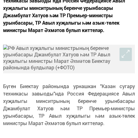
техникасы завыоды"нда Россия Федерациясе Авыл
хуҗалыгы минситрының беренче урынбасары
Джамбулат Хатуов һәм ТР Премьер-министры
урынбасары, ТР Авыл хуҗалыгы һәм азык-төлек
министры Марат Әхмәтов булып киттеләр.
Бүген Биектау районында урнашкан "Казан сугару
техникасы завыоды"нда Россия Федерациясе Авыл
хуҗалыгы минситрының беренче урынбасары
Джамбулат Хатуов һәм ТР Премьер-министры
урынбасары, ТР Авыл хуҗалыгы һәм азык-төлек
министры Марат Әхмәтов булып киттеләр.