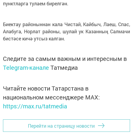
пунктларга тулаем бирелгән.
Биектау районыннан кала Чистай, Кайбыч, Лаеш, Спас,
Алабуга, Норлат районы, шулай ук Казанның Салмачи
бистәсе кичә утсыз калган.
Следите за самым важным и интересным в
Telegram-канале
Татмедиа
Читайте новости Татарстана в
национальном мессенджере MАХ:
https://max.ru/tatmedia
Перейти на страницу новости