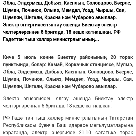
Әбла, Әлдермеш, Дөбьяз, Каенлык, Соловцово, Бәерле,
Шуман, Починок, Олыяз, Мәмдәл, Усад, Чыршы, Сая,
Шумлян, Шигали, Красна һәм Чубарово авыллар.
Электр эгнергиясен ялгау эшенда Биектау электр
челтәрләреннән 6 бригада, 18 кеше катнашкан. РФ
Гадәттән тыш хәлләр министрлыгының...
Кичә 5 июль көнне Биектау районының 20 торак
пунктында, болар: Камай, Коркачык станциясе, Мүлмә,
Әбла, Әлдермеш, Дөбьяз, Каенлык, Соловцово, Бәерле,
Шуман, Починок, Олыяз, Мәмдәл, Усад, Чыршы, Сая,
Шумлян, Шигали, Красна һәм Чубарово авыллар.
Электр эгнергиясен ялгау эшенда Биектау электр
челтәрләреннән 6 бригада, 18 кеше катнашкан.
РФ Гадәттән тыш хәлләр министрлыгының Татарстан
Республикасы буенча Баш идарәсе мәгълүматларына
караганда, электр энергиясе 21:10 сәгатькә торак