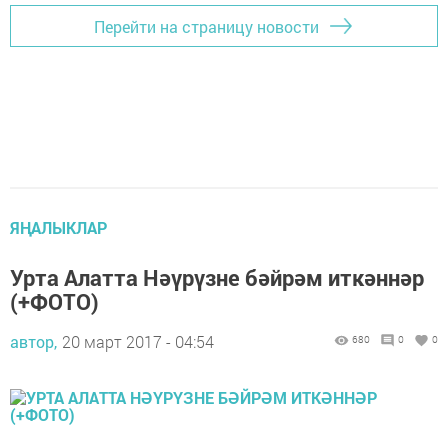
Перейти на страницу новости
ЯҢАЛЫКЛАР
Урта Алатта Нәүрүзне бәйрәм иткәннәр
(+ФОТО)
автор,
20 март 2017 - 04:54
680
0
0