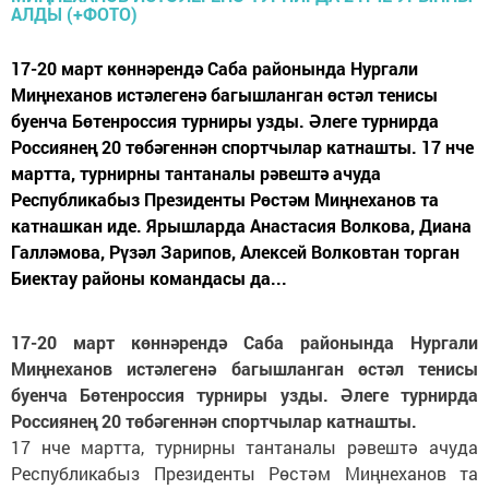
17-20 март көннәрендә Саба районында Нургали
Миңнеханов истәлегенә багышланган өстәл тенисы
буенча Бөтенроссия турниры узды. Әлеге турнирда
Россиянең 20 төбәгеннән спортчылар катнашты. 17 нче
мартта, турнирны тантаналы рәвештә ачуда
Республикабыз Президенты Рөстәм Миңнеханов та
катнашкан иде. Ярышларда Анастасия Волкова, Диана
Галләмова, Рүзәл Зарипов, Алексей Волковтан торган
Биектау районы командасы да...
17-20 март көннәрендә Саба районында Нургали
Миңнеханов истәлегенә багышланган өстәл тенисы
буенча Бөтенроссия турниры узды. Әлеге турнирда
Россиянең 20 төбәгеннән спортчылар катнашты.
17 нче мартта, турнирны тантаналы рәвештә ачуда
Республикабыз Президенты Рөстәм Миңнеханов та