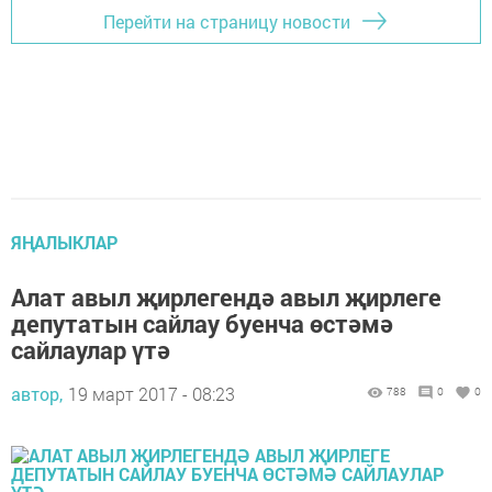
Перейти на страницу новости
ЯҢАЛЫКЛАР
Алат авыл җирлегендә авыл җирлеге
депутатын сайлау буенча өстәмә
сайлаулар үтә
автор,
19 март 2017 - 08:23
788
0
0