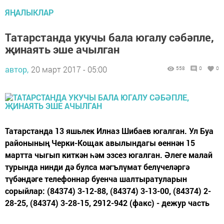
ЯҢАЛЫКЛАР
Татарстанда укучы бала югалу сәбәпле,
җинаять эше ачылган
автор,
20 март 2017 - 05:00
558
0
0
Татарстанда 13 яшьлек Илназ Шибаев югалган. Ул Буа
районының Черки-Кощак авылындагы өеннән 15
мартта чыгып киткән һәм эзсез югалган. Әлеге малай
турында нинди дә булса мәгълүмат белүчеләргә
түбәндәге телефоннар буенча шалтыратуларын
сорыйлар: (84374) 3-12-88, (84374) 3-13-00, (84374) 2-
28-25, (84374) 3-28-15, 2912-942 (факс) - дежур часть