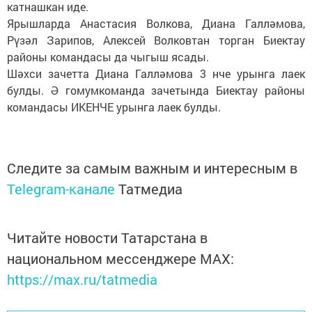
катнашкан иде.
Ярышларда Анастасия Волкова, Диана Галләмова,
Рүзәл Зарипов, Алексей Волковтан торган Биектау
районы командасы да чыгыш ясады.
Шәхси зачетта Диана Галләмова 3 нче урынга лаек
булды. Ә гомумкоманда зачетында Биектау районы
командасы ИКЕНЧЕ урынга лаек булды.
Следите за самым важным и интересным в
Telegram-канале
Татмедиа
Читайте новости Татарстана в
национальном мессенджере MАХ:
https://max.ru/tatmedia