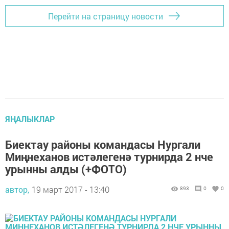
Перейти на страницу новости
ЯҢАЛЫКЛАР
Биектау районы командасы Нургали
Миңнеханов истәлегенә турнирда 2 нче
урынны алды (+ФОТО)
автор,
19 март 2017 - 13:40
893
0
0