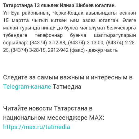
Татарстанда 13 яшьлек Илназ Шибаев югалган.
Ул Буа районының Черки-Кощак авылындагы өеннән
15 мартта чыгып киткән һәм эзсез югалган. Әлеге
малай турында нинди дә булса мәгълүмат белүчеләргә
түбәндәге телефоннар буенча шалтыратуларын
сорыйлар: (84374) 3-12-88, (84374) 3-13-00, (84374) 2-28-
25, (84374) 3-28-15, 2912-942 (факс) - дежур часть
Следите за самым важным и интересным в
Telegram-канале
Татмедиа
Читайте новости Татарстана в
национальном мессенджере MАХ:
https://max.ru/tatmedia