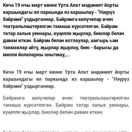
Кичә 19 нчы март көнне Урта Алат мәдәният йорты
каршындагы ял паркында яз каршылау - "Нәүрүз
бәйрәме" уздырганнар. Бәйрәмгә килүчеләр өчен
театральләштерелгән тамаша күрсәтелгән. Бәйрәм
татар халык уеннары, күңелле җырлар, биюләр белән
дәвам иткән. Бәйрәм белән котлаулар, шигырь һәм
такмаклар әйтү, җырлар җырлау, бию - барысы да
милли йолаларны онытмау,...
Кичә 19 нчы март көнне Урта Алат мәдәният йорты
каршындагы ял паркында яз каршылау - "Нәүрүз
бәйрәме" уздырганнар.
Бәйрәмгә килүчеләр өчен театральләштерелгән
тамаша күрсәтелгән. Бәйрәм татар халык уеннары,
күңелле җырлар, биюләр белән дәвам иткән.