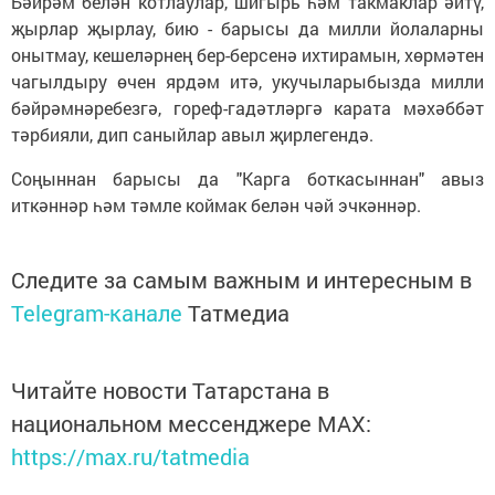
Бәйрәм белән котлаулар, шигырь һәм такмаклар әйтү,
җырлар җырлау, бию - барысы да милли йолаларны
онытмау, кешеләрнең бер-берсенә ихтирамын, хөрмәтен
чагылдыру өчен ярдәм итә, укучыларыбызда милли
бәйрәмнәребезгә, гореф-гадәтләргә карата мәхәббәт
тәрбияли, дип саныйлар авыл җирлегендә.
Соңыннан барысы да "Карга боткасыннан" авыз
иткәннәр һәм тәмле коймак белән чәй эчкәннәр.
Следите за самым важным и интересным в
Telegram-канале
Татмедиа
Читайте новости Татарстана в
национальном мессенджере MАХ:
https://max.ru/tatmedia