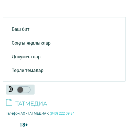
Баш бит
Соңгы яңалыклар
Документлар
Төрле темалар
Телефон АО «ТАТМЕДИА»:
(843) 222 09 84
18+