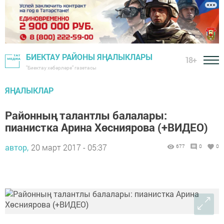
БИЕКТАУ РАЙОНЫ ЯҢАЛЫКЛАРЫ
18+
"Биектау хәбәрләре" газетасы
ЯҢАЛЫКЛАР
Районның талантлы балалары:
пианистка Арина Хөсниярова (+ВИДЕО)
автор,
20 март 2017 - 05:37
677
0
0