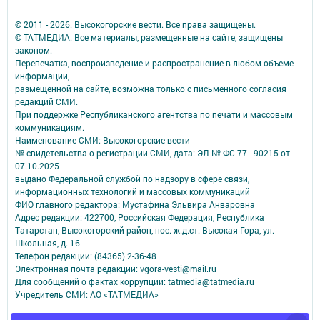
© 2011 - 2026. Высокогорские вести. Все права защищены.
© ТАТМЕДИА. Все материалы, размещенные на сайте, защищены
законом.
Перепечатка, воспроизведение и распространение в любом объеме
информации,
размещенной на сайте, возможна только с письменного согласия
редакций СМИ.
При поддержке Республиканского агентства по печати и массовым
коммуникациям.
Наименование СМИ: Высокогорские вести
№ свидетельства о регистрации СМИ, дата: ЭЛ № ФС 77 - 90215 от
07.10.2025
выдано Федеральной службой по надзору в сфере связи,
информационных технологий и массовых коммуникаций
ФИО главного редактора: Мустафина Эльвира Анваровна
Адрес редакции: 422700, Российская Федерация, Республика
Татарстан, Высокогорский район, пос. ж.д.ст. Высокая Гора, ул.
Школьная, д. 16
Телефон редакции: (84365) 2-36-48
Электронная почта редакции: vgora-vesti@mail.ru
Для сообщений о фактах коррупции: tatmedia@tatmedia.ru
Учредитель СМИ: АО «ТАТМЕДИА»
Антикоррупционная политика