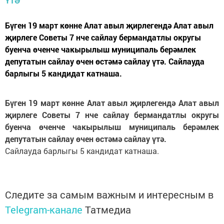
Бүген 19 март көнне Алат авыл җирлегендә Алат авыл
җирлеге Советы 7 нче сайлау бермандатлы округы
буенча өченче чакырылыш муниципаль берәмлек
депутатын сайлау өчен өстәмә сайлау үтә. Сайлауда
барлыгы 5 кандидат катнаша.
Бүген 19 март көнне Алат авыл җирлегендә Алат авыл
җирлеге Советы 7 нче сайлау бермандатлы округы
буенча өченче чакырылыш муниципаль берәмлек
депутатын сайлау өчен өстәмә сайлау үтә.
Сайлауда барлыгы 5 кандидат катнаша.
Следите за самым важным и интересным в
Telegram-канале
Татмедиа