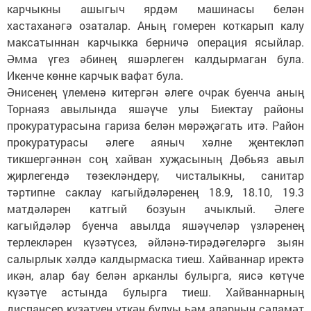
карчыкны ашыгыч ярдәм машинасы белән
хастаханәгә озаталар. Аның гомерен коткарып калу
максатыннан карчыкка берничә операция ясыйлар.
Әмма үгез әбинең яшәрлеген калдырмаган була.
Икенче көнне карчык вафат була.
Әнисенең үлеменә китергән әлеге очрак буенча аның
Торнаяз авылында яшәүче улы Биектау районы
прокуратурасына гариза белән мөрәҗәгать итә. Район
прокуратурасы әлеге аяныч хәлне җентекләп
тикшергәннән соң хайван хуҗасының Дөбьяз авыл
җирлегендә төзекләндерү, чисталыкны, санитар
тәртипне саклау кагыйдәләренең 18.9, 18.10, 19.3
матдәләрен катгый бозуын ачыклый. Әлеге
кагыйдәләр буенча авылда яшәүчеләр үзләренең
терлекләрен күзәтүсез, әйләнә-тирәдәгеләргә зыян
салырлык хәлдә калдырмаска тиеш. Хайваннар иректә
икән, алар бау белән арканлы булырга, яисә көтүче
күзәтүе астында булырга тиеш. Хайваннарның
диспансер күзәтүен үткән булуы һәм аларның сәламәт