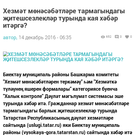
Хезмәт мөнәсәбәтләре тармагындагы
җитешсезлекләр турында кая хәбәр
итәргә?
автор,
14 декабрь 2016 - 06:35
652
0
0
Биектау муниципаль районы Башкарма комитеты
"Хезмәт мөнәсәбәтләрен теркәмәү" һәм "Хезмәткә
түләүнең яшерен формалары" категориясе буенча
"Халык контроле" Дәүләт мәгълүмат системасы эше
турында хәбәр итә. Гражданнар хезмәт мөнәсәбәтләре
тармагындагы барлык җитешсезлекләр турында
Татарстан Республикасының дәүләт хезмәтләре
сайтында (uslugi.tatar.ru) яки Биектау муниципаль
районы (vysokaya-gora.tatarstan.ru) сайтында хәбәр итә