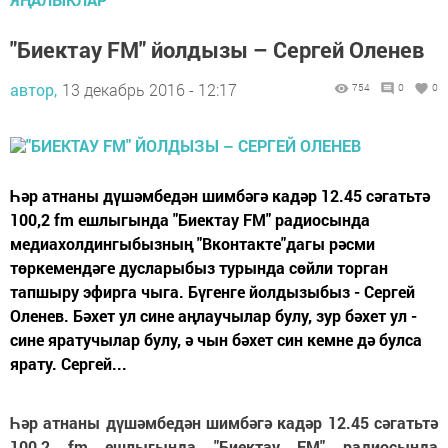
"Биектау FM" йолдызы – Сергей Оленев
автор,
13 декабрь 2016 - 12:17
754
0
0
Һәр атнаны дүшәмбедән шимбәгә кадәр 12.45 сәгатьтә
100,2 fm ешлыгында "Биектау FM" радиосында
медиахолдингыбызның "Вконтакте"дагы рәсми
төркемендәге дусларыбыз турында сөйли торган
тапшыру эфирга чыга. Бүгенге йолдызыбыз - Сергей
Оленев. Бәхет ул сине аңлаучылар булу, зур бәхет ул -
сине яратучылар булу, ә чын бәхет син кемне дә булса
ярату. Сергей...
Һәр атнаны дүшәмбедән шимбәгә кадәр 12.45 сәгатьтә
100,2 fm ешлыгында "Биектау FM" радиосында