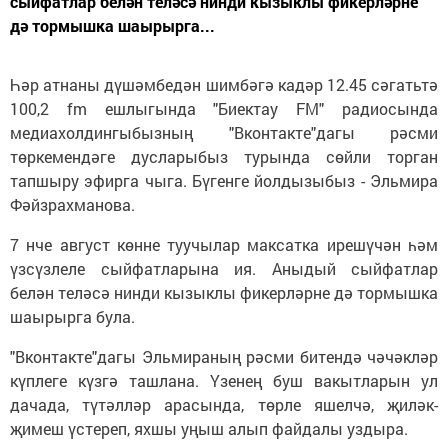
сыйфатлар белән теләсә нинди кызыклы фикерләрне
дә тормышка шаырырга...
Һәр атнаны дүшәмбедән шимбәгә кадәр 12.45 сәгатьтә
100,2 fm ешлыгында "Биектау FM" радиосында
медиахолдингыбызның "Вконтакте"дагы рәсми
төркемендәге дусларыбыз турында сөйли торган
тапшыру эфирга чыга. Бүгенге йолдызыбыз - Эльмира
Фәйзрахманова.
7 нче август көнне туучылар максатка ирешүчән һәм
үзсүзлеле сыйфатларына ия. Аныдый сыйфатлар
белән теләсә нинди кызыклы фикерләрне дә тормышка
шаырырга була.
"Вконтакте"дагы Эльмираның рәсми битендә чәчәкләр
күплеге күзгә ташлана. Үзенең буш вакытларын ул
дачада, түтәлләр арасында, төрле яшелчә, җиләк-
җимеш үстереп, яхшы уңыш алып файдалы уздыра.