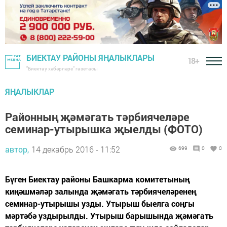
БИЕКТАУ РАЙОНЫ ЯҢАЛЫКЛАРЫ
18+
"Биектау хәбәрләре" газетасы
ЯҢАЛЫКЛАР
Районның җәмәгать тәрбиячеләре
семинар-утырышка җыелды (ФОТО)
автор,
14 декабрь 2016 - 11:52
699
0
0
Бүген Биектау районы Башкарма комитетының
киңәшмәләр залында җәмәгать тәрбиячеләренең
семинар-утырышы узды. Утырыш быелга соңгы
мәртәбә уздырылды. Утырыш барышында җәмәгать