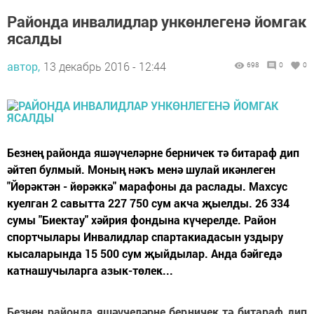
Районда инвалидлар ункөнлегенә йомгак
ясалды
автор,
13 декабрь 2016 - 12:44
698
0
0
Безнең районда яшәүчеләрне берничек тә битараф дип
әйтеп булмый. Моның нәкъ менә шулай икәнлеген
"Йөрәктән - йөрәккә" марафоны да раслады. Махсус
куелган 2 савытта 227 750 сум акча җыелды. 26 334
сумы "Биектау" хәйрия фондына күчерелде. Район
спортчылары Инвалидлар спартакиадасын уздыру
кысаларында 15 500 сум җыйдылар. Анда бәйгедә
катнашучыларга азык-төлек...
Безнең районда яшәүчеләрне берничек тә битараф дип