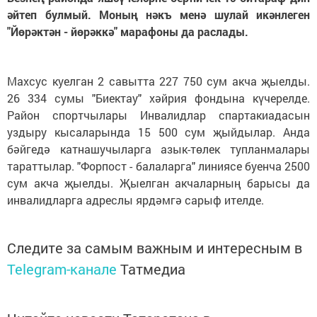
әйтеп булмый. Моның нәкъ менә шулай икәнлеген
"Йөрәктән - йөрәккә" марафоны да раслады.
Махсус куелган 2 савытта 227 750 сум акча җыелды.
26 334 сумы "Биектау" хәйрия фондына күчерелде.
Район спортчылары Инвалидлар спартакиадасын
уздыру кысаларында 15 500 сум җыйдылар. Анда
бәйгедә катнашучыларга азык-төлек тупланмалары
тараттылар. "Форпост - балаларга" линиясе буенча 2500
сум акча җыелды. Җыелган акчаларның барысы да
инвалидларга адреслы ярдәмгә сарыф ителде.
Следите за самым важным и интересным в
Telegram-канале
Татмедиа