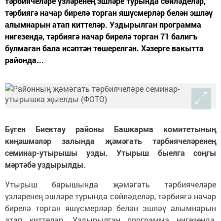
тәрбиячеләре үзләренең эшләре турында сөйләделәр,
тәрбиягә начар бирелә торган яшүсмерләр белән эшләү
алымнарын атап киттеләр. Уздырылган программа
нигезендә, тәрбиягә начар бирелә торган 71 балигъ
булмаган бала исәптән төшерелгән. Хәзерге вакытта
районда...
Бүген Биектау районы Башкарма комитетының
киңәшмәләр залында җәмәгать тәрбиячеләренең
семинар-утырышы узды. Утырыш быелга соңгы
мәртәбә уздырылды.
Утырыш барышында җәмәгать тәрбиячеләре
үзләренең эшләре турында сөйләделәр, тәрбиягә начар
бирелә торган яшүсмерләр белән эшләү алымнарын
атап киттеләр. Уздырылган программа нигезендә,