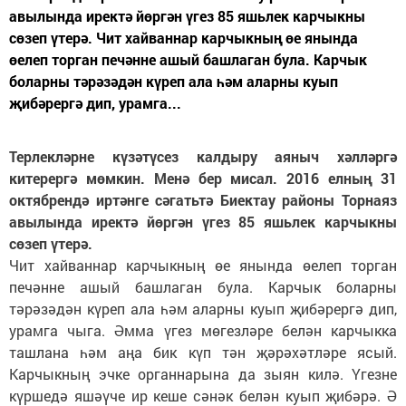
авылында иректә йөргән үгез 85 яшьлек карчыкны
сөзеп үтерә. Чит хайваннар карчыкның өе янында
өелеп торган печәнне ашый башлаган була. Карчык
боларны тәрәзәдән күреп ала һәм аларны куып
җибәрергә дип, урамга...
Терлекләрне күзәтүсез калдыру аяныч хәлләргә
китерергә мөмкин. Менә бер мисал. 2016 елның 31
октябрендә иртәнге сәгатьтә Биектау районы Торнаяз
авылында иректә йөргән үгез 85 яшьлек карчыкны
сөзеп үтерә.
Чит хайваннар карчыкның өе янында өелеп торган
печәнне ашый башлаган була. Карчык боларны
тәрәзәдән күреп ала һәм аларны куып җибәрергә дип,
урамга чыга. Әмма үгез мөгезләре белән карчыкка
ташлана һәм аңа бик күп тән җәрәхәтләре ясый.
Карчыкның эчке органнарына да зыян килә. Үгезне
күршедә яшәүче ир кеше сәнәк белән куып җибәрә. Ә