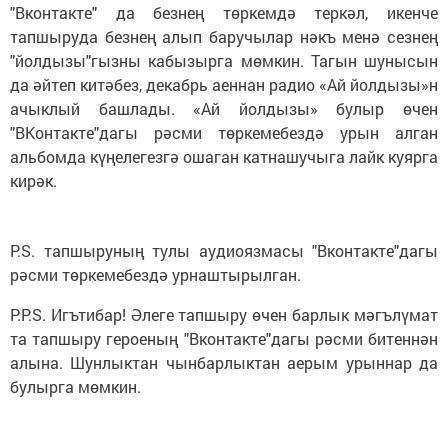
"Вконтакте" да безнең төркемдә теркәл, икенче
тапшыруда безнең алып баручылар нәкъ менә сезнең
"йолдызы"гызны кабызырга мөмкин. Тагын шунысын
да әйтеп китәбез, декабрь аеннан радио «Ай йолдызы»н
ачыклый башлады. «Ай йолдызы» булыр өчен
"ВКонтакте"дагы рәсми төркемебездә урын алган
альбомда күңелегезгә ошаган катнашучыга лайк куярга
кирәк.
P.S. тапшыруның тулы аудиоязмасы "Вконтакте"дагы
рәсми төркемебездә урнаштырылган.
P.P.S. Игътибар! Әлеге тапшыру өчен барлык мәгълүмат
та тапшыру героеның "Вконтакте"дагы рәсми битеннән
алына. Шунлыктан чынбарлыктан аерым урыннар да
булырга мөмкин.