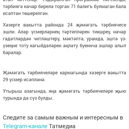
тәрбиягә начар бирелә торган 71 балигъ булмаган бала
исәптән төшерелгән.
Хәзерге вакытта районда 24 җәмәгать тәрбиячесе
эшли. Алар үсмерләрнең тәртипләрен тикшреү, начар
гадәтләрдән читләштерү, мәктәптә, урамда, эштә үз-
үзеңне тоту кагыйдәләрен аңлату буеннча эшләр алып
баралар.
Җәмәгать тәрбиячеләре кармагында хәзерге вакытта
29 үсмер исәпләнә.
Утырыш азагында, яңа җәмәгать тәрбиячеләре җыю
турында да сүз булды.
Следите за самым важным и интересным в
Telegram-канале
Татмедиа