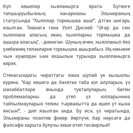
Күп кешеләр хыяланырга ярата. Бүгенге
тапшыруыбызның каһарманы Эльмираның
статусында "Хыяллар тормышка аша!", дтгән шигарь
язылган. Тикмәгә генә Уолт Дисней: "Әгәр дә син
хыяллана аласың икән, хыялларны тормышка да
ашыра аласың", - димәгән. Шуның өчен, хыялланып без
үзебезнең теләкләрне тормышка ашырабыз. Иң мөһиме
чын күңелдән һәм яхшылык турында хыялланырга
кирәк.
Стенасындагы чираттагы язма шулай ук кызыклы
күренә. "бар кешегә дә бәхеткә таба юл алуларын, үз
мәхәббәтләре янында тукталуларын, бөтен
проблемаларны да үтеп үз юлларыннна
тайпылмауларын телим. Һәрвакытта да яшел ут кына
янсын!", - дип язылган анда. Бу исә, үз чиратында,
Эльмираны позитив фикер йөртүче, бар нәрсәгә дә
фәлсәфи каршта булучы кеше итеп тасвирлый!