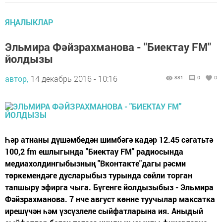
ЯҢАЛЫКЛАР
Эльмира Фәйзрахманова - "Биектау FM"
йолдызы
автор,
14 декабрь 2016 - 10:16
881
0
0
Һәр атнаны дүшәмбедән шимбәгә кадәр 12.45 сәгатьтә
100,2 fm ешлыгында "Биектау FM" радиосында
медиахолдингыбызның "Вконтакте"дагы рәсми
төркемендәге дусларыбыз турында сөйли торган
тапшыру эфирга чыга. Бүгенге йолдызыбыз - Эльмира
Фәйзрахманова. 7 нче август көнне туучылар максатка
ирешүчән һәм үзсүзлеле сыйфатларына ия. Аныдый