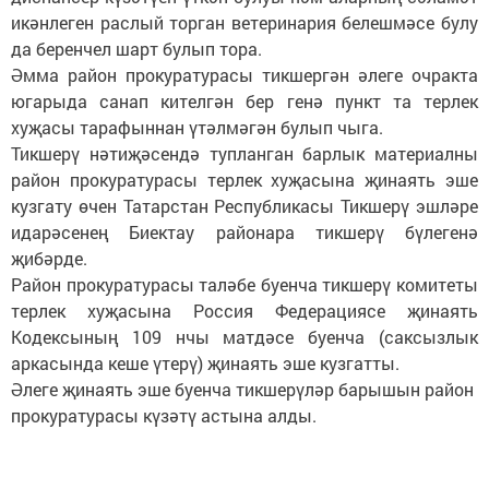
икәнлеген раслый торган ветеринария белешмәсе булу
да беренчел шарт булып тора.
Әмма район прокуратурасы тикшергән әлеге очракта
югарыда санап кителгән бер генә пункт та терлек
хуҗасы тарафыннан үтәлмәгән булып чыга.
Тикшерү нәтиҗәсендә тупланган барлык материалны
район прокуратурасы терлек хуҗасына җинаять эше
кузгату өчен Татарстан Республикасы Тикшерү эшләре
идарәсенең Биектау районара тикшерү бүлегенә
җибәрде.
Район прокуратурасы таләбе буенча тикшерү комитеты
терлек хуҗасына Россия Федерациясе җинаять
Кодексының 109 нчы матдәсе буенча (саксызлык
аркасында кеше үтерү) җинаять эше кузгатты.
Әлеге җинаять эше буенча тикшерүләр барышын район
прокуратурасы күзәтү астына алды.