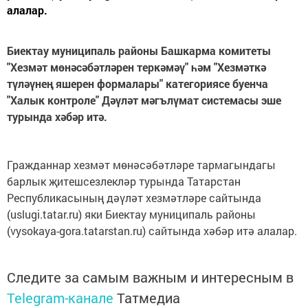
алалар.
Биектау муниципаль районы Башкарма комитеты
"Хезмәт мөнәсәбәтләрен теркәмәү" һәм "Хезмәткә
түләүнең яшерен формалары" категориясе буенча
"Халык контроле" Дәүләт мәгълүмат системасы эше
турында хәбәр итә.
Гражданнар хезмәт мөнәсәбәтләре тармагындагы
барлык җитешсезлекләр турында Татарстан
Республикасының дәүләт хезмәтләре сайтында
(uslugi.tatar.ru) яки Биектау муниципаль районы
(vysokaya-gora.tatarstan.ru) сайтында хәбәр итә алалар.
Следите за самым важным и интересным в
Telegram-канале
Татмедиа