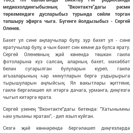
медиахолдингыбызның "Вконтакте"дагы рәсми
төркемендәге дусларыбыз турында сөйли торган
тапшыру эфирга чыга. Бүгенге йолдызыбыз - Сергей
Оленев.
Бәхет ул сине аңлаучылар булу, зур бәхет ул - сине
яратучылар булу, ә чын бәхет син кемне дә булса ярату.
Сергей Оленевның җәй көнендә төшкән гаилә
фотоларына күз салсаң, аларның бәхет, мәхәббәт
белән сугарылган булуларын күреп, гаилә
әгъзаларының һәр минутларын бергә уздырырыга
тырышуларын аңлыйсың. Ял вакытлары җиттеме,
гаилә бергәләшеп ял итәргә дачага, урманга, диңгезгә
чыгып китәргә ярата.
Сергей үзенең "Вконтакте"дагы битендә: "Хатынымны
һәм улымны яратам", - дип язып куйган.
Сезгә җәй көннәрендә бергәләшеп диңгезләрдә