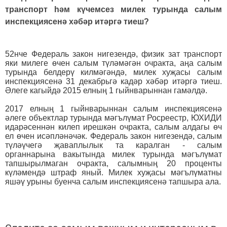
транспорт һәм күчемсез милек турында салым
инспекциясенә хәбәр итәргә тиеш?
52нче Федераль закон нигезендә, физик зат транспорт
яки милеге өчен салым түләмәгән очракта, аңа салым
турында белдерү килмәгәндә, милек хуҗасы салым
инспекциясенә 31 декабрьгә кадәр хәбәр итәргә тиеш.
Әлеге кагыйдә 2015 елның 1 гыйнварыннан гамәлдә.
2017 елның 1 гыйнварыннан салым инспекциясенә
әлеге объектлар турында мәгълүмат Росреестр, ЮХИДИ
идарәсеннән килеп ирешкән очракта, салым алдагы өч
ел өчен исәпләнәчәк. Федераль закон нигезендә, салым
түләүчегә җаваплылык та каралган - салым
органнарына вакытында милек турында мәгълүмат
тапшырылмаган очракта, салымның 20 проценты
күләмендә штраф яный. Милек хуҗасы мәгълүматны
яшәү урыны буенча салым инспекциясенә тапшыра ала.