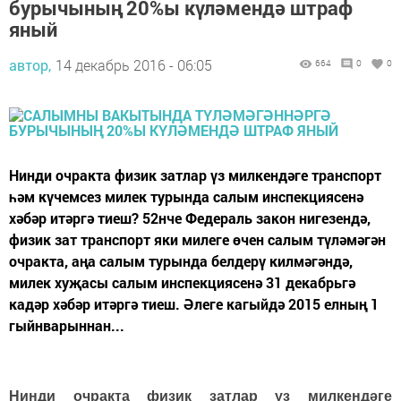
бурычының 20%ы күләмендә штраф
яный
автор,
14 декабрь 2016 - 06:05
664
0
0
Нинди очракта физик затлар үз милкендәге транспорт
һәм күчемсез милек турында салым инспекциясенә
хәбәр итәргә тиеш? 52нче Федераль закон нигезендә,
физик зат транспорт яки милеге өчен салым түләмәгән
очракта, аңа салым турында белдерү килмәгәндә,
милек хуҗасы салым инспекциясенә 31 декабрьгә
кадәр хәбәр итәргә тиеш. Әлеге кагыйдә 2015 елның 1
гыйнварыннан...
Нинди очракта физик затлар үз милкендәге