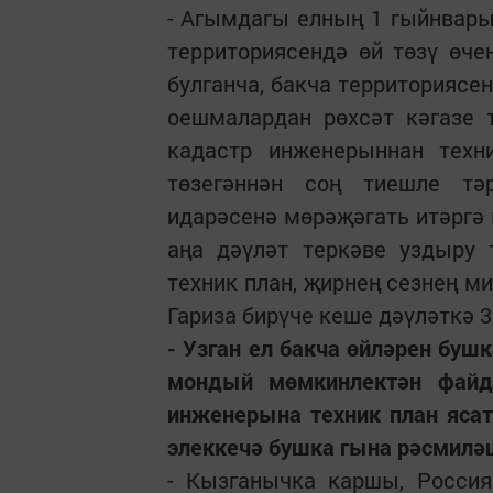
- Агымдагы елның 1 гыйнвары
территориясендә өй төзү өче
булганча, бакча территориясе
оешмалардан рөхсәт кәгазе 
кадастр инженерыннан техни
төзегәннән соң тиешле тә
идарәсенә мөрәҗәгать итәргә 
аңа дәүләт теркәве уздыру 
техник план, җирнең сезнең м
Гариза бирүче кеше дәүләткә 3
- Узган ел бакча өйләрен буш
мондый мөмкинлектән файд
инженерына техник план ясату
элеккечә бушка гына рәсмил
- Кызганычка каршы, Россия