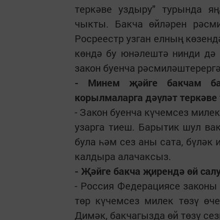
теркәве уздыру" турында яң
чыкты. Бакча өйләрен рәсми
Росреестр узган елның көзенд
көндә бу юнәлештә нинди дә 
закон буенча рәсмиләштерергә
- Минем җәйге бакчам ба
корылмаларга дәүләт теркәве
- Закон буенча күчемсез милек
узарга тиеш. Барытик шул ва
була һәм сез аны сата, бүләк
калдыра алачаксыз.
- Җәйге бакча җирендә өй салу
- Россия Федерациясе законы
төр күчемсез милек төзү өче
Димәк, бакчагызда өй төзү сез