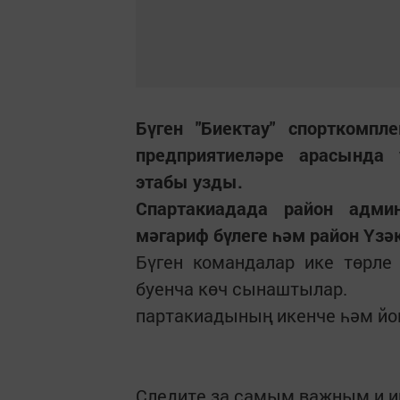
Бүген "Биектау" спортком
предприятиеләре арасында
этабы узды.
Спартакиадада район админ
мәгариф бүлеге һәм район Үз
Бүген командалар ике төрле
буенча көч сынаштылар.
партакиадының икенче һәм йом
Следите за самым важным и 