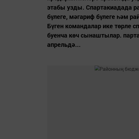
этабы узды. Спартакиадада р
бүлеге, мәгариф бүлеге һәм р
Бүген командалар ике төрле с
буенча көч сынаштылар. парт
апрельдә...