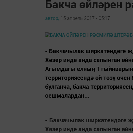
Бакча өйләрен 
автор,
15 апрель 2017 - 05:17
- Бакчачылак ширкатендәге җ
Хәзер инде анда салынган өйне
Агымдагы елның 1 гыйнварынн
территориясендә өй төзү өчен
булганча, бакча территориясе
оешмалардан...
- Бакчачылак ширкатендәге җ
Хәзер инде анда салынган өйне