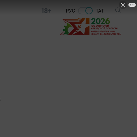
18+
РУС
ТАТ
0