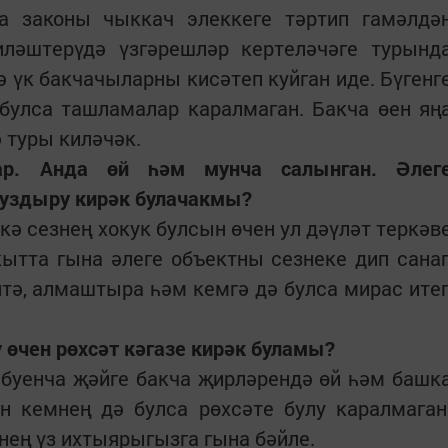
а законы чыккач элеккеге тәртип гамәлдә
ләштерүдә үзгәрешләр кертеләчәге турынд
ә үк бакчачыларны кисәтеп куйган иде. Бүгенг
булса ташламалар каралмаган. Бакча өен яң
 туры киләчәк.
р. Анда өй һәм мунча салынган. Әлег
 уздыру кирәк булачакмы?
кә сезнең хокук булсын өчен ул дәүләт теркәв
кытта гына әлеге объектны сезнеке дип сана
 итә, алмаштыра һәм кемгә дә булса мирас ите
 өчен рөхсәт кәгазе кирәк буламы?
 буенча җәйге бакча җирләрендә өй һәм башк
н кемнең дә булса рөхсәте булу каралмаган
нең үз ихтыярыгызга гына бәйле.