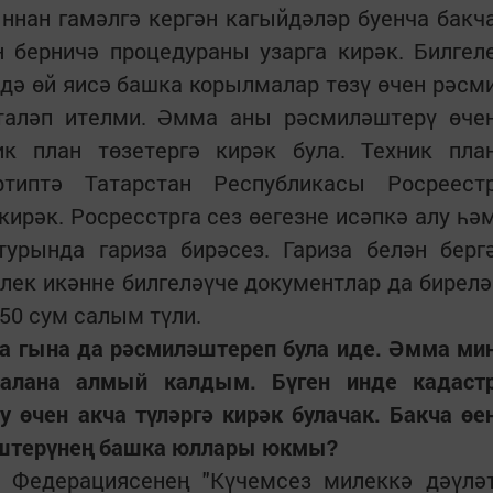
ннан гамәлгә кергән кагыйдәләр буенча бакч
н берничә процедураны узарга кирәк. Билгел
ндә өй яисә башка корылмалар төзү өчен рәсм
таләп ителми. Әмма аны рәсмиләштерү өче
к план төзетергә кирәк була. Техник пла
ртиптә Татарстан Республикасы Росреест
кирәк. Росресстрга сез өегезне исәпкә алу һә
турында гариза бирәсез. Гариза белән берг
илек икәнне билгеләүче документлар да бирелә
50 сум салым түли.
ка гына да рәсмиләштереп була иде. Әмма ми
алана алмый калдым. Бүген инде кадаст
 өчен акча түләргә кирәк булачак. Бакча өе
әштерүнең башка юллары юкмы?
 Федерациясенең "Күчемсез милеккә дәүлә