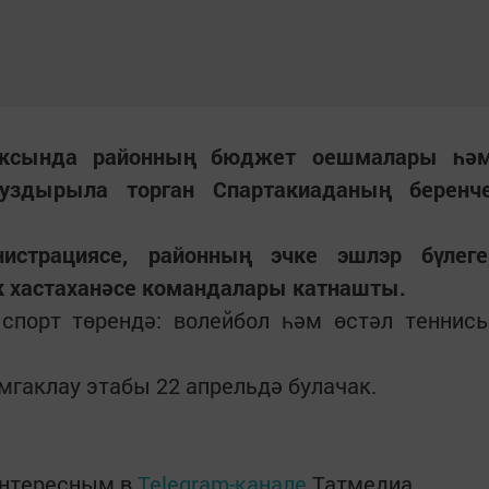
плексында районның бюджет оешмалары һә
 уздырыла торган Спартакиаданың беренч
истрациясе, районның эчке эшлэр бүлеге
әк хастаханәсе командалары катнашты.
 спорт төрендә: волейбол һәм өстәл теннис
гаклау этабы 22 апрельдә булачак.
интересным в
Telegram-канале
Татмедиа