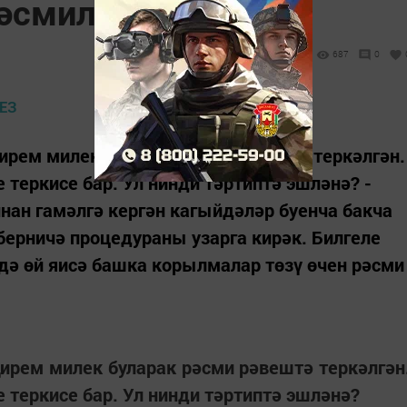
рәсмиләштерәбез
687
0
ирем милек буларак рәсми рәвештә теркәлгән.
 теркисе бар. Ул нинди тәртиптә эшләнә? -
ан гамәлгә кергән кагыйдәләр буенча бакча
 берничә процедураны узарга кирәк. Билгеле
ндә өй яисә башка корылмалар төзү өчен рәсми
ирем милек буларак рәсми рәвештә теркәлгән
 теркисе бар. Ул нинди тәртиптә эшләнә?