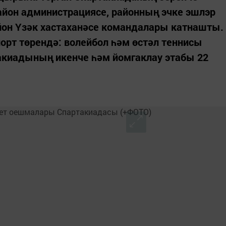
айон администрациясе, районның эчке эшлэр
айон Үзәк хастаханәсе командалары катнашты.
порт төрендә: волейбол һәм өстәл теннисы
акиадының икенче һәм йомгаклау этабы 22