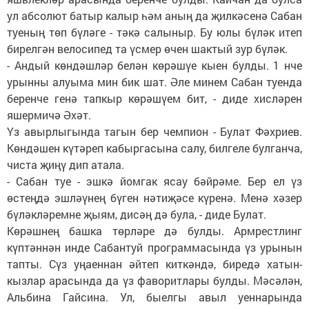
ул абсолют батыр калыр һәм аның да җилкәсенә Сабан
туеның төп бүләге - тәкә салыныр. Бу юлы бүләк итеп
бирелгән велосипед та үсмер өчен шактый зур бүләк.
- Андый көндәшләр белән көрәшүе кыен булды. 1 нче
урынны алуыма мин бик шат. Әле минем Сабан туенда
беренче генә тапкыр көрәшүем бит, - диде хисләрен
яшермичә Әхәт.
Үз авырлыгында тагын бер чемпион - Булат Фәхриев.
Көндәшен күтәреп кабыргасына салу, билгеле булганча,
чиста җиңү дип атала.
- Сабан туе - эшкә йомгак ясау бәйрәме. Бер ел үз
өстеңдә эшләүнең бүген нәтиҗәсе күренә. Менә хәзер
бүләкләремне җыям, дисәң дә була, - диде Булат.
Көрәшнең башка төрләре дә булды. Армрестлинг
күптәннән инде Сабантуй программасында үз урынын
тапты. Сүз уңаеннан әйтеп киткәндә, биредә хатын-
кызлар арасында да үз фаворитлары булды. Мәсәлән,
Альбина Гайсина. Ул, быелгы авыл уеннарында