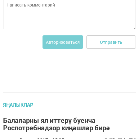
Отправить
Авторизоваться
ЯҢАЛЫКЛАР
Балаларны ял иттерү буенча
Роспотребнадзор киңәшләр бирә