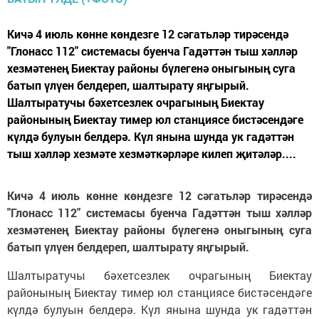
Кичә 4 июль көнне көндезге 12 сәгатьләр тирәсендә
"Глонасс 112" системасы буенча Гадәттән тыш хәлләр
хезмәтенең Биектау районы бүлегенә оныгының суга
батып үлүен белдереп, шалтырату яңгырый.
Шалтыратучы бәхетсезлек очрагының Биектау
районының Биектау тимер юл станциясе бистәсендәге
күлдә булуын белдерә. Күл янына шунда ук гадәттән
тыш хәлләр хезмәте хезмәткәрләре килеп җитәләр....
Кичә 4 июль көнне көндезге 12 сәгатьләр тирәсендә
"Глонасс 112" системасы буенча Гадәттән тыш хәлләр
хезмәтенең Биектау районы бүлегенә оныгының суга
батып үлүен белдереп, шалтырату яңгырый.
Шалтыратучы бәхетсезлек очрагының Биектау
районының Биектау тимер юл станциясе бистәсендәге
күлдә булуын белдерә. Күл янына шунда ук гадәттән