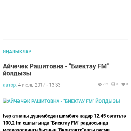
ЯҢАЛЫКЛАР
Айчәчәк Рашитовна - "Биектау FM"
йолдызы
автор,
4 июль 2017 - 13:33
752
0
0
Һәр атнаны дүшәмбедән шимбәгә кадәр 12.45 сәгатьтә
100,2 fm ешлыгында "Биектау FM" радиосында
медиахолдингыбызның "Вконтакте"дагы рәсми