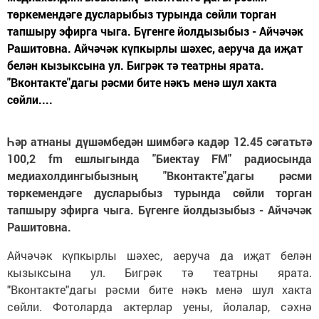
төркемендәге дусларыбыз турында сөйли торган
тапшыру эфирга чыга. Бүгенге йолдызыбыз - Айчәчәк
Рашитовна. Айчәчәк күпкырлы шәхес, аеруча да иҗат
белән кызыксына ул. Бигрәк тә театрны ярата.
"Вконтакте"дагы рәсми бите нәкъ менә шул хакта
сөйли....
Һәр атнаны дүшәмбедән шимбәгә кадәр 12.45 сәгатьтә
100,2 fm ешлыгында "Биектау FM" радиосында
медиахолдингыбызның "Вконтакте"дагы рәсми
төркемендәге дусларыбыз турында сөйли торган
тапшыру эфирга чыга. Бүгенге йолдызыбыз - Айчәчәк
Рашитовна.
Айчәчәк күпкырлы шәхес, аеруча да иҗат белән
кызыксына ул. Бигрәк тә театрны ярата.
"Вконтакте"дагы рәсми бите нәкъ менә шул хакта
сөйли. Фотоларда актерлар уены, йолалар, сәхнә