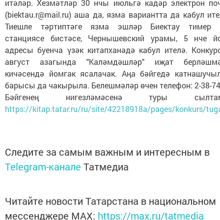
итәләр. Хезмәтләр 30 нчы июльгә кадәр электрон по
(biektau.r@mail.ru) аша да, язма вариантта да кабул ите
Тиешле тәртиптәге язма эшләр Биектау тимер
станциясе бистәсе, Чернышевский урамы, 5 нче й
адресы буенча үзәк китапханәдә кабул ителә. Конкур
август азагында "Каләмдәшләр" иҗат берләшм
кичәсендә йомгак ясалачак. Аңа бәйгедә катнашучы
барысы да чакырыла. Белешмәләр өчен телефон: 2-38-74
Бәйгенең нигезләмәсенә туры сылтам
https://kitap.tatar.ru/ru/site/42218918a/pages/konkurs/tug
Следите за самым важным и интересным в
Telegram-канале
Татмедиа
Читайте новости Татарстана в национальном
мессенджере MАХ:
https://max.ru/tatmedia