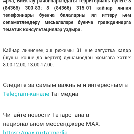
Арча, Биектау районнарындагы территориаль бүлеге 8
(84366) 300-83; 8 (84366) 315-01 кайнар линия
телефоннары буенча балаларны ял иттерү һәм
сәламәтләндерү мәсьәләләре буенча гражданнарга
тематик консультацияләр уздыра.
Кайнар линиянең эш режимы 31 нче августка кадәр
(шушы көнне дә кертеп) дүшәмбедән җомгага хәтле:
8:00-12:00, 13:00-17:00.
Следите за самым важным и интересным в
Telegram-канале
Татмедиа
Читайте новости Татарстана в
национальном мессенджере MАХ:
https://max.ru/tatmedia