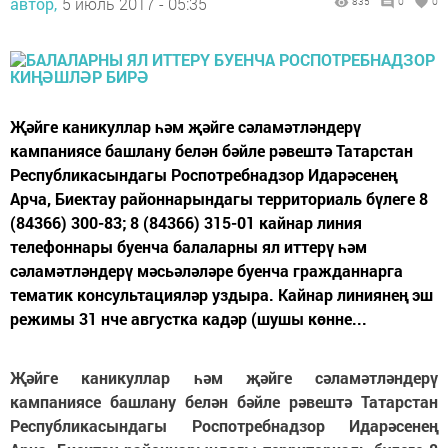
автор,
5 июль 2017 - 05:35
835
0
0
Җәйге каникуллар һәм җәйге сәламәтләндерү
кампаниясе башлану белән бәйле рәвештә Татарстан
Республикасындагы Роспотребнадзор Идарәсенең
Арча, Биектау районнарындагы территориаль бүлеге 8
(84366) 300-83; 8 (84366) 315-01 кайнар линия
телефоннары буенча балаларны ял иттерү һәм
сәламәтләндерү мәсьәләләре буенча гражданнарга
тематик консультацияләр уздыра. Кайнар линиянең эш
режимы 31 нче августка кадәр (шушы көнне...
Җәйге каникуллар һәм җәйге сәламәтләндерү
кампаниясе башлану белән бәйле рәвештә Татарстан
Республикасындагы Роспотребнадзор Идарәсенең