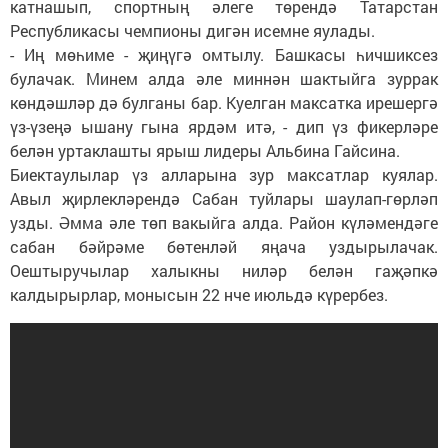
катнашып, спортның әлеге төрендә Татарстан
Республикасы чемпионы дигән исемне яулады.
- Иң мөһиме - җиңүгә омтылу. Башкасы һичшиксез
булачак. Минем алда әле миннән шактыйга зуррак
көндәшләр дә булганы бар. Куелган максатка ирешергә
үз-үзеңә ышану гына ярдәм итә, - дип үз фикерләре
белән уртаклашты ярыш лидеры Альбина Гайсина.
Биектаулылар үз алларына зур максатлар куялар.
Авыл җирлекләрендә Сабан туйлары шаулап-гөрләп
узды. Әмма әле төп вакыйга алда. Район күләмендәге
сабан бәйрәме бөтенләй яңача уздырылачак.
Оештыручылар халыкны ниләр белән гаҗәпкә
калдырырлар, монысын 22 нче июльдә күрербез.