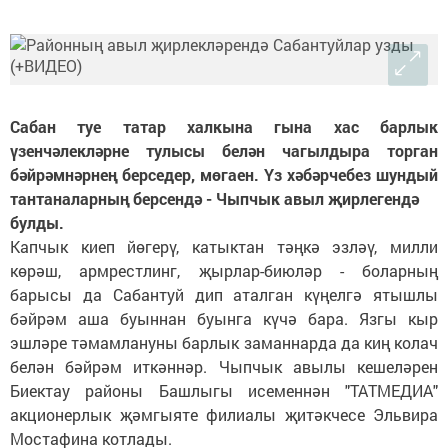
Сабан туе татар халкына гына хас барлык
үзенчәлекләрне тулысы белән чагылдыра торган
бәйрәмнәрнең берседер, мөгаен. Үз хәбәрчебез шундый
тантаналарның берсендә - Чыпчык авыл җирлегендә
булды.
Капчык киеп йөгерү, катыктан тәңкә эзләү, милли
көрәш, армрестлинг, җырлар-биюләр - боларның
барысы да Сабантуй дип аталган күңелгә ятышлы
бәйрәм аша буыннан буынга күчә бара. Язгы кыр
эшләре тәмамлануны барлык заманнарда да киң колач
белән бәйрәм иткәннәр. Чыпчык авылы кешеләрен
Биектау районы Башлыгы исеменнән "ТАТМЕДИА"
акционерлык җәмгыяте филиалы җитәкчесе Эльвира
Мостафина котлады.