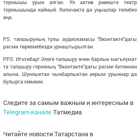
тормышы урын алган. Ул актив рәвештә театр
тормышында кайный. Киләчәктә дә уңышлар телибез
аңа.
P.S. тапшыруның тулы аудиоязмасы "Вконтакте"дагы
рәсми төркемебездә урнаштырылган.
P.P.S. Игътибар! Әлеге тапшыру өчен барлык мәгълүмат
та тапшыру героеның "Вконтакте"дагы рәсми битеннән
алына. Шунлыктан чынбарлыктан аерым урыннар да
булырга мөмкин.
Следите за самым важным и интересным в
Telegram-канале
Татмедиа
Читайте новости Татарстана в