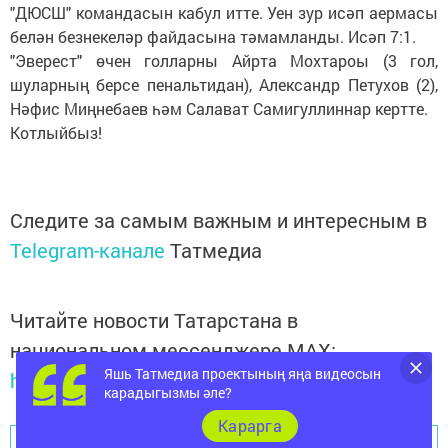
"ДЮСШ" командасын кабул итте. Уен зур исәп аермасы
белән безнекеләр файдасына тәмамланды. Исәп 7:1.
"Эверест" өчен голларны Айрта Мохтароы (3 гол,
шуларның берсе пенальтидан), Александр Петухов (2),
Нәфис Миңнебаев һәм Салават Самигуллиннар кертте.
Котлыйбыз!
Следите за самым важным и интересным в
Telegram-канале
Татмедиа
Читайте новости Татарстана в
национальном мессенджере MАХ:
Яшь Татмедиа проектының яңа видеосын
https://max.ru/tatmedia
карадыгызмы әле?
Карарга
Перейти на страницу новости