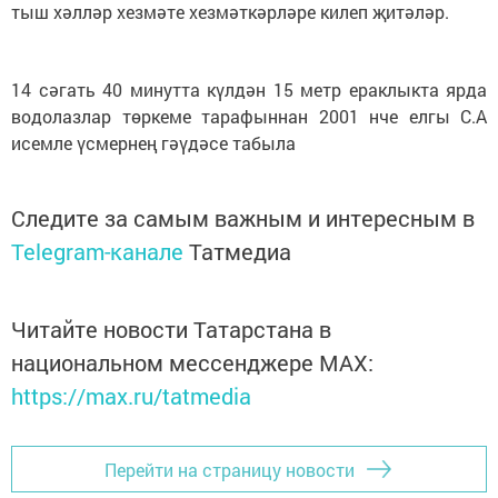
тыш хәлләр хезмәте хезмәткәрләре килеп җитәләр.
14 сәгать 40 минутта күлдән 15 метр ераклыкта ярда
водолазлар төркеме тарафыннан 2001 нче елгы С.А
исемле үсмернең гәүдәсе табыла
Следите за самым важным и интересным в
Telegram-канале
Татмедиа
Читайте новости Татарстана в
национальном мессенджере MАХ:
https://max.ru/tatmedia
Перейти на страницу новости