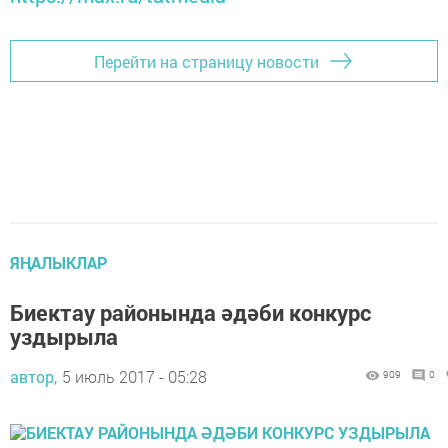
Перейти на страницу новости
ЯҢАЛЫКЛАР
Биектау районында әдәби конкурс
уздырыла
автор,
5 июль 2017 - 05:28
909
0