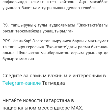
сафларында хезмәт итеп кайткан. Аңа мәхәббәт,
уңышлар, бәхет һәм тугрылыклы дуслар телибез.
P.S. тапшыруның тулы аудиоязмасы "Вконтакте"дагы
рәсми төркемебездә урнаштырылган.
P.P.S. Игътибар! Әлеге тапшыру өчен барлык мәгълүмат
та тапшыру героеның "Вконтакте"дагы рәсми битеннән
алына. Шунлыктан чынбарлыктан аерым урыннар да
булырга мөмкин.
Следите за самым важным и интересным в
Telegram-канале
Татмедиа
Читайте новости Татарстана в
национальном мессенджере MАХ: