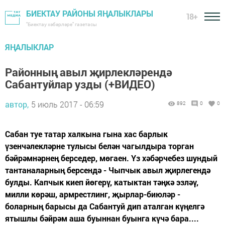
БИЕКТАУ РАЙОНЫ ЯҢАЛЫКЛАРЫ
18+
"Биектау хәбәрләре" газетасы
ЯҢАЛЫКЛАР
Районның авыл җирлекләрендә
Сабантуйлар узды (+ВИДЕО)
автор,
5 июль 2017 - 06:59
892
0
0
Сабан туе татар халкына гына хас барлык
үзенчәлекләрне тулысы белән чагылдыра торган
бәйрәмнәрнең берседер, мөгаен. Үз хәбәрчебез шундый
тантаналарның берсендә - Чыпчык авыл җирлегендә
булды. Капчык киеп йөгерү, катыктан тәңкә эзләү,
милли көрәш, армрестлинг, җырлар-биюләр -
боларның барысы да Сабантуй дип аталган күңелгә
ятышлы бәйрәм аша буыннан буынга күчә бара....