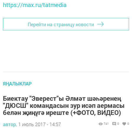
https://max.ru/tatmedia
Перейти на страницу новости
ЯҢАЛЫКЛАР
Биектау "Эверест"ы Әлмәт шәһәренең
"ДЮСШ" командасын зур исәп аермасы
белән җиңүгә иреште (+ФОТО, ВИДЕО)
автор,
1 июль 2017 - 14:57
741
0
0