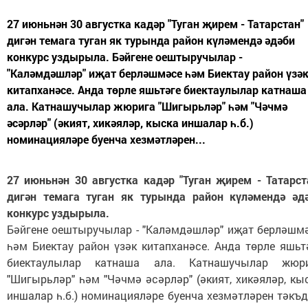
27 июньнән 30 августка кадәр "Туган җирем - Татарстан"
дигән темага туган як турында район күләмендә әдәби
конкурс уздырыла. Бәйгене оештыручылар -
"Каләмдәшләр" иҗат берләшмәсе һәм Биектау район үзә
китапханәсе. Анда төрле яшьтәге биектаулылар катнаша
ала. Катнашучылар жюрига "Шигырьләр" һәм "Чәчмә
әсәрләр" (әкият, хикәяләр, кыска иншалар һ.б.)
номинацияләре буенча хезмәтләрен...
27 июньнән 30 августка кадәр "Туган җирем - Татарст
дигән темага туган як турында район күләмендә әд
конкурс уздырыла.
Бәйгене оештыручылар - "Каләмдәшләр" иҗат берләшм
һәм Биектау район үзәк китапханәсе. Анда төрле яшьт
биектаулылар катнаша ала. Катнашучылар жюр
"Шигырьләр" һәм "Чәчмә әсәрләр" (әкият, хикәяләр, кы
иншалар һ.б.) номинацияләре буенча хезмәтләрен тәкъ