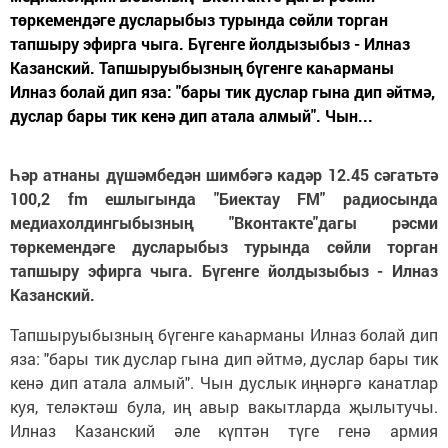
төркемендәге дусларыбыз турында сөйли торган
тапшыру эфирга чыга. Бүгенге йолдызыбыз - Илназ
Казанский. Тапшыруыбызның бүгенге каһарманы
Илназ болай дип яза: "бары тик дуслар гына дип әйтмә,
дуслар бары тик кенә дип атала алмый". Чын...
Һәр атнаны дүшәмбедән шимбәгә кадәр 12.45 сәгатьтә
100,2 fm ешлыгында "Биектау FM" радиосында
медиахолдингыбызның "Вконтакте"дагы рәсми
төркемендәге дусларыбыз турында сөйли торган
тапшыру эфирга чыга. Бүгенге йолдызыбыз - Илназ
Казанский.
Тапшыруыбызның бүгенге каһарманы Илназ болай дип
яза: "бары тик дуслар гына дип әйтмә, дуслар бары тик
кенә дип атала алмый". Чын дуслык иңнәргә канатлар
куя, теләктәш була, иң авыр вакытларда җылытучы.
Илназ Казанский әле күптән түге генә армия