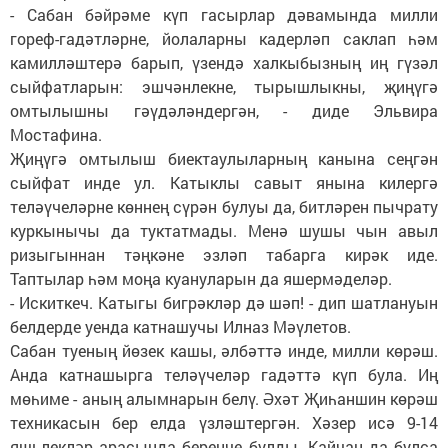
- Сабан бәйрәме күп гасырлар дәвамында милли
гореф-гадәтләрне, йолаларны кадерләп саклап һәм
камилләштерә барып, үзендә халкыбызның иң гүзәл
сыйфатларын: эшчәнлекне, тырышлыкны, җиңүгә
омтылышны гәүдәләндергән, - диде Эльвира
Мостафина.
Җиңүгә омтылыш биектаулыларның канына сеңгән
сыйфат инде ул. Катыклы савыт янына килергә
теләүчеләрне көннең сүрән булуы да, битләрен пычрату
куркынычы да туктатмады. Менә шушы чын авыл
ризыгыннан тәңкәне эзләп табарга кирәк иде.
Таптылар һәм моңа куануларын да яшермәделәр.
- Искиткеч. Катыгы бигрәкләр дә шәп! - дип шатлануын
белдерде уенда катнашучы Илназ Мәүлетов.
Сабан туеның йөзек кашы, әлбәттә инде, милли көрәш.
Анда катнашырга теләүчеләр гадәттә күп була. Иң
мөһиме - аның алымнарын белү. Әхәт Җиһаншин көрәш
техникасын бер елда үзләштергән. Хәзер исә 9-14
яшьлекләр арасында беренче булды. Кайчан да булса