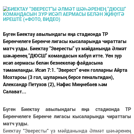
Бүген Биектау авылындагы яңа стадионда ТР
Беренчелеге Беренче лигасы кысаларында чираттагы
матч узды. Биектау "Эвересты" үз мәйданында Әлмәт
шәһәренең "ДЮСШ" командасын кабул итте. Уен зур
исәп аермасы белән безнекеләр файдасына
тәмамланды. Исәп 7:1. "Эверест" өчен голларны Айрта
Мохтароы (3 гол, шуларның берсе пенальтидан),
Александр Петухов (2), Нәфис Миңнебаев һәм
Салават...
Бүген Биектау авылындагы яңа стадионда ТР
Беренчелеге Беренче лигасы кысаларында чираттагы
матч узды.
Биектау "Эвересты" үз мәйданында Әлмәт шәһәренең