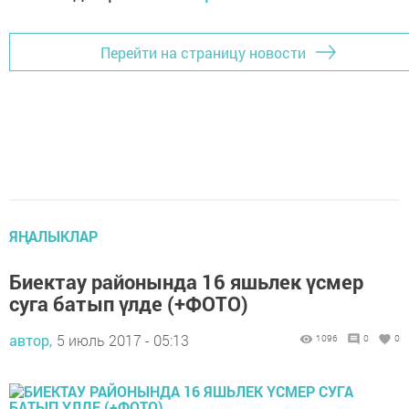
Перейти на страницу новости
ЯҢАЛЫКЛАР
Биектау районында 16 яшьлек үсмер
суга батып үлде (+ФОТО)
автор,
5 июль 2017 - 05:13
1096
0
0