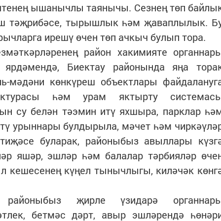
иятенең ышанычлы таянычы. Сезнең төп байлы
ыш тәҗрибәсе, тырышлык һәм җаваплылык. Б
рычларга ирешү өчен төп ачкыч булып тора.
змәткәрләренең район хакимияте органнар
 ярдәмендә, Биектау районында яңа тора
аль-мәдәни көнкүреш объектлары файдалануг
уктурасы һәм урам яктырту системас
ын су белән тәэмин итү яхшыра, парклар һә
итү урыннары булдырыла, мәчет һәм чиркәүлә
тиҗәсе буларак, районыбыз авыллары күзг
ләр яшәр, эшләр һәм балалар тәрбияләр өче
л кешесенең күңел тынычлыгы, киләчәк көнг
 районыбыз җирле үзидарә органнар
тлек, бетмәс дәрт, авыр эшләрендә һөнәр