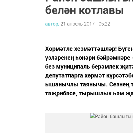
белән котлавы
автор,
21 апрель 2017 - 05:22
Хөрмәтле хезмәттәшләр! Бүген
үзләренең һөнәри бәйрәмнәре -
без муниципаль берәмлек җит
депутатларга хөрмәт күрсәтәб
ышанычлы таянычы. Сезнең т
тәҗрибәсе, тырышлык һәм җа