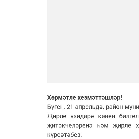
Хөрмәтле хезмәттәшләр!
Бүген, 21 апрельдә, район му
Җирле үзидарә көнен билгел
җитәкчеләренә һәм җирле ха
күрсәтәбез.