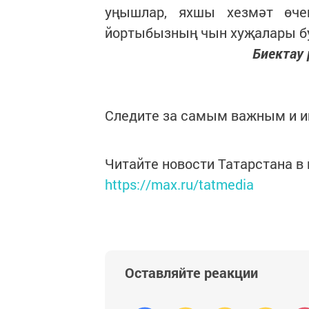
уңышлар, яхшы хезмәт өче
йортыбызның чын хуҗалары б
Биектау
Следите за самым важным и 
Читайте новости Татарстана 
https://max.ru/tatmedia
Оставляйте реакции