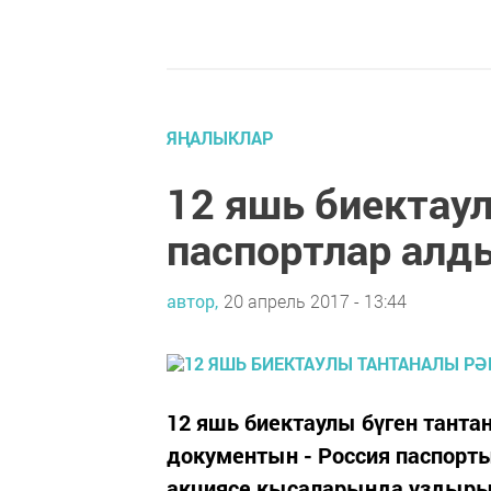
ЯҢАЛЫКЛАР
12 яшь биектау
паспортлар алд
автор,
20 апрель 2017 - 13:44
12 яшь биектаулы бүген танта
документын - Россия паспорты
акциясе кысаларында уздыры