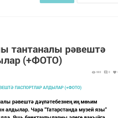
лы тантаналы рәвештә
ылар (+ФОТО)
683
0
налы рәвештә дәүләтебезнең иң мөһим
н алдылар. Чара "Татарстанда музей язы"
лда. Яшь биектаулыларны әлеге вакыйга