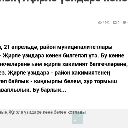
1262
0
, 21 апрельдә, район муниципалитетлары
 Җирле үзидарә көнен билгеләп үтә. Бу көнне
әкчеләренә һәм җирле хакимият белгечләренә,
ез. Җирле үзидарә - район хакимиятенең
өп байлык - киңкырлы белем, зур тормыш
ваплылык. Бу барлык...