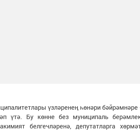
ниципалитетлары үзләренең һөнәри бәйрәмнәре 
әп үтә. Бу көнне без муниципаль берәмле
кимият белгечләренә, депутатларга хөрмә