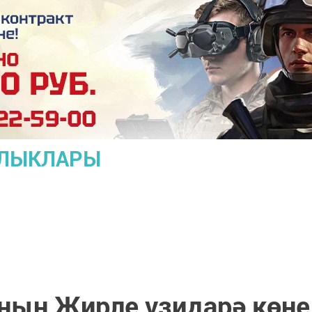
АЛЫКЛАРЫ
ның Җирле үзидарә көне