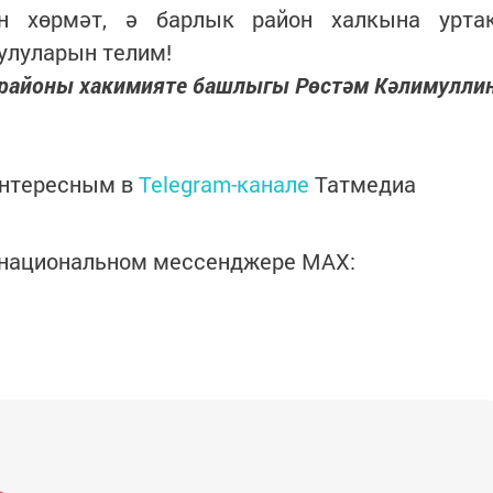
н хөрмәт, ә барлык район халкына урта
улуларын телим!
 районы хакимияте башлыгы Рөстәм Кәлимулли
интересным в
Telegram-канале
Татмедиа
в национальном мессенджере MАХ: