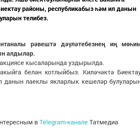
Биектау районы, республикабыз һәм ил данын
уларын телибез.
антаналы рәвештә дәүләтебезнең иң мөһи
ын алдылар.
" акциясе кысаларында уздырылда.
акыйга белән котлыйбыз. Киләчәктә Биекта
ил данын лаеклы якларлык кешеләр булулары
интересным в
Telegram-канале
Татмедиа