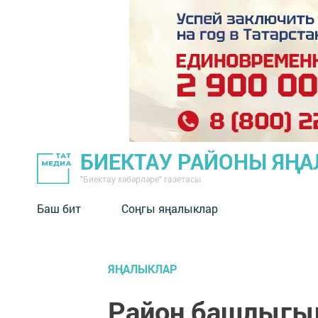
БИЕКТАУ РАЙОНЫ ЯҢ
"Биектау хәбәрләре" газетасы
Баш бит
Соңгы яңалыклар
ЯҢАЛЫКЛАР
Район башлыгы