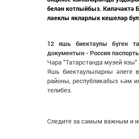
белән котлыйбыз. Киләчәктә 
лаеклы якларлык кешеләр бул
12 яшь биектаулы бүген т
документын - Россия паспорт
Чара "Татарстанда музей язы
Яшь биектаулыларны әлеге в
районы, республикабыз һәм 
телибез.
Следите за самым важным и 