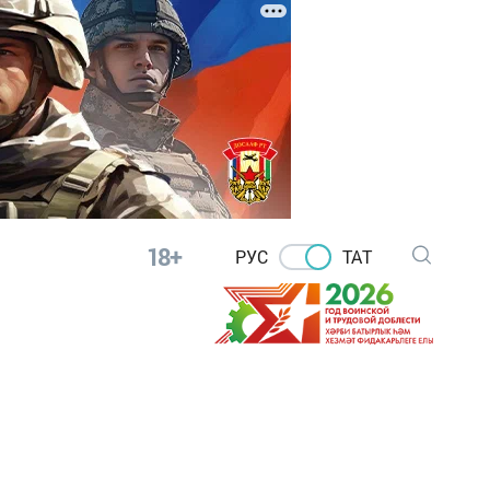
18+
РУС
ТАТ