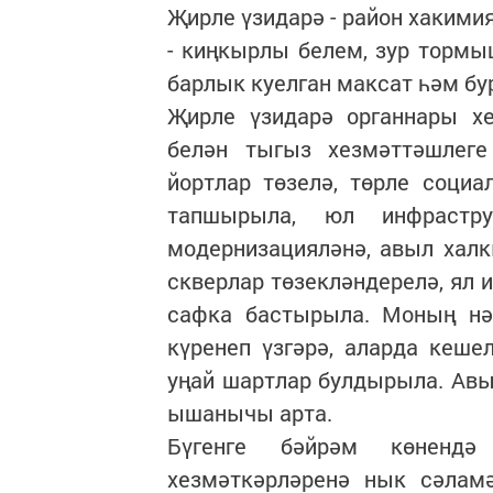
Җирле үзидарә - район хаким
- киңкырлы белем, зур торм
барлык куелган максат һәм бу
Җирле үзидарә органнары хе
белән тыгыз хезмәттәшлеге
йортлар төзелә, төрле соци
тапшырыла, юл инфрастр
модернизацияләнә, авыл халк
скверлар төзекләндерелә, ял 
сафка бастырыла. Моның нә
күренеп үзгәрә, аларда кеше
уңай шартлар булдырыла. Авы
ышанычы арта.
Бүгенге бәйрәм көнендә
хезмәткәрләренә нык сәламә