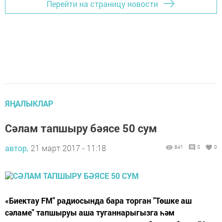
Перейти на страницу новости
ЯҢАЛЫКЛАР
Сәлам тапшыру бәясе 50 сум
автор,
21 март 2017 - 11:18
841
0
0
«Биектау FM" радиосында бара торган "Төшке аш
сәламе" тапшыруы аша туганнарыгызга һәм