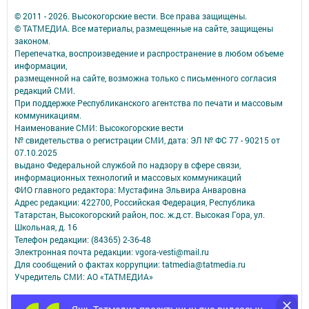
© 2011 - 2026. Высокогорские вести. Все права защищены.
© ТАТМЕДИА. Все материалы, размещенные на сайте, защищены
законом.
Перепечатка, воспроизведение и распространение в любом объеме
информации,
размещенной на сайте, возможна только с письменного согласия
редакций СМИ.
При поддержке Республиканского агентства по печати и массовым
коммуникациям.
Наименование СМИ: Высокогорские вести
№ свидетельства о регистрации СМИ, дата: ЭЛ № ФС 77 - 90215 от
07.10.2025
выдано Федеральной службой по надзору в сфере связи,
информационных технологий и массовых коммуникаций
ФИО главного редактора: Мустафина Эльвира Анваровна
Адрес редакции: 422700, Российская Федерация, Республика
Татарстан, Высокогорский район, пос. ж.д.ст. Высокая Гора, ул.
Школьная, д. 16
Телефон редакции: (84365) 2-36-48
Электронная почта редакции: vgora-vesti@mail.ru
Для сообщений о фактах коррупции: tatmedia@tatmedia.ru
Учредитель СМИ: АО «ТАТМЕДИА»
Антикоррупционная политика