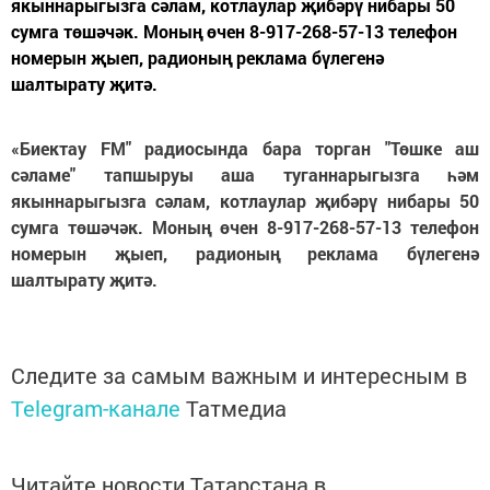
якыннарыгызга сәлам, котлаулар җибәрү нибары 50
сумга төшәчәк. Моның өчен 8-917-268-57-13 телефон
номерын җыеп, радионың реклама бүлегенә
шалтырату җитә.
«Биектау FM" радиосында бара торган "Төшке аш
сәламе" тапшыруы аша туганнарыгызга һәм
якыннарыгызга сәлам, котлаулар җибәрү нибары 50
сумга төшәчәк. Моның өчен 8-917-268-57-13 телефон
номерын җыеп, радионың реклама бүлегенә
шалтырату җитә.
Следите за самым важным и интересным в
Telegram-канале
Татмедиа
Читайте новости Татарстана в