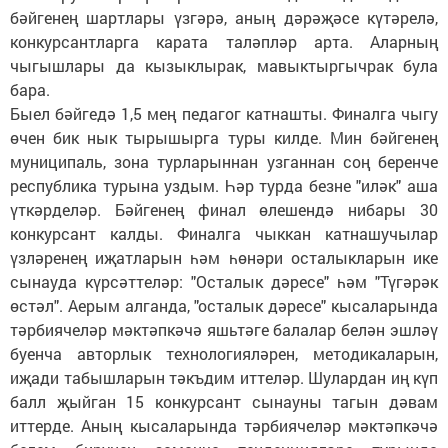
бәйгенең шартлары үзгәрә, аның дәрәҗәсе күтәрелә,
конкурсантларга карата таләпләр арта. Аларның
чыгышлары да кызыклырак, мавыктыргычрак була
бара.
Быел бәйгедә 1,5 мең педагог катнашты. Финалга чыгу
өчен бик нык тырышырга туры килде. Мин бәйгенең
муниципаль, зона турларыннан узганнан соң беренче
республика турына уздым. Һәр турда безне "иләк" аша
үткәрделәр. Бәйгенең финал өлешендә нибары 30
конкурсант калды. Финалга чыккан катнашучылар
үзләренең иҗатларын һәм һөнәри осталыкларын ике
сынауда күрсәттеләр: "Осталык дәресе" һәм "Түгәрәк
өстәл". Аерым алганда, "осталык дәресе" кысаларында
тәрбиячеләр мәктәпкәчә яшьтәге балалар белән эшләү
буенча авторлык технологияләрен, методикаларын,
иҗади табышларын тәкъдим иттеләр. Шулардан иң күп
балл җыйган 15 конкурсант сынауны тагын дәвам
иттерде. Аның кысаларында тәрбиячеләр мәктәпкәчә