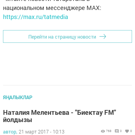
национальном мессенджере MАХ:
https://max.ru/tatmedia
Перейти на страницу новости
ЯҢАЛЫКЛАР
Наталия Мелентьева - "Биектау FM"
йолдызы
автор,
21 март 2017 - 10:13
768
0
0