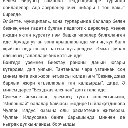
белем бирүнең заманча тенденцияләре турында
сөйләделәр. Аңа әзерләнер өчен нибары 1 төн вакыт
бирелде.
Әлбәттә, муниципаль, зона турларында балалар белән
безнең өчен гадәти булган педагогик дәресләр, үзеңне
иҗади яктан күрсәтү һәм башка чаралар билгеләнгән
иде. Арчада узган зона ярышларында мин иң күп балл
җыйган педагоглар рәтенә күтәрелдем. Әмма финал
өлешенең таләпләре бик катгый иде.
Бәйгедә үземнең Биектау районы данын югары
күтәрдем, дип уйлый. Тантаналы чара узганнан соң
минем янга ике жюри әгъзасы килде һәм "Сезнең джаз
барлык жюри әгъзаларын таң калдырды", диде. Ә
минем дәрес "Без джаз иленнән" дип атала иде.
Сүземне йомгаклап, үземнең туган коллективыма,
"Миләшкәй" балалар бакчасы мөдире Гыйлаҗетдинова
Чулпан Илдус кызына олы рәхмәтемне җиткерәм.
Чулпан Илдусовна бәйге барышында миннән дә
ныграк дулкынланды, борчылды.