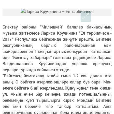
Биектау районы "Миләшкәй" балалар бакчасының
музыка җитәкчесе Лариса Кручинина "Ел тәрбиячесе -
2017" Республика бәйгесендә җиңүгә иреште. Бәйгедә
республиканың барлык районнарыннан һәм
шәһәрләреннән 1 меңнән артык конкурсант катнашкан
иде. "Биектау хәбәрләре" газетасы редакциясе Лариса
Владиславовна Кручининадан уңышка ирешүнең
серләре турында сөйләвен үтенде.
"Бәйгенең йомгаклау этабы гына 1-2 көн дәвам итә
аның. Ә бәйгегә әзерлек эшләре еллар буе бара. Мин
әлеге бәйгегә 6 ай әзерләндем. Җиңү җиңел генә килми
ул. Аның өчен бар көчеңне, иҗади потенциалыңны,
белемеңне куеп тырышырга кирәк. Мондый бәйгедә
әле мин беренче генә тапкыр катнаштым. Аны
оештыручылар сүзләреннән белә идем инде: елдан-ел