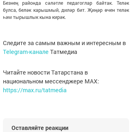
Безнең районда сәләтле педагоглар байтак. Теләк
булса, беләк карышмый, диләр бит. Җиңәр өчен теләк
һәм тырышлык кына кирәк.
Следите за самым важным и интересным в
Telegram-канале
Татмедиа
Читайте новости Татарстана в
национальном мессенджере MАХ:
https://max.ru/tatmedia
Оставляйте реакции