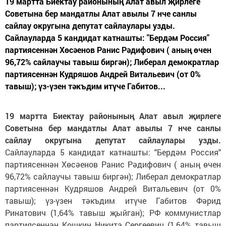
19 мартта Биектау районының Алат авыл җирлеге
Советына бер мандатлы Алат авылы 7 нче санлы
сайлау округына депутат сайлаулары узды.
Сайлауларда 5 кандидат катнашты: "Бердәм Россия"
партиясеннән Хөсәенов Ранис Рәдифович ( аның өчен
96,72% сайлаучы тавыш биргән); Либерал демократлар
партиясеннән Кудряшов Андрей Витальевич (от 0%
тавыш); үз-үзен тәкъдим итүче Габитов...
19 мартта Биектау районының Алат авыл җирлеге
Советына бер мандатлы Алат авылы 7 нче санлы
сайлау округына депутат сайлаулары узды.
Сайлауларда 5 кандидат катнашты: "Бердәм Россия"
партиясеннән Хөсәенов Ранис Рәдифович ( аның өчен
96,72% сайлаучы тавыш биргән); Либерал демократлар
партиясеннән Кудряшов Андрей Витальевич (от 0%
тавыш); үз-үзен тәкъдим итүче Габитов Фәрид
Ринатович (1,64% тавыш җыйган); РФ коммунистлар
партиясеннән Кошкин Никита Сергеевич (1,64% тавыш