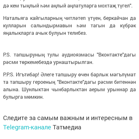
дә кем тыңлый һәм аңлый аңлатуларга мохтаҗ түгел".
Натальяга кайгыларның читләтеп үтүен, беркайчан да
кулларын салындырмавын һәм тагын да күбрәк
яңалыкларга ачык булуын телибез.
P.S. тапшыруның тулы аудиоязмасы "Вконтакте"дагы
рәсми төркемебездә урнаштырылган.
P.P.S. Игътибар! Әлеге тапшыру өчен барлык мәгълүмат
та тапшыру героеның "Вконтакте"дагы рәсми битеннән
алына. Шунлыктан чынбарлыктан аерым урыннар да
булырга мөмкин.
Следите за самым важным и интересным в
Telegram-канале
Татмедиа