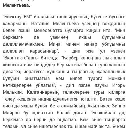
Мелентьева.
"Биектау FM" йолдызы тапшыруының бүгенге бүгенге
каһарманы Наталия Мелентьева үзеңнең вөҗданың
белән яхшы мөнәсәбәттә булырга киңәш итә. "Мин
беркемгә дә үземнең яхшы булуымны
дәлилләмәчәкмен. Миңа минем начар ублуымны
дәлилләп карасыннар", - дип яза ул үзенең
"Вконтакте"дагы битендә. "Һәрбер көнең шатлык алып
килсенгә һәм ниндидер бер мәгънә белән тулылансын
дисәгез, йөрәгегез кушканны тыңлагыз, җаваплылык
булуын онытмагыз һәм килеп туарга мөмкин
нәтиҗәләрне уйлагыз", - дип язган язучы Игорь
Мелькин. Калганнарның теләкләренә туры килергә
теләү -кешенең индивидуальлеген югалта. Бөтен кеше
өчен дә яхшы булып бетә алмыйсың. Акыл иясе Зиппо
Майран бу җәһәттән болай дигән: "Беркайчан да,
беркемгә дә берни дә аңлатма. Кем сине тыңларга
теләми, ул сине ишетмәячәк тә, ышанмаячак та. Ә кем