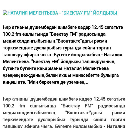
Һәр атнаны дүшәмбедән шимбәгә кадәр 12.45 сәгатьтә
100,2 fm ешлыгында "Биектау FM" радиосында
медиахолдингыбызның "Вконтакте"дагы рәсми
төркемендәге дусларыбыз турында сөйли торган
тапшыру эфирга чыга. Бүгенге йолдызыбыз - Наталия
Мелентьева. "Биектау FM" йолдызы тапшыруының
бүгенге бүгенге каһарманы Наталия Мелентьева
үзеңнең вөҗданың белән яхшы мөнәсәбәттә булырга
киңәш итә. "Мин беркемгә дә үземнең...
Һәр атнаны дүшәмбедән шимбәгә кадәр 12.45 сәгатьтә
100,2 fm ешлыгында "Биектау FM" радиосында
медиахолдингыбызның "Вконтакте"дагы рәсми
төркемендәге дусларыбыз турында сөйли торган
тапшыру эфирга чыга. Бүгенге йолдызыбыз - Наталия