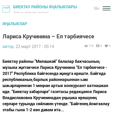
БИЕКТАУ РАЙОНЫ ЯҢАЛЫКЛАРЫ
18+
"Биектау хәбәрләре" газетасы
ЯҢАЛЫКЛАР
Лариса Кручинина – Ел тәрбиячесе
автор,
22 март 2017 - 05:14
713
0
0
Биектау районы "Миләшкәй" балалар бакчасының
музыка җитәкчесе Лариса Кручинина "Ел тәрбиячесе -
2017" Республика бәйгесендә җиңүгә иреште. Бәйгедә
республиканың барлык районнарыннан һәм
шәһәрләреннән 1 меңнән артык конкурсант катнашкан
иде. "Биектау хәбәрләре" газетасы редакциясе Лариса
Владиславовна Кручининадан уңышка ирешүнең
серләре турында сөйләвен үтенде. "Бәйгенең йомгаклау
этабы гына 1-2 көн дәвам итә...