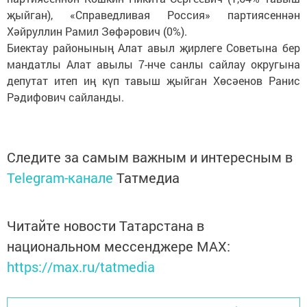
җыйган), «Справедливая Россия» партиясеннән
Хәйруллин Рамил Зөфәрович (0%).
Биектау районының Алат авыл җирлеге Советына бер
мандатлы Алат авылы 7-нче санлы сайлау округына
депутат итеп иң күп тавыш җыйган Хөсәенов Ранис
Рәдифович сайланды.
Следите за самым важным и интересным в
Telegram-канале
Татмедиа
Читайте новости Татарстана в
национальном мессенджере MАХ:
https://max.ru/tatmedia