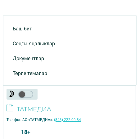
Баш бит
Соңгы яңалыклар
Документлар
Төрле темалар
Телефон АО «ТАТМЕДИА»:
(843) 222 09 84
18+