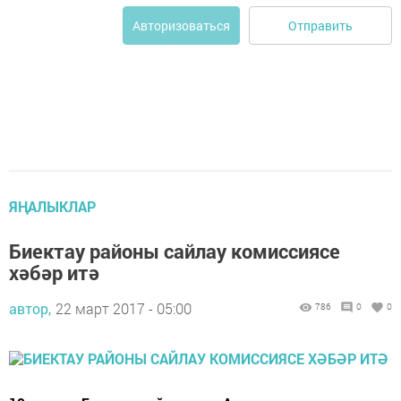
Отправить
Авторизоваться
ЯҢАЛЫКЛАР
Биектау районы сайлау комиссиясе
хәбәр итә
автор,
22 март 2017 - 05:00
786
0
0