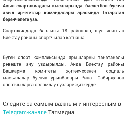
Авыл спартакиадасы кысаларында, баскетбол буенча
авыл ир-егетләр командалары арасында Татарстан
беренчелеге уза.
Спартакиадада барлыгы 18 районнан, шул исәптән
Биектау районы спортчылар катнаша.
Бүген спорт комплексында ярышларны танатаналы
рәвештә ачу уздырылды. Анда Биектау районы
Башкарма комитеты җитәкчесенең социаль
мәсьәләләр буенча урынбасары Ринат Сабирҗанов
спортчыларга сәламләү сүзләре җиткерде.
Следите за самым важным и интересным в
Telegram-канале
Татмедиа