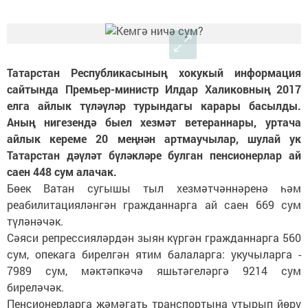
Татарстан Республикасының хокукый информация
сайтында Премьер-министр Илдар Халиковның 2017
елга айлык түләүләр турындагы карары басылды.
Аның нигезендә быел хезмәт ветераннары, уртача
айлык кереме 20 меңнән артмаучылар, шулай ук
Татарстан дәүләт бүләкләре булган пенсионерлар ай
саен 448 сум алачак.
Бөек Ватан сугышы тыл хезмәтчәннәренә һәм
реабилитацияләнгән гражданнарга ай саен 669 сум
түләнәчәк.
Сәяси репрессияләрдән зыян күргән гражданнарга 560
сум, опекага бирелгән ятим балаларга: укучыларга -
7989 сум, мәктәпкәчә яшьтәгеләргә 9214 сум
биреләчәк.
Пенсионерларга җәмәгать транспортына утырып йөрү