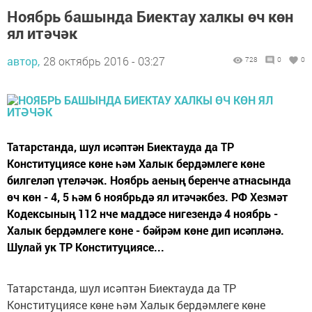
Ноябрь башында Биектау халкы өч көн
ял итәчәк
автор,
28 октябрь 2016 - 03:27
728
0
0
Татарстанда, шул исәптән Биектауда да ТР
Конституциясе көне һәм Халык бердәмлеге көне
билгеләп үтеләчәк. Ноябрь аеның беренче атнасында
өч көн - 4, 5 һәм 6 ноябрьдә ял итәчәкбез. РФ Хезмәт
Кодексының 112 нче маддәсе нигезендә 4 ноябрь -
Халык бердәмлеге көне - бәйрәм көне дип исәпләнә.
Шулай ук ТР Конституциясе...
Татарстанда, шул исәптән Биектауда да ТР
Конституциясе көне һәм Халык бердәмлеге көне