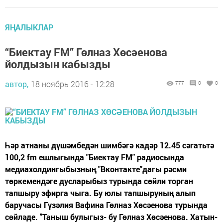
ЯҢАЛЫКЛАР
“Биектау FM” Гөлназ Хөсәенова
йолдызын кабызды
автор,
18 ноябрь 2016 - 12:28
777
0
0
Һәр атнаны дүшәмбедән шимбәгә кадәр 12.45 сәгатьтә
100,2 fm ешлыгында "Биектау FM" радиосында
медиахолдингыбызның "Вконтакте"дагы рәсми
төркемендәге дусларыбыз турында сөйли торган
тапшыру эфирга чыга. Бу юлы тапшыруның алып
баручасы Гүзәлия Вафина Гөлназ Хөсәенова турында
сөйләде. "Таныш булыгыз- бу Гөлназ Хөсәенова. Хатын-