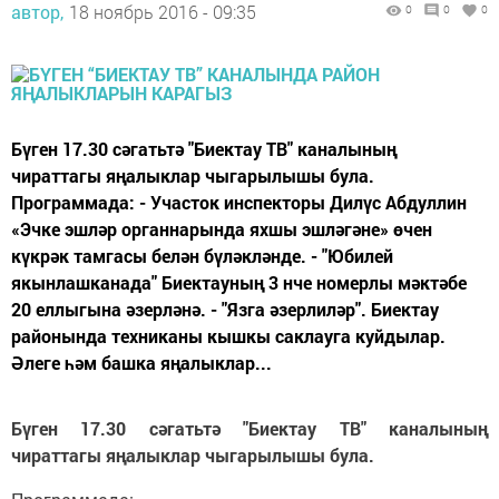
автор,
18 ноябрь 2016 - 09:35
0
0
0
Бүген 17.30 сәгатьтә "Биектау ТВ" каналының
чираттагы яңалыклар чыгарылышы була.
Программада: - Участок инспекторы Дилүс Абдуллин
«Эчке эшләр органнарында яхшы эшләгәне» өчен
күкрәк тамгасы белән бүләкләнде. - "Юбилей
якынлашканада" Биектауның 3 нче номерлы мәктәбе
20 еллыгына әзерләнә. - "Язга әзерлиләр". Биектау
районында техниканы кышкы саклауга куйдылар.
Әлеге һәм башка яңалыклар...
Бүген 17.30 сәгатьтә "Биектау ТВ" каналының
чираттагы яңалыклар чыгарылышы була.