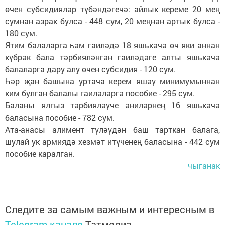
өчен субсидияләр түбәндәгечә: айлык кереме 20 мең
сумнан азрак булса - 448 сум, 20 меңнән артык булса -
180 сум.
Ятим балаларга һәм гаиләдә 18 яшькәчә өч яки аннан
күбрәк бала тәрбияләнгән гаиләдәге алты яшькәчә
балаларга дару алу өчен субсидия - 120 сум.
Һәр җан башына уртача керем яшәү минимумыннан
ким булган балалы гаиләләргә пособие - 295 сум.
Баланы ялгыз тәрбияләүче әниләрнең 16 яшькәчә
баласына пособие - 782 сум.
Ата-анасы алимент түләүдән баш тарткан балага,
шулай ук армиядә хезмәт итүченең баласына - 442 сум
пособие каралган.
чыганак
Следите за самым важным и интересным в
Telegram-канале
Татмедиа