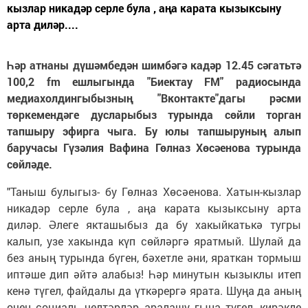
кызлар никадәр серле була , аңа карата кызыксыну
арта диләр....
Һәр атнаны дүшәмбедән шимбәгә кадәр 12.45 сәгатьтә
100,2 fm ешлыгында "Биектау FM" радиосында
медиахолдингыбызның "Вконтакте"дагы рәсми
төркемендәге дусларыбыз турында сөйли торган
тапшыру эфирга чыга. Бу юлы тапшыруның алып
баручасы Гүзәлия Вафина Гөлназ Хөсәенова турында
сөйләде.
"Таныш булыгыз- бу Гөлназ Хөсәенова. Хатын-кызлар
никадәр серле була , аңа карата кызыксыну арта
диләр. Әлеге якташыбыз да бу хакыйкатькә тугры
калып, узе хакында күп сөйләргә яратмый. Шулай да
без аның турында бүген, бәхетле әни, яраткан тормыш
иптәше дип әйтә алабыз! Һәр минутын кызыклы итеп
кенә түгел, файдалы да үткәрергә ярата. Шуңа да аның
өчен социаль челтәрләр аралашу гына түгел, кирәкле