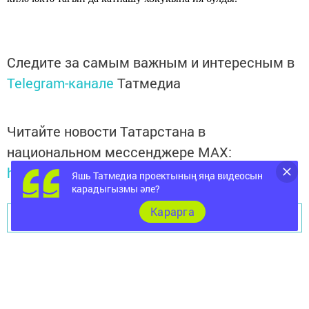
Следите за самым важным и интересным в
Telegram-канале
Татмедиа
Читайте новости Татарстана в
национальном мессенджере MАХ:
https://max.ru/tatmedia
Яшь Татмедиа проектының яңа видеосын
карадыгызмы әле?
Карарга
Перейти на страницу новости