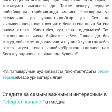
мәгълүмат чыганагы да. Тәмле пешерү серләре,
сабыйларны тәрбиялгәндә мөһим фактларны ул
стенасына да урнаштыра.Әгәр дә Сез дә
кызыксынасыз икэн, күз чите белән генә анын битенә
рәхим итегез. Кисәтәбез, күз генә тидермәгез! Төп
фотосындагы чәчкә бәйләме кебек, Гөлназ да бик
матур, сөйкемле. Аңа киләчәктә шундый гүзәл гөл кебек
гомер итүен теләп калабыз!Яраткан гаиләсе һәм
Биектау радиосы гел янәшәдә булсын!"
P.S. тапшыруның аудиоязмасы "Вконтакте"дагы
рәсми
төркем
ебездә урнаштырылган!
Следите за самым важным и интересным в
Telegram-канале
Татмедиа