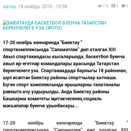
автор,
18 ноябрь 2016 - 10:36
713
0
0
17-20 ноябрь көннәрендә "Биектау "
спорткомплексында "Сәламәтлек" дип аталган XIII
Авыл спартакиадасы кысаларында, баскетбол буенча
авыл ир-егетләр командалары арасында Татарстан
беренчелеге уза. Спартакиадада барлыгы 18 районнан,
шул исәптән Биектау районы спортчылар катнаша.
Бүген спорт комплексында ярышларны танатаналы
рәвештә ачу уздырылды. Анда Биектау районы
Башкарма комитеты җитәкчесенең социаль
мәсьәләләр буенча урынбасары...
17-20 ноябрь көннәрендә "Биектау "
спорткомплексында "Сәламәтлек" дип аталган XIII