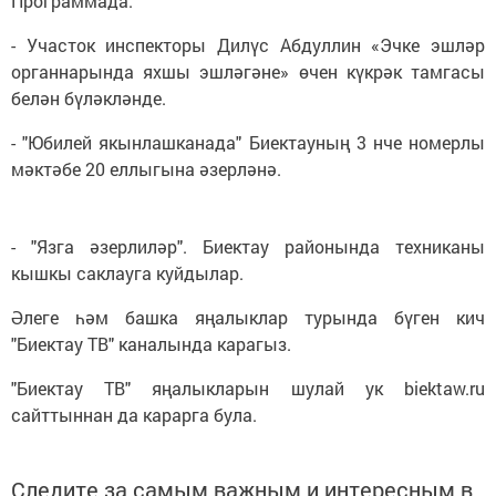
Программада:
- Участок инспекторы Дилүс Абдуллин «Эчке эшләр
органнарында яхшы эшләгәне» өчен күкрәк тамгасы
белән бүләкләнде.
- "Юбилей якынлашканада" Биектауның 3 нче номерлы
мәктәбе 20 еллыгына әзерләнә.
- "Язга әзерлиләр". Биектау районында техниканы
кышкы саклауга куйдылар.
Әлеге һәм башка яңалыклар турында бүген кич
"Биектау ТВ" каналында карагыз.
"Биектау ТВ" яңалыкларын шулай ук biektaw.ru
сайттыннан да карарга була.
Следите за самым важным и интересным в