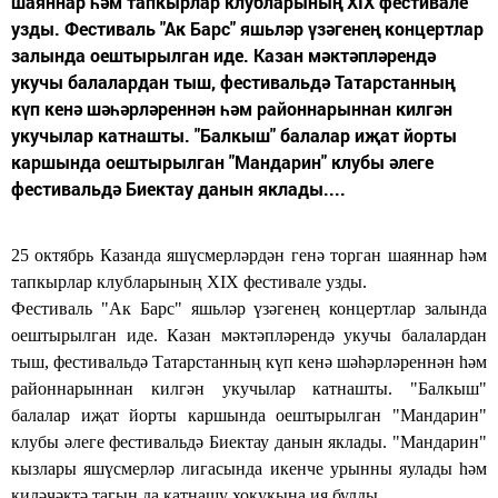
шаяннар һәм тапкырлар клубларының XIX фестивале
узды. Фестиваль "Ак Барс" яшьләр үзәгенең концертлар
залында оештырылган иде. Казан мәктәпләрендә
укучы балалардан тыш, фестивальдә Татарстанның
күп кенә шәһәрләреннән һәм районнарыннан килгән
укучылар катнашты. "Балкыш" балалар иҗат йорты
каршында оештырылган "Мандарин" клубы әлеге
фестивальдә Биектау данын яклады....
25 октябрь Казанда яшүсмерләрдән генә торган шаяннар һәм
тапкырлар клубларының
XIX
фестивале узды.
Фестивал
ь
"Ак Барс" яш
ь
ләр үзәгенең кон
ц
ертлар залында
оештырылган иде. Казан мәктәпләрендә укучы балалардан
тыш, фестивал
ь
дә Татарстанның күп кенә шәһәрләреннән һәм
районнарыннан килгән укучылар катнашты. "Балкыш"
балалар иҗат йорты каршында оештырылган "Мандарин"
клубы әлеге фестивал
ь
дә Биектау данын яклады. "Мандарин"
кызлары яшүсмерләр лигасында икенче урынны яулады һәм
киләчәктә тагын да катнашу хокукына ия булды.