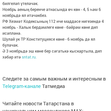
билгеләп үтеләчәк.
Ноябрь аеның беренче атнасында өч көн - 4, 5 һәм 6
ноябрьдә ял итәчәкбез.
РФ Хезмәт Кодексының 112 нче маддәсе нигезендә 4
ноябрь - Халык бердәмлеге көне - бәйрәм көне дип
исәпләнә.
Шулай ук ТР Конституциясе көне - 6 ноябрь дә ял
булачак.
Ә 3 ноябрьдә эш көне бер сәгатькә кыскартыла, дип
хәбәр итә
sntat.ru.
Следите за самым важным и интересным в
Telegram-канале
Татмедиа
Читайте новости Татарстана в
национальном мессенджере MАХ: