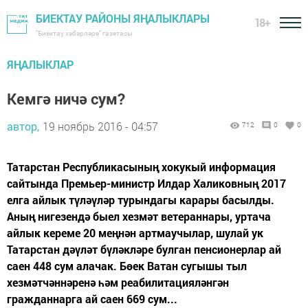
БИЕКТАУ РАЙОНЫ ЯҢАЛЫКЛАРЫ
18+
"Биектау хәбәрләре" газетасы
ЯҢАЛЫКЛАР
Кемгә ничә сум?
автор,
19 ноябрь 2016 - 04:57
712
0
0
Татарстан Республикасының хокукый информация
сайтында Премьер-министр Илдар Халиковның 2017
елга айлык түләүләр турындагы карары басылды.
Аның нигезендә быел хезмәт ветераннары, уртача
айлык кереме 20 меңнән артмаучылар, шулай ук
Татарстан дәүләт бүләкләре булган пенсионерлар ай
саен 448 сум алачак. Бөек Ватан сугышы тыл
хезмәтчәннәренә һәм реабилитацияләнгән
гражданнарга ай саен 669 сум...