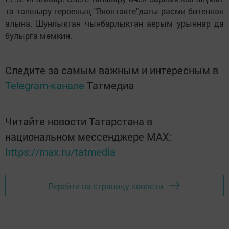
та тапшыру героеның "Вконтакте"дагы рәсми битеннән
алына. Шунлыктан чынбарлыктан аерым урыннар да
булырга мөмкин.
Следите за самым важным и интересным в
Telegram-канале
Татмедиа
Читайте новости Татарстана в
национальном мессенджере MАХ:
https://max.ru/tatmedia
Перейти на страницу новости