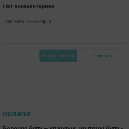
Нет комментариев
Отправить
Авторизоваться
ЯҢАЛЫКЛАР
Беренче булу – ул холык, иң яхшы булу -