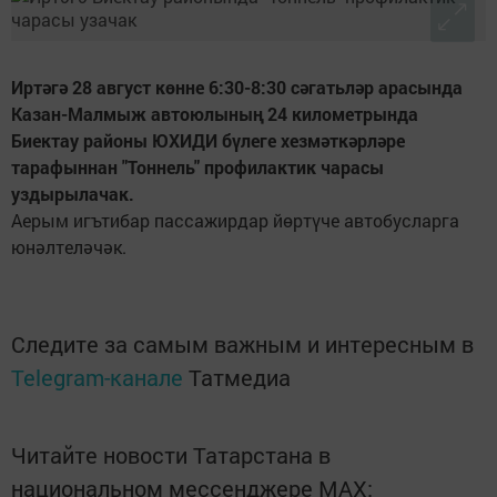
Иртәгә 28 август көнне 6:30-8:30 сәгатьләр арасында
Казан-Малмыж автоюлының 24 километрында
Биектау районы ЮХИДИ бүлеге хезмәткәрләре
тарафыннан "Тоннель" профилактик чарасы
уздырылачак.
Аерым игътибар пассажирдар йөртүче автобусларга
юнәлтеләчәк.
Следите за самым важным и интересным в
Telegram-канале
Татмедиа
Читайте новости Татарстана в
национальном мессенджере MАХ: