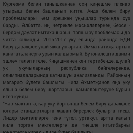
Күргәзмә белән танышканнан соң киңәшмә пленар
утырыш белән башланып китте. Анда белем бирү
проблемалары һәм ирешкән уңышлар турында сүз
барды. Әлбәттә, иң четрекле мәсьәләләрнең берсе -
бердәм дәүләт имтиханнарын тапшыру проблемасы да
читтә калмады. 2016-2017 уку елында районда БДИ
бирү дәрәҗәсе уңай якка үзгәргән. Әмма нәтиҗә артык
канәгатьләнергә урын калдырмый. Бу юнәлештә даими
эшләү таләп ителә. Киңәшмәнең көн тәртибендә, шулай
ук укучыларның республика бәйгеләрендә,
олимпиадаларында катнашуы анализланды. Районның
мәгариф бүлеге башлыгы Нияз Әхмәтҗанов яңа уку
елына белем бирү шартларын камилләштерүне бурыч
итеп куйды.
"Һәр мәктәптә, һәр уку йортында белем бирү дәрәҗәсе
югары стандартларга җавап бирерлек булырга тиеш.
Лидер мәктәпләргә генә түгел, уртакул, артта калып
килә торган мәктәпләргә дә тиешле игътибарны
юнәлтергә кирәк, - диде бүлек башлыгы.