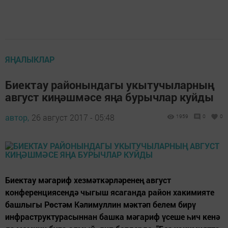
ЯҢАЛЫКЛАР
Биектау районындагы укытучыларның
август киңәшмәсе яңа бурычлар куйды
автор,
26 август 2017 - 05:48
1959
0
0
Биектау мәгариф хезмәткәрләренең август
конференциясендә чыгыш ясаганда район хакимияте
башлыгы Рөстәм Кәлимуллин мәктәп белем бирү
инфраструктурасыннан башка мәгариф үсеше һич кенә