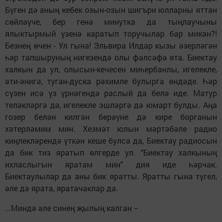
Бүген дә аның кебек озын-озын шигъри юлларны яттан
сөйләүче, бер генә минутка да тыңлаучыны
ялыктырмый үзенә каратып торучылар бар микән?!
Безнең өчен - Ул гына! Эльвира Илдар кызы әзерләгән
һәр тапшыруның нигезендә олы фәлсәфә ята. Биектау
халкын да ул, олысын-кечесен миһербанлы, игелекле,
әти-әнигә, туган-дуска рәхимле булырга өндәде. Һәр
сүзен исә үз үрнәгендә раслый да белә иде. Матур
теләкләргә дә, игелекле эшләргә дә юмарт булды. Аңа
гозер белән килгән берәүне дә кире борганын
хәтерләмим мин. Хезмәт юлын мәртәбәле радио
киңлекләрендә үткән кеше булса да, Биектау радиосын
да бик тиз яратып өлгерде ул. "Биектау халкының
ихласлыгын яратам мин" дия иде һәрчак.
Биектаулылар да аны бик яратты. Яратты гына түгел,
әле дә ярата, яратачаклар да.
...Миндә әле синең җылың калган −