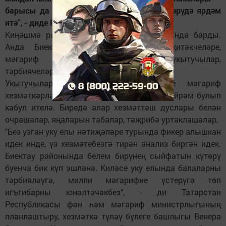
барысы да белем бирүнең сыйфатын күтәрүдә ярдәм
итә", - диде Рөстәм Кәлимуллин.
Киңәшмә районның үзәк мәдният йортында барды.
Анда Биектау районы мәктәпләре җитәкчеләре,
мәгариф бүлеге хезмәткәрләре, укытучылар,
тәрбиячеләр катнашты.
Укытучыларның август конференциясе мәгариф
хезмәткәрләре тарафыннан көтеп алган бәйрәм булып
кабул ителә. Биредә алар хезмәттәш дуслары белән
очрашалар, яңаларын табалар, тәҗрибә уртаклашалар,
"Без узган уку елы нәтиҗәләре турында фикер алышкан
идек инде, үз хезмәтебезгә тирән анализ биргән идек.
Биектау районында белем бирүнең сыйфатын күтәрү
буенча бик күп эшләнә. Киләсе уку елында балаларны
тәрбияләүгә, милли мәгарифне үстерүгә төп
игътибарны юнәлтәчәкбез", - ди Татарстан
Республикасы фән һәм мәгариф министрлыгының
планлаштыру, хезмәткә түләү бүлеге башлыгы Венера