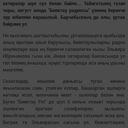
хатирәләр шул сүз белән бәйле... Табигатьнең гүзәл
чоры, август аенда "Биектау радиосы" үзенең беренче
зур юбилеен каршылый. Барчабызның да олы, уртак
бәйрәме ул.
Ни кызганыч, шатлыгыбызны уртаклашырга арабызда
аның яраткан алып баручысы, биектаулыларны радио
киңлекләре аша иң беренче сәламләгән кызы Эльвира
Ибраһимова гына юк. Әмма хатирәләр бакчасында ул
гел безнең янәшәдә, күңел түрләрендә исә аның урыны
мәңгелек.
Сизәсездер, кешелек дөньясы туган көненә
якынлашкан саен, үтелгән юллар, башкарган эшләргә
нәтиҗә ясап, киләчәккә өмет - хыяллар белән яна.
Бүген "Биектау Fm" да шул 5 еллык хезмәт чорында
эшләнгән яраткан сәхифәләрен, кызыклы
вакыйгаларын, мөһим әңгәмәләрен сагынып искә ала.
Бигрәк тә Эльвирасын сагына ул. Хезмәттәшем,