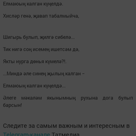
Елмаюың калган күңелдә.
Хисләр генә, җавап табалмыйча,
Шигырь булып, җилгә сибелә...
Тик нигә соң исемең ишетсәм дә,
Якты нурга дөнья күмелә?!.
...Миндә әле синең җылың калган −
Елмаюың калган күңелдә...
Әлеге мәкаләм якынымның рухына дога булып
барсын!
Следите за самым важным и интересным в
Telegram-канале
Татмедиа