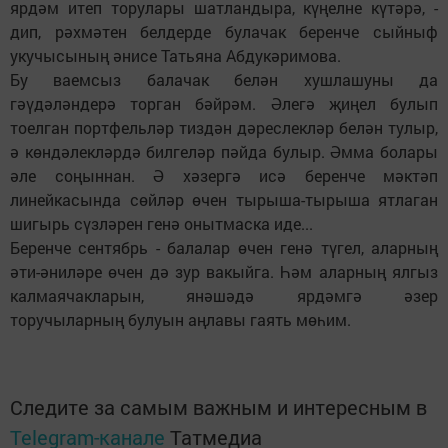
ярдәм итеп торулары шатландыра, күңелне күтәрә, -
дип, рәхмәтен белдерде булачак беренче сыйныф
укучысының әнисе Татьяна Абдукәримова.
Бу ваемсыз балачак белән хушлашуны да
гәүдәләндерә торган бәйрәм. Әлегә җиңел булып
тоелган портфельләр тиздән дәреслекләр белән тулыр,
ә көндәлекләрдә билгеләр пәйда булыр. Әмма болары
әле соңыннан. Ә хәзергә исә беренче мәктәп
линейкасында сөйләр өчен тырыша-тырыша ятлаган
шигырь сүзләрен генә онытмаска иде...
Беренче сентябрь - балалар өчен генә түгел, аларның
әти-әниләре өчен дә зур вакыйга. Һәм аларның ялгыз
калмаячакларын, янәшәдә ярдәмгә әзер
торучыларның булуын аңлавы гаять мөһим.
Следите за самым важным и интересным в
Telegram-канале
Татмедиа