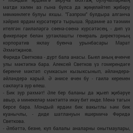
матди хәлен аз гына булса да җиңеләйтеп җибәрү
мөмкинлеге булуы яхшы. "Газпром" булдыра алганча
хәйрия ярдәм күрсәтергә тырыша. Ярдәмне аз тәэмин
ителгән гаиләләргә сөенә-сөенә күрсәтәсең, - дип үз
фикерләре белән уртаклашты генераль директорның
корпоратив яклау буенча урынбасары Марат
Әхмәтҗанов.
Фәридә Светкова - дүрт бала анасы. Быел аның өченче
улы мәктәпкә бара. Алексей Светков үз гомерендәге
беренче мәктәп сумкасын кызыксынып, әйләндерә-
әйләндерә карый. Ә әнисе өчен бу - гаилә керемен
саклауга зур өлеш.
- Бик зур рәхмәт! Әле бер баланы да җыеп җибәрүе
авыр, ә минекеләр мәктәптә икәү бит инде. Менә тагын
берсе бара. Мондый ярдәм бик вакытлы һәм бик
куанычлы, - диде шатлануын яшермичә Фәридә
Светкова.
- Әлбәттә, безне, күп балалы аналарны онытмаулары,