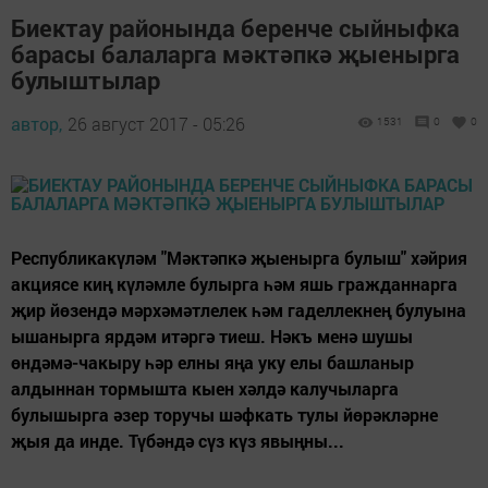
Биектау районында беренче сыйныфка
барасы балаларга мәктәпкә җыенырга
булыштылар
автор,
26 август 2017 - 05:26
1531
0
0
Республикакүләм "Мәктәпкә җыенырга булыш" хәйрия
акциясе киң күләмле булырга һәм яшь гражданнарга
җир йөзендә мәрхәмәтлелек һәм гаделлекнең булуына
ышанырга ярдәм итәргә тиеш. Нәкъ менә шушы
өндәмә-чакыру һәр елны яңа уку елы башланыр
алдыннан тормышта кыен хәлдә калучыларга
булышырга әзер торучы шәфкать тулы йөрәкләрне
җыя да инде. Түбәндә сүз күз явыңны...