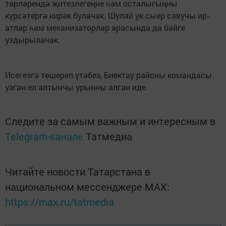
төрләрендә җитезлегеңне һәм осталыгыңны
күрсәтергә кирәк булачак. Шулай ук сыер савучы ир-
атлар һәм механизаторлар арасында да бәйге
уздырылачак.
Исегезгә төшереп үтәбез, Биектау районы командасы
узган ел алтынчы урынны алган иде.
Следите за самым важным и интересным в
Telegram-канале
Татмедиа
Читайте новости Татарстана в
национальном мессенджере MАХ:
https://max.ru/tatmedia