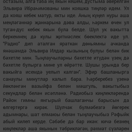
остазым, алга таба иң якын кешем, дустыма әверелгән
Эльвира Ибраһимованы мин кояшка тиңләр идем. Ул
да кояш кебек матур, якты иде. Аның күңел нуры аша
меңләгәннәр җаннарына дәва алды, һәркем өчен ул
туган-дус кебек якын була белде. Шул ук вакытта
беркемнең дә кулы җитмәслек бөеклектә иде ул.
"Радио" дип аталган яраткан дөньямны ачканда
янәшәмдә Эльвира Илдар кызының булуы белән бик
бәхетле мин. Тыңлаучыларны бәхетле итүдән үзең дә
бәхетле булырга мине ул өйрәтте. Шушы урында бер
вакыйга исемдә уелып калган". Эфир башланырга
санаулы минутлар калып бара. Һәрберебез үзенә
йөкләнгән вазыйфа белән мәшгуль, вакытыбыз
секундлар белән исәпләнә. Радиобыз киңлекләрендә
Район гимны янгырый башлаганчы барысын да
өлгертергә кирәк. Шулчак бүлмәбезгә йөгерек
адымнары, шат елмаюы белән тыңлаучыбыз Рәфыйк
абый килеп керде. Сәбәбе дә бар икән: кичә безнең
киңлекләр аша якынын тәбрикләгән, рәхмәт сүзләрен