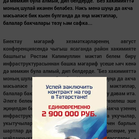
дә мөмкин була алмый, дип белдерде. "Без хакимияттә
моның шулай икәнен беләбез. Нәкъ менә шуңа да акча
мәсьәләсе бик кыен булганда да яңа мәктәпләр,
балалар бакчалары төзү һәм сафка...
Биектау мәгариф хезмәткәрләренең август
конференциясендә чыгыш ясаганда район хакимияте
башлыгы Рөстәм Кәлимуллин мәктәп белем бирү
инфраструктурасыннан башка мәгариф үсеше һич кенә
дә мөмкин була алмый, дип белдерде. "Без хакимияттә
моның шулай икәнен беләбез. Нәкъ менә шуңа да акча
мәсьәләсе бик кыен булганда да яңа мәктәпләр,
балалар бакчалары төзү һәм сафка бастыру дәвам итә.
Әлеге белем йортлары бик көчле. Әмма, төзелеш эше
җиңелдән бирелми. Чөнки һәр мәктәп, һәр бакча үзенең
инфраструктурасы белән тапшырыла. Анда укучылар,
укытучылар, тәрбиячеләр һәм балалар өчен барлык
шартлар да тудырылган. Спорт заллары дисеңме, уен
мәйданчыклары дисеңме, компьютер класслары -