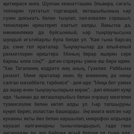
җиткерәсе килә. Шулчак хезмәттәшем Эльвира, сәгать
телләрен туктатып торгандай, якташыбызның һәр
сүзен дикъкать белән тыңлап, хәл-әхвәлен сорашып,
теләкләрен ирештереп озатып калды. Вакытка да,
мөмкинлеккә дә буйсынмый, һәр тыңлаучысына
шундый игътибарлы була белде ул. "Кая гына барсаң
да, сине гел яраталар. Тыңлаучылар да елый-елый
рәхмәтләрен ирештерә. Моның берәр яшерен сере
бармы әллә соң?" - дигән сорауны үзенә еш бирә идем.
"Хак Тәгаләнең кодрәте киң аның, Гүзәлия. Раббыма
рәхмәт. Мине яраталар икән, бу әниемнең дә миңа
салган мәхәббәте, тәрбиясе" - дия иде: "Миңа бит үземә
дә яшәр өчен тыңлаучыларым кирәк", - дип елмаеп куяр
иде. Чыннан да якташларыбыз белән очрашу мизгелен
түземсезлек белән көтеп алды ул. Һәр тапшыруны
күңел биреп, ихластан башкарды. Әңгәмәгә килгән һәр
кунакны якты йөз белән каршылап, микрофон алдында
каушап калганнарны тынычландырып, гади генә
әңгәмәдән дә зур бәйрәм ясый белүче ул гына иде.