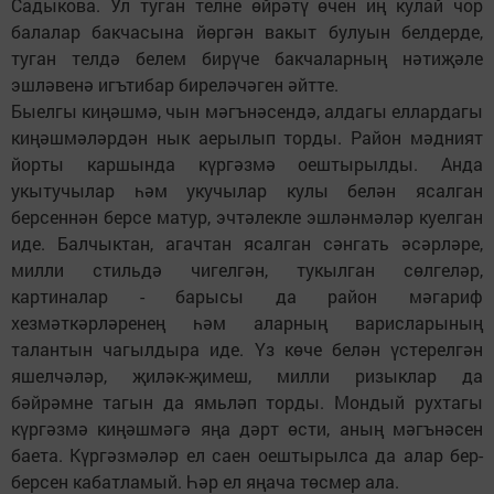
Садыкова. Ул туган телне өйрәтү өчен иң кулай чор
балалар бакчасына йөргән вакыт булуын белдерде,
туган телдә белем бирүче бакчаларның нәтиҗәле
эшләвенә игътибар биреләчәген әйтте.
Быелгы киңәшмә, чын мәгънәсендә, алдагы еллардагы
киңәшмәләрдән нык аерылып торды. Район мәдният
йорты каршында күргәзмә оештырылды. Анда
укытучылар һәм укучылар кулы белән ясалган
берсеннән берсе матур, эчтәлекле эшләнмәләр куелган
иде. Балчыктан, агачтан ясалган сәнгать әсәрләре,
милли стильдә чигелгән, тукылган сөлгеләр,
картиналар - барысы да район мәгариф
хезмәткәрләренең һәм аларның варисларының
талантын чагылдыра иде. Үз көче белән үстерелгән
яшелчәләр, җиләк-җимеш, милли ризыклар да
бәйрәмне тагын да ямьләп торды. Мондый рухтагы
күргәзмә киңәшмәгә яңа дәрт өсти, аның мәгънәсен
баета. Күргәзмәләр ел саен оештырылса да алар бер-
берсен кабатламый. Һәр ел яңача төсмер ала.