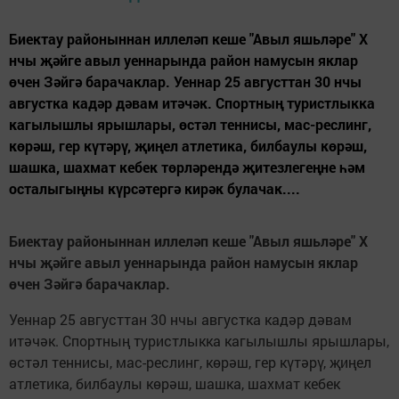
Биектау районыннан иллеләп кеше "Авыл яшьләре" X
нчы җәйге авыл уеннарында район намусын яклар
өчен Зәйгә барачаклар. Уеннар 25 августтан 30 нчы
августка кадәр дәвам итәчәк. Спортның туристлыкка
кагылышлы ярышлары, өстәл теннисы, мас-реслинг,
көрәш, гер күтәрү, җиңел атлетика, билбаулы көрәш,
шашка, шахмат кебек төрләрендә җитезлегеңне һәм
осталыгыңны күрсәтергә кирәк булачак....
Биектау районыннан иллеләп кеше "Авыл яшьләре" X
нчы җәйге авыл уеннарында район намусын яклар
өчен Зәйгә барачаклар.
Уеннар 25 августтан 30 нчы августка кадәр дәвам
итәчәк. Спортның туристлыкка кагылышлы ярышлары,
өстәл теннисы, мас-реслинг, көрәш, гер күтәрү, җиңел
атлетика, билбаулы көрәш, шашка, шахмат кебек