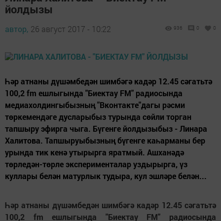
йолдызы
автор,
26 август 2017 - 10:22
936
0
0
Һәр атнаны дүшәмбедән шимбәгә кадәр 12.45 сәгатьтә
100,2 fm ешлыгында "Биектау FM" радиосында
медиахолдингыбызның "Вконтакте"дагы рәсми
төркемендәге дусларыбыз турында сөйли торган
тапшыру эфирга чыга. Бүгенге йолдызыбыз - Линара
Халитова. Тапшыруыбызның бүгенге каһарманы бер
урында тик кенә утырырга яратмый. Ашханәдә
төрледән-төрле эксперименталар уздырырга, үз
куллары белән матурлык тудыра, кул эшләре белән...
Һәр атнаны дүшәмбедән шимбәгә кадәр 12.45 сәгатьтә
100,2 fm ешлыгында "Биектау FM" радиосында