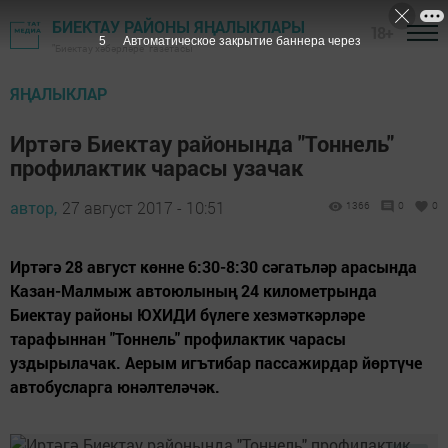
БИЕКТАУ РАЙОНЫ ЯҢАЛЫКЛАРЫ
18+
4
Автоматическое закрытие баннера через
"Биектау хәбәрләре" газетасы
ЯҢАЛЫКЛАР
Иртәгә Биектау районында "Тоннель"
профилактик чарасы узачак
автор,
27 август 2017 - 10:51
1366
0
0
Иртәгә 28 август көнне 6:30-8:30 сәгатьләр арасында
Казан-Малмыж автоюлының 24 километрында
Биектау районы ЮХИДИ бүлеге хезмәткәрләре
тарафыннан "Тоннель" профилактик чарасы
уздырылачак. Аерым игътибар пассажирдар йөртүче
автобусларга юнәлтеләчәк.