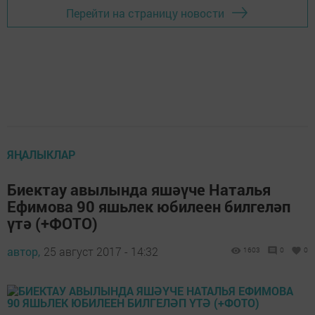
Перейти на страницу новости
ЯҢАЛЫКЛАР
Биектау авылында яшәүче Наталья
Ефимова 90 яшьлек юбилеен билгеләп
үтә (+ФОТО)
автор,
25 август 2017 - 14:32
1603
0
0