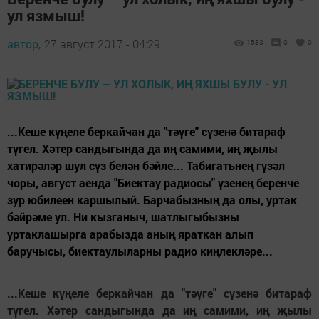
ул язмыш!
автор,
27 август 2017 - 04:29
1583
0
0
...Кеше күңеле беркайчан да "тәүге" сүзенә битараф
түгел. Хәтер сандыгында да иң самими, иң җылы
хатирәләр шул сүз белән бәйле... Табигатьнең гүзәл
чоры, август аенда "Биектау радиосы" үзенең беренче
зур юбилеен каршылый. Барчабызның да олы, уртак
бәйрәме ул. Ни кызганыч, шатлыгыбызны
уртаклашырга арабызда аның яраткан алып
баручысы, биектаулыларны радио киңлекләре...
...Кеше күңеле беркайчан да "тәүге" сүзенә битараф
түгел. Хәтер сандыгында да иң самими, иң җылы