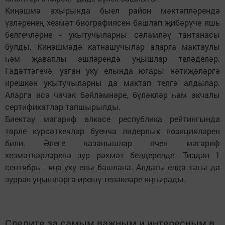
Киңәшмә ахырында быел район мәктәпләрендә
үзләренең хезмәт биографиясен башлап җибәрүче яшь
белгечләрне - укытучыларны сәламләү тантанасы
булды. Киңәшмәдә катнашучылар аларга мактаулы
һәм җаваплы эшләрендә уңышлар теләделәр.
Гадәттәгечә, узган уку елында югары нәтиҗәләргә
ирешкән укытучыларны да мактап телгә алдылар.
Аларга исә чәчәк бәйләмнәре, бүләкләр һәм акчалы
сертификатлар тапшырылды.
Биектау мәгариф өлкәсе республика рейтингында
төрле күрсәткечләр буенча лидерлык позицияләрен
били. Әлеге казанышлар өчен мәгариф
хезмәткәрләренә зур рәхмәт белдерелде. Тиздән 1
сентябрь - яңа уку елы башлана. Алдагы елда тагы да
зуррак уңышларга ирешү теләкләре яңгырады.
Следите за самым важным и интересным в