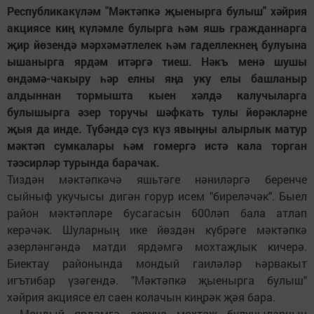
Республикакүләм "Мәктәпкә җыенырга булыш" хәйрия
акциясе киң күләмле булырга һәм яшь гражданнарга
җир йөзендә мәрхәмәтлелек һәм гаделлекнең булуына
ышанырга ярдәм итәргә тиеш. Нәкъ менә шушы
өндәмә-чакыру һәр елны яңа уку елы башланыр
алдыннан тормышта кыен хәлдә калучыларга
булышырга әзер торучы шәфкать тулы йөрәкләрне
җыя да инде. Түбәндә сүз күз явыңны алырлык матур
мәктәп сумкалары һәм гомергә истә кала торган
тәэсирләр турында барачак.
Тиздән мәктәпкәчә яшьтәге нәниләргә беренче
сыйныф укучысы дигән горур исем "биреләчәк". Быел
район мәктәпләре бусагасын 600ләп бала атлап
керәчәк. Шуларның ике йөздән күбрәге мәктәпкә
әзерләнгәндә матди ярдәмгә мохтаҗлык кичерә.
Биектау районында мондый гаиләләр һәрвакыт
игътибар үзәгендә. "Мәктәпкә җыенырга булыш"
хәйрия акциясе ел саен колачын киңрәк җәя бара.
- Мондый ярдәмгә аеруча мохтаҗ булучыларның