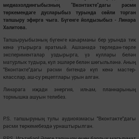
медиахолдингыбызның "Вконтакте"дагы рәсми
төркемендәге дусларыбыз турында сөйли торган
тапшыру эфирга чыга. Бүгенге йолдызыбыз - Линара
Халитова.
Тапшыруыбызның бүгенге каһарманы бер урында тик
кенә утырырга яратмый. Ашханәдә төрледән-төрле
эксперименталар уздырырга, үз куллары белән
матурлык тудыра, кул эшләре белән шөгыльләнә. Аның
"Вконтакте"дагы рәсми битендә күп кенә мастер-
класслар, аш-су рецептлары урын алган.
Линарага иҗади энергия, илһам, планнарының
тормышка ашуын телибез.
P.S. тапшыруның тулы аудиоязмасы "Вконтакте"дагы
рәсми төркемебездә урнаштырылган.
P.P.S. Игътибар! Әлеге тапшыру өчен барлык мәгълүмат