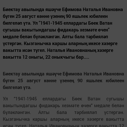
Биектау авылында яшәүче Ефимова Наталья Ивановна
бүген 25 август көнне үзенең 90 яшьлек юбилеен
билгеләп үтә. Ул "1941-1945 еллардагы Бөек Ватан
сугышы вакытындагшы фидакарь хезмәте өчен"
медале белән бүләкләнгән. Алты бала тәрбияләп
үстергән. Кызганычка каршы аларның икесе хәзерге
вакытта исән түгел. Наталья Ивановнаның хәзерге
вакытта 12 оныгы, 22 оныкчыгы бар....
Биектау авылында яшәүче Ефимова Наталья Ивановна
бүген 25 август көнне үзенең 90 яшьлек юбилеен
билгеләп үтә.
Ул "1941-1945 еллардагы Бөек Ватан сугышы
вакытындагшы фидакарь хезмәте өчен" медале белән
бүләкләнгән. Алты бала тәрбияләп үстергән.
Кызганычка каршы аларның икесе хәзерге вакытта
исән түгел. Наталья Ивановнаның хәзерге вакытта 12