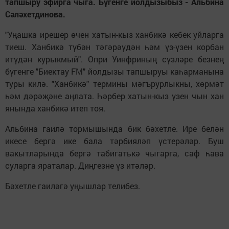
тапшыру эфирга чыга. Бүгенге йолдызыбыз - Альбина
Сәләхетдинова.
"Уңашка ирешер өчен хатын-кыз ханбикә кебек уйларга
тиеш. Ханбикә түбән тәгәрәүдән һәм үз-үзен корбан
итүдән курыкмый". Опри Уинфриның сүзләре безнең
бүгенге "Биектау FM" йолдызы тапшыруы каһарманына
туры килә. "Ханбикә" термины мәгърурлыкны, хөрмәт
һәм дәрәҗәне аңлата. Һәрбер хатын-кыз үзен чын хан
янында ханбикә итеп тоя.
Альбина гаилә тормышында бик бәхетле. Ире белән
икесе бергә ике бала тәрбияләп үстерәләр. Буш
вакытларында бергә табигатькә чыгарга, саф һава
суларга яраталар. Диңгезне үз итәләр.
Бәхетле гаиләгә уңышлар телибез.