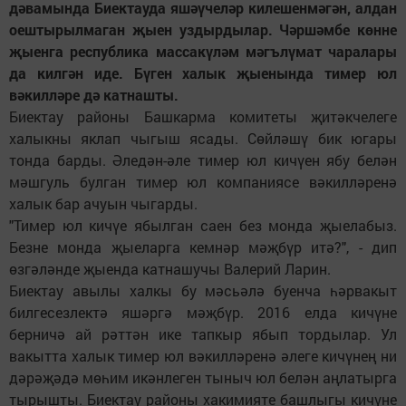
дәвамында Биектауда яшәүчеләр килешенмәгән, алдан
оештырылмаган җыен уздырдылар. Чәршәмбе көнне
җыенга республика массакүләм мәгълүмат чаралары
да килгән иде. Бүген халык җыенында тимер юл
вәкилләре дә катнашты.
Биектау районы Башкарма комитеты җитәкчелеге
халыкны яклап чыгыш ясады. Сөйләшү бик югары
тонда барды. Әледән-әле тимер юл кичүен ябу белән
мәшгуль булган тимер юл компаниясе вәкилләренә
халык бар ачуын чыгарды.
"Тимер юл кичүе ябылган саен без монда җыелабыз.
Безне монда җыеларга кемнәр мәҗбүр итә?", - дип
өзгәләнде җыенда катнашучы Валерий Ларин.
Биектау авылы халкы бу мәсьәлә буенча һәрвакыт
билгесезлектә яшәргә мәҗбүр. 2016 елда кичүне
берничә ай рәттән ике тапкыр ябып тордылар. Ул
вакытта халык тимер юл вәкилләренә әлеге кичүнең ни
дәрәҗәдә мөһим икәнлеген тыныч юл белән аңлатырга
тырышты. Биектау районы хакимияте башлыгы кичүне