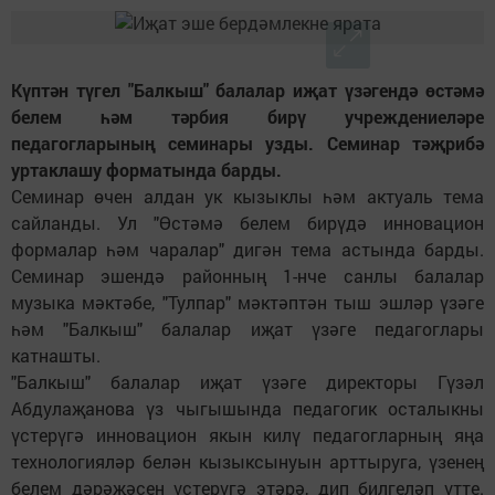
Күптән түгел "Балкыш" балалар иҗат үзәгендә өстәмә
белем һәм тәрбия бирү учреждениеләре
педагогларының семинары узды. Семинар тәҗрибә
уртаклашу форматында барды.
Семинар өчен алдан ук кызыклы һәм актуаль тема
сайланды. Ул "Өстәмә белем бирүдә инновацион
формалар һәм чаралар" дигән тема астында барды.
Семинар эшендә районның 1-нче санлы балалар
музыка мәктәбе, "Тулпар" мәктәптән тыш эшләр үзәге
һәм "Балкыш" балалар иҗат үзәге педагоглары
катнашты.
"Балкыш" балалар иҗат үзәге директоры Гүзәл
Абдулаҗанова үз чыгышында педагогик осталыкны
үстерүгә инновацион якын килү педагогларның яңа
технологияләр белән кызыксынуын арттыруга, үзенең
белем дәрәҗәсен үстерүгә этәрә, дип билгеләп үтте.