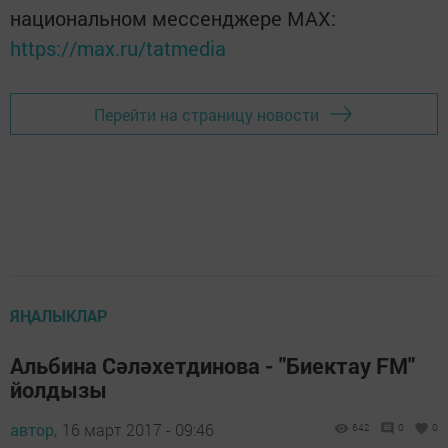
национальном мессенджере MАХ:
https://max.ru/tatmedia
Перейти на страницу новости
ЯҢАЛЫКЛАР
Альбина Сәләхетдинова - "Биектау FM"
йолдызы
автор,
16 март 2017 - 09:46
642
0
0