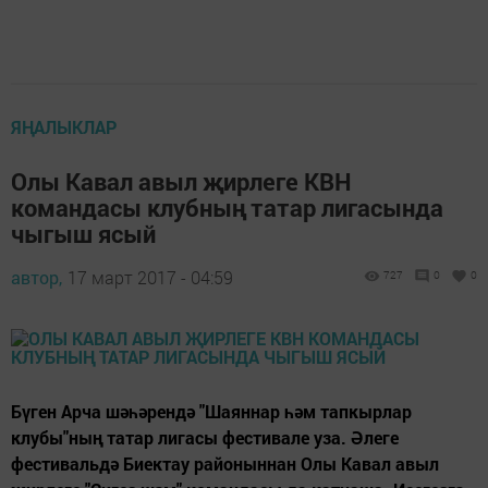
ЯҢАЛЫКЛАР
Олы Кавал авыл җирлеге КВН
командасы клубның татар лигасында
чыгыш ясый
автор,
17 март 2017 - 04:59
727
0
0
Бүген Арча шәһәрендә "Шаяннар һәм тапкырлар
клубы"ның татар лигасы фестивале уза. Әлеге
фестивальдә Биектау районыннан Олы Кавал авыл