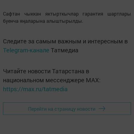
Сафтан чыккан яктырткычлар гарантия шартлары
буенча яңаларына алыштырылды.
Следите за самым важным и интересным в
Telegram-канале
Татмедиа
Читайте новости Татарстана в
национальном мессенджере MАХ:
https://max.ru/tatmedia
Перейти на страницу новости