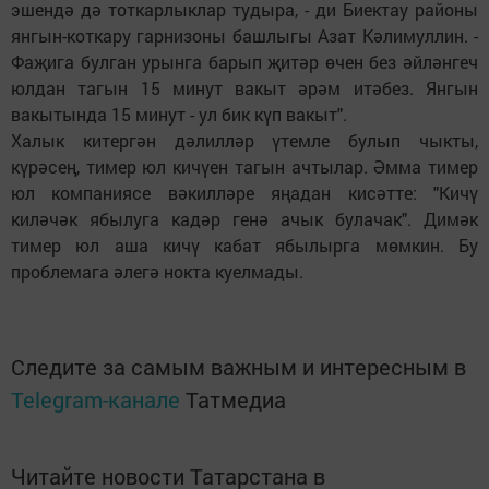
эшендә дә тоткарлыклар тудыра, - ди Биектау районы
янгын-коткару гарнизоны башлыгы Азат Кәлимуллин. -
Фаҗига булган урынга барып җитәр өчен без әйләнгеч
юлдан тагын 15 минут вакыт әрәм итәбез. Янгын
вакытында 15 минут - ул бик күп вакыт".
Халык китергән дәлилләр үтемле булып чыкты,
күрәсең, тимер юл кичүен тагын ачтылар. Әмма тимер
юл компаниясе вәкилләре яңадан кисәтте: "Кичү
киләчәк ябылуга кадәр генә ачык булачак". Димәк
тимер юл аша кичү кабат ябылырга мөмкин. Бу
проблемага әлегә нокта куелмады.
Следите за самым важным и интересным в
Telegram-канале
Татмедиа
Читайте новости Татарстана в