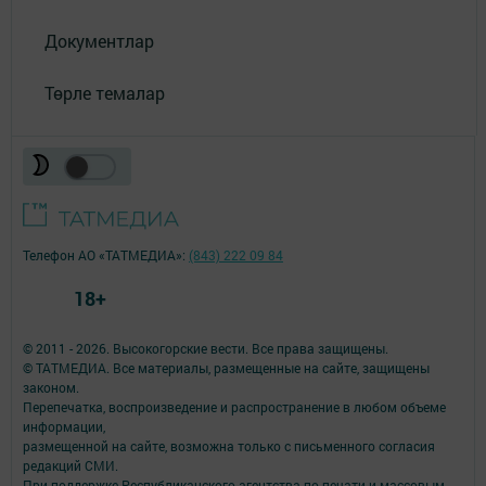
Документлар
Төрле темалар
Телефон АО «ТАТМЕДИА»:
(843) 222 09 84
18+
© 2011 - 2026. Высокогорские вести. Все права защищены.
© ТАТМЕДИА. Все материалы, размещенные на сайте, защищены
законом.
Перепечатка, воспроизведение и распространение в любом объеме
информации,
размещенной на сайте, возможна только с письменного согласия
редакций СМИ.
При поддержке Республиканского агентства по печати и массовым