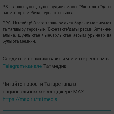
P.S. тапшыруның тулы аудиоязмасы "Вконтакте"дагы
рәсми төркемебездә урнаштырылган.
P.P.S. Игътибар! Әлеге тапшыру өчен барлык мәгълүмат
та тапшыру героеның "Вконтакте"дагы рәсми битеннән
алына. Шунлыктан чынбарлыктан аерым урыннар да
булырга мөмкин.
Следите за самым важным и интересным в
Telegram-канале
Татмедиа
Читайте новости Татарстана в
национальном мессенджере MАХ:
https://max.ru/tatmedia