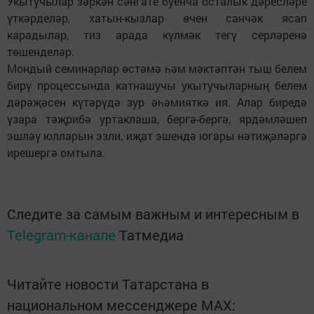
Укытучылар зәркән сәнгате буенча осталык дәресләре
үткәрделәр, хатын-кызлар өчен санчәк ясап
карадылар, тиз арада күлмәк тегү серләренә
төшенделәр.
Мондый семинарлар өстәмә һәм мәктәптән тыш белем
бирү процессында катнашучы укытучыларның белем
дәрәҗәсен күтәрүдә зур әһәмияткә ия. Алар биредә
үзара тәҗрибә уртаклаша, бергә-бергә, ярдәмләшеп
эшләү юлларын эзли, иҗат эшендә югары нәтиҗәләргә
ирешергә омтыла.
Следите за самым важным и интересным в
Telegram-канале
Татмедиа
Читайте новости Татарстана в
национальном мессенджере MАХ: