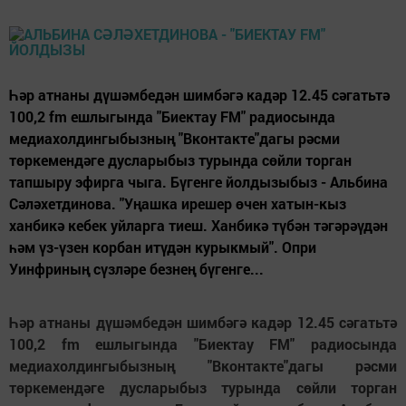
Һәр атнаны дүшәмбедән шимбәгә кадәр 12.45 сәгатьтә
100,2 fm ешлыгында "Биектау FM" радиосында
медиахолдингыбызның "Вконтакте"дагы рәсми
төркемендәге дусларыбыз турында сөйли торган
тапшыру эфирга чыга. Бүгенге йолдызыбыз - Альбина
Сәләхетдинова. "Уңашка ирешер өчен хатын-кыз
ханбикә кебек уйларга тиеш. Ханбикә түбән тәгәрәүдән
һәм үз-үзен корбан итүдән курыкмый". Опри
Уинфриның сүзләре безнең бүгенге...
Һәр атнаны дүшәмбедән шимбәгә кадәр 12.45 сәгатьтә
100,2 fm ешлыгында "Биектау FM" радиосында
медиахолдингыбызның "Вконтакте"дагы рәсми
төркемендәге дусларыбыз турында сөйли торган