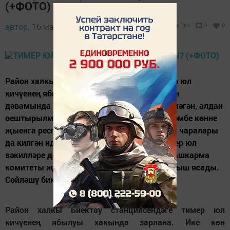
(+ФОТО)
автор,
16 март 2017 - 13:11
783
0
0
Район халкы Биектау станциясендәге тимер юл
кичүенең ябылуы хакында зарлана. Ике көн
дәвамында Биектауда яшәүчеләр килешенмәгән, алдан
оештырылмаган җыен уздырдылар. Чәршәмбе көнне
җыенга республика массакүләм мәгълүмат чаралары
да килгән иде. Бүген халык җыенында тимер юл
вәкилләре дә катнашты. Биектау районы Башкарма
комитеты җитәкчелеге халыкны яклап чыгыш ясады.
Сөйләшү бик югары...
Район халкы Биектау станциясендәге тимер юл
кичүенең ябылуы хакында зарлана. Ике көн