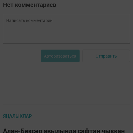
Нет комментариев
Отправить
Авторизоваться
ЯҢАЛЫКЛАР
Алан-Бәксәр авылында сафтан чыккан