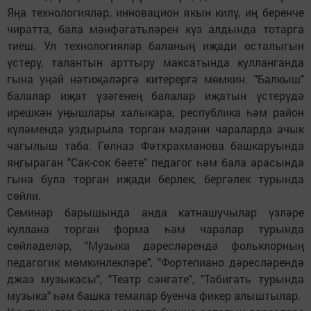
Яңа технологияләр, инновацион якын килү, иң беренче
чиратта, бала мәнфәгатьләрен күз алдында тотарга
тиеш. Ул технологияләр баланың иҗади осталыгын
үстерү, талантын арттыру максатында кулланганда
гына уңай нәтиҗәләргә китерергә мөмкин. "Балкыш"
балалар иҗат үзәгенең балалар иҗатын үстерүдә
ирешкән уңышлары халыкара, республика һәм район
күләмендә уздырыла торган мәдәни чараларда ачык
чагылыш таба. Гөлназ Фәтхрахманова башкаруында
яңгыраган "Сак-сок бәете" педагог һәм бала арасында
гына була торган иҗади берлек, бергәлек турында
сөйли.
Семинар барышында анда катнашучылар үзләре
куллана торган форма һәм чаралар турында
сөйләделәр, "Музыка дәресләрендә фольклорның
педагогик мөмкинлекләре", "Фортепиано дәресләрендә
джаз музыкасы", "Театр сәнгате", "Табигать турында
музыка" һәм башка темалар буенча фикер алыштылар.