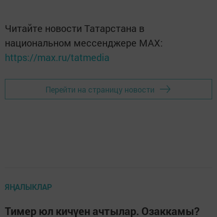
Читайте новости Татарстана в
национальном мессенджере MАХ:
https://max.ru/tatmedia
Перейти на страницу новости
ЯҢАЛЫКЛАР
Тимер юл кичүен ачтылар. Озаккамы?