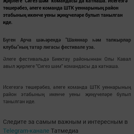
җирлеге "Сигез шәм" командасы да катнаша. Исегезгә
төшерәбез, әлеге команда ШТК уеннарының район
этабының икенче уены җиңүчеләре булып танылган
иде.
Бүген Арча шәһәрендә "Шаяннар һәм тапкырлар
клубы"ның татар лигасы фестивале уза.
Әлеге фестивальдә Биектау районыннан Олы Кавал
авыл җирлеге "Сигез шәм" командасы да катнаша.
Исегезгә төшерәбез, әлеге команда ШТК уеннарының
район этабының икенче уены җиңүчеләре булып
танылган иде.
Следите за самым важным и интересным в
Telegram-канале
Татмедиа