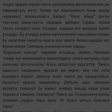
ачуда ярдәм сорап хәтта республика җитәкчелегенә дә
мөрәҗәгать итте. Тимер юл компаниясе моңа кадәр
һәрвакыт килешүләргә барып, "Кичү ябык" дигән
тактаны вакытлыча складка җибәрә торды. Әмма
такта складта озак ятмады, яңадан юл кичүенә килеп
утырды. Бу атнада район җитәкчелеге һәм район халкы
бу мәңгелек низагка нокта кую нияте белән яңадан юл
буена килде. Сөйләшү ачыктан-ачык барды.
"Киртәсез шәһәр" төркеме әгъзасы Әминә Ибнеева
тимер юл компаниясе вәкилләренә әлеге кичүнең гади
халыкка кагылышлы ягын исбатлап күрсәтте: "Безгә
ашыгыч медицина ярдәме дә кирәк, без тиз генә
шәһәргә барып кайтыр өчен такси да чакыртабыз.
Ашыгыч ярдәм машинасы Дөбьяз аша әйләнеп
килергә тиешме? Бу вакыт эчендә авыру кеше үлми
торырга тиешме, Сезнеңчә? Такси да 16 километр юлны
әйләнеп узарга тиеш була. Ул безгә алтын бәясенә
төшә".