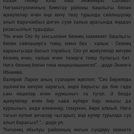
Казан тимер юлы баш инженеры Салават
Нигъмәтуллинның Биектау районы башлыгы белән
җәяүлеләр өчен яңа кичү төзү турында сөйләшүләр
алып барачакбыз дигән сүзе халык арасында яңадан
ризасызлык тудырды.
"Ни өчен Сез бу мәсьәләне безнең хакимият башлыгы
белән сөйләшергә тиеш, менә без - халык - Сезнең
каршыгызда басып торабыз. Сез ул җәяүлеләр кичүен
безнең өчен, халык өчен төзергә тиеш буласыз бит.
Нигә безнең белән генә киңәшләшмисез", - диде Әмингә
Ибнеева.
Валерий Ларин аның сүзләрен җөпләп: "Сез Бөреледә
эшләнгән кичүне карагыз, анда барысы да бик гади
һәм кешеләр өчен куркыныч та түгел. Ә бездә
җәяүлеләр өчен бер һава күпере бар, анысы да
куркыныч, анда өлкәннәр, гомумән, йөри алмый. Нигә
тагын күпме акчалар чыгарып, яңа күпер турында сүз
алып барасыз? ", - диде ул.
"Кичүнең ябылуы районның янгын сүндерү хезмәте