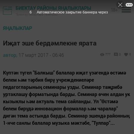
БИЕКТАУ РАЙОНЫ ЯҢАЛЫКЛАРЫ
18+
5
Автоматическое закрытие баннера через
"Биектау хәбәрләре" газетасы
ЯҢАЛЫКЛАР
Иҗат эше бердәмлекне ярата
автор,
17 март 2017 - 06:46
777
0
0
Күптән түгел "Балкыш" балалар иҗат үзәгендә өстәмә
белем һәм тәрбия бирү учреждениеләре
педагогларының семинары узды. Семинар тәҗрибә
уртаклашу форматында барды. Семинар өчен алдан ук
кызыклы һәм актуаль тема сайланды. Ул "Өстәмә
белем бирүдә инновацион формалар һәм чаралар"
дигән тема астында барды. Семинар эшендә районның
1-нче санлы балалар музыка мәктәбе, "Тулпар"...