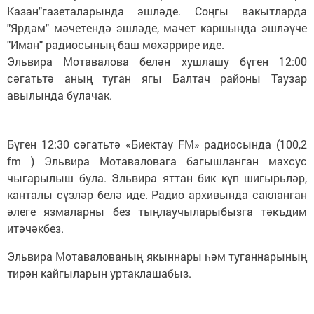
Казан"газеталарында эшләде. Соңгы вакытларда
"Ярдәм" мәчетендә эшләде, мәчет каршында эшләүче
"Иман" радиосының баш мөхәррире иде.
Эльвира Мотавалова белән хушлашу бүген 12:00
сәгатьтә аның туган ягы Балтач районы Таузар
авылында булачак.
Бүген 12:30 сәгатьтә «Биектау FM» радиосында (100,2
fm ) Эльвира Мотаваловага багышланган махсус
чыгарылыш була. Эльвира яттан бик күп шигырьләр,
канталы сүзләр белә иде. Радио архивында сакланган
әлеге язмаларны без тыңлаучыларыбызга тәкъдим
итәчәкбез.
Эльвира Мотавалованың якыннары һәм туганнарының
тирән кайгыларын уртаклашабыз.