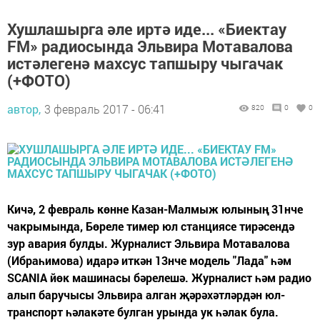
Хушлашырга әле иртә иде... «Биектау
FM» радиосында Эльвира Мотавалова
истәлегенә махсус тапшыру чыгачак
(+ФОТО)
автор,
3 февраль 2017 - 06:41
820
0
0
Кичә, 2 февраль көнне Казан-Малмыж юлының 31нче
чакрымында, Бөреле тимер юл станциясе тирәсендә
зур авария булды. Журналист Эльвира Мотавалова
(Ибраһимова) идарә иткән 13нче модель "Лада" һәм
SCANIA йөк машинасы бәрелешә. Журналист һәм радио
алып баручысы Эльвира алган җәрәхәтләрдән юл-
транспорт һәлакәте булган урында ук һәлак була.