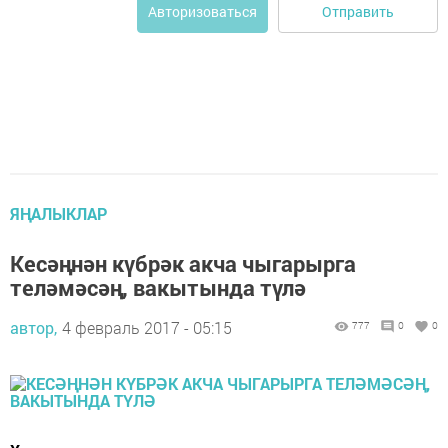
Отправить
Авторизоваться
ЯҢАЛЫКЛАР
Кесәңнән күбрәк акча чыгарырга
теләмәсәң, вакытында түлә
автор,
4 февраль 2017 - 05:15
777
0
0