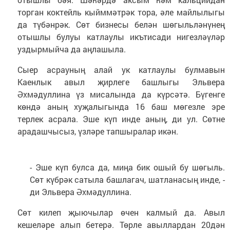
торган коктейль кыйммәтрәк тора, әле майлылыгы
да түбәнрәк. Сөт бизнесы белән шөгыльләнүнең
отышлы булуы катлаулы икътисади нигезләүләр
уздырмыйча да аңлашыла.
Сыер асрауның алай ук катлаулы булмавын
Каенлык авыл җирлеге башлыгы Эльвера
Әхмәдуллина үз мисалында да күрсәтә. Бүгенге
көндә аның хуҗалыгында 16 баш мөгезле эре
терлек асрала. Эше күп инде аның, ди ул. Сөтне
арадашчысыз, үзләре тапшыралар икән.
- Эше күп булса да, миңа бик ошый бу шөгыль.
Сөт күбрәк сатыла башлагач, шатланасың инде, -
ди Эльвера Әхмәдуллина.
Сөт килеп җыючылар өчен калмый да. Авыл
кешеләре алып бетерә. Төрле авыллардан 20дән