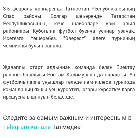
3-5 февраль көннәрендә Татарстан Республикасының
Спас районы Болгар шәһәрендә Татарстан
Республикасының кече шәһәрләре һәм авыл
районнары Кубогына футбол буенча уеннар узачак.
Исегезгә төшерәбез, "Эверест" әлеге турниның
чемпионы булып санала.
Җаваплы старт алдыннан команда белән Биектау
районы башлыгы Рөстәм Кәлимуллин да очрашты. Ул
футболчыларга уңышлар теләде һәм киләсе турнирда
команданың яхшы уен күрсәтеп, югары күрсәткечләргә
ирешүенә ышануын белдерде.
Следите за самым важным и интересным в
Telegram-канале
Татмедиа