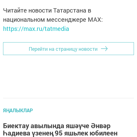
Читайте новости Татарстана в
национальном мессенджере MАХ:
https://max.ru/tatmedia
Перейти на страницу новости
ЯҢАЛЫКЛАР
Биектау авылында яшәүче Әнвәр
Һадиева үзенең 95 яшьлек юбилеен