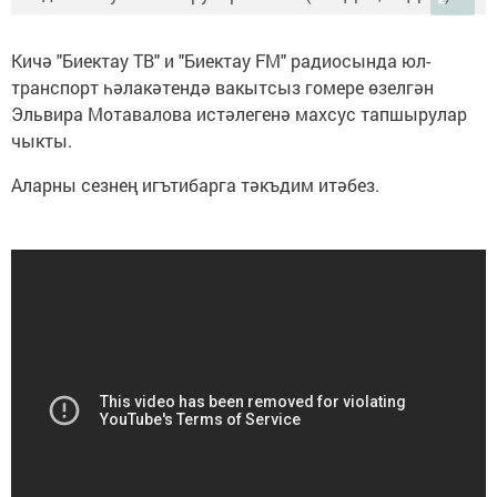
Кичә "Биектау ТВ" и "Биектау FM" радиосында юл-
транспорт һәлакәтендә вакытсыз гомере өзелгән
Эльвира Мотавалова истәлегенә махсус тапшырулар
чыкты.
Аларны сезнең игътибарга тәкъдим итәбез.