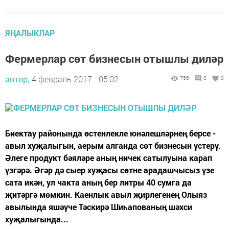
ЯҢАЛЫКЛАР
Фермерлар сөт бизнесын отышлы диләр
автор,
4 февраль 2017 - 05:02
756
0
0
Биектау районында өстенлекле юнәлешләрнең берсе -
авыл хуҗалыгын, аерым алганда сөт бизнесын үстерү.
Әлеге продукт бәяләре аның ничек сатылуына карап
үзгәрә. Әгәр дә сыер хуҗасы сөтне арадашчысыз үзе
сата икән, ул чакта аның бер литры 40 сумга да
җитәргә мөмкин. Каенлык авыл җирлегенең Олыяз
авылында яшәүче Тәскирә Шиһапованың шәхси
хуҗалыгында...