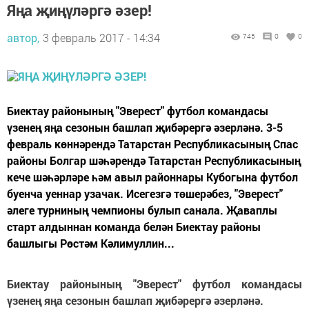
Яңа җиңүләргә әзер!
автор,
3 февраль 2017 - 14:34
745
0
0
Биектау районының "Эверест" футбол командасы
үзенең яңа сезонын башлап җибәрергә әзерләнә. 3-5
февраль көннәрендә Татарстан Республикасының Спас
районы Болгар шәһәрендә Татарстан Республикасының
кече шәһәрләре һәм авыл районнары Кубогына футбол
буенча уеннар узачак. Исегезгә төшерәбез, "Эверест"
әлеге турниның чемпионы булып санала. Җаваплы
старт алдыннан команда белән Биектау районы
башлыгы Рөстәм Кәлимуллин...
Биектау районының "Эверест" футбол командасы
үзенең яңа сезонын башлап җибәрергә әзерләнә.