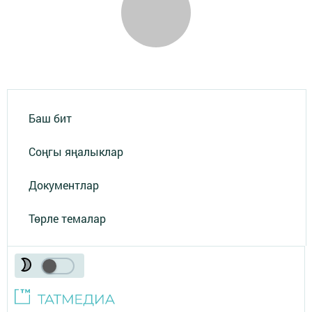
Баш бит
Соңгы яңалыклар
Документлар
Төрле темалар