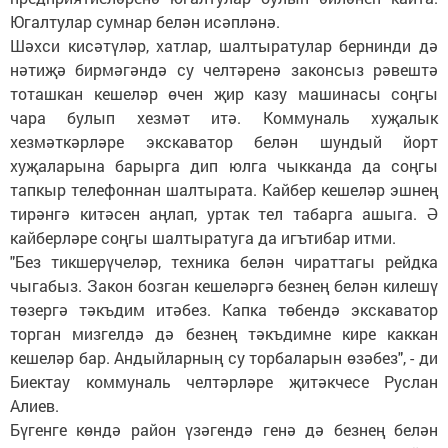
Югалтулар сумнар белән исәпләнә.
Шәхси кисәтүләр, хатлар, шалтыратулар бернинди дә
нәтиҗә бирмәгәндә су челтәренә законсыз рәвештә
тоташкан кешеләр өчен җир казу машинасы соңгы
чара булып хезмәт итә. Коммуналь хуҗалык
хезмәткәрләре экскаватор белән шундый йорт
хуҗаларына барырга дип юлга чыкканда да соңгы
тапкыр телефоннан шалтырата. Кайбер кешеләр эшнең
тирәнгә китәсен аңлап, уртак тел табарга ашыга. Ә
кайберләре соңгы шалтыратуга да игътибар итми.
"Без тикшерүчеләр, техника белән чираттагы рейдка
чыгабыз. Закон бозган кешеләргә безнең белән килешү
төзергә тәкъдим итәбез. Капка төбендә экскаватор
торган мизгелдә дә безнең тәкъдимне кире каккан
кешеләр бар. Андыйларның су торбаларын өзәбез", - ди
Биектау коммуналь челтәрләре җитәкчесе Руслан
Алиев.
Бүгенге көндә район үзәгендә генә дә безнең белән