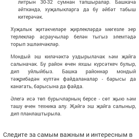
литрын 30-32 сумнан тапшыралар. Башкача
әйткәндә, хуҗалыкларга да бу әйбәт табыш
китерәчәк.
Хуҗалык җитәкчеләре җирлекләрдә мөгезле эер
терлекләр асраучылар белән тыгыз элемтәдә
торып эшләячәкләр.
Мондый эш киләчәктә уздырылачак һәм җайга
салыначак. Бу район өчен яхшы күрсәткеч булыр,
дип уйлыйбыз. Башка районнар мондый
тәҗрибәдән күптән файдаланалар - барысы да
канәгать, барысына да файда.
Әлегә исә төп бурычларның берсе - сөт җыю һәм
ташу өчен техника алу. Җәйгә эш җайга салыныр,
дип планлаштырыла.
Следите за самым важным и интересным в