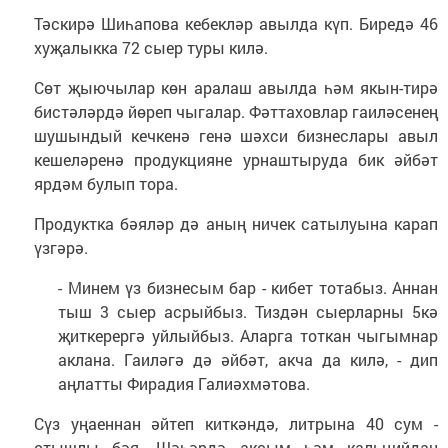
Тәскирә Шиһапова кебекләр авылда күп. Биредә 46
хуҗалыкка 72 сыер туры килә.
Сөт җыючылар көн аралаш авылда һәм якын-тирә
бистәләрдә йөреп чыгалар. Фәттаховлар гаиләсенең
шушындый кечкенә генә шәхси бизнеслары авыл
кешеләренә продукцияне урнаштыруда бик әйбәт
ярдәм булып тора.
Продуктка бәяләр дә аның ничек сатылуына карап
үзгәрә.
- Минем үз бизнесым бар - кибет тотабыз. Аннан
тыш 3 сыер асрыйбыз. Тиздән сыерларны 5кә
җиткерергә уйлыйбыз. Аларга тоткан чыгымнар
аклана. Гаиләгә дә әйбәт, акча да килә, - дип
аңлатты Фирадия Галиәхмәтова.
Сүз уңаеннан әйтеп киткәндә, литрына 40 сум -
отышлы бәя. Шәһәрдә аксым һәм кальцийдан