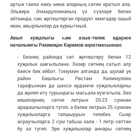
артык гаилә нәкъ менә аларның сөтен яратып ала.
Эльвера Әхмәдуллинаның үз сүзләре белән
әйткәндә, син җитештергән продукт кемгәдер ошый
икән, авырлыклар да куркытмый.
Авыл хуҗалыгы һәм азык-төлек идарәсе
начальнигы Рәхимҗан Кәримов аңлатмасыннан:
- Безнең районда сөт җитештерү белән 12
хуҗалык шөгыльләнә. Хәзер сөтнең сатып алу
бәясе бик әйбәт. Гомумән алганда да, шулай ук
район Башлыгы Рөстәм Кәлимуллин
тарафыннан да шәхси ярдәмче хуҗалыкларны
да җәлеп итү турындагы мәсьәлә кузгатыла. Без
кешеләрнең сөтне литрын 20-23 сумнан
арадашчыларга түгел, ә бәлки литрын 25 сумнан
хуҗалыкларга тапшыруын телибез. Сыер
асраучыларга 2 сум табыш кала - 1 литр сөттән
бу аз түгел. Эре хуҗалыклар аннары сөтнең