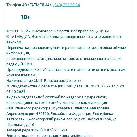
Телефон АО «ТАТМЕДИА»:
(843) 222 09 84
18+
© 2011 - 2026. Высокогорские вести. Все права защищены.
© ТАТМЕДИА. Все материалы, размещенные на сайте, защищены
законом.
Перепечатка, воспроизведение и распространение в любом объеме
информации,
размещенной на сайте, возможна только с письменного согласия
редакций СМИ.
При поддержке Республиканского агентства по печати и массовым
коммуникациям.
Наименование СМИ: Высокогорские вести
№ свидетельства о регистрации СМИ, дата: ЭЛ № ФС 77 - 90215 от
07.10.2025
выдано Федеральной службой по надзору в сфере связи,
информационных технологий и массовых коммуникаций
ФИО главного редактора: Мустафина Эльвира Анваровна
Адрес редакции: 422700, Российская Федерация, Республика
Татарстан, Высокогорский район, пос. ж.д.ст. Высокая Гора, ул.
Школьная, д. 16
Телефон редакции: (84365) 2-36-48
Электронная почта редакции: vgora-vesti@mail.ru