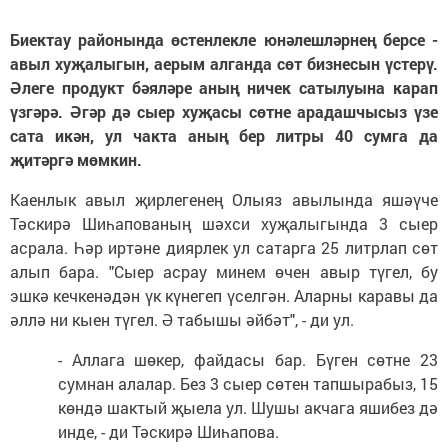
Биектау районында өстенлекле юнәлешләрнең берсе -
авыл хуҗалыгын, аерым алганда сөт бизнесын үстерү.
Әлеге продукт бәяләре аның ничек сатылуына карап
үзгәрә. Әгәр дә сыер хуҗасы сөтне арадашчысыз үзе
сата икән, ул чакта аның бер литры 40 сумга да
җитәргә мөмкин.
Каенлык авыл җирлегенең Олыяз авылында яшәүче
Тәскирә Шиһапованың шәхси хуҗалыгында 3 сыер
асрала. Һәр иртәне диярлек ул сатарга 25 литрлап сөт
алып бара. "Сыер асрау минем өчен авыр түгел, бу
эшкә кечкенәдән үк күнегеп үселгән. Аларны каравы да
әллә ни кыен түгел. Ә табышы әйбәт", - ди ул.
- Аллага шөкер, файдасы бар. Бүген сөтне 23
сумнан алалар. Без 3 сыер сөтен тапшырабыз, 15
көндә шактый җыела ул. Шушы акчага яшибез дә
инде, - ди Тәскирә Шиһапова.