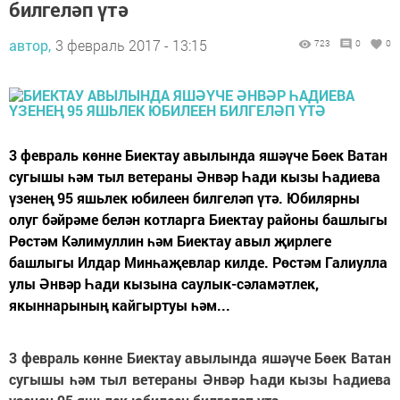
билгеләп үтә
автор,
3 февраль 2017 - 13:15
723
0
0
3 февраль көнне Биектау авылында яшәүче Бөек Ватан
сугышы һәм тыл ветераны Әнвәр Һади кызы Һадиева
үзенең 95 яшьлек юбилеен билгеләп үтә. Юбилярны
олуг бәйрәме белән котларга Биектау районы башлыгы
Рөстәм Кәлимуллин һәм Биектау авыл җирлеге
башлыгы Илдар Минһаҗевлар килде. Рөстәм Галиулла
улы Әнвәр Һади кызына саулык-сәламәтлек,
якыннарының кайгыртуы һәм...
3 февраль көнне Биектау авылында яшәүче Бөек Ватан
сугышы һәм тыл ветераны Әнвәр Һади кызы Һадиева