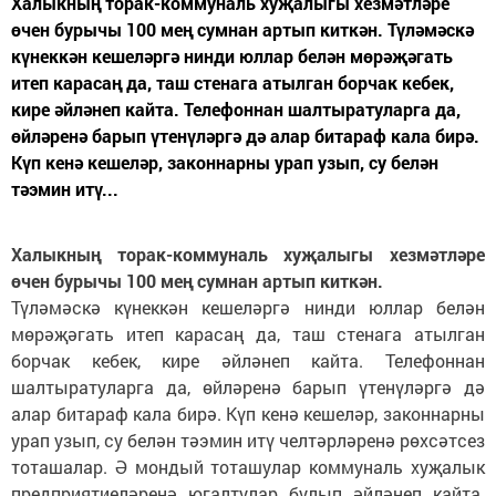
Халыкның торак-коммуналь хуҗалыгы хезмәтләре
өчен бурычы 100 мең сумнан артып киткән. Түләмәскә
күнеккән кешеләргә нинди юллар белән мөрәҗәгать
итеп карасаң да, таш стенага атылган борчак кебек,
кире әйләнеп кайта. Телефоннан шалтыратуларга да,
өйләренә барып үтенүләргә дә алар битараф кала бирә.
Күп кенә кешеләр, законнарны урап узып, су белән
тәэмин итү...
Халыкның торак-коммуналь хуҗалыгы хезмәтләре
өчен бурычы 100 мең сумнан артып киткән.
Түләмәскә күнеккән кешеләргә нинди юллар белән
мөрәҗәгать итеп карасаң да, таш стенага атылган
борчак кебек, кире әйләнеп кайта. Телефоннан
шалтыратуларга да, өйләренә барып үтенүләргә дә
алар битараф кала бирә. Күп кенә кешеләр, законнарны
урап узып, су белән тәэмин итү челтәрләренә рөхсәтсез
тоташалар. Ә мондый тоташулар коммуналь хуҗалык
предприятиеләренә югалтулар булып әйләнеп кайта.