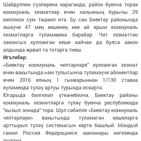
Шайдуллин сүзләренә караганда, район буенча торак
коммуналь хезмәтләр өчен халыкның бурычы 29
миллион сум тәшкил итә. Бу сан Биектау районында
яшәүче 47 мең кешенең ике ай ярым коммуналь
хезмәтләргә түләмәвенә бәрабәр. Чит хезмәттән
законсыз кулланган кеше кайчан да булса закон
алдында җавап та тотарга тиеш.
Игътибар:
«Биектау коммуналь челтәрләре" кулланган хезмәт
өчен вакытында һәм тулысынча түләмәүче абонентлар
өчен 2016 елның 1 гынварыннан 1/130 ставка
күләмендә түләү артуы турында искәртә.
Югарыда билгеләп үткәнебезчә, Биектау районы
коммуналь хезмәтләргә түләү буенча республикада
"кызыл зонада" тора. Шул сәбәпле «Биектау коммуналь
челтәрләре» вакытында түләмәгән кешеләргә
арттырып түләү системасын кертә башлый. Мондый
гамәл Россия Федерациясе законнары нигезендә
эшләнә.