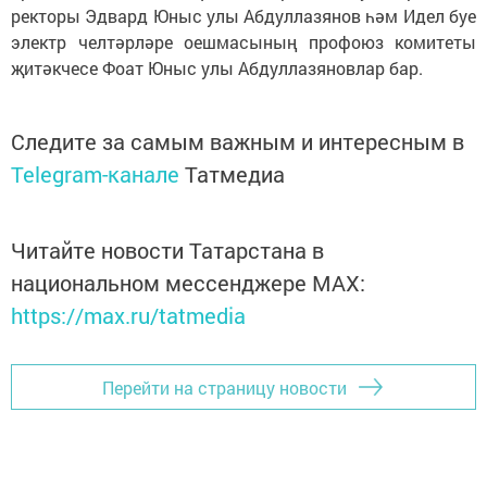
ректоры Эдвард Юныс улы Абдуллазянов һәм Идел буе
электр челтәрләре оешмасының профоюз комитеты
җитәкчесе Фоат Юныс улы Абдуллазяновлар бар.
Следите за самым важным и интересным в
Telegram-канале
Татмедиа
Читайте новости Татарстана в
национальном мессенджере MАХ:
https://max.ru/tatmedia
Перейти на страницу новости