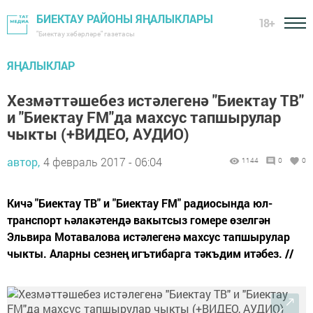
БИЕКТАУ РАЙОНЫ ЯҢАЛЫКЛАРЫ
18+
"Биектау хәбәрләре" газетасы
ЯҢАЛЫКЛАР
Хезмәттәшебез истәлегенә "Биектау ТВ"
и "Биектау FM"да махсус тапшырулар
чыкты (+ВИДЕО, АУДИО)
автор,
4 февраль 2017 - 06:04
1144
0
0
Кичә "Биектау ТВ" и "Биектау FM" радиосында юл-
транспорт һәлакәтендә вакытсыз гомере өзелгән
Эльвира Мотавалова истәлегенә махсус тапшырулар
чыкты. Аларны сезнең игътибарга тәкъдим итәбез. //