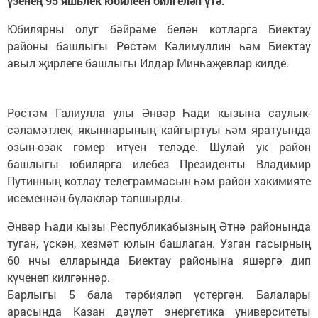
үзенең 95 яшьлек юбилеен билгеләп үтә.
Юбилярны олуг бәйрәме белән котларга Биектау
районы башлыгы Рөстәм Кәлимуллин һәм Биектау
авыл җирлеге башлыгы Илдар Минһаҗевлар килде.
Рөстәм Галиулла улы Әнвәр Һади кызына саулык-
сәламәтлек, якыннарының кайгыртуы һәм яратуында
озын-озак гомер итүен теләде. Шулай ук район
башлыгы юбилярга илебез Президенты Владимир
Путинның котлау телеграммасын һәм район хакимияте
исеменнән бүләкләр тапшырды.
Әнвәр Һади кызы Республикабызның Әтнә районында
туган, үскән, хезмәт юлын башлаган. Узган гасырның
60 нчы елларында Биектау районына яшәргә дип
күченеп килгәннәр.
Барлыгы 5 бала тәрбияләп үстергән. Балалары
арасында Казан дәүләт энергетика университеты