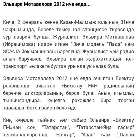
Эльвира Мотавалова 2012 нче елда...
Кичә, 2 февраль көнне Казан-Малмыж юлының 31нче
чакрымында, Бөреле тимер юл станциясе тирәсендә
зур авария булды. Журналист Эльвира Мотавалова
(Ибраһимова) идарә иткән 13нче модель "Лада" һәм
SCANIA йөк машинасы бәрелешә. Журналист һәм радио
алып баручысы Эльвира алган җәрәхәтләрдән юл-
транспорт һәлакәте булган урында ук һәлак була.
Эльвира Мотавалова 2012 нче елда ачылган Биектау
районында ачылган «Биектау FM» радиосының
беренче дикторларының берсе була. Аның ягымлы,
тынычландыра, күңелгә рәхәҗлек бирә торган
тавышын бөтен район белә иде.
Киң күңелле, тыйнак һәм сабыр Эльвира «Биектау
FM»нан соң "Татарстан", "Татарстан-Яңа гасыр"
телеканалларында, "Болгар", "Азан" һәм "Шәһри