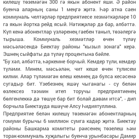
килешү төземәгән 300 гә якын абонент яши. Ә район
буенча аларның саны 1 меңгә җитә. Һәр атна саен
коммуналь челтәрләр предприятиесе хезмәткәрләре 10
га якын йортка рейд ясый. Нәтиҗәләр дә бар, әлбәттә.
Күп кенә абонентлар үзләренең гаебен танып, төзәлергә
тырыша. Коммуналь хезмәтләр өчен түләү
мәсьәләсендә Биектау районы "кызыл зонага" керә.
Эшнең сыйфаты да түләү процентына бәйле.
"Бу хәл, әлбәттә, һәркемне борчый. Кемдер түли, кемдер
түләми. Минем, мәсьәлән, чит кеше өчен түлисем
килми. Алар түләмәгән өлеш кемнең дә булса кесәсенә
сугадыр бит. Үзебезнең яшәү чыганагы - су белән
өзлексез тәэмин итеп торучы предприятиенең
бөлгенлеккә дә төшүе бар бит болай дәвам итсә", - дип
борчыла Биектауда яшәүче Алсу Һидиятуллина.
Предприятие белән килешү төземәгән абонентларның
гомуми бурычы 6 миллион сумга кадәр җитә. Биектау
районы Башкарма комитеты рәисенең төзелеш һәм
торак-коммуналь хуҗалыгы буенча урынбасары Дамир