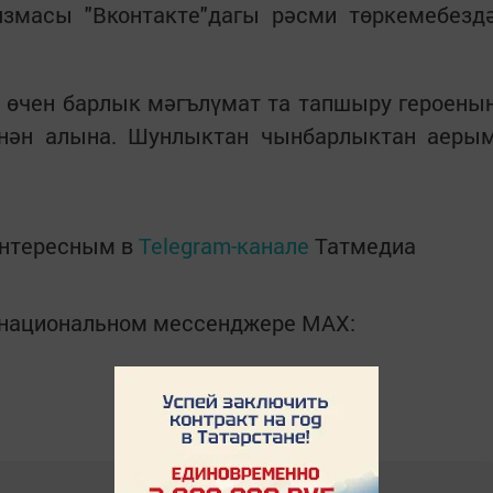
язмасы "Вконтакте"дагы рәсми төркемебезд
ру өчен барлык мәгълүмат та тапшыру героены
ннән алына. Шунлыктан чынбарлыктан аеры
интересным в
Telegram-канале
Татмедиа
в национальном мессенджере MАХ: