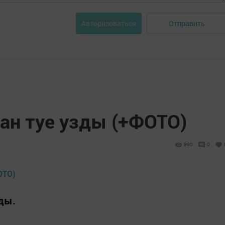
Отправить
Авторизоваться
ан туе узды (+ФОТО)
890
0
ды.