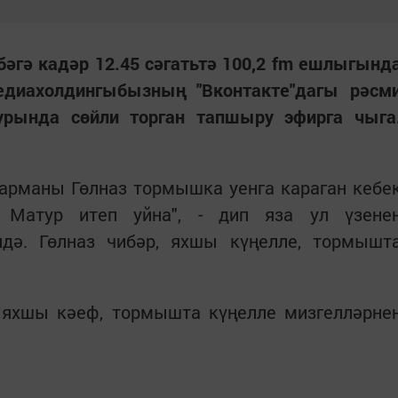
гә кадәр 12.45 сәгатьтә 100,2 fm ешлыгынд
едиахолдингыбызның "Вконтакте"дагы рәсм
урында сөйли торган тапшыру эфирга чыга
арманы Гөлназ тормышка уенга караган кебе
 Матур итеп уйна", - дип яза ул үзене
ндә. Гөлназ чибәр, яхшы күңелле, тормышт
 яхшы кәеф, тормышта күңелле мизгелләрне