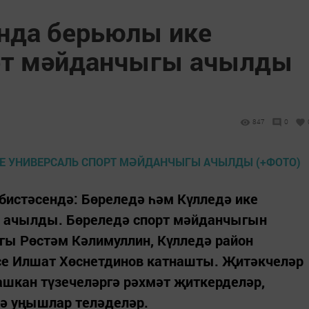
нда берьюлы ике
орт мәйданчыгы ачылды
847
0
бистәсендә: Бөреледә һәм Күлледә ике
ы ачылды. Бөреледә спорт мәйданчыгын
гы Рөстәм Кәлимуллин, Күлледә район
е Илшат Хөснетдинов катнашты. Җитәкчеләр
шкан түзечеләргә рәхмәт җиткерделәр,
дә уңышлар теләделәр.