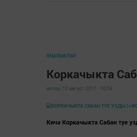
ЯҢАЛЫКЛАР
Коркачыкта Саб
автор,
13 август 2017 - 10:59
Кичә Коркачыкта Сабан туе уз