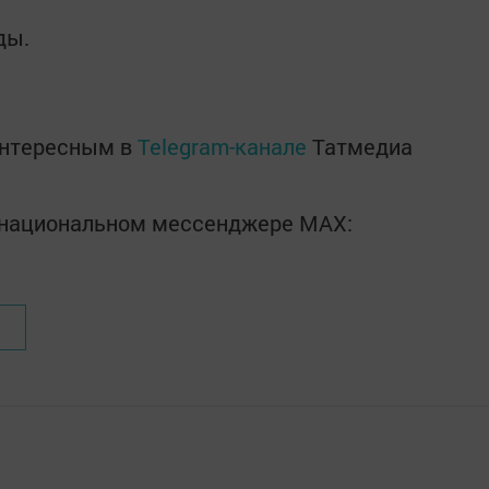
ды.
интересным в
Telegram-канале
Татмедиа
в национальном мессенджере MАХ: