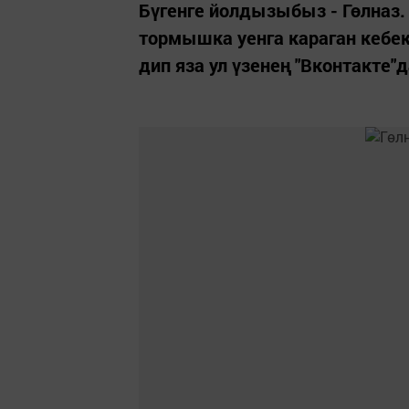
Бүгенге йолдызыбыз - Гөлназ
тормышка уенга караган кебек 
дип яза ул үзенең "Вконтакте"д