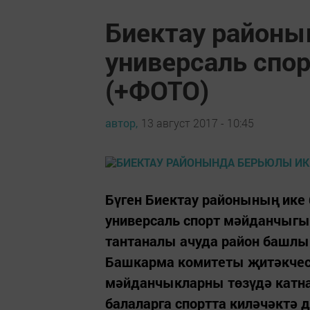
Биектау районы
универсаль сп
(+ФОТО)
автор,
13 август 2017 - 10:45
Бүген Биектау районының ике 
универсаль спорт мәйданчыг
тантаналы ачуда район башлы
Башкарма комитеты җитәкчес
мәйданчыкларны төзүдә катна
балаларга спортта киләчәктә 