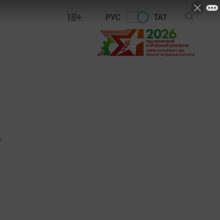
18+
РУС
ТАТ
0