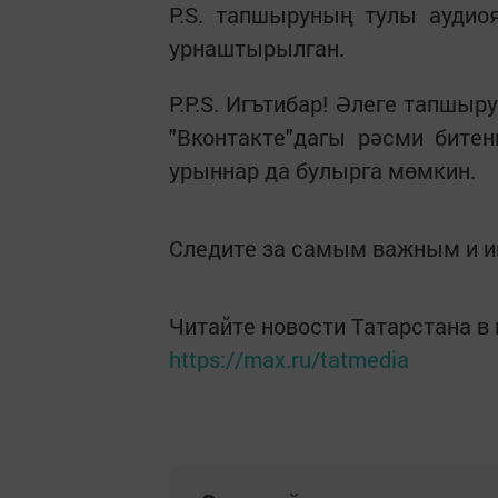
P.S. тапшыруның тулы аудио
урнаштырылган.
P.P.S. Игътибар! Әлеге тапшы
"Вконтакте"дагы рәсми бите
урыннар да булырга мөмкин.
Следите за самым важным и 
Читайте новости Татарстана 
https://max.ru/tatmedia