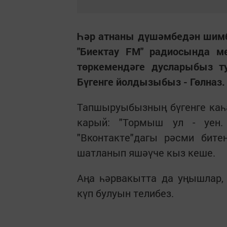
Һәр атнаны дүшәмбедән шимбә
"Биектау FM" радиосында м
төркемендәге дусларыбыз т
Бүгенге йолдызыбыз - Гөлназ.
Тапшыруыбызның бүгенге каһ
карый: "Тормыш ул - уен.
"Вконтакте"дагы рәсми бите
шатланып яшәүче кыз кеше.
Аңа һәрвакытта да уңышлар,
күп булуын телибез.