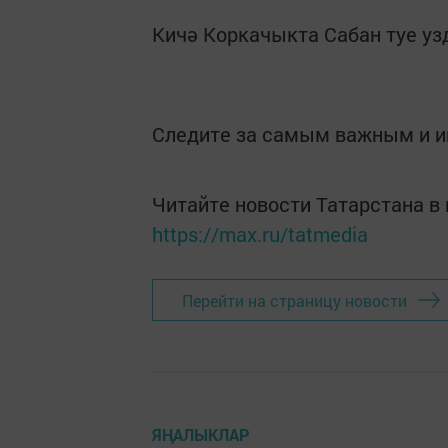
Кичә Коркачыкта Сабан туе уз
Следите за самым важным и 
Читайте новости Татарстана 
https://max.ru/tatmedia
Перейти на страницу новости
ЯҢАЛЫКЛАР