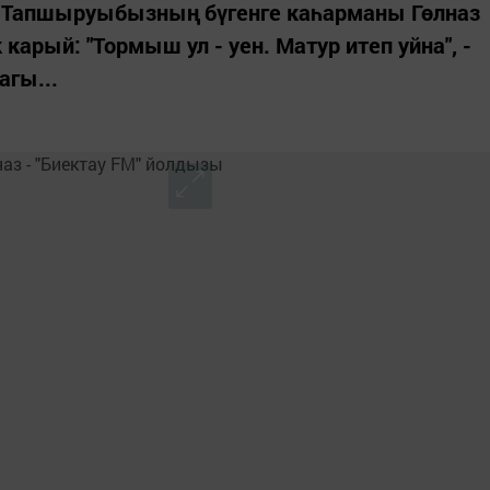
. Тапшыруыбызның бүгенге каһарманы Гөлназ
карый: "Тормыш ул - уен. Матур итеп уйна", -
агы...