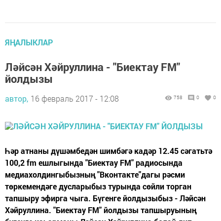
ЯҢАЛЫКЛАР
Ләйсән Хәйруллина - "Биектау FM"
йолдызы
автор,
16 февраль 2017 - 12:08
758
0
0
Һәр атнаны дүшәмбедән шимбәгә кадәр 12.45 сәгатьтә
100,2 fm ешлыгында "Биектау FM" радиосында
медиахолдингыбызның "Вконтакте"дагы рәсми
төркемендәге дусларыбыз турында сөйли торган
тапшыру эфирга чыга. Бүгенге йолдызыбыз - Ләйсән
Хәйруллина. "Биектау FM" йолдызы тапшыруының