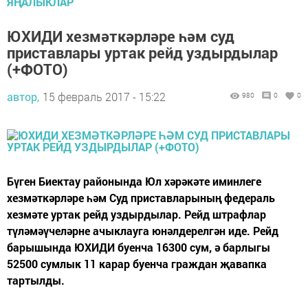
ЯҢАЛЫКЛАР
ЮХИДИ хезмәткәрләре һәм суд
приставлары уртак рейд уздырдылар
(+ФОТО)
автор,
15 февраль 2017 - 15:22
980
0
0
Бүген Биектау районында Юл хәрәкәте иминлеге
хезмәткәрләре һәм Суд приставларының федераль
хезмәте уртак рейд уздырдылар. Рейд штрафлар
түләмәүчеләрне ачыклауга юнәлдерелгән иде. Рейд
барышында ЮХИДИ буенча 16300 сум, ә барлыгы
52500 сумлык 11 карар буенча граждан җавапка
тартылды.