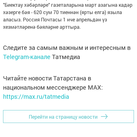
"Биектау хәбәрләре" газеталарына март азагына кадәр
хәзерге бәя - 620 сум 70 тиеннән (ярты елга) языла
аласыз. Россия Почтасы 1 нче апрельдән үз
хезмәтләренә бәяләрне арттыра.
Следите за самым важным и интересным в
Telegram-канале
Татмедиа
Читайте новости Татарстана в
национальном мессенджере MАХ:
https://max.ru/tatmedia
Перейти на страницу новости