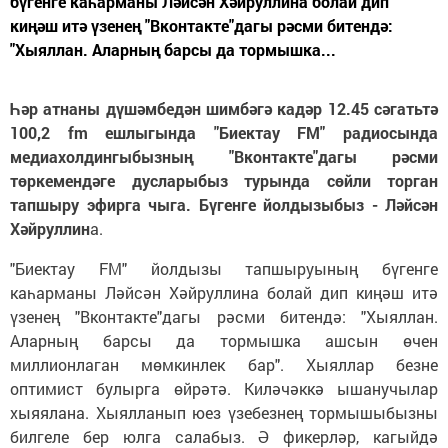
бүгенге каһарманы Ләйсән Хәйруллина болай дип
киңәш итә үзенең "Вконтакте"дагы рәсми битендә:
"Хыяллан. Аларның барсы да тормышка...
Һәр атнаны дүшәмбедән шимбәгә кадәр 12.45 сәгатьтә
100,2 fm ешлыгында "Биектау FM" радиосында
медиахолдингыбызның "Вконтакте"дагы рәсми
төркемендәге дусларыбыз турында сөйли торган
тапшыру эфирга чыга. Бүгенге йолдызыбыз -
Ләйсән
Хәйруллин
а.
"Биектау FM" йолдызы тапшыруының бүгенге
каһарманы Ләйсән Хәйруллина болай дип киңәш итә
үзенең "Вконтакте"дагы рәсми битендә: "Хыяллан.
Аларның барсы да тормышка ашсын өчен
миллионлаган мөмкинлек бар". Хыяллар безне
оптимист булырга өйрәтә. Киләчәккә ышанучылар
хыяялана. Хыялланып юез үзебезнең тормышыбызны
билгеле бер юлга салабыз. Ә фикерләр, кагыйдә