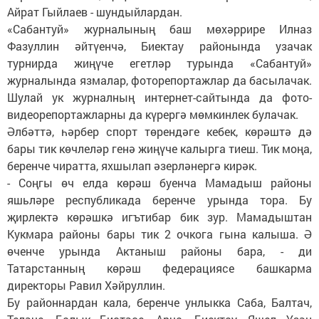
Айрат Гыйлаев - шундыйлардан.
«Сабантуй» журналының баш мөхәррире Илназ
Фазуллин әйтүенчә, Биектау районында узачак
турнирда жиңүче егетләр турында «Сабантуй»
журналында язмалар, фоторепортажлар да басылачак.
Шулай ук журналның интернет-сайтында да фото-
видеорепортажларны да күрергә мөмкинлек булачак.
Әлбәттә, һәрбер спорт төрендәге кебек, көрәштә дә
бары тик көчлеләр генә жиңүче калырга тиеш. Тик моңа,
беренче чиратта, яхшылап әзерләнергә кирәк.
- Соңгы өч елда көрәш буенча Мамадыш районы
яшьләре республикада беренче урында тора. Бу
җирлектә көрәшкә игътибар бик зур. Мамадыштан
Кукмара районы бары тик 2 очкога гына калыша. Ә
өченче урында Актаныш районы бара, - ди
Татарстанның көрәш федерациясе башкарма
директоры Равил Хәйруллин.
Бу районнардан кала, беренче унлыкка Саба, Балтач,