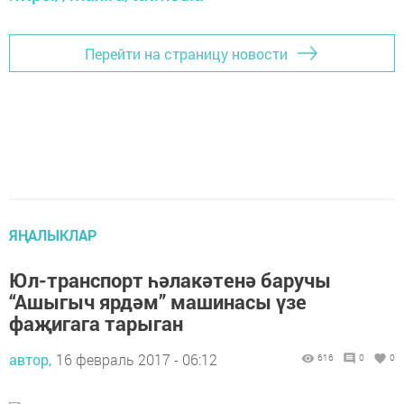
Перейти на страницу новости
ЯҢАЛЫКЛАР
Юл-транспорт һәлакәтенә баручы
“Ашыгыч ярдәм” машинасы үзе
фаҗигага тарыган
автор,
16 февраль 2017 - 06:12
616
0
0