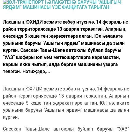
Лаешның ЮХИДИ хезмәте хәбәр итүенчә, 14 февраль не
район территориясендә 13 авария теркәлгән. Аларның
өчесендә 5 кеше тән җәрәхәтләре алган. Юл һәлакәте
урынына баручы "Ашыгыч ярдәм" машинасы да зыян
күргән. Саескан Тавы-Шәле автоюлы буйлап баручы
"УАЗ" шоферы юл һәм метеошартларга карамастан,
каршы якка чыгып, алда барган машинаны узарга
теләгән. Нәтиҗәдә,...
Лаешның ЮХИДИ хезмәте хәбәр итүенчә, 14 февраль не
район территориясендә 13 авария теркәлгән. Аларның
өчесендә 5 кеше тән җәрәхәтләре алган. Юл һәлакәте
урынына баручы "Ашыгыч ярдәм" машинасы да зыян
күргән.
Саескан Тавы-Шәле автоюлы буйлап баручы "УАЗ"