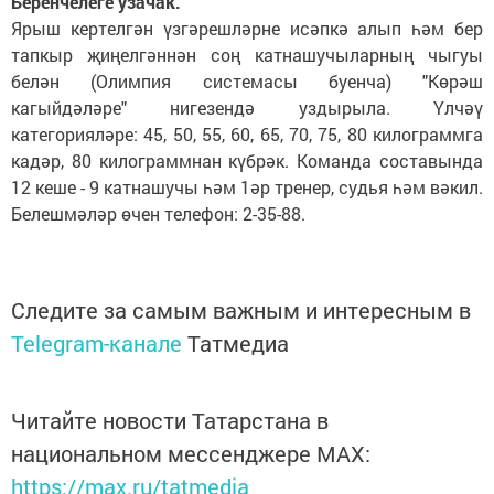
Беренчелеге узачак.
Ярыш кертелгән үзгәрешләрне исәпкә алып һәм бер
тапкыр җиңелгәннән соң катнашучыларның чыгуы
белән (Олимпия системасы буенча) "Көрәш
кагыйдәләре" нигезендә уздырыла. Үлчәү
категорияләре: 45, 50, 55, 60, 65, 70, 75, 80 килограммга
кадәр, 80 килограммнан күбрәк. Команда составында
12 кеше - 9 катнашучы һәм 1әр тренер, судья һәм вәкил.
Белешмәләр өчен телефон: 2-35-88.
Следите за самым важным и интересным в
Telegram-канале
Татмедиа
Читайте новости Татарстана в
национальном мессенджере MАХ:
https://max.ru/tatmedia