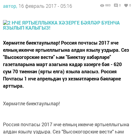
автор,
16 февраль 2017 - 05:16
683
0
0
Хөрмәтле биектаулылар! Россия почтасы 2017 нче
елның икенче яртыеллыгына алдан язылу уздыра. Сез
"Высокогорские вести" һәм "Биектау хәбәрләре"
газеталарына март азагына кадәр хәзерге бәя - 620
сум 70 тиеннән (ярты елга) языла аласыз. Россия
Почтасы 1 нче апрельдән үз хезмәтләренә бәяләрне
арттыра.
Хөрмәтле биектаулылар!
Россия почтасы 2017 нче елның икенче яртыеллыгына
алдан язылу уздыра. Сез "Высокогорские вести" һәм