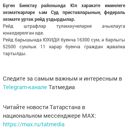
Бүген Биектау районында Юл хәрәкәте иминлеге
хезмәткәрләре һәм Суд приставларының федераль
хезмәте уртак рейд уздырдылар.
Рейд штрафлар түләмәүчеләрне ачыклауга
юнәлдерелгән иде.
Рейд барышында ЮХИДИ буенча 16300 сум, ә барлыгы
52500 сумлык 11 карар буенча граждан җавапка
тартылды.
Следите за самым важным и интересным в
Telegram-канале
Татмедиа
Читайте новости Татарстана в
национальном мессенджере MАХ:
https://max.ru/tatmedia