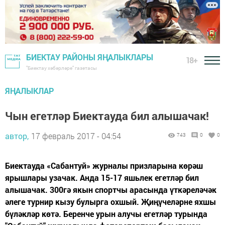
БИЕКТАУ РАЙОНЫ ЯҢАЛЫКЛАРЫ
18+
"Биектау хәбәрләре" газетасы
ЯҢАЛЫКЛАР
Чын егетләр Биектауда бил алышачак!
автор,
17 февраль 2017 - 04:54
743
0
0
Биектауда «Сабантуй» журналы призларына көрәш
ярышлары узачак. Анда 15-17 яшьлек егетләр бил
алышачак. 300гә якын спортчы арасында үткәреләчәк
әлеге турнир кызу булырга охшый. Җиңүчеләрне яхшы
бүләкләр көтә. Беренче урын алучы егетләр турында