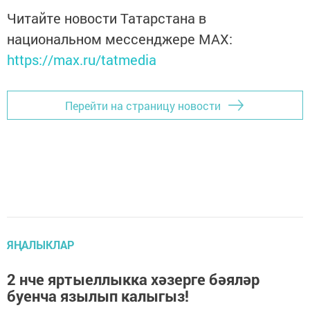
Читайте новости Татарстана в
национальном мессенджере MАХ:
https://max.ru/tatmedia
Перейти на страницу новости
ЯҢАЛЫКЛАР
2 нче яртыеллыкка хәзерге бәяләр
буенча язылып калыгыз!