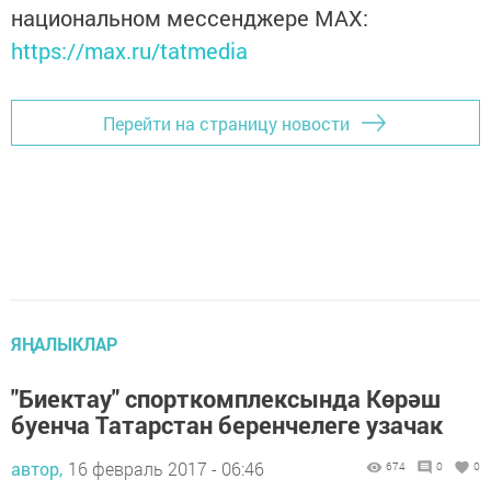
национальном мессенджере MАХ:
https://max.ru/tatmedia
Перейти на страницу новости
ЯҢАЛЫКЛАР
"Биектау" спорткомплексында Көрәш
буенча Татарстан беренчелеге узачак
автор,
16 февраль 2017 - 06:46
674
0
0