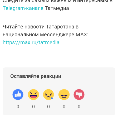
Следите за самым важным и интересным в
Telegram-канале
Татмедиа
Читайте новости Татарстана в
национальном мессенджере MАХ:
https://max.ru/tatmedia
Оставляйте реакции
0
0
0
0
0