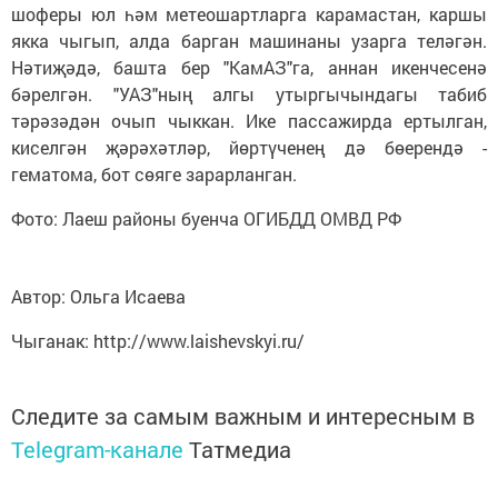
шоферы юл һәм метеошартларга карамастан, каршы
якка чыгып, алда барган машинаны узарга теләгән.
Нәтиҗәдә, башта бер "КамАЗ"га, аннан икенчесенә
бәрелгән. "УАЗ"ның алгы утыргычындагы табиб
тәрәзәдән очып чыккан. Ике пассажирда ертылган,
киселгән җәрәхәтләр, йөртүченең дә бөерендә -
гематома, бот сөяге зарарланган.
Фото: Лаеш районы буенча ОГИБДД ОМВД РФ
Автор: Ольга Исаева
Чыганак: http://www.laishevskyi.ru/
Следите за самым важным и интересным в
Telegram-канале
Татмедиа