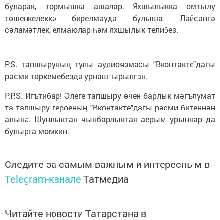
буларак, тормышка ашалар. Яхшылыкка омтылу
төшенкелеккә бирелмәүдә булыша. Ләйсәнгә
сәламәтлек, елмаюлар һәм яхшылык телибез.
P.S. тапшыруның тулы аудиоязмасы "Вконтакте"дагы
рәсми төркемебездә урнаштырылган.
P.P.S. Игътибар! Әлеге тапшыру өчен барлык мәгълүмат
та тапшыру героеның "Вконтакте"дагы рәсми битеннән
алына. Шунлыктан чынбарлыктан аерым урыннар да
булырга мөмкин.
Следите за самым важным и интересным в
Telegram-канале
Татмедиа
Читайте новости Татарстана в