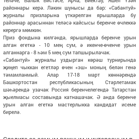
Теләче, Балык Бистәсе, Арча, Биектау, Яшел Үзән
районнары керә. Ләкин шунысы да бар: «Сабантуй»
журналы призларына үткәрелгән ярышларда бу
районнар арасыннан теләсә кайсысы беренче өчлеккә
керергә мөмкин.
Приз фондына килгәндә, ярышларда беренче урын
алган егеткә - 10 мең сум, ә икенче-өченче урын
алганнарга - 8 һәм 5 мең сум тапшырылачак.
«Сабантуй» журналы уздырган көрәш турнирында
җиңеп чыккан егетләр өчен «эш» моның белән генә
тәмамланмый. Алар 17-18 март көннәрендә
Башкортостан республикасының Стәрлетамак
шәһәрендә узачак Россия беренчелегендә Татарстан
җыелмасы составында катнашачак. Ә анда беренче
урын алган егеткә мастерлыкка кандидат исеме
бирелә.