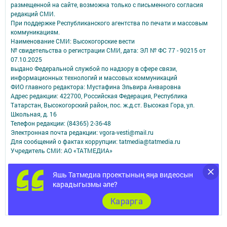
размещенной на сайте, возможна только с письменного согласия
редакций СМИ.
При поддержке Республиканского агентства по печати и массовым
коммуникациям.
Наименование СМИ: Высокогорские вести
№ свидетельства о регистрации СМИ, дата: ЭЛ № ФС 77 - 90215 от
07.10.2025
выдано Федеральной службой по надзору в сфере связи,
информационных технологий и массовых коммуникаций
ФИО главного редактора: Мустафина Эльвира Анваровна
Адрес редакции: 422700, Российская Федерация, Республика
Татарстан, Высокогорский район, пос. ж.д.ст. Высокая Гора, ул.
Школьная, д. 16
Телефон редакции: (84365) 2-36-48
Электронная почта редакции: vgora-vesti@mail.ru
Для сообщений о фактах коррупции: tatmedia@tatmedia.ru
Учредитель СМИ: АО «ТАТМЕДИА»
Антикоррупционная политика
Яшь Татмедиа проектының яңа видеосын
АО «ТАТМЕДИА» использует «cookie»
для персонализации сервисов и
карадыгызмы әле?
удобства пользователей сайтом.
Использование «cookie» можно отменить в настройках браузера.
Карарга
Политика конфиденциальности