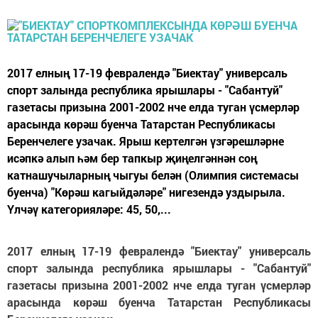
2017 елның 17-19 февралендә "Биектау" универсаль
спорт залында республика ярышлары - "Сабантуй"
газетасы призына 2001-2002 нче елда туган үсмерләр
арасында көрәш буенча Татарстан Республикасы
Беренчелеге узачак. Ярыш кертелгән үзгәрешләрне
исәпкә алып һәм бер тапкыр җиңелгәннән соң
катнашучыларның чыгуы белән (Олимпия системасы
буенча) "Көрәш кагыйдәләре" нигезендә уздырыла.
Үлчәү категорияләре: 45, 50,...
2017 елның 17-19 февралендә "Биектау" универсаль
спорт залында республика ярышлары - "Сабантуй"
газетасы призына 2001-2002 нче елда туган үсмерләр
арасында көрәш буенча Татарстан Республикасы