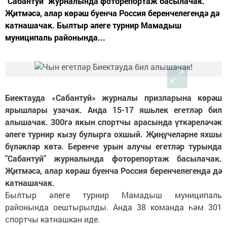
"Сабантуй" журналында фоторепортаж басылачак.
Җитмәсә, алар көрәш буенча Россия беренчелегендә дә
катнашачак. Былтыр әлеге турнир Мамадыш
муниципаль районында...
Биектауда «Сабантуй» журналы призларына көрәш
ярышлары узачак. Анда 15-17 яшьлек егетләр бил
алышачак. 300гә якын спортчы арасында үткәреләчәк
әлеге турнир кызу булырга охшый. Җиңүчеләрне яхшы
бүләкләр көтә. Беренче урын алучы егетләр турында
"Сабантуй" журналында фоторепортаж басылачак.
Җитмәсә, алар көрәш буенча Россия беренчелегендә дә
катнашачак.
Былтыр әлеге турнир Мамадыш муниципаль
районында оештырылды. Анда 38 команда һәм 301
спортчы катнашкан иде.