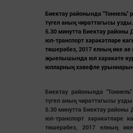
Биектау районында "Тоннель" р
түгел аның чираттагысы узды
5.30 минутта Биектау районы 
юл-транспорт хәрәкәтләре каг
төшерәбез, 2017 елның ике ае
җыелышында юл хәрәкәте ку
юлларның хәвефле урыннарын.
Биектау районында "Тоннель"
түгел аның чираттагысы узд
5.30 минутта Биектау районы 
юл-транспорт хәрәкәтләре к
төшерәбез, 2017 елның ик