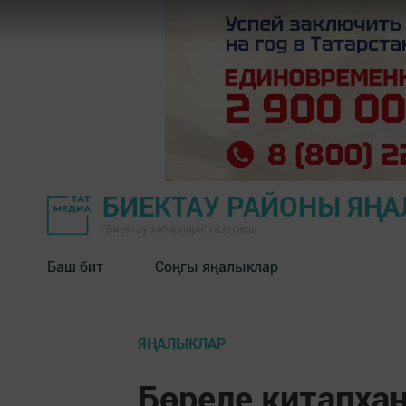
БИЕКТАУ РАЙОНЫ ЯҢ
"Биектау хәбәрләре" газетасы
Баш бит
Соңгы яңалыклар
ЯҢАЛЫКЛАР
Бөреле китапха