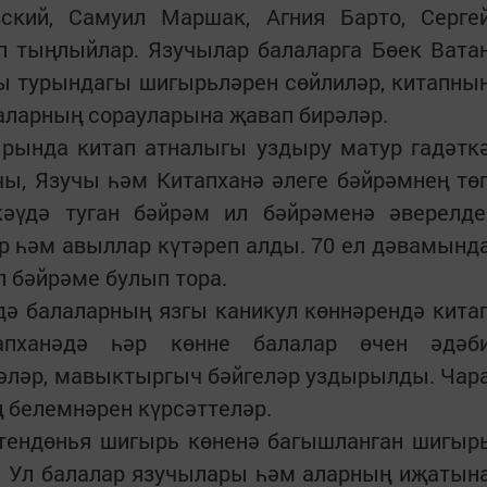
ский, Самуил Маршак, Агния Барто, Серге
п тыңлыйлар. Язучылар балаларга Бөек Вата
ы турындагы шигырьләрен сөйлиләр, китапны
аларның сорауларына җавап бирәләр.
ырында китап атналыгы уздыру матур гадәтк
учы, Язучы һәм Китапханә әлеге бәйрәмнең тө
әүдә туган бәйрәм ил бәйрәменә әверелде
 һәм авыллар күтәреп алды. 70 ел дәвамынд
п бәйрәме булып тора.
дә балаларның язгы каникул көннәрендә кита
апханәдә һәр көнне балалар өчен әдәб
әләр, мавыктыргыч бәйгеләр уздырылды. Чар
 белемнәрен күрсәттеләр.
өтендөнья шигырь көненә багышланган шигыр
. Ул балалар язучылары һәм аларның иҗатын