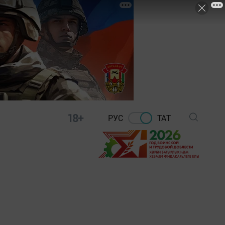
18+
РУС
ТАТ