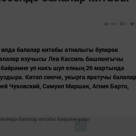
1646
0
 илдә балалар китабы атналыгы буларак
 балалар язучысы Лев Кассиль башлангычы
е бәйрәмне ул нәкъ шул елның 26 мартында
уздыра. Китап сөюче, укырга яратучы балала
ей Чуковский, Самуил Маршак, Агния Барто,