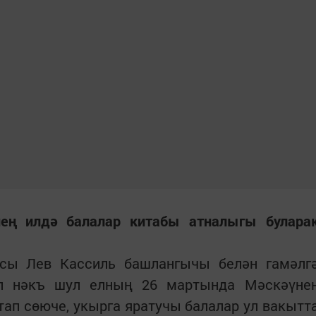
ең илдә балалар китабы атналыгы булара
ысы Лев Кассиль башлангычы белән гамәлг
ул нәкъ шул елның 26 мартында Мәскәүне
ап сөюче, укырга яратучы балалар ул вакытт