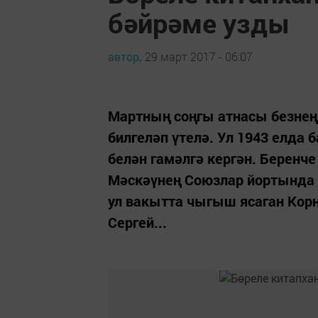
бәйрәме узды
автор,
29 март 2017 - 06:07
Мартның соңгы атнасы безнең
билгеләп үтелә. Ул 1943 елда
белән гамәлгә кергән. Беренч
Мәскәүнең Союзлар йортында 
ул вакытта чыгыш ясаган Корн
Сергей...