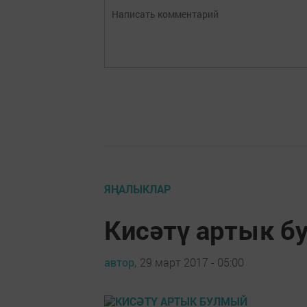
ЯҢАЛЫКЛАР
Кисәтү артык б
автор,
29 март 2017 - 05:00