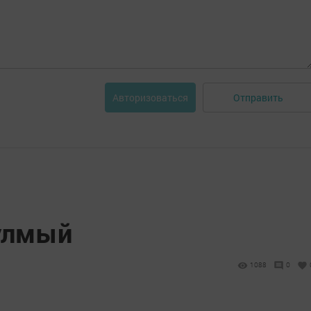
Отправить
Авторизоваться
улмый
1088
0