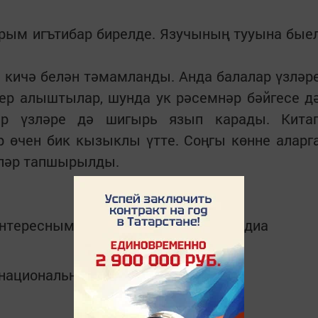
рым игътибар бирелде. Язучының тууына бые
 кичә белән тәмамланды. Анда балалар үзләр
ер алыштылар, шунда ук рәсемнәр бәйгесе д
ар үзләре дә шигырь язып карады. Кита
 өчен бик кызыклы үтте. Соңгы көнне аларг
кләр тапшырылды.
интересным в
Telegram-канале
Татмедиа
в национальном мессенджере MАХ: