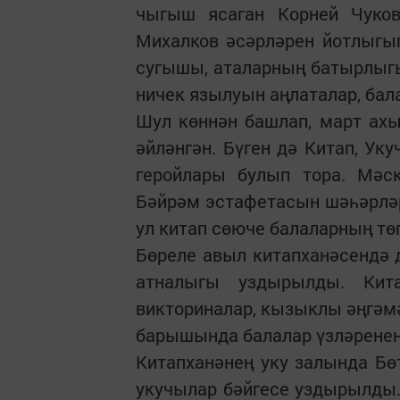
чыгыш ясаган Корней Чуков
Михалков әсәрләрен йотлыгы
сугышы, аталарның батырлыг
ничек язылуын аңлаталар, бал
Шул көннән башлап, март ах
әйләнгән. Бүген дә Китап, Ук
геройлары булып тора. Мәск
Бәйрәм эстафетасын шәһәрләр
ул китап сөюче балаларның тө
Бөреле авыл китапханәсендә 
атналыгы уздырылды. Кит
викториналар, кызыклы әңгәм
барышында балалар үзләренең
Китапханәнең уку залында Б
укучылар бәйгесе уздырылды