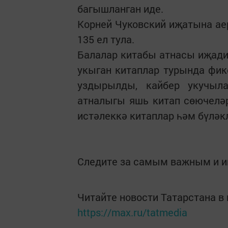
багышланган иде.
Корней Чуковский иҗатына ае
135 ел тула.
Балалар китабы атнасы иҗади
укыган китаплар турында фик
уздырылды, кайбер укучыл
атналыгы яшь китап сөючеләр
истәлеккә китаплар һәм бүлә
Следите за самым важным и 
Читайте новости Татарстана 
https://max.ru/tatmedia