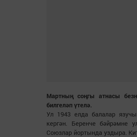
Мартның соңгы атнасы безн
билгеләп үтелә.
Ул 1943 елда балалар язуч
кергән. Беренче бәйрәмне 
Союзлар йортында уздыра. Кит