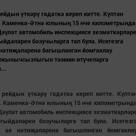
ейдын үткәрү гадәткә кереп китте. Күптән
. Каменка-Әтнә юлының 15 нче километрында
Дәүләт автомобиль инспекциясе хезмәткәрләр
ыйдәләрен бозучыларга тап була. Исегезгә
 нәтиҗәләренә багышланган йомгаклау
ркынычсызлыгын тәэмин итүчеләргә
..
 рейдын үткәрү гадәткә кереп китте. Күптә
ы. Каменка-Әтнә юлының 15 нче километрынд
Дәүләт автомобиль инспекциясе хезмәткәрләр
агыйдәләрен бозучыларга тап була. Исегезг
е ае нәтиҗәләренә багышланган йомгакла