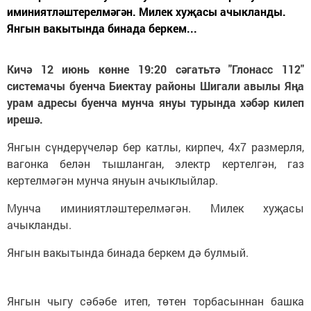
иминиятләштерелмәгән. Милек хуҗасы ачыкланды.
Янгын вакытында бинада беркем...
Кичә 12 июнь көнне 19:20 сәгатьтә "Глонасс 112"
системачы буенча Биектау районы Шигали авылы Яңа
урам адресы буенча мунча януы турында хәбәр килеп
ирешә.
Янгын сүндерүчеләр бер катлы, кирпеч, 4х7 размерля,
вагонка белән тышланган, электр кертелгән, газ
кертелмәгән мунча януын ачыклыйлар.
Мунча иминиятләштерелмәгән. Милек хуҗасы
ачыкланды.
Янгын вакытында бинада беркем дә булмый.
Янгын чыгу сәбәбе итеп, төтен торбасыннан башка