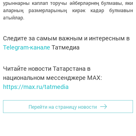
урыннарны каплап торучы әйберләрнең булмавы, яки
аларның размерларының кирәк кадәр булмавын
атыйлар.
Следите за самым важным и интересным в
Telegram-канале
Татмедиа
Читайте новости Татарстана в
национальном мессенджере MАХ:
https://max.ru/tatmedia
Перейти на страницу новости