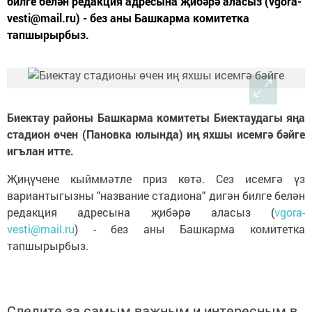
билге белән редакция адресына җибәрә аласыз (vgora-
vesti@mail.ru) - без аны Башкарма комитетка
тапшырырбыз.
Биектау районы Башкарма комитеты Биектаудагы яңа
стадион өчен (Пановка юлында) иң яхшы исемгә бәйге
игълан итте.
Җиңүчене кыйммәтле приз көтә. Сез исемгә үз
вариантыгызны "название стадиона" дигән билге белән
редакция адресына җибәрә аласыз (
vgora-
vesti@mail.ru
) - без аны Башкарма комитетка
тапшырырбыз.
Следите за самым важным и интересным в