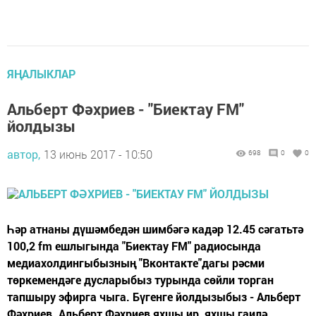
ЯҢАЛЫКЛАР
Альберт Фәхриев - "Биектау FM"
йолдызы
автор,
13 июнь 2017 - 10:50
698
0
0
Һәр атнаны дүшәмбедән шимбәгә кадәр 12.45 сәгатьтә
100,2 fm ешлыгында "Биектау FM" радиосында
медиахолдингыбызның "Вконтакте"дагы рәсми
төркемендәге дусларыбыз турында сөйли торган
тапшыру эфирга чыга. Бүгенге йолдызыбыз - Альберт
Фәхриев. Альберт Фәхриев яхшы ир, яхшы гаилә