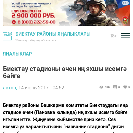
БИЕКТАУ РАЙОНЫ ЯҢАЛЫКЛАРЫ
18+
"Биектау хәбәрләре" газетасы
ЯҢАЛЫКЛАР
Биектау стадионы өчен иң яхшы исемгә
бәйге
автор,
14 июнь 2017 - 04:52
756
0
0
Биектау районы Башкарма комитеты Биектаудагы яңа
стадион өчен (Пановка юлында) иң яхшы исемгә бәйге
игълан итте. Җиңүчене кыйммәтле приз көтә. Сез
исемгә үз вариантыгызны "название стадиона" дигән