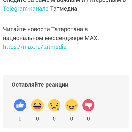
Telegram-канале
Татмедиа
Читайте новости Татарстана в
национальном мессенджере MАХ:
https://max.ru/tatmedia
Оставляйте реакции
0
0
0
0
0