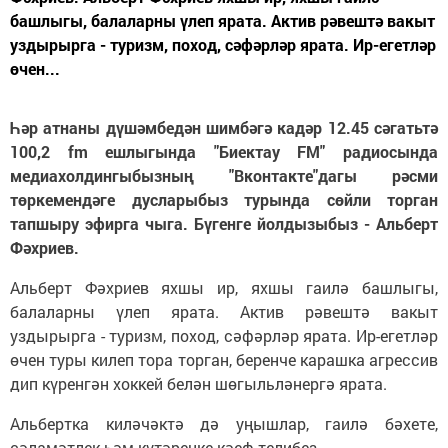
башлыгы, балаларны үлеп ярата. Актив рәвештә вакыт
уздырырга - туризм, поход, сәфәрләр ярата. Ир-егетләр
өчен...
Һәр атнаны дүшәмбедән шимбәгә кадәр 12.45 сәгатьтә
100,2 fm ешлыгында "Биектау FM" радиосында
медиахолдингыбызның "Вконтакте"дагы рәсми
төркемендәге дусларыбыз турында сөйли торган
тапшыру эфирга чыга. Бүгенге йолдызыбыз -
Альберт
Фәхриев.
Альберт Фәхриев яхшы ир, яхшы гаилә башлыгы,
балаларны үлеп ярата. Актив рәвештә вакыт
уздырырга - туризм, поход, сәфәрләр ярата. Ир-егетләр
өчен туры килеп тора торган, беренче карашка агрессив
дип күренгән хоккей белән шөгыльләнергә ярата.
Альбертка киләчәктә дә уңышлар, гаилә бәхете,
сәламәтлек һәм күтәренке кәеф телибез.