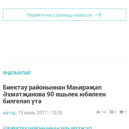
Перейти на страницу новости
ЯҢАЛЫКЛАР
Биектау районыннан Маһирәҗәп
Әхмәтҗанова 90 яшьлек юбилеен
билгеләп үтә
автор,
13 июнь 2017 - 10:39
742
0
0