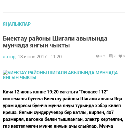
ЯҢАЛЫКЛАР
Биектау районы Шигали авылында
мунчада янгын чыкты
автор,
13 июнь 2017 - 11:20
871
0
0
Кичә 12 июнь көнне 19:20 сәгатьтә "Глонасс 112"
системачы буенча Биектау районы Шигали авылы Яңа
урам адресы буенча мунча януы турында хәбәр килеп
ирешә. Янгын сүндерүчеләр бер катлы, кирпеч, 4х7
размерля, вагонка белән тышланган, электр кертелгән,
газ кертелмәгән мунча януын ачыклыйлар. Мунча