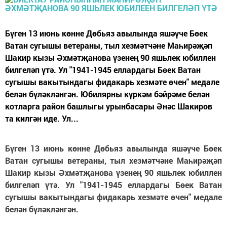
Бүген 13 июнь көнне Дөбьяз авылында яшәүче Бөек
Ватан сугышы ветераны, тыл хезмәтчәне Маһирәҗәп
Шакир кызы Әхмәтҗанова үзенең 90 яшьлек юбиллен
билгеләп үтә. Ул "1941-1945 еллардагы Бөек Ватан
сугышы вакытындагы фидакарь хезмәте өчен" медале
белән бүләкләнгән. Юбилярны күркәм бәйрәме белән
котларга район башлыгы урынбасары Әнәс Шакиров
та килгән иде. Ул...
Бүген 1
3
июнь көнне Дөбьяз авылында яшәүче Бөек
Ватан сугышы ветераны, тыл хезмәтчәне Маһирәҗәп
Шакир кызы Әхмәтҗанова
үзенең 90 яшьлек юбиллен
билгеләп үтә. Ул "1941-1945 еллардагы Бөек Ватан
сугышы вакытындагы фидакарь хезмәте өчен" медале
белән бүләкләнгән.