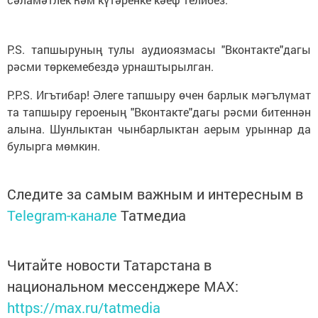
P.S. тапшыруның тулы аудиоязмасы "Вконтакте"дагы
рәсми төркемебездә урнаштырылган.
P.P.S. Игътибар! Әлеге тапшыру өчен барлык мәгълүмат
та тапшыру героеның "Вконтакте"дагы рәсми битеннән
алына. Шунлыктан чынбарлыктан аерым урыннар да
булырга мөмкин.
Следите за самым важным и интересным в
Telegram-канале
Татмедиа
Читайте новости Татарстана в
национальном мессенджере MАХ:
https://max.ru/tatmedia