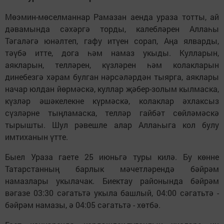
Мөэмин-мөселманнар Рамазан аенда ураза тотты, ай
дәвамында сәхәргә торды, калебләрен Аллаһы
Тәгаләгә юнәлтеп, гафу итүен сорап, Аңа ялварды,
тәүбә итте, дога һәм намаз укыды. Кулларын,
аякларын, телләрен, күзләрен һәм колакларын
динебезгә хәрам булган нәрсәләрдән тыярга, аяклары
начар юлдан йөрмәскә, куллар җәбер-золым кылмаска,
күзләр әшәкелекне күрмәскә, колаклар әхлаксыз
сүзләрне тыңламаска, телләр гайбәт сөйләмәскә
тырышты. Шул рәвешле алар Аллаһыга кол булу
имтиханын үтте.
Быел Ураза гаете 25 июньгә туры килә. Бу көнне
Татарстанның барлык мәчетләрендә бәйрәм
намазлары укылачак. Биектау районында бәйрәм
вәгазе 03:30 сәгатьтә укыла башлый, 04:00 сәгатьтә -
бәйрәм намазы, ә 04:05 сәгатьтә - хөтбә.