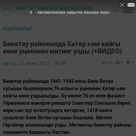
БИЕКТАУ РАЙОНЫ ЯҢАЛЫКЛАРЫ
18+
5
Автоматическое закрытие баннера через
"Биектау хәбәрләре" газетасы
ЯҢАЛЫКЛАР
Биектау районында Хәтер һәм кайгы
көне уңаеннан митинг узды (+ВИДЕО)
автор,
23 июнь 2017 - 09:39
916
0
0
Биектау районында 1941-1945 елгы Бөек Ватан
сугышы башлануның 76 еллыгы уңаеннан Хәтер һәм
кайгы көне уздырылды. Бу көнне 76 ел элек фашист
Германиясе мәкерле рәвештә Советлар Союзына бәреп
керә һәм зур югалтуларга китергән, 1418 көнгә
сузылган Бөек Ватан сугышы башлана. Митинг
Геройлар аллеясында узды. Митингны Биектау районы
хакимияте башлыгы Рөстәм...