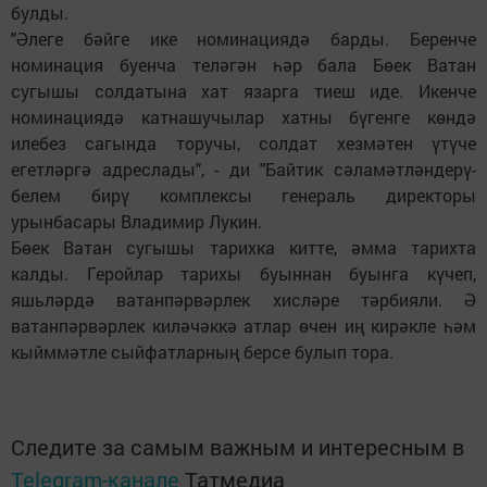
булды.
"Әлеге бәйге ике номинациядә барды. Беренче
номинация буенча теләгән һәр бала Бөек Ватан
сугышы солдатына хат язарга тиеш иде. Икенче
номинациядә катнашучылар хатны бүгенге көндә
илебез сагында торучы, солдат хезмәтен үтүче
егетләргә адреслады", - ди "Байтик сәламәтләндерү-
белем бирү комплексы генераль директоры
урынбасары Владимир Лукин.
Бөек Ватан сугышы тарихка китте, әмма тарихта
калды. Геройлар тарихы буыннан буынга күчеп,
яшьләрдә ватанпәрвәрлек хисләре тәрбияли. Ә
ватанпәрвәрлек киләчәккә атлар өчен иң кирәкле һәм
кыйммәтле сыйфатларның берсе булып тора.
Следите за самым важным и интересным в
Telegram-канале
Татмедиа