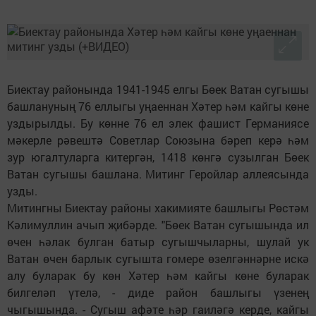
Биектау районында 1941-1945 елгы Бөек Ватан сугышы
башлануның 76 еллыгы уңаеннан Хәтер һәм кайгы көне
уздырылды. Бу көнне 76 ел элек фашист Германиясе
мәкерле рәвештә Советлар Союзына бәреп керә һәм
зур югалтуларга китергән, 1418 көнгә сузылган Бөек
Ватан сугышы башлана. Митинг Геройлар аллеясында
узды.
Митингны Биектау районы хакимияте башлыгы Рөстәм
Кәлимуллин ачып җибәрде. "Бөек Ватан сугышында ил
өчен һәлак булган батыр сугышчыларны, шулай ук
Ватан өчен барлык сугышта гомере өзелгәннәрне искә
алу буларак бу көн Хәтер һәм кайгы көне буларак
билгеләп үтелә, - диде район башлыгы үзенең
чыгышында. - Сугыш афәте һәр гаиләгә керде, кайгы