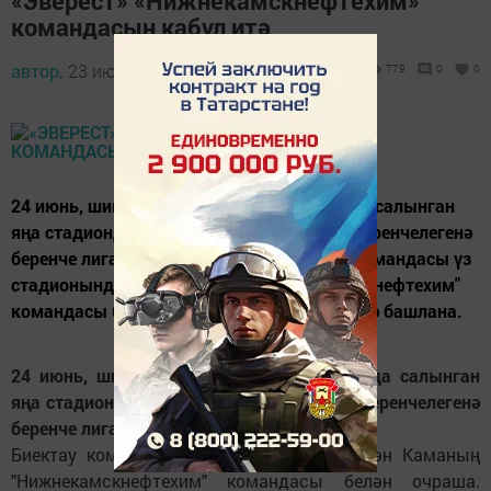
«Эверест» «Нижнекамскнефтехим»
командасын кабул итә
автор,
23 июнь 2017 - 07:18
779
0
0
24 июнь, шимбә көнне, Биектау районында салынган
яңа стадионда футбол буенча Татарстан беренчелегенә
беренче лига уеннары башлана. Биектау командасы үз
стадионында Түбән Каманың "Нижнекамскнефтехим"
командасы белән очраша. Матч 14 сәгатьтә башлана.
24 июнь, шимбә көнне, Биектау районында салынган
яңа стадионда футбол буенча Татарстан беренчелегенә
беренче лига уеннары башлана.
Биектау командасы үз стадионында Түбән Каманың
"Нижнекамскнефтехим" командасы белән очраша.