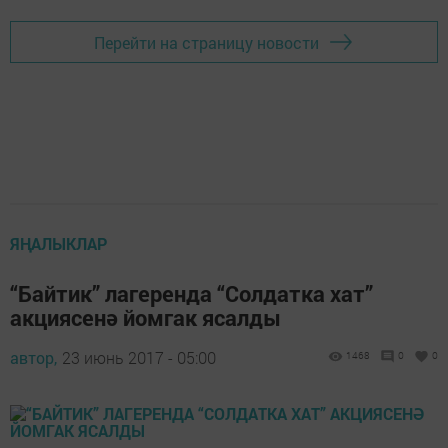
Перейти на страницу новости
ЯҢАЛЫКЛАР
“Байтик” лагеренда “Солдатка хат”
акциясенә йомгак ясалды
автор,
23 июнь 2017 - 05:00
1468
0
0