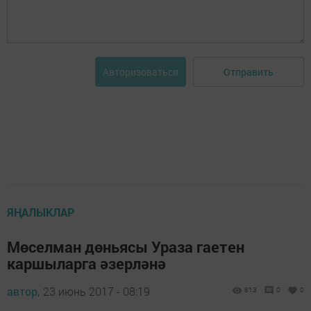
Отправить
Авторизоваться
ЯҢАЛЫКЛАР
Мөселман дөньясы Ураза гаетен
каршыларга әзерләнә
автор,
23 июнь 2017 - 08:19
813
0
0