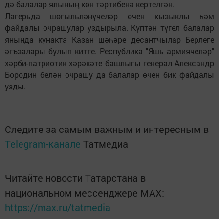
дә балалар ялының көн тәртибенә кертелгән.
Лагерьда шөгыльләнүчеләр өчен кызыклы һәм
файдалы очрашулар уздырыла. Күптән түгел балалар
янында кунакта Казан шәһәре десантчылар Берлеге
әгъзалары булып китте. Республика "Яшь армиячеләр"
хәрби-патриотик хәрәкәте башлыгы генерал Александр
Бородин белән очрашу да балалар өчен бик файдалы
узды.
Следите за самым важным и интересным в
Telegram-канале
Татмедиа
Читайте новости Татарстана в
национальном мессенджере MАХ:
https://max.ru/tatmedia