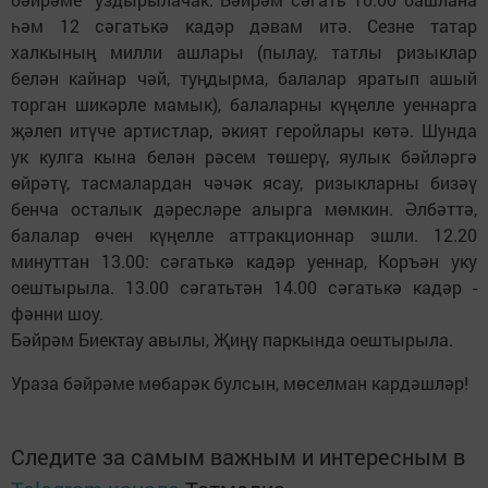
һәм 12 сәгатькә кадәр дәвам итә. Сезне татар
халкының милли ашлары (пылау, татлы ризыклар
белән кайнар чәй, туңдырма, балалар яратып ашый
торган шикәрле мамык), балаларны күңелле уеннарга
җәлеп итүче артистлар, әкият геройлары көтә. Шунда
ук кулга кына белән рәсем төшерү, яулык бәйләргә
өйрәтү, тасмалардан чәчәк ясау, ризыкларны бизәү
бенча осталык дәресләре алырга мөмкин. Әлбәттә,
балалар өчен күңелле аттракционнар эшли. 12.20
минуттан 13.00: сәгатькә кадәр уеннар, Коръән уку
оештырыла. 13.00 сәгатьтән 14.00 сәгатькә кадәр -
фәнни шоу.
Бәйрәм Биектау авылы, Җиңү паркында оештырыла.
Ураза бәйрәме мөбарәк булсын, мөселман кардәшләр!
Следите за самым важным и интересным в