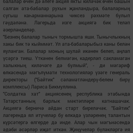
балалар өчен дә әлеге акция якты киләчәк өчен башын
салган ата-бабалар рухын җанландыра, балаларның
сугыш каһарманнарына чиксез рәхмәте булып
гәүдәләнә. Лагерьда изге акциягә бик теләп
әзерләнделәр.
"Безнең балалар тыныч тормышта яши. Тынычлыкның
хакы бик тә кыйммәт. Ул ата-бабаларыбыз каны белән
яуланган. Балалар моның шулай икәнен белеп, аңлап
үсәргә тиеш. Үткәнен белмәгән, кадерләп сакламаган
халыкның киләчәге дә булмый", - ди мәгариф
өлкәсендә мәгълүмати технологияләр үзәге генераль
директоры ("Байтик" сәламәтләндерү-белем бирү
комплексы) Лариса Бикмуллина.
"Солдатка хат" акциясенең республика этабында
Татарстанның барлык мәктәпләре катнашачак.
Акциягә берничә айдан старт биреләчәк. "Байтик"
лагеренда ял итүчеләр бу өлкәдә үзләренең талантын
күрсәтергә өлгерде дә инде. Алар чын мәгънәсендә
әдәби әсәрләр иҗат иткән. Җиңүчеләр бүләкләргә ия