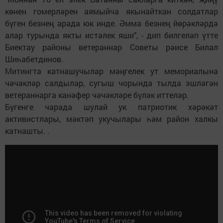
көнен гомерләрен аямыйча якынайткан солдатлар
бүген безнең арада юк инде. Әмма безнең йөрәкләрдә
алар турында якты истәлек яши", - дип билгеләп үтте
Биектау районы ветераннар Советы рәисе Билал
Шиһабетдинов.
Митингта катнашучылар мәңгелек ут мемориалына
чәчәкләр салдылар, сугыш чорында тылда эшләгән
ветераннарга канәфер чәчәкләре бүләк иттеләр.
Бүгенге чарада шулай ук патриотик хәрәкәт
активистлары, мәктәп укучылары һәм район халкы
катнашты. .