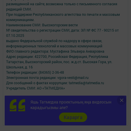
размещенной на сайте, возможна только с письменного согласия
редакций СМИ.
При поддержке Республиканского агентства по печати и массовым
коммуникациям.
Наименование СМИ: Высокогорские вести
№ свидетельства о регистрации СМИ, дата: ЭЛ № ФС 77 - 90215 от
07.10.2025
выдано Федеральной службой по надзору в сфере связи,
информационных технологий и массовых коммуникаций
ФИО главного редактора: Мустафина Эльвира Анваровна
Адрес редакции: 422700, Российская Федерация, Республика
Татарстан, Высокогорский район, пос. ж.д.ст. Высокая Гора, ул.
Школьная, д. 16
Телефон редакции: (84365) 2-36-48
Электронная почта редакции: vgora-vesti@mail.ru
Для сообщений о фактах коррупции: tatmedia@tatmedia.ru
Учредитель СМИ: АО «ТАТМЕДИА»
Антикоррупционная политика
Яшь Татмедиа проектының яңа видеосын
АО «ТАТМЕДИА» использует «cookie»
для персонализации сервисов и
карадыгызмы әле?
удобства пользователей сайтом.
Использование «cookie» можно отменить в настройках браузера.
Карарга
Политика конфиденциальности