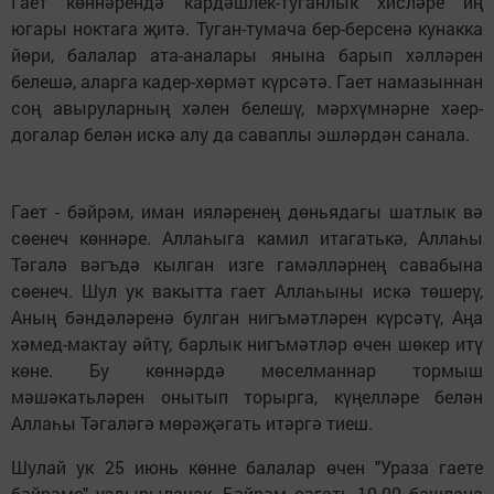
Гает көннәрендә кардәшлек-туганлык хисләре иң
югары ноктага җитә. Туган-тумача бер-берсенә кунакка
йөри, балалар ата-аналары янына барып хәлләрен
белешә, аларга кадер-хөрмәт күрсәтә. Гает намазыннан
соң авыруларның хәлен белешү, мәрхүмнәрне хәер-
догалар белән искә алу да саваплы эшләрдән санала.
Гает - бәйрәм, иман ияләренең дөньядагы шатлык вә
сөенеч көннәре. Аллаһыга камил итагатькә, Аллаһы
Тәгалә вәгъдә кылган изге гамәлләрнең савабына
сөенеч. Шул ук вакытта гает Аллаһыны искә төшерү,
Аның бәндәләренә булган нигъмәтләрен күрсәтү, Аңа
хәмед-мактау әйтү, барлык нигъмәтләр өчен шөкер итү
көне. Бу көннәрдә мөселманнар тормыш
мәшәкатьләрен онытып торырга, күңелләре белән
Аллаһы Тәгаләгә мөрәҗәгать итәргә тиеш.
Шулай ук 25 июнь көнне балалар өчен "Ураза гаете
бәйрәме" уздырылачак. Бәйрәм сәгать 10.00 башлана