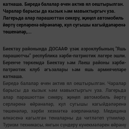
катнаша. Биредә балалар өчен актив ял оештырылган.
Чаралар барысы да кызык һәм мавыктыргыч уза.
Лагерьда алар парашюттан сикерү, җиңел автомобиль
йөртү серләренә өйрәнәләр, кул сугышы кагыйдәләренә
төшенәләр,...
Биектау районында ДОСААФ үзәк аэроклубының "Яшь
парашютчы" республика хәрби-патриотик лагере эшли.
Беренче төркемдә Биектау һәм Лаеш районы хәрби-
патриотик клуб әгъзалары һәм яшь армиячеләре
катнаша.
Биредә балалар өчен актив ял оештырылган. Чаралар
барысы да кызык һәм мавыктыргыч уза. Лагерьда
алар парашюттан сикерү, җиңел автомобиль йөртү
серләренә өйрәнәләр, кул сугышы кагыйдәләренә
төшенәләр, хәрби хезмәткә әзерләнәләр. Медицина
өлкәсенә кагылган темаларны да читләтеп үтмиләр.
Туризм техникасы, янгын сүндеру күнекмәләрен өйрәнү