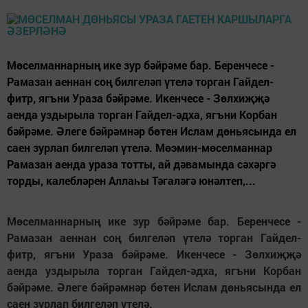
Мөселманнарның ике зур бәйрәме бар. Беренчесе -
Рамазан аеннан соң билгеләп үтелә торган Гайдел-
фитр, ягъни Ураза бәйрәме. Икенчесе - Зөлхиҗҗә
аенда уздырыла торган Гайдел-әдха, ягъни Корбан
бәйрәме. Әлеге бәйрәмнәр бөтен Ислам дөньясында ел
саен зурлап билгеләп үтелә. Мөэмин-мөселманнар
Рамазан аенда ураза тотты, ай дәвамында сәхәргә
торды, калебләрен Аллаһы Тәгаләгә юнәлтеп,...
Мөселманнарның ике зур бәйрәме бар. Беренчесе -
Рамазан аеннан соң билгеләп үтелә торган Гайдел-
фитр, ягъни Ураза бәйрәме. Икенчесе - Зөлхиҗҗә
аенда уздырыла торган Гайдел-әдха, ягъни Корбан
бәйрәме. Әлеге бәйрәмнәр бөтен Ислам дөньясында ел
саен зурлап билгеләп үтелә.