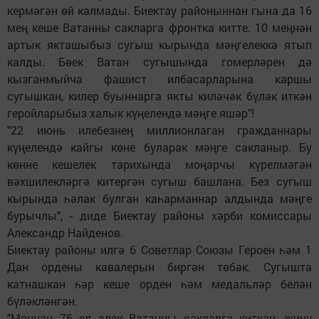
кермәгән өй калмады. Биектау районыннан гына да 16
мең кеше Ватанны сакларга фронтка китте. 10 меңнән
артык якташыбыз сугыш кырында мәңгелеккә ятып
калды. Бөек Ватан сугышында гомерләрен дә
кызганмыйча фашист илбасарларына каршы
сугышкан, килер буыннарга якты киләчәк бүләк иткән
геройларыбыз халык күңелендә мәңге яшәр"!
"22 июнь илебезнең миллионлаган гражданнары
күңелендә кайгы көне буларак мәңге сакланыр. Бу
көнне кешелек тарихында моңарчы күрелмәгән
вәхшилекләргә китергән сугыш башлана. Без сугыш
кырында һәлак булган каһарманнар алдында мәңге
бурычлы", - диде Биектау районы хәрби комиссары
Александр Найденов.
Биектау районы илгә 6 Советлар Союзы Героен һәм 1
Дан ордены кавалерын биргән төбәк. Сугышта
катнашкан һәр кеше орден һәм медальләр белән
бүләкләнгән.
"Моннан 76 ел элек Ватанны сакларга киткән, җиңү