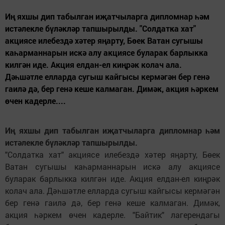
Иң яхшы дип табылган иҗатчыларга дипломнар һәм
истәлекле бүләкләр тапшырылды. "Солдатка хат"
акциясе илебездә хәтер яңарту, Бөек Ватан сугышы
каһарманнарын искә алу акциясе буларак барлыкка
килгән иде. Акция елдан-ел киңрәк колач ала.
Дәһшәтле елларда сугыш кайгысы кермәгән бер генә
гаилә дә, бер генә кеше калмаган. Димәк, акция һәркем
өчен кадерле....
Иң яхшы дип табылган иҗатчыларга дипломнар һәм
истәлекле бүләкләр тапшырылды.
"Солдатка хат" акциясе илебездә хәтер яңарту, Бөек
Ватан сугышы каһарманнарын искә алу акциясе
буларак барлыкка килгән иде. Акция елдан-ел киңрәк
колач ала. Дәһшәтле елларда сугыш кайгысы кермәгән
бер генә гаилә дә, бер генә кеше калмаган. Димәк,
акция һәркем өчен кадерле. "Байтик" лагерендагы