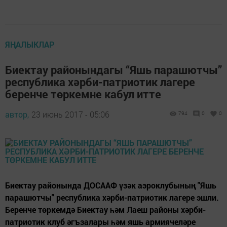
ЯҢАЛЫКЛАР
Биектау районындагы “Яшь парашютчы”
республика хәрби-патриотик лагере
беренче төркемне кабул итте
автор,
23 июнь 2017 - 05:06
794
0
0
Биектау районында ДОСААФ үзәк аэроклубының "Яшь
парашютчы" республика хәрби-патриотик лагере эшли.
Беренче төркемдә Биектау һәм Лаеш районы хәрби-
патриотик клуб әгъзалары һәм яшь армиячеләре