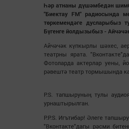
Һәр атнаны дүшәмбедән шимбә
"Биектау FM" радиосында м
төркемендәге дусларыбыз т
Бүгенге йолдызыбыз - Айчәчә
Айчәчәк күпкырлы шәхес, ае
театрны ярата. "Вконтакте"
Фотоларда актерлар уены, й
рәвештә театр тормышында ка
P.S. тапшыруның тулы аудио
урнаштырылган.
P.P.S. Игътибар! Әлеге тапшы
"Вконтакте"дагы рәсми бите