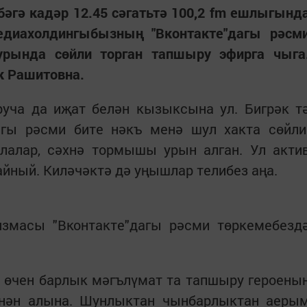
гә кадәр 12.45 сәгатьтә 100,2 fm ешлыгынд
едиахолдингыбызның "Вконтакте"дагы рәсм
урында сөйли торган тапшыру эфирга чыга
к Рашитовна.
руча да иҗат белән кызыксына ул. Бигрәк т
дагы рәсми бите нәкъ менә шул хакта сөйли
олалар, сәхнә тормышы урын алган. Ул акти
йный. Киләчәктә дә уңышлар телибез аңа.
язмасы "Вконтакте"дагы рәсми төркемебезд
ру өчен барлык мәгълүмат та тапшыру героены
ннән алына. Шунлыктан чынбарлыктан аеры