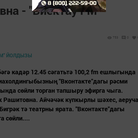
на - "Биектау FM"
753
0
гә кадәр 12.45 сәгатьтә 100,2 fm ешлыгында
иахолдингыбызның "Вконтакте"дагы рәсми
ында сөйли торган тапшыру эфирга чыга.
к Рашитовна. Айчәчәк күпкырлы шәхес, аеруч
Бигрәк тә театрны ярата. "Вконтакте"дагы
 сөйли....