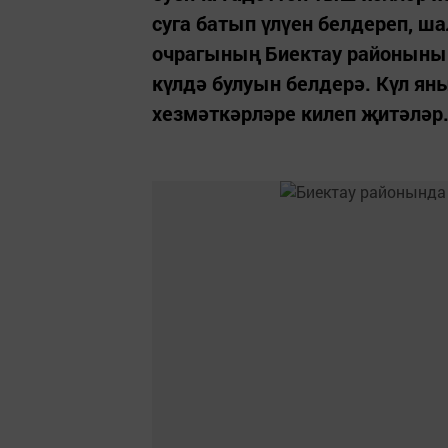
суга батып үлүен белдереп, 
очрагының Биектау районының
күлдә булуын белдерә. Күл ян
хезмәткәрләре килеп җитәләр..