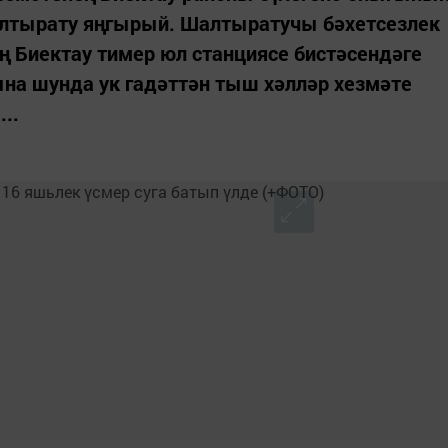
шалтырату яңгырый. Шалтыратучы бәхетсезлек
 Биектау тимер юл станциясе бистәсендәге
ына шунда ук гадәттән тыш хәлләр хезмәте
..