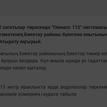
2 сәгатьләр тирәсендә "Глонасс 112" системас
хезмәтенең Биектау районы бүлегенә оныгыны
алтырату яңгырый.
рагының Биектау районының Биектау тимер ю
 булуын белдерә. Күл янына шунда ук гадәттә
ләре килеп җитәләр.
 15 метр ераклыкта ярда водолазлар төркем
 исемле үсмернең гәүдәсе табыла