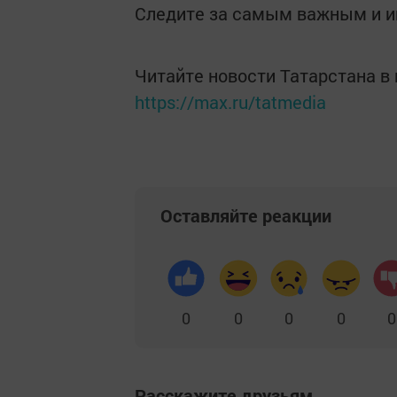
Следите за самым важным и 
Читайте новости Татарстана 
https://max.ru/tatmedia
Оставляйте реакции
0
0
0
0
0
Расскажите друзьям