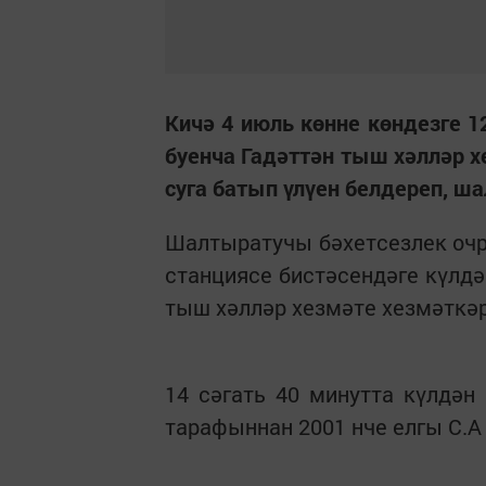
Кичә 4 июль көнне көндезге 1
буенча Гадәттән тыш хәлләр 
суга батып үлүен белдереп, ш
Шалтыратучы бәхетсезлек оч
станциясе бистәсендәге күлдә
тыш хәлләр хезмәте хезмәткәр
14 сәгать 40 минутта күлдән
тарафыннан 2001 нче елгы С.А