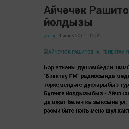
Айчәчәк Рашитов
йолдызы
автор,
4 июль 2017 - 13:33
Һәр атнаны дүшәмбедән шимбә
"Биектау FM" радиосында мед
төркемендәге дусларыбыз тур
Бүгенге йолдызыбыз - Айчәчә
да иҗат белән кызыксына ул. 
рәсми бите нәкъ менә шул хакта