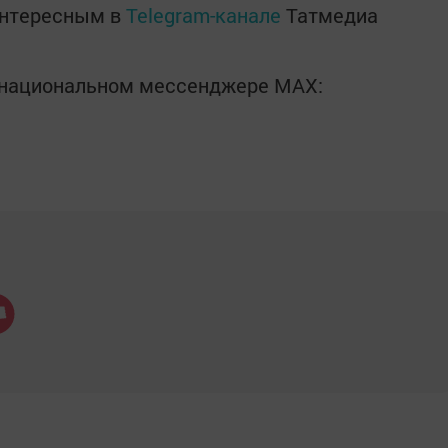
интересным в
Telegram-канале
Татмедиа
в национальном мессенджере MАХ: