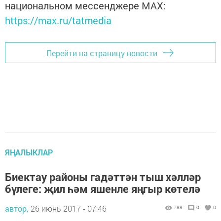
национальном мессенджере MАХ:
https://max.ru/tatmedia
Перейти на страницу новости
ЯҢАЛЫКЛАР
Биектау районы гадәттән тыш хәлләр
бүлеге: җил һәм яшенле яңгыр көтелә
автор,
26 июнь 2017 - 07:46
788
0
0