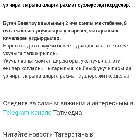
үз чиратларына аларга рәхмәт сүзләре җиткерделәр.
Бүген Биектау авылының 2 нче санлы мәктәбенең 9
нчы сыйныф укучылары үзләренең чыгарылыш
кичәләрен уздырдылар.
Барлыгы урта гомуми белем турындагы аттестат 57
укучыга тапшырылды.
Укучыларны мәктәп директоры, укытучылар, әти-
әниләр котлады. Чыгарылыш сыйныф укучылары да
үз чиратларына аларга рәхмәт сүзләре җиткерделәр.
Следите за самым важным и интересным в
Telegram-канале
Татмедиа
Читайте новости Татарстана в