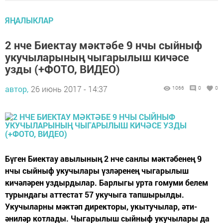
ЯҢАЛЫКЛАР
2 нче Биектау мәктәбе 9 нчы сыйныф
укучыларының чыгарылыш кичәсе
узды (+ФОТО, ВИДЕО)
автор,
26 июнь 2017 - 14:37
1066
0
0
Бүген Биектау авылының 2 нче санлы мәктәбенең 9
нчы сыйныф укучылары үзләренең чыгарылыш
кичәләрен уздырдылар. Барлыгы урта гомуми белем
турындагы аттестат 57 укучыга тапшырылды.
Укучыларны мәктәп директоры, укытучылар, әти-
әниләр котлады. Чыгарылыш сыйныф укучылары да