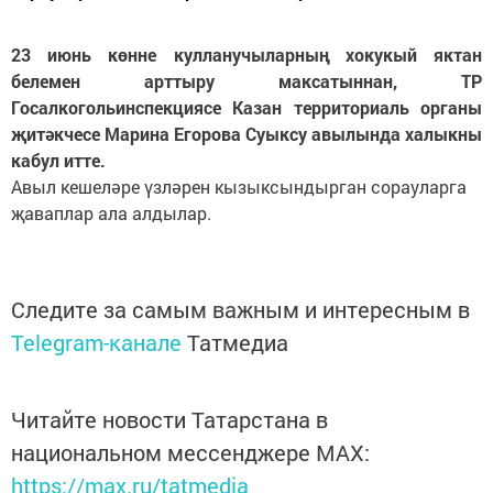
23 июнь көнне кулланучыларның хокукый яктан
белемен арттыру максатыннан, ТР
Госалкогольинспекциясе Казан территориаль органы
җитәкчесе Марина Егорова Суыксу авылында халыкны
кабул итте.
Авыл кешеләре үзләрен кызыксындырган сорауларга
җаваплар ала алдылар.
Следите за самым важным и интересным в
Telegram-канале
Татмедиа
Читайте новости Татарстана в
национальном мессенджере MАХ:
https://max.ru/tatmedia