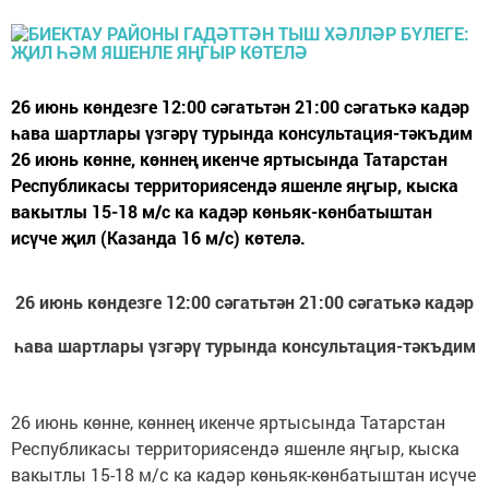
26 июнь көндезге 12:00 сәгатьтән 21:00 сәгатькә кадәр
һава шартлары үзгәрү турында консультация-тәкъдим
26 июнь көнне, көннең икенче яртысында Татарстан
Республикасы территориясендә яшенле яңгыр, кыска
вакытлы 15-18 м/с ка кадәр көньяк-көнбатыштан
исүче җил (Казанда 16 м/с) көтелә.
26 июнь көндезге 12:00 сәгатьтән 21:00 сәгатькә кадәр
һава шартлары үзгәрү турында консультация-тәкъдим
26 июнь көнне, көннең икенче яртысында Татарстан
Республикасы территориясендә яшенле яңгыр, кыска
вакытлы 15-18 м/с ка кадәр көньяк-көнбатыштан исүче