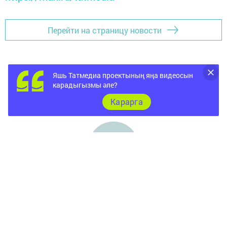
Перейти на страницу новости
Яшь Татмедиа проектының яңа видеосын
карадыгызмы әле?
Карарга
Баш бит