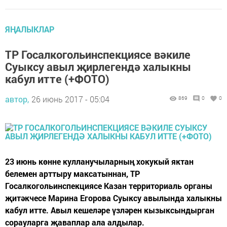
ЯҢАЛЫКЛАР
ТР Госалкогольинспекциясе вәкиле
Суыксу авыл җирлегендә халыкны
кабул итте (+ФОТО)
автор,
26 июнь 2017 - 05:04
869
0
0
23 июнь көнне кулланучыларның хокукый яктан
белемен арттыру максатыннан, ТР
Госалкогольинспекциясе Казан территориаль органы
җитәкчесе Марина Егорова Суыксу авылында халыкны
кабул итте. Авыл кешеләре үзләрен кызыксындырган
сорауларга җаваплар ала алдылар.