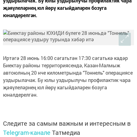
уздырылачак. Бу юлы уздырылучы профилактик чара
җәяүлеләрнең юл йөрү кагыйдәләрен бозуга
юнәлдерелгән.
Иртәгә 28 июнь 16:00 сәгатьтән 17:30 сәгатькә кадәр
Биектау районы территориясендә, Казан-Малмыж
автоюлның 20 нче километрында "Тоннель" операциясе
уздырылачак. Бу юлы уздырылучы профилактик чара
җәяүлеләрнең юл йөрү кагыйдәләрен бозуга
юнәлдерелгән.
Следите за самым важным и интересным в
Telegram-канале
Татмедиа