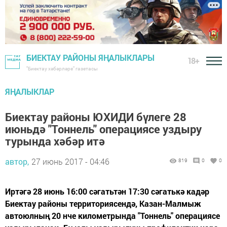
БИЕКТАУ РАЙОНЫ ЯҢАЛЫКЛАРЫ
18+
"Биектау хәбәрләре" газетасы
ЯҢАЛЫКЛАР
Биектау районы ЮХИДИ бүлеге 28
июньдә "Тоннель" операциясе уздыру
турында хәбәр итә
автор,
27 июнь 2017 - 04:46
819
0
0
Иртәгә 28 июнь 16:00 сәгатьтән 17:30 сәгатькә кадәр
Биектау районы территориясендә, Казан-Малмыж
автоюлның 20 нче километрында "Тоннель" операциясе