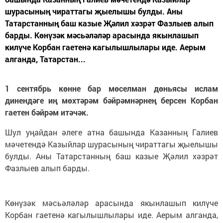
шурасының чираттагы җыелышы булды. Аны
Татарстанның баш казые Җәлил хәзрәт Фазлыев алып
барды. Көнүзәк мәсьәләләр арасында якынлашып
килүче Корбан гаетенә кагылышлылары иде. Аерым
алганда, Татарстан...
1 сентябрь көнне бар мөселман дөньясы ислам
динендәге иң мөхтәрәм бәйрәмнәрнең берсен Корбан
гаетен бәйрәм итәчәк.
Шул уңайдан әлеге атна башында Казанның Галиев
мәчетендә Казыйлар шурасының чираттагы җыелышы
булды. Аны Татарстанның баш казые Җәлил хәзрәт
Фазлыев алып барды.
Көнүзәк мәсьәләләр арасында якынлашып килүче
Корбан гаетенә кагылышлылары иде. Аерым алганда,