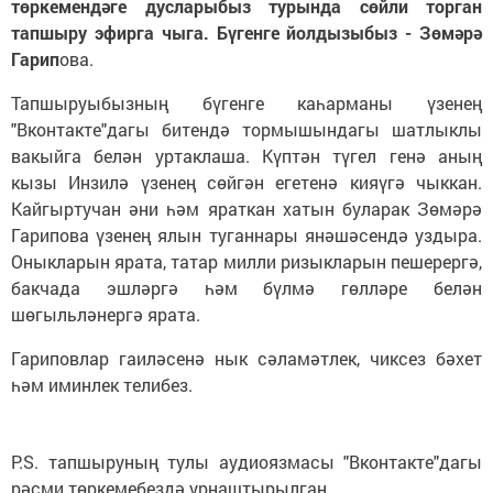
төркемендәге дусларыбыз турында сөйли торган
тапшыру эфирга чыга. Бүгенге йолдызыбыз - Зөмәрә
Гарип
ова.
Тапшыруыбызның бүгенге каһарманы үзенең
"Вконтакте"дагы битендә тормышындагы шатлыклы
вакыйга белән уртаклаша. Күптән түгел генә аның
кызы Инзилә үзенең сөйгән егетенә кияүгә чыккан.
Кайгыртучан әни һәм яраткан хатын буларак Зөмәрә
Гарипова үзенең ялын туганнары янәшәсендә уздыра.
Оныкларын ярата, татар милли ризыкларын пешерергә,
бакчада эшләргә һәм бүлмә гөлләре белән
шөгыльләнергә ярата.
Гариповлар гаиләсенә нык сәламәтлек, чиксез бәхет
һәм иминлек телибез.
P.S. тапшыруның тулы аудиоязмасы "Вконтакте"дагы
рәсми төркемебездә урнаштырылган.