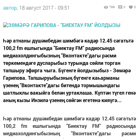
автор,
18 август 2017 - 09:51
788
0
0
Һәр атнаны дүшәмбедән шимбәгә кадәр 12.45 сәгатьтә
100,2 fm ешлыгында "Биектау FM" радиосында
медиахолдингыбызның "Вконтакте"дагы рәсми
төркемендәге дусларыбыз турында сөйли торган
тапшыру эфирга чыга. Бүгенге йолдызыбыз - Зөмәрә
Гарипова. Тапшыруыбызның бүгенге каһарманы
үзенең "Вконтакте"дагы битендә тормышындагы
шатлыклы вакыйга белән уртаклаша. Күптән түгел генә
аның кызы Инзилә үзенең сөйгән егетенә кияүгә...
Һәр атнаны дүшәмбедән шимбәгә кадәр 12.45 сәгатьтә
100,2 fm ешлыгында "Биектау FM" радиосында
медиахолдингыбызның "Вконтакте"дагы рәсми