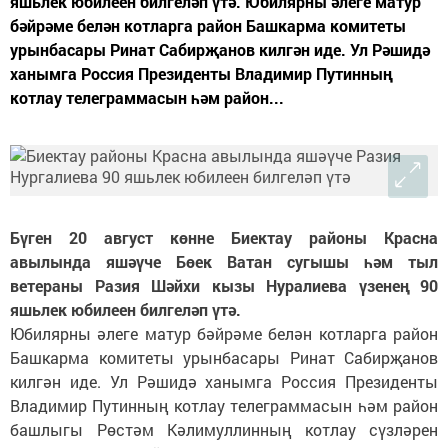
яшьлек юбилеен билгеләп үтә. Юбилярны әлеге матур
бәйрәме белән котларга район Башкарма комитеты
урынбасары Ринат Сабирҗанов килгән иде. Ул Рәшидә
ханымга Россия Президенты Владимир Путинның
котлау телеграммасын һәм район...
Бүген 20 август көнне Биектау районы Красна
авылында яшәүче Бөек Ватан сугышы һәм тыл
ветераны Разия Шәйхи кызы Нуралиева үзенең 90
яшьлек юбилеен билгеләп үтә.
Юбилярны әлеге матур бәйрәме белән котларга район
Башкарма комитеты урынбасары Ринат Сабирҗанов
килгән иде. Ул Рәшидә ханымга Россия Президенты
Владимир Путинның котлау телеграммасын һәм район
башлыгы Рөстәм Кәлимуллинның котлау сүзләрен