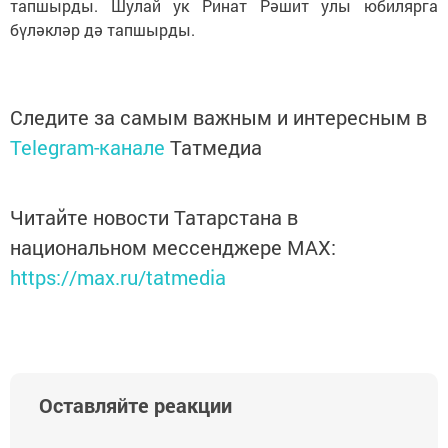
тапшырды. Шулай ук Ринат Рәшит улы юбилярга
бүләкләр дә тапшырды.
Следите за самым важным и интересным в
Telegram-канале
Татмедиа
Читайте новости Татарстана в
национальном мессенджере MАХ:
https://max.ru/tatmedia
Оставляйте реакции