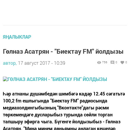
ЯҢАЛЫКЛАР
Гөлназ Асатрян - "Биектау FM" йолдызы
автор,
17 август 2017 - 10:39
756
0
0
Һәр атнаны дүшәмбедән шимбәгә кадәр 12.45 сәгатьтә
100,2 fm ешлыгында "Биектау FM" радиосында
медиахолдингыбызның "Вконтакте"дагы рәсми
төркемендәге дусларыбыз турында сөйли торган
тапшыру эфирга чыга. Бүгенге йолдызыбыз - Гөлназ
Асатрян. "Миңа минем дөньямны аңлаган кешеләр