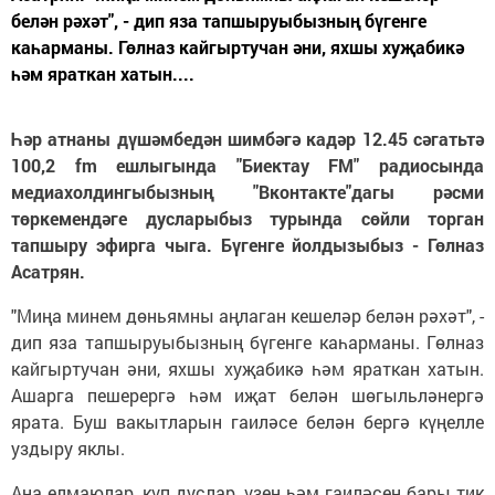
белән рәхәт", - дип яза тапшыруыбызның бүгенге
каһарманы. Гөлназ кайгыртучан әни, яхшы хуҗабикә
һәм яраткан хатын....
Һәр атнаны дүшәмбедән шимбәгә кадәр 12.45 сәгатьтә
100,2 fm ешлыгында "Биектау FM" радиосында
медиахолдингыбызның "Вконтакте"дагы рәсми
төркемендәге дусларыбыз турында сөйли торган
тапшыру эфирга чыга. Бүгенге йолдызыбыз - Гөлназ
Асатрян.
"Миңа минем дөньямны аңлаган кешеләр белән рәхәт", -
дип яза тапшыруыбызның бүгенге каһарманы. Гөлназ
кайгыртучан әни, яхшы хуҗабикә һәм яраткан хатын.
Ашарга пешерергә һәм иҗат белән шөгыльләнергә
ярата. Буш вакытларын гаиләсе белән бергә күңелле
уздыру яклы.
Аңа елмаюлар, күп дуслар, үзен һәм гаиләсен бары тик