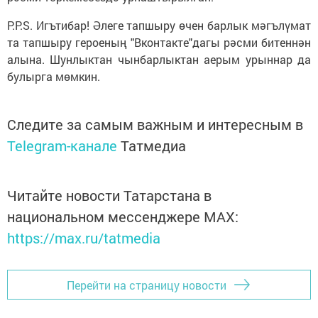
P.P.S. Игътибар! Әлеге тапшыру өчен барлык мәгълүмат
та тапшыру героеның "Вконтакте"дагы рәсми битеннән
алына. Шунлыктан чынбарлыктан аерым урыннар да
булырга мөмкин.
Следите за самым важным и интересным в
Telegram-канале
Татмедиа
Читайте новости Татарстана в
национальном мессенджере MАХ:
https://max.ru/tatmedia
Перейти на страницу новости