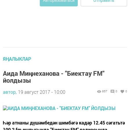
Отправить
Авторизоваться
ЯҢАЛЫКЛАР
Аида Миңнеханова - "Биектау FM"
йолдызы
автор,
19 август 2017 - 10:00
857
0
0
Һәр атнаны дүшәмбедән шимбәгә кадәр 12.45 сәгатьтә
100,2 fm ешлыгында "Биектау FM" радиосында