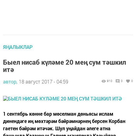
ЯҢАЛЫКЛАР
Быел нисаб күләме 20 мең сум тәшкил
итә
автор,
18 август 2017 - 04:59
910
0
0
1 сентябрь көнне бар мөселман дөньясы ислам
динендәге иң мөхтәрәм бәйрәмнәрнең берсен Корбан
гаетен бәйрәм итәчәк. Шул уңайдан әлеге атна
башында Казанның Галиев мәчетендә Казыйлар