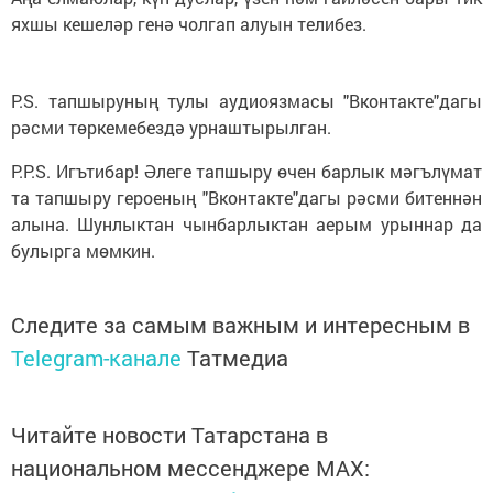
яхшы кешеләр генә чолгап алуын телибез.
P.S. тапшыруның тулы аудиоязмасы "Вконтакте"дагы
рәсми төркемебездә урнаштырылган.
P.P.S. Игътибар! Әлеге тапшыру өчен барлык мәгълүмат
та тапшыру героеның "Вконтакте"дагы рәсми битеннән
алына. Шунлыктан чынбарлыктан аерым урыннар да
булырга мөмкин.
Следите за самым важным и интересным в
Telegram-канале
Татмедиа
Читайте новости Татарстана в
национальном мессенджере MАХ: