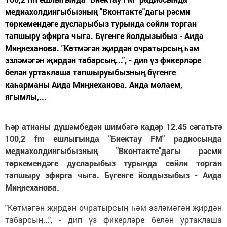
медиахолдингыбызның "Вконтакте"дагы рәсми
төркемендәге дусларыбыз турында сөйли торган
тапшыру эфирга чыга. Бүгенге йолдызыбыз - Аида
Миңнеханова. "Көтмәгән җирдән очратырсың һәм
эзләмәгән җирдән табарсың...", - дип үз фикерләре
белән уртаклаша тапшыруыбызның бүгенге
каһарманы Аида Миңнеханова. Аида мөлаем,
ягымлы,...
Һәр атнаны дүшәмбедән шимбәгә кадәр 12.45 сәгатьтә
100,2 fm ешлыгында "Биектау FM" радиосында
медиахолдингыбызның "Вконтакте"дагы рәсми
төркемендәге дусларыбыз турында сөйли торган
тапшыру эфирга чыга. Бүгенге йолдызыбыз - Аида
Миңнеханова.
"Көтмәгән җирдән очратырсың һәм эзләмәгән җирдән
табарсың...", - дип үз фикерләре белән уртаклаша