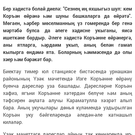
Бер хәдистә болай диелә: "Сезнең иң яхшыгыз шул: кем
Коръән өйрәнә һәм шуны башкаларга да өйрәтә".
Мөгаен, һәрбер мөселманның үз гомерендә бер генә
мәртәбә булса да әлеге хәдисне укыганы, яисә
ишеткәне бардыр. Әлеге хәдистә Коръәнне өйрәнергә,
аны ятларга, һәрдаим укып, аның белән гамәл
кылырга өндәмә ята. Боларның һәммәсендә дә олы
хәер һәм бәрәкәт бар.
Биектау тимер юл станциясе бистәсендә урнашкан
районының Үзәк мәчетендә Изге Коръәнне өйрәнү
буенча дәресләр уза башлады. Дәресләрне Коръән
хафиз, ягъни Коръәнне хәтердән белүче һәм аның
тәфсирен аңлата алучы Караматулла хәзрәт алып
бара. Аның укучылары дөнья күләмендә уздырылган
Коръән уку бәйгеләрендә әледән-әле катнашып
киләләр.
Үзәк мәчеттәге дәресләр айның так көннәрендә ир-