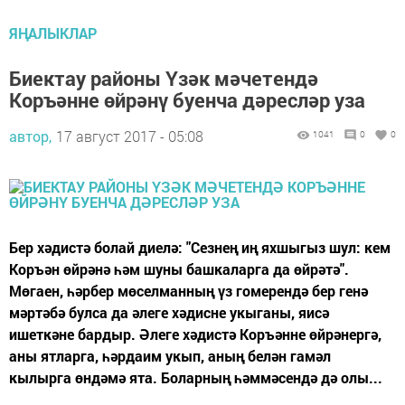
ЯҢАЛЫКЛАР
Биектау районы Үзәк мәчетендә
Коръәнне өйрәнү буенча дәресләр уза
автор,
17 август 2017 - 05:08
1041
0
0
Бер хәдистә болай диелә: "Сезнең иң яхшыгыз шул: кем
Коръән өйрәнә һәм шуны башкаларга да өйрәтә".
Мөгаен, һәрбер мөселманның үз гомерендә бер генә
мәртәбә булса да әлеге хәдисне укыганы, яисә
ишеткәне бардыр. Әлеге хәдистә Коръәнне өйрәнергә,
аны ятларга, һәрдаим укып, аның белән гамәл
кылырга өндәмә ята. Боларның һәммәсендә дә олы...