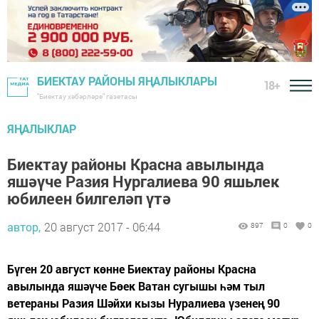
БИЕКТАУ РАЙОНЫ ЯҢАЛЫКЛАРЫ
18+
"Биектау хәбәрләре" газетасы
ЯҢАЛЫКЛАР
Биектау районы Красна авылында
яшәүче Разия Нургалиева 90 яшьлек
юбилеен билгеләп үтә
автор,
20 август 2017 - 06:44
897
0
0
Бүген 20 август көнне Биектау районы Красна
авылында яшәүче Бөек Ватан сугышы һәм тыл
ветераны Разия Шәйхи кызы Нуралиева үзенең 90