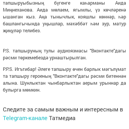
тапшыруыбызның бүгенге каһарманы Аида
Миңнеханова. Аида мөлаем, ягымлы, үз көчләренә
ышанган кыз. Аңа тынычлык, кояшлы көннәр, һәр
башлангычында уңышлар, мәхәббәт һәм зур, матур
җиңүләр телибез.
P.S. тапшыруның тулы аудиоязмасы "Вконтакте"дагы
рәсми төркемебездә урнаштырылган.
P.P.S. Игътибар! Әлеге тапшыру өчен барлык мәгълүмат
та тапшыру героеның "Вконтакте"дагы рәсми битеннән
алына. Шунлыктан чынбарлыктан аерым урыннар да
булырга мөмкин.
Следите за самым важным и интересным в
Telegram-канале
Татмедиа