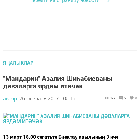
ЯҢАЛЫКЛАР
"Мандарин" Азалия Шиһабиеваны
дәваларга ярдәм итәчәк
автор,
26 февраль 2017 - 05:15
498
0
0
13 март 18.00 сәгатьтә Биектау авылының 3 нче