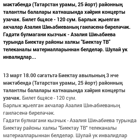
мәктәбендә (Татарстан урамы, 25 йорт) районның
талантлы балалары катнашында хәйрия концерты
узачак. Билет бщясе - 120 сум. Барлык җыелган
акчалар Азалия Шиһабиеваның гаиләсенә биреләчәк.
Гадәти булмагани кызчык - Азалия Шиһабиева
турында Биектау районы халкы "Биектау ТВ"
телеканалы материалларыннан белделәр. Шулай ук
инвалидлар...
13 март 18.00 сәгатьтә Биектау авылының 3 нче
мәктәбендә (Татарстан урамы, 25 йорт) районның
талантлы балалары катнашында хәйрия концерты
узачак.
Билет бщясе - 120 сум.
Барлык җыелган акчалар Азалия Шиһабиеваның
гаиләсенә биреләчәк.
Гадәти булмагани кызчык - Азалия Шиһабиева турында
Биектау районы халкы "Биектау ТВ" телеканалы
материалларыннан белделәр. Шулай ук инвалидлар