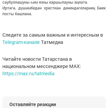
саубуллашуны һәм язны каршылауны аңлата.
Иртәгә, дүшәмбедән христиан динендәгеләрнең Бөек
посты башлана.
Следите за самым важным и интересным в
Telegram-канале
Татмедиа
Читайте новости Татарстана в
национальном мессенджере MАХ:
https://max.ru/tatmedia
Оставляйте реакции