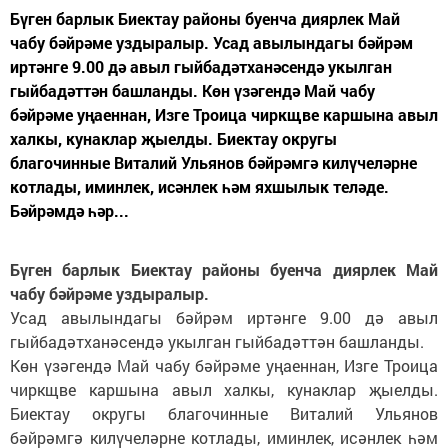
Бүген барлык Биектау районы буенча диярлек Май
чабу бәйрәме уздыралыр. Усад авылындагы бәйрәм
иртәнге 9.00 дә авыл гыйбадәтханәсендә укылган
гыйбадәттән башланды. Көн үзәгендә Май чабу
бәйрәме уңаеннан, Изге Троица чиркщве каршына авыл
халкы, кунаклар җыелды. Биектау округы
благочинные Виталий Ульянов бәйрәмгә килүчеләрне
котлады, иминлек, исәнлек һәм яхшылык теләде.
Бәйрәмдә һәр...
Бүген барлык Биектау районы буенча диярлек Май
чабу бәйрәме уздыралыр.
Усад авылындагы бәйрәм иртәнге 9.00 дә авыл
гыйбадәтханәсендә укылган гыйбадәттән башланды.
Көн үзәгендә Май чабу бәйрәме уңаеннан, Изге Троица
чиркщве каршына авыл халкы, кунаклар җыелды.
Биектау округы благочинные Виталий Ульянов
бәйрәмгә килүчеләрне котлады, иминлек, исәнлек һәм