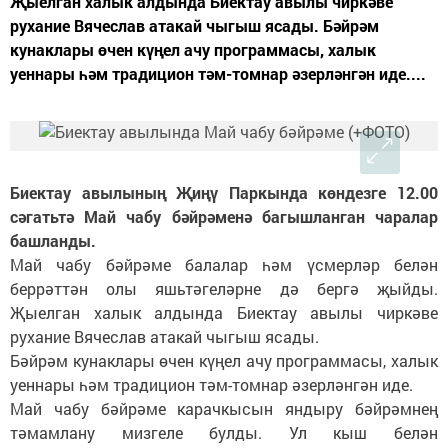
Җыелган халык алдында Биектау авылы чиркәве
рухание Вячеслав атакай чыгыш ясады. Бәйрәм
кунаклары өчен күңел ачу программасы, халык
уеннары һәм традицион тәм-томнар әзерләнгән иде....
Биектау авылының Җиңү Паркында көндезге 12.00
сәгатьтә Май чабу бәйрәменә багышланган чаралар
башланды.
Май чабу бәйрәме балалар һәм үсмерләр белән
беррәттән олы яшьтәгеләрне дә бергә җыйды.
Җыелган халык алдында Биектау авылы чиркәве
рухание Вячеслав атакай чыгыш ясады.
Бәйрәм кунаклары өчен күңел ачу программасы, халык
уеннары һәм традицион тәм-томнар әзерләнгән иде.
Май чабу бәйрәме карачкысын яндыру бәйрәмнең
тәмамлану мизгеле булды. Ул кыш белән