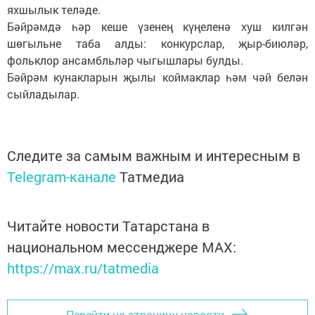
яхшылык теләде.
Бәйрәмдә һәр кеше үзенең күңеленә хуш килгән
шөгыльне таба алды: конкурслар, җыр-биюләр,
фольклор ансамбльләр чыгышлары булды.
Бәйрәм кунакларын җылы коймаклар һәм чәй белән
сыйладылар.
Следите за самым важным и интересным в
Telegram-канале
Татмедиа
Читайте новости Татарстана в
национальном мессенджере MАХ:
https://max.ru/tatmedia
Перейти на страницу новости