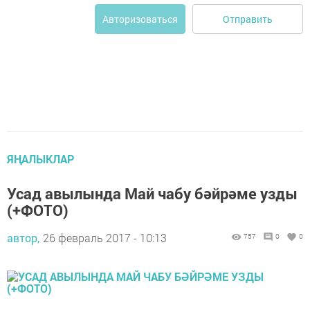
Отправить
Авторизоваться
ЯҢАЛЫКЛАР
Усад авылында Май чабу бәйрәме узды
(+ФОТО)
автор,
26 февраль 2017 - 10:13
757
0
0