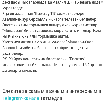
декадасы кысаларныда да Азалия Шиһабиевага ярдәм
күрсәтелде.
Яңа ел алдыннан "Биектау ТВ" хезмәткәрләре
Азалиянең зур бер хыялы - биергә теләвен белделәр.
Әлеге хыялны тормышка ашыру өчен журналистлар
"Мандарин" бию студиясенә мөрәҗәгать иттеләр. Һәм
кызчыкның хыялы тормышка ашты.
Хәзер исә актив һәм яхшы күңелле "Мандарин"нар
Азалия Шиһабиева багышлап хәйрия концерты
уздыралар.
P.S. Хәйрия концертына билетларны "Биектау"
медиахолдингы бинасында, Мәктәп урамы, 16 йорттан
да алырга мөмкин.
Следите за самым важным и интересным в
Telegram-канале
Татмедиа