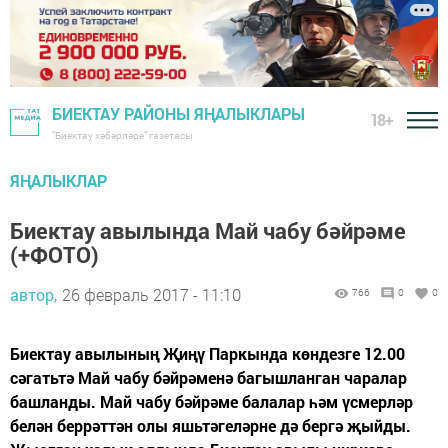
БИЕКТАУ РАЙОНЫ ЯҢАЛЫКЛАРЫ
18+
"Биектау хәбәрләре" газетасы
ЯҢАЛЫКЛАР
Биектау авылында Май чабу бәйрәме
(+ФОТО)
автор,
26 февраль 2017 - 11:10
766
0
0
Биектау авылының Җиңү Паркында көндезге 12.00
сәгатьтә Май чабу бәйрәменә багышланган чаралар
башланды. Май чабу бәйрәме балалар һәм үсмерләр
белән беррәттән олы яшьтәгеләрне дә бергә җыйды.