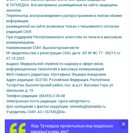
© ТАТМЕДИА. Все материалы, размещенные на сайте, защищены
законом.
Перепечатка, воспроизведение и распространение в любом объеме
информации,
размещенной на сайте, возможна только с письменного согласия
редакций СМИ.
При поддержке Республиканского агентства по печати и массовым
коммуникациям.
Наименование СМИ: Высокогорские вести
№ свидетельства о регистрации СМИ, дата: ЭЛ № ФС 77 - 90215 от
07.10.2025
выдано Федеральной службой по надзору в сфере связи,
информационных технологий и массовых коммуникаций
ФИО главного редактора: Мустафина Эльвира Анваровна
Адрес редакции: 422700, Российская Федерация, Республика
Татарстан, Высокогорский район, пос. ж.д.ст. Высокая Гора, ул.
Школьная, д. 16
Телефон редакции: (84365) 2-36-48
Электронная почта редакции: vgora-vesti@mail.ru
Для сообщений о фактах коррупции: tatmedia@tatmedia.ru
Учредитель СМИ: АО «ТАТМЕДИА»
Антикоррупционная политика
Яшь Татмедиа проектының яңа видеосын
АО «ТАТМЕДИА» использует «cookie»
для персонализации сервисов и
карадыгызмы әле?
удобства пользователей сайтом.