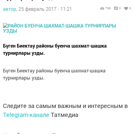
автор,
25 февраль 2017 - 11:21
736
0
0
Бүген Биектау районы буенча шахмат-шашка
турнирлары узды.
Бүген Биектау районы буенча шахмат-шашка
турнирлары узды.
Следите за самым важным и интересным в
Telegram-канале
Татмедиа