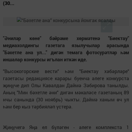
(30...
"Әниләр көне" бәйрәме хөрмәтенә "Биектау"
медиахолдингы газетага язылучылар арасында
"Бәхетле ана ул..." дигән темага фотосурәтләр һәм
иншалар конкурсы игълан иткән иде.
"Высокогорские вести" һәм "Биектау хәбәрләре"
газетасы редакциясе карары буенча әлеге конкурста
җиңүче дип Олы Кавалдан Даймә Зәбирова танылды.
Аның "Мин бәхетле әни" дигән мәкаләсе газетаның 89
нчы санында (30 ноябрь) чыкты. Даймә ханым өч ул
һәм бер кыз тәрбияләп үстерә.
Җиңүчегә Яңа ел бүләген - әлеге комплекста 1