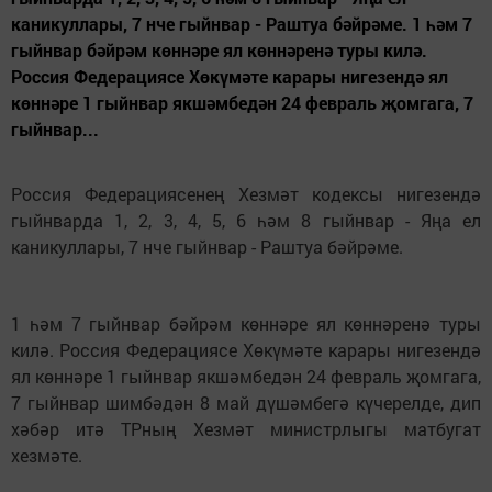
каникуллары, 7 нче гыйнвар - Раштуа бәйрәме. 1 һәм 7
гыйнвар бәйрәм көннәре ял көннәренә туры килә.
Россия Федерациясе Хөкүмәте карары нигезендә ял
көннәре 1 гыйнвар якшәмбедән 24 февраль җомгага, 7
гыйнвар...
Россия Федерациясенең Хезмәт кодексы нигезендә
гыйнварда 1, 2, 3, 4, 5, 6 һәм 8 гыйнвар - Яңа ел
каникуллары, 7 нче гыйнвар - Раштуа бәйрәме.
1 һәм 7 гыйнвар бәйрәм көннәре ял көннәренә туры
килә. Россия Федерациясе Хөкүмәте карары нигезендә
ял көннәре 1 гыйнвар якшәмбедән 24 февраль җомгага,
7 гыйнвар шимбәдән 8 май дүшәмбегә күчерелде, дип
хәбәр итә ТРның Хезмәт министрлыгы матбугат
хезмәте.