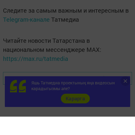
Следите за самым важным и интересным в
Telegram-канале
Татмедиа
Читайте новости Татарстана в
национальном мессенджере MАХ:
https://max.ru/tatmedia
Перейти на страницу новости
Яшь Татмедиа проектының яңа видеосын
карадыгызмы әле?
Карарга