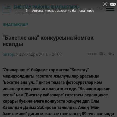
БИЕКТАУ РАЙОНЫ ЯҢАЛЫКЛАРЫ
18+
5
Автоматическое закрытие баннера через
"Биектау хәбәрләре" газетасы
ЯҢАЛЫКЛАР
“Бәхетле ана” конкурсына йомгак
ясалды
автор,
28 декабрь 2016 - 04:02
650
0
0
"Әниләр көне" бәйрәме хөрмәтенә "Биектау"
медиахолдингы газетага язылучылар арасында
"Бәхетле ана ул..." дигән темага фотосурәтләр һәм
иншалар конкурсы игълан иткән иде. "Высокогорские
вести" һәм "Биектау хәбәрләре" газетасы редакциясе
карары буенча әлеге конкурста җиңүче дип Олы
Кавалдан Даймә Зәбирова танылды. Аның "Мин
бәхетле әни" дигән мәкаләсе газетаның 89 нчы санында