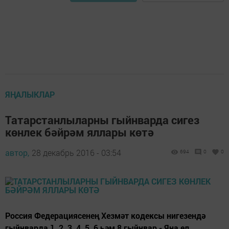
ЯҢАЛЫКЛАР
Татарстанлыларны гыйнварда сигез
көнлек бәйрәм яллары көтә
автор,
28 декабрь 2016 - 03:54
694
0
0
Россия Федерациясенең Хезмәт кодексы нигезендә
гыйнварда 1, 2, 3, 4, 5, 6 һәм 8 гыйнвар - Яңа ел