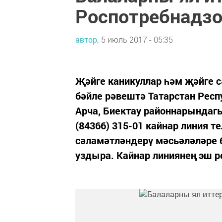
Роспотребнадзо
автор,
5 июль 2017 - 05:35
Җәйге каникуллар һәм җәйге 
бәйле рәвештә Татарстан Рес
Арча, Биектау районнарындагы 
(84366) 315-01 кайнар линия 
сәламәтләндерү мәсьәләләре 
уздыра. Кайнар линиянең эш р