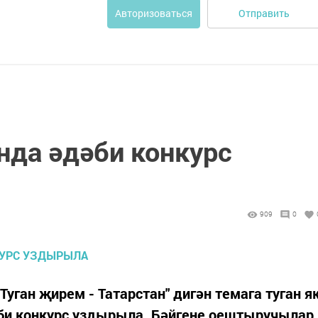
Отправить
Авторизоваться
нда әдәби конкурс
909
0
Туган җирем - Татарстан" дигән темага туган я
би конкурс уздырыла. Бәйгене оештыручылар