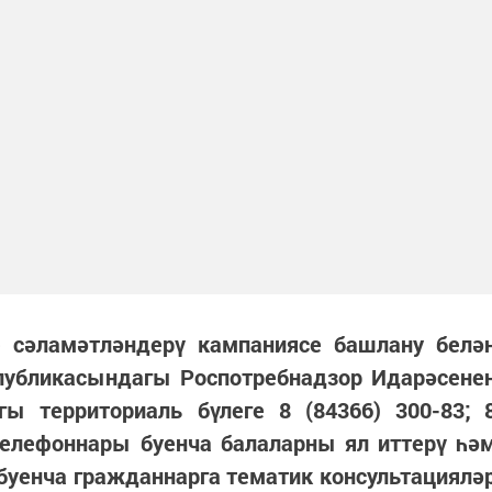
 сәламәтләндерү кампаниясе башлану белә
спубликасындагы Роспотребнадзор Идарәсене
гы территориаль бүлеге 8 (84366) 300-83; 
 телефоннары буенча балаларны ял иттерү һә
буенча гражданнарга тематик консультациялә