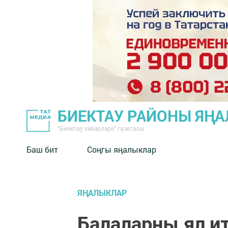
БИЕКТАУ РАЙОНЫ ЯҢ
"Биектау хәбәрләре" газетасы
Баш бит
Соңгы яңалыклар
ЯҢАЛЫКЛАР
Балаларны ял ит