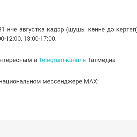
1 нче августка кадәр (шушы көнне дә кертеп
-12:00, 13:00-17:00.
интересным в
Telegram-канале
Татмедиа
в национальном мессенджере MАХ: