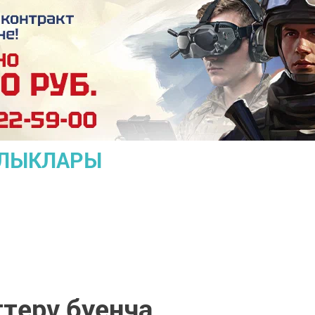
АЛЫКЛАРЫ
терү буенча