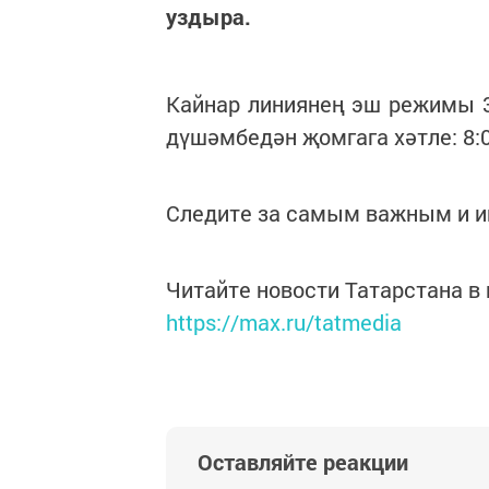
уздыра.
Кайнар линиянең эш режимы 3
дүшәмбедән җомгага хәтле: 8:00
Следите за самым важным и 
Читайте новости Татарстана 
https://max.ru/tatmedia
Оставляйте реакции