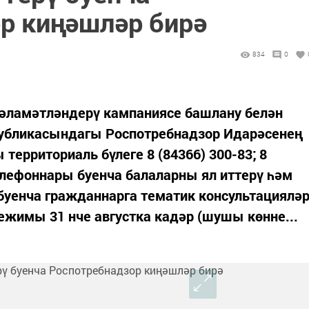
р киңәшләр бирә
834
0
сәламәтләндерү кампаниясе башлану белән
публикасындагы Роспотребнадзор Идарәсенең
территориаль бүлеге 8 (84366) 300-83; 8
телефоннары буенча балаларны ял иттерү һәм
буенча гражданнарга тематик консультациялә
ежимы 31 нче августка кадәр (шушы көнне...