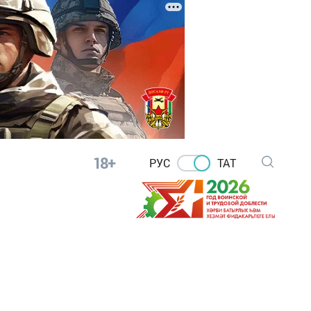
18+
РУС
ТАТ