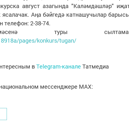
нкурска август азагында "Каләмдәшләр" иҗа
 ясалачак. Аңа бәйгедә катнашучылар барыс
 телефон: 2-38-74.
ләмәсенә туры сылтама
2218918a/pages/konkurs/tugan/
интересным в
Telegram-канале
Татмедиа
в национальном мессенджере MАХ: