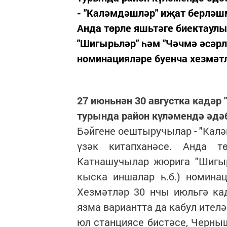
- "Каләмдәшләр" иҗат берләшм
Анда төрле яшьтәге биектаул
"Шигырьләр" һәм "Чәчмә әсәрлә
номинацияләре буенча хезмәтл
27 июньнән 30 августка кадәр "
турында район күләмендә әдә
Бәйгене оештыручылар - "Кал
үзәк китапханәсе. Анда т
Катнашучылар жюрига "Шигырь
кыска иншалар һ.б.) номина
Хезмәтләр 30 нчы июльгә кадә
язма вариантта да кабул ител
юл станциясе бистәсе, Черныш