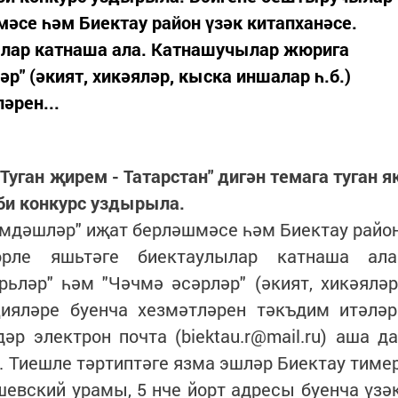
әсе һәм Биектау район үзәк китапханәсе.
ылар катнаша ала. Катнашучылар жюрига
р" (әкият, хикәяләр, кыска иншалар һ.б.)
әрен...
Туган җирем - Татарстан" дигән темага туган я
би конкурс уздырыла.
әмдәшләр" иҗат берләшмәсе һәм Биектау райо
өрле яшьтәге биектаулылар катнаша ала
ләр" һәм "Чәчмә әсәрләр" (әкият, хикәяләр
цияләре буенча хезмәтләрен тәкъдим итәләр
р электрон почта (biektau.r@mail.ru) аша да
ә. Тиешле тәртиптәге язма эшләр Биектау тиме
евский урамы, 5 нче йорт адресы буенча үзә