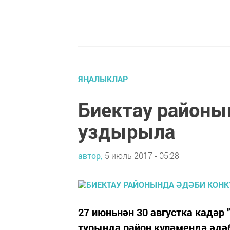
ЯҢАЛЫКЛАР
Биектау районы
уздырыла
автор,
5 июль 2017 - 05:28
27 июньнән 30 августка кадәр "
турында район күләмендә әдә