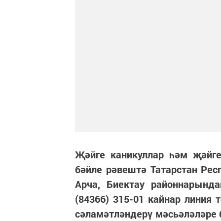
Җәйге каникуллар һәм җәйге
бәйле рәвештә Татарстан Ре
Арча, Биектау районнарында
(84366) 315-01 кайнар линия
сәламәтләндерү мәсьәләләре 