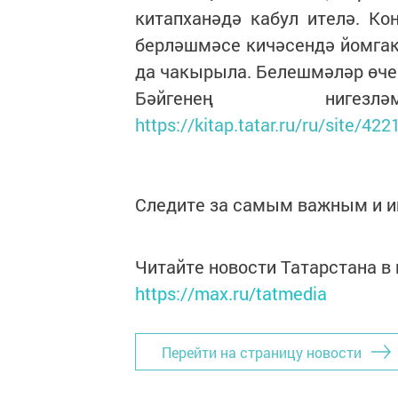
китапханәдә кабул ителә. Ко
берләшмәсе кичәсендә йомгак
да чакырыла. Белешмәләр өчен
Бәйгенең нигез
https://kitap.tatar.ru/ru/site/4
Следите за самым важным и 
Читайте новости Татарстана 
https://max.ru/tatmedia
Перейти на страницу новости