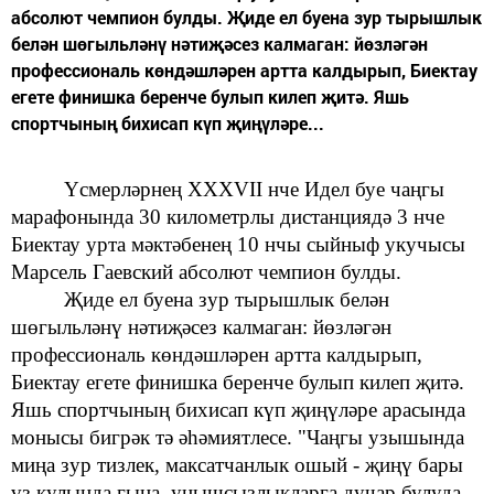
абсолют чемпион булды. Җиде ел буена зур тырышлык
белән шөгыльләнү нәтиҗәсез калмаган: йөзләгән
профессиональ көндәшләрен артта калдырып, Биектау
егете финишка беренче булып килеп җитә. Яшь
спортчының бихисап күп җиңүләре...
Үсмерләрнең XXXVII нче
Идел буе чаңгы
марафонында
30 километрлы дистанциядә
3 нче
Биектау урта мәктәбенең
10 нчы сыйныф укучысы
Марсель Гаевский абсолют чемпион булды.
Җиде ел буена зур тырышлык
белән
шөгыльләнү нәтиҗәсез
калмаган: йөзләгән
профессиональ көндәшләрен артта калдырып,
Биектау егете финишка беренче булып килеп җитә.
Яшь
спортчының бихисап күп җиңүләре арасында
монысы бигрәк
тә әһәмиятлесе. "Чаңгы узышында
миңа зур тизлек, максатчанлык
ошый - җиңү
бары
үз кулыңда гына, уңышсызлыкларга дучар булуда