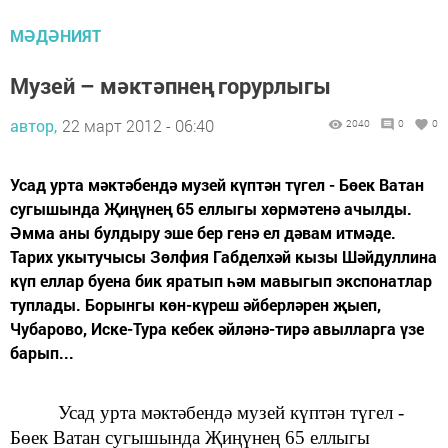
МӘДӘНИЯТ
Музей – мәктәпнең горурлыгы
автор,
22 март 2012 - 06:40
2040
0
0
Усад урта мәктәбендә музей күптән түгел - Бөек Ватан
сугышында Җиңүнең 65 еллыгы хөрмәтенә ачылды.
Әмма аны булдыру эше бер генә ел дәвам итмәде.
Тарих укытучысы Зөлфия Габделхәй кызы Шәйдуллина
күп еллар буена бик яратып һәм мавыгып экспонатлар
туплады. Борынгы көн-күреш әйберләрен җыеп,
Чубарово, Иске-Тура кебек әйләнә-тирә авылларга үзе
барып...
Усад урта мәктәбендә музей күптән түгел -
Бөек Ватан сугышында Җиңүнең 65 еллыгы