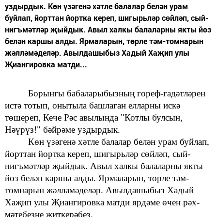
уздырдык. Көн үзәгенә хәтле балалар белән урам
буйлап, йорттан йортка кереп, шигырьләр сөйләп, сый-
нигъмәтләр җыйдык. Авыл халкы балаларны якты йөз
белән каршы алды. Ярмаларын, төрле тәм-томнарын
жәлләмәделәр. Авылдашыбыз Хадый Хаҗип улы
Җиангировка матди...
Борынгы
бабаларыбызның
гореф-гадәтләрен
истә тотып, онытыла башлаган елларны искә
төшереп, Кече Рәс авылында "Котлы булсын,
Нәүрүз!"
бәйрәме уздырдык.
Көн
үзәгенә хәтле балалар белән урам буйлап,
йорттан йортка кереп,
шигырьләр сөйләп, сый-
нигъмәтләр җыйдык. Авыл халкы балаларны якты
йөз белән каршы алды. Ярмаларын, төрле тәм-
томнарын жәлләмәделәр. Авылдашыбыз
Хадый
Хаҗип улы Җиангировка
матди
ярдәме өчен
рәх-
мәтебезне җиткерәбез.