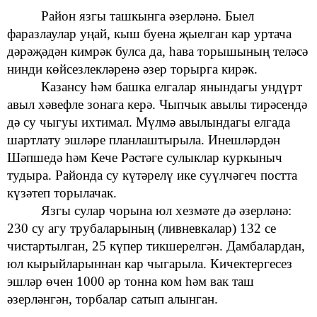
Район язгы
ташкынга әзерләнә. Быел
фаразлаулар
уңай, кыш буена җыелган кар уртача
дәрәҗәдән кимрәк булса да, һава торышының теләсә
нинди көйсезлекләренә әзер торырга кирәк.
Казансу һәм башка елгалар янындагы
ундүрт
авыл хәвефле зонага керә. Чыпчык авылы тирәсендә
дә
су чыгуы ихтимал. Мүлмә
авылындагы
елгада
шартлату
эшләре планлаштырыла. Инешләрдән
Шәпшедә һәм Кече Рәстәге сулыклар
куркыныч
тудыра. Районда
су күтәрелү
ике суүлчәгеч постта
күзәтеп торылачак.
Язгы сулар чорына юл хезмәте дә әзерләнә:
230 су агу трубаларының (ливневкалар)
132 се
чистартылган, 25 күпер тикшерелгән. Дамбалардан,
юл кырыйларыннан кар чыгарыла. Кичектергесез
эшләр өчен 1000 әр тонна ком һәм
вак
таш
әзерләнгән, торбалар сатып алынган.