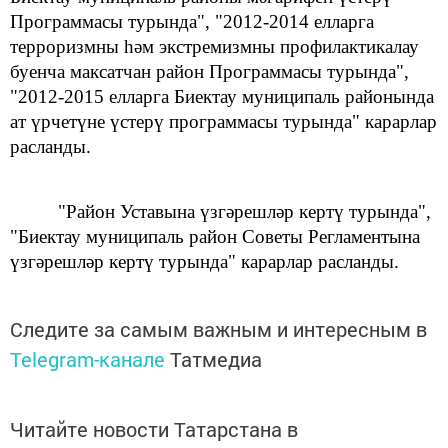
Программасы турында",
"2012-2014 елларга
терроризмны һәм экстремизмны профилактикалау
буенча максатчан район Программасы турында",
"2012-2015 елларга Биектау муниципаль районында
ат үрчетүне үстерү программасы турында" карарлар
расланды.
"Район Уставына үзгәрешләр кертү турында",
"Биектау муниципаль район Советы Регламентына
үзгәрешләр кертү турында" карарлар расланды.
Следите за самым важным и интересным в
Telegram-канале
Татмедиа
Читайте новости Татарстана в