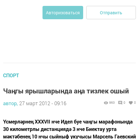
Отправить
Авторизоваться
СПОРТ
Чаңгы ярышларында аңа тизлек ошый
автор,
27 март 2012 - 09:16
963
0
0
Үсмерләрнең XXXVII нче Идел буе чаңгы марафонында
30 километрлы дистанциядә 3 нче Биектау урта
мәктәбенең 10 нчы сыйныф укучысы Марсель Гаевский