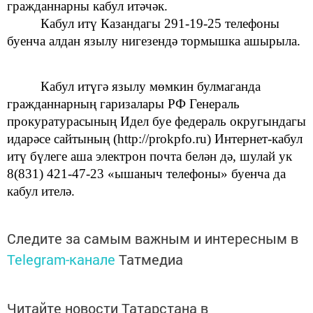
гражданнарны кабул итәчәк.
Кабул итү Казандагы 291-19-25
телефоны
буенча алдан
язылу нигезендә тормышка ашырыла.
Кабул итүгә язылу мөмкин булмаганда
гражданнарның гаризалары
РФ Генераль
прокуратурасының
Идел буе федераль
округындагы
идарәсе сайтының (http://prokpfo.ru) Интернет-кабул
итү бүлеге аша электрон почта белән дә, шулай ук
8(831) 421-47-23 «ышаныч телефоны» буенча да
кабул ителә.
Следите за самым важным и интересным в
Telegram-канале
Татмедиа
Читайте новости Татарстана в