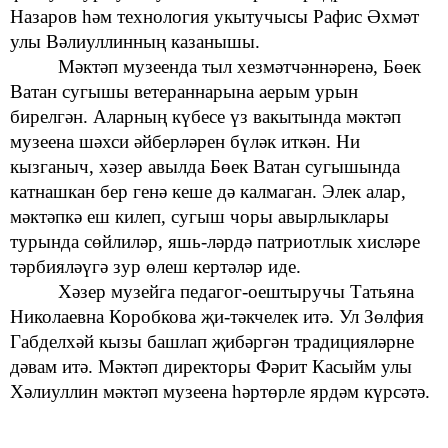
Назаров һәм
технология укытучысы
Рафис Әхмәт
улы Вәлиуллинның казанышы.
Мәктәп
музеенда
тыл хезмәтчәннәренә,
Бөек
Ватан сугышы ветераннарына
аерым урын
бирелгән. Аларның күбесе
үз
вакытында
мәктәп
музеена шәхси әйберләрен бүләк иткән. Ни
кызганыч,
хәзер авылда Бөек Ватан сугышында
катнашкан бер генә кеше дә калмаган. Элек
алар,
мәктәпкә
еш килеп,
сугыш чоры авырлыклары
турында сөйлиләр, яшь-ләрдә
патриотлык хисләре
тәрбияләүгә зур өлеш кертәләр иде.
Хәзер музейга
педагог-оештыручы
Татьяна
Николаевна
Коробкова
җи-тәкчелек итә. Ул Зөлфия
Габделхәй кызы башлап җибәргән традицияләрне
дәвам итә. Мәктәп директоры Фәрит Касыйм улы
Хәлиуллин
мәктәп музеена һәртөрле
ярдәм күрсәтә.