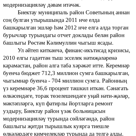
модернизацияләү дәвам итәчәк.
Биектау муниципаль
район Советының аннан
соң булган утырышында
2011 нче елда
башкарылган эшләр һәм 2012 нче елга алда торган
бурычлар турындагы отчет доклады белән
район
башлыгы
Рөстәм Кәлимуллин чыгыш ясады.
Ул
әйтеп киткәнчә,
финанс-икътисад
кризисы,
2010 елгы гадәттән тыш эсселек нәтиҗәләренә
карамастан, район алга
таба хәрәкәт итте.
Керемнәр
буенча бюджет
712,3 миллион сумга башкарылган,
чыгымнар буенча -
704 миллион сумга. Районның
үз керемнәре
36,6 процент тәшкил иткән.
Сәнәгать
өлкәсендәге, торак төзелешендәге
уңай нәти-җәләр,
мәктәпләргә, күп
фатирлы йортларга ремонт
уздыру,
Биектау район үзәк больницасын
модернизацияләү турында сөйләгәндә, район
башлыгы җитди тырышлык куярга тиешле
өлкәләрдәге
кимчелекләр
турында да телгә алды.