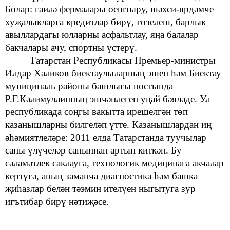
Болар: гаилә фермалары оештыру,
шәхси-ярдәмче
хуҗалыкларга
кредитлар бирү, төзелеш, барлык
авыллардагы
юлларны асфальтлау,
яңа
балалар
бакчалары
ачу, спортны үстерү.
Татарстан Республикасы Премьер-министры
Илдар Халиков
биектаулыларның эшен
һәм
Биектау
муниципаль районы башлыгы
постында
Р.Г.Кәлимуллинның эшчәнлеген
уңай бәяләде. Ул
республикада
соңгы вакытта ирешелгән төп
казанышларны билгеләп
үтте. Казанышлардан иң
әһәмиятлеләре: 2011 елда Татарстанда туучылар
саны үлүчеләр саныннан артып киткән. Бу
сәламәтлек саклауга,
технологик
медицинага акчалар
кертүгә,
аның
заманча диагностика
һәм башка
җиһазлар
белән
тәэмин
ителүен
ныгытуга зур
игътибар бирү нәтиҗәсе.