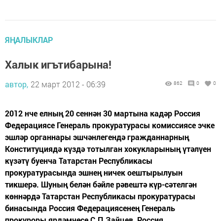
ЯҢАЛЫКЛАР
Халык игътибарына!
автор,
22 март 2012 - 06:39
862
0
0
2012 нче елның 20 сеннән 30 мартына кадәр Россия
Федерациясе Генераль прокуратурасы комиссиясе эчке
эшләр органнары эшчәнлегендә гражданнарның
Конституциядә күздә тотылган хокукларының үтәлүен
күзәтү буенча Татарстан Республикасы
прокуратурасында эшнең ничек оештырылуын
тикшерә. Шуның белән бәйле рәвештә күр-сәтелгән
көннәрдә Татарстан Республикасы прокуратурасы
бинасында Россия Федерациясенең Генераль
прокуроры ярдәмчесе С.П.Зайцев, Россия