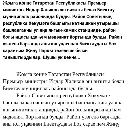
Җомга көнне Татарстан Республикасы Премьер-
министры Илдар Халиков эш визиты белән Биектау
муниципаль районында булды. Район Советының
республика Хөкүмәте башлыгы катнашкан утырышы
башланганчы ул яңа янгын-химик станциядә, район
больницасында һәм мәдәният йортында булды. Район
үзәгенә барганда аны юл уңаеннан Биектаудагы Боз
сарае һәм Җиңү Паркы төзелеше белән
таныштырдылар. Шушы ук көнне...
Җомга көнне Татарстан Республикасы
Премьер-министры Илдар Халиков эш визиты белән
Биектау муниципаль районында булды.
Район Советының
республика Хөкүмәте
башлыгы катнашкан утырышы башланганчы ул
яңа
янгын-химик станциядә, район больницасында
һәм
мәдәният йортында булды. Район үзәгенә барганда
аны
юл уңаеннан
Биектаудагы Боз сарае һәм Җиңү