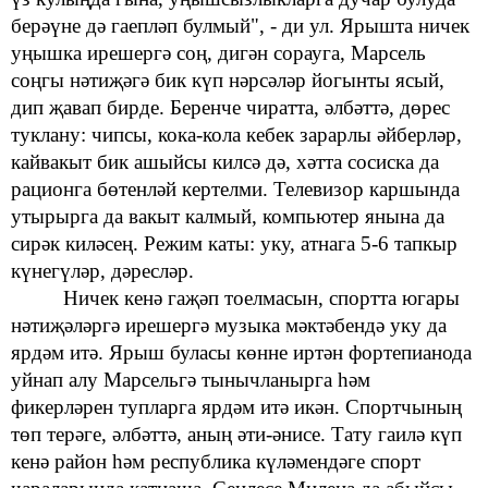
берәүне дә гаепләп булмый", - ди ул. Ярышта ничек
уңышка ирешергә соң, дигән сорауга, Марсель
соңгы нәтиҗәгә бик күп нәрсәләр йогынты ясый,
дип
җавап бирде. Беренче чиратта, әлбәттә, дөрес
туклану: чипсы, кока-кола
кебек зарарлы әйберләр,
кайвакыт бик ашыйсы килсә дә, хәтта сосиска да
рационга бөтенләй кертелми. Телевизор каршында
утырырга да вакыт калмый, компьютер янына да
сирәк киләсең. Режим каты: уку, атнага 5-6 тапкыр
күнегүләр, дәресләр.
Ничек
кенә гаҗәп тоелмасын,
спортта югары
нәтиҗәләргә ирешергә
музыка мәктәбендә уку да
ярдәм итә. Ярыш буласы көнне
иртән фортепианода
уйнап
алу
Марсельгә тынычланырга
һәм
фикерләрен тупларга
ярдәм
итә икән. Спортчының
төп
терәге, әлбәттә, аның әти-әнисе.
Тату гаилә
күп
кенә район һәм
республика күләмендәге
спорт