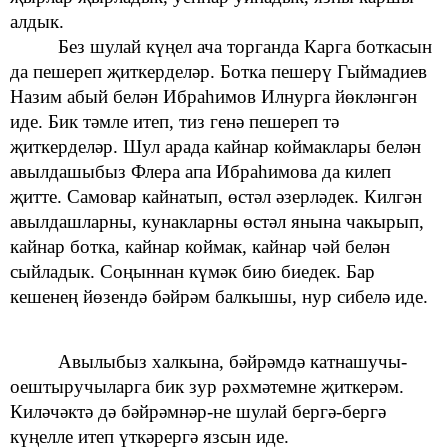
алдык.
Без шулай күңел
ача
торганда Карга боткасын
да пешереп җиткерделәр. Ботка пешерү Гыймадиев
Назим абый белән Ибраһимов Илнурга йөкләнгән
иде. Бик тәмле итеп, тиз генә пешереп тә
җиткерделәр. Шул
арада
кайнар коймаклары белән
авылдашыбыз
Флера апа Ибраһимова да
килеп
җитте. Самовар кайнатып,
өстәл әзерләдек. Килгән
авылдашларны, кунакларны өстәл янына чакырып,
кайнар ботка, кайнар коймак,
кайнар чәй белән
сыйладык.
Соңыннан күмәк бию биедек. Бар
кешенең йөзендә бәйрәм балкышы,
нур сибелә иде.
Авылыбыз халкына,
бәйрәмдә катнашучы-
оештыручыларга бик зур рәхмәтемне җиткерәм.
Киләчәктә дә бәйрәмнәр-не шулай бергә-бергә
күңелле итеп үткәрергә язсын иде.