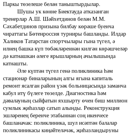
Паркы төзелеше белән таныштырдылар.
Шушы ук көнне Биектауда
атказанган
тренерлар А.Ш. Шәйхетдинов белән М.М.
Сәхабетдинов призына
билбау
көрәше
буенча
чираттагы Бөтенроссия турниры
башланды. Илдар
Халиков
Татарстан спортчылары
гына түгел, ә
илнең башка күп төбәкләреннән килгән
көрәшчеләр
дә катнашкан
әлеге ярышларның
ачылышында
катнашты.
Әле
күптән
түгел генә поликлиника
һәм
стационар биналарының алгы ягына капиталь
ремонт ясалган
район үзәк больницасында
заманча
кабул итү бүлеге төзелде. Диагностика һәм
дәвалауның сыйфатын яхшырту өчен
биш миллион
сумлык
җиһазлар сатып алынды. Реконструкция
эшләренең
беренче
этабыннан соң икенчесе
башланачак: поликлиника, шул исәптән балалар
поликлиникасы киңәйтеләчәк,
җиһазландыруны