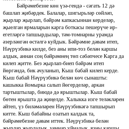
Бәйрәмебезне көн үзә-гендә - сәгать 12 дә
башлап җибәрдек. Балалар, шигырьләр сөйләп,
җырлар җырлап,
бәйрәм
капкасыннан
керделәр,
җыелган ярмаларын карга боткасы пешерүче ир-
егетләргә тапшырдылар, тәм-томнарны урамда
әзерләнгән
өстәлгә куйдык.
Бәйрәмне дәвам итеп,
Нәүрүзбикә килде, без аны ипи-тоз белән каршы
алдык, аннан соң бәйрәмнең төп сәбәпчесе Карга да
килеп җитте.
Без җырлап-биеп бәйрәм итеп
йөргәндә, бик ачуланып, Кыш бабай килеп керде.
Кыш бабай Нәүрүзбикә белән
көч сынашты:
кашыкка йомырка салып йөгерделәр, аркан
тартыштылар, биюдә дә ярыштылар. Кыш бабай
бөтен ярышта да җиңелде.
Халыкка изге
теләкләрен
әйтеп, үз
биләмәләрен Нәүрүзбикәгә тапшырып
китте. Кыш бабайны озатып калдык та,
бәйрәмебезне дәвам иттек. Нәүрүзбикә белән
җырлар җырладык, уеннар уйнадык, язны каршы