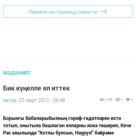
Перейти на страницу новости
МӘДӘНИЯТ
Бик күңелле ял иттек
автор,
22 март 2012 - 06:48
2169
0
0
Борынгы бабаларыбызның гореф-гадәтләрен истә
тотып, онытыла башлаган елларны искә төшереп, Кече
Рәс авылында "Котлы булсын, Нәүрүз!" бәйрәме