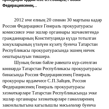
Федерациясенең...
2012 нче елның 20 сеннән 30 мартына кадәр
Россия Федерациясе
Генераль прокуратурасы
комиссиясе
эчке эшләр органнары эшчәнлегендә
гражданнарның Конституциядә күздә тотылган
хокукларының
үтәлүен күзәтү буенча
Татарстан
Республикасы прокуратурасында
эшнең ничек
оештырылуын
тикшерә.
Шуның белән бәйле рәвештә
күр-сәтелгән
көннәрдә
Татарстан Республикасы прокуратурасы
бинасында
Россия Федерациясенең
Генераль
прокуроры
ярдәмчесе
С.П.Зайцев, Россия
Федерациясенең
Генераль прокуратурасы
хезмәткәрләре
Татарстан Республикасында
эчке
эшләр органнары
хезмәткәрләре
гамәлләренең
законлылыгына
кагылышлы мәсьәләләр буенча