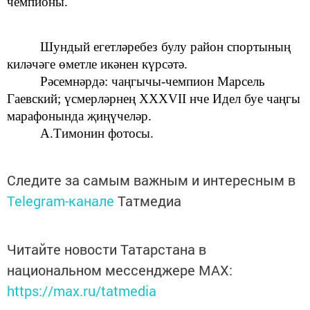
чемпионы.
Шундый егетләребез булу район спортының
киләчәге өметле икәнен күрсәтә.
Рәсемнәрдә: чаңгычы-чемпион Марсель
Гаевский; үсмерләрнең XXXVII нче
Идел буе чаңгы
марафонында
җиңүчеләр.
А.Тимонин фотосы.
Следите за самым важным и интересным в
Telegram-канале
Татмедиа
Читайте новости Татарстана в
национальном мессенджере MАХ:
https://max.ru/tatmedia