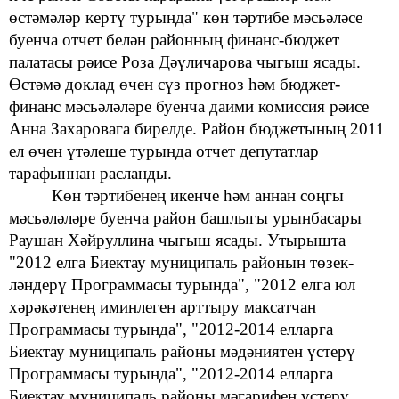
өстәмәләр кертү
турында"
көн тәртибе
мәсьәләсе
буенча отчет белән районның финанс-бюджет
палатасы рәисе Роза Дәүличарова чыгыш ясады.
Өстәмә доклад өчен сүз
прогноз
һәм
бюджет-
финанс мәсьәләләре
буенча даими
комиссия рәисе
Анна Захаровага
бирелде. Район бюджетының 2011
ел өчен
үтәлеше турында отчет депутатлар
тарафыннан расланды.
Көн тәртибенең икенче һәм аннан соңгы
мәсьәләләре буенча
район башлыгы урынбасары
Раушан Хәйруллина чыгыш ясады. Утырышта
"2012 елга
Биектау муниципаль районын төзек-
ләндерү
Программасы турында", "2012 елга
юл
хәрәкәтенең
иминлеген арттыру
максатчан
Программасы турында",
"2012-2014 елларга
Биектау муниципаль районы мәдәниятен үстерү
Программасы турында", "2012-2014 елларга
Биектау муниципаль районы мәгарифен
үстерү