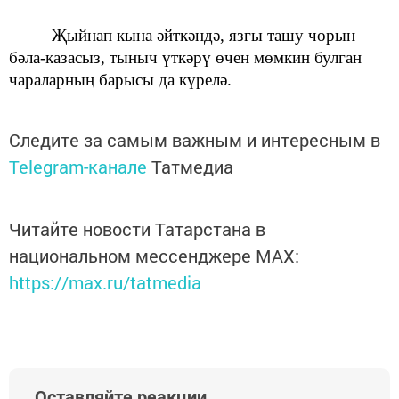
Җыйнап кына әйткәндә, язгы ташу чорын
бәла-казасыз, тыныч үткәрү өчен мөмкин булган
чараларның барысы да күрелә.
Следите за самым важным и интересным в
Telegram-канале
Татмедиа
Читайте новости Татарстана в
национальном мессенджере MАХ:
https://max.ru/tatmedia
Оставляйте реакции