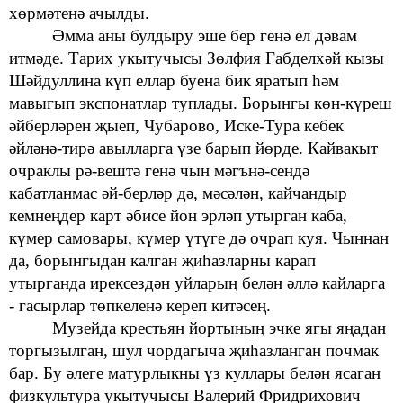
хөрмәтенә ачылды.
Әмма аны булдыру эше бер генә ел дәвам
итмәде. Тарих укытучысы Зөлфия Габделхәй кызы
Шәйдуллина күп еллар
буена бик яратып һәм
мавыгып
экспонатлар
туплады. Борынгы көн-күреш
әйберләрен
җыеп, Чубарово, Иске-Тура кебек
әйләнә-тирә
авылларга үзе барып йөрде. Кайвакыт
очраклы рә-вештә генә
чын мәгънә-сендә
кабатланмас әй-берләр дә, мәсәлән, кайчандыр
кемнеңдер карт әбисе
йон эрләп утырган каба,
күмер самовары, күмер үтүге дә очрап куя. Чыннан
да, борынгыдан калган җиһазларны карап
утырганда
ирексездән
уйларың белән әллә кайларга
- гасырлар төпкеленә кереп китәсең.
Музейда
крестьян йортының эчке ягы
яңадан
торгызылган, шул чордагыча җиһазланган почмак
бар. Бу әлеге матурлыкны
үз
куллары белән ясаган
физкультура укытучысы Валерий Фридрихович