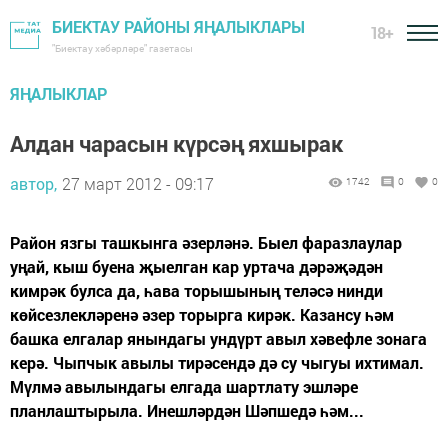
БИЕКТАУ РАЙОНЫ ЯҢАЛЫКЛАРЫ
18+
"Биектау хәбәрләре" газетасы
ЯҢАЛЫКЛАР
Алдан чарасын күрсәң яхшырак
автор,
27 март 2012 - 09:17
1742
0
0
Район язгы ташкынга әзерләнә. Быел фаразлаулар
уңай, кыш буена җыелган кар уртача дәрәҗәдән
кимрәк булса да, һава торышының теләсә нинди
көйсезлекләренә әзер торырга кирәк. Казансу һәм
башка елгалар янындагы ундүрт авыл хәвефле зонага
керә. Чыпчык авылы тирәсендә дә су чыгуы ихтимал.
Мүлмә авылындагы елгада шартлату эшләре
планлаштырыла. Инешләрдән Шәпшедә һәм...