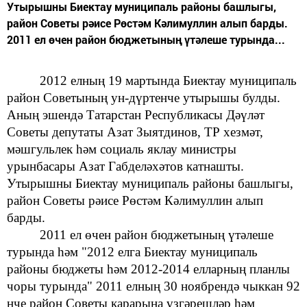
Утырышны Биектау муниципаль районы башлыгы,
район Советы рәисе Рөстәм Кәлимуллин алып барды.
2011 ел өчен район бюджетының үтәлеше турында...
2012 елның
19 мартында Биектау муниципаль
район Советының
ун-дүртенче утырышы булды.
Аның эшендә
Татарстан Республикасы Дәүләт
Советы депутаты
Азат Зыятдинов,
ТР хезмәт,
мәшгульлек һәм социаль яклау министры
урынбасары Азат Габделәхәтов катнашты.
Утырышны
Биектау муниципаль районы башлыгы,
район
Советы рәисе Рөстәм Кәлимуллин алып
барды.
2011 ел өчен район бюджетының үтәлеше
турында
һәм "2012 елга Биектау
муниципаль
районы бюджеты һәм 2012-2014 елларның планлы
чоры
турында"
2011 елның
30 ноябрендә чыккан 92
нче
район Советы карарына үзгәрешләр һәм