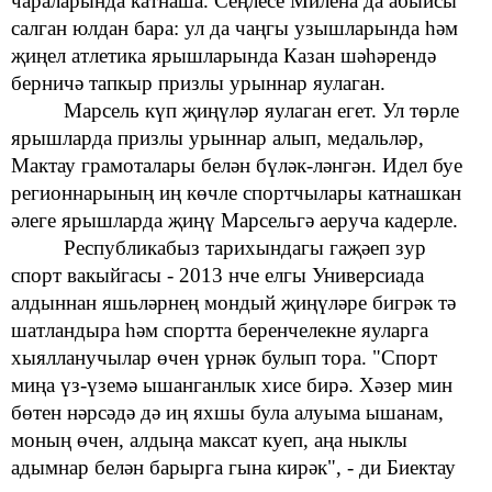
чараларында катнаша. Сеңлесе Милена да
абыйсы
салган юлдан бара: ул да
чаңгы узышларында һәм
җиңел атлетика
ярышларында
Казан шәһәрендә
берничә тапкыр призлы урыннар яулаган.
Марсель күп җиңүләр яулаган егет. Ул
төрле
ярышларда призлы урыннар алып, медальләр,
Мактау
грамоталары белән бүләк-ләнгән. Идел буе
регионнарының иң көчле спортчылары катнашкан
әлеге ярышларда җиңү Марсельгә аеруча кадерле.
Республикабыз тарихындагы
гаҗәеп зур
спорт вакыйгасы - 2013 нче елгы Универсиада
алдыннан яшьләрнең мондый җиңүләре
бигрәк тә
шатландыра һәм
спортта беренчелекне яуларга
хыялланучылар өчен үрнәк булып тора. "Спорт
миңа үз-үземә ышанганлык хисе бирә. Хәзер
мин
бөтен
нәрсәдә
дә
иң яхшы була алуыма ышанам,
моның өчен, алдыңа максат куеп,
аңа ныклы
адымнар белән
барырга гына кирәк", - ди Биектау