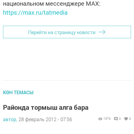
национальном мессенджере MАХ:
https://max.ru/tatmedia
Перейти на страницу новости
КӨН ТЕМАСЫ
Районда тормыш алга бара
автор,
28 февраль 2012 - 07:56
1073
0
0