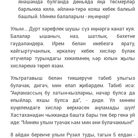
янәшәмдә булганда дөньяда яңа төсмерләр
барлыкка килә, әйләнә-тирә кояш кебек балкый
башлый. Минем балаларым - иң-иңнәр!
Улым... Дүрт хәрефлек шушы сүз иңнәргә канат куя.
Балалар ышаныч, наз, шатлык, бәхетне
гәүдәләндерә. Ирем белән икебезгә ярату,
кайгыртучанлык, иркәләү кебек хисләр бүләк
итүчеләр турындагы хикәямнең һәр юлын җылы
хисләремә төреп язам.
Ультратавыш белән тикшерүче табиб улыгыз
булачак, дигәч, мин елап җибәрдем. Табиб исә:
"Аңламассың бу хатын-кызларны, начар булса да
елыйлар, яхшы булса да", - диде. Ул минем
күңелемдәге хисләр өермәсен аңламады шул!
Хастаханәдән чыкканда башта бары тик бер генә уй
иде: "Минем улым туачак һәм мин әни булачакмын!"
8 айдан беренче улым Рүзәл туды, тагын 5 елдан -