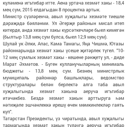
күләменә игътибар итте. Аена уртача хезмәт хакы - 18,4
мең сум, 2015 елдагыдан 8 процентка артык.
Министр сүзләренчә, авыл хуҗалыгы хезмәте тиешле
дәрәҗәдә бәяләнми. Ул Әгерҗе районын мисал итеп
китерде, анда хезмәт хакы күрсәткечләре быел кимегән
(былтыр 13,8 мең сум булса, быел 12,9 мең сум).
Шулай ук Әлки, Апас, Кама Тамагы, Яңа Чишмә, Ютазы
районнарында хезмәт хакы үсеше җитәрлек түгел. "10-
12 мең сумлык хезмәт хакы - кешене рәнҗетү ул, - диде
Марат Әхмәтов. - Бүген кулланучыларның минималь
бюджеты - 13,8 мең сум. Безнең министрлык
муниципаль районнар башлыклары, ведомство
структуралары белән берлектә алга таба авыл
хуҗалыгында хезмәт хакына аеруча игътибар
итәчәкбез. Бездә хезмәт хакын арттыруга һәм
нәтиҗәле эшчәнлеккә ирешү өчен мөмкинлекләр гаять
күп".
Татарстан Президенты, үз чиратында, авыл хуҗалыгы
тармагында хезмәт хакын түләүгә аеруча игътибар