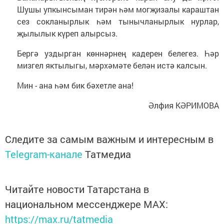
Шушы упкынсыман тирән һәм могҗизалы караштан
сез сокланырлык һәм тынычланырлык нурлар,
җылылык күреп алырсыз.
Бергә уздырган көннәрнең кадерен белегез. Һәр
мизгел яктылыгы, мәрхәмәте белән истә калсын.
Мин - ана һәм бик бәхетле ана!
Әлфия КӘРИМОВА
Следите за самым важным и интересным в
Telegram-канале
Татмедиа
Читайте новости Татарстана в
национальном мессенджере MАХ:
https://max.ru/tatmedia