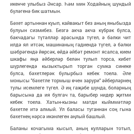
икенче улыбыз Әнсар. Һәм мин Ходайның шундый
бүләгенә бик шатмын.
Бәхет артыннан куып, кайвакыт без аның яныбызда
булуын сизмибез. Безгә акча акча күбрәк булса,
бакчадагы түтәлләр арасында түгел, ә бәлки чит
илдә ял итсәк, машинаның гадиендә түгел, ә бәлки
шәбрәгендә йөрсәк, өйдә әйбәт ремонт ясалса, кием
шкафы яңа әйберләр белән тулып торса, кибет
шүрлегендә кызыктырып торган сумка синеке
булса, бәхетлерәк булырбыз кебек тоела. Әле
монысы "бәхетле тормыш өчен зарури" әйберләрнең
тулы исемлеге түгел. Ә иң гаҗәбе шунда, боларның
барысына да ия булгач та, барыбер нидер җитми
кебек тоела. Хатын-кызны матди кыйммәтләр
бәхетле итә алмый. Ул баласы туганнан соң гына
бәхетнең нәрсә икәнлеген аңлый башлый.
Баланы кочагыма кысып, аның кулларын тотып,