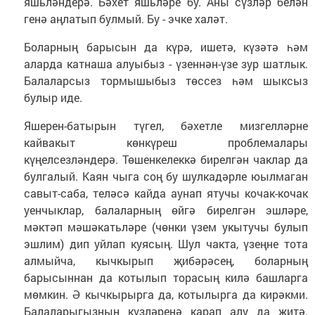
яшьләндерә. Бәхет яшьләре бу. Аны сүзләр белән
генә аңлатып булмый. Бу - эчке халәт.
Боларның барысын да күрә, ишетә, күзәтә һәм
аларда катнаша алуыбыз - үзеннән-үзе зур шатлык.
Балаларсыз тормышыбыз төссез һәм шыксыз
булыр иде.
Яшерен-батырын түгел, бәхетле мизгелләрне
кайвакыт көнкүреш проблемалары
күңелсезләндерә. Төшенкелеккә бирелгән чаклар да
булгалый. Каян чыга соң бу шулкадәрле юылмаган
савыт-саба, теләсә кайда аунап ятучы кочак-кочак
уенчыклар, балаларның өйгә бирелгән эшләре,
мәктәп мәшәкатьләре (чөнки үзем укытучы булып
эшлим) дип уйлап куясың. Шул чакта, үзеңне тота
алмыйча, кычкырып җибәрәсең, боларның
барысыннан да котылып торасың килә башларга
мөмкин. Ә кычкырырга да, котылырга да кирәкми.
Балаларыгызның күзләренә карап алу да җитә.