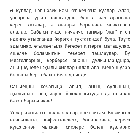
Ә куллар, нәп-нәзек һәм кеп-кечкенә куллар! Алар,
үзләренә урын эзләгәндәй, башта чәч арасына
кереп китәләр, ә аннары борыннан эләктереп
алалар. Сабыең инде ничәнче тапкыр "лап" итеп
идәнгә утырганда йөрәгең туктагандай була. Тәүге
адымнар, егыла-егыла йөгереп китәргә маташулар,
яшелчә боламыгын төкереп ташлаулар. Бу
мизгелләрнең һәрберсе ананы дулкынландыра,
аның күңелен җылы хисләр биләп ала. Менә шулар
барысы бергә бәхет була да инде.
Сабыеңны кочагыңа алып, аның сулышын,
җылысын тоеп, изрәп йоклап китүдән дә олырак
бәхет бармы икән!
Улларым килеп кочакласалар, эреп китәм. Бу мизгел
назлылыгы, шәфкатьлелеге, балаларның керсез
күңеленнән чыккан хисләре белән күзләрне