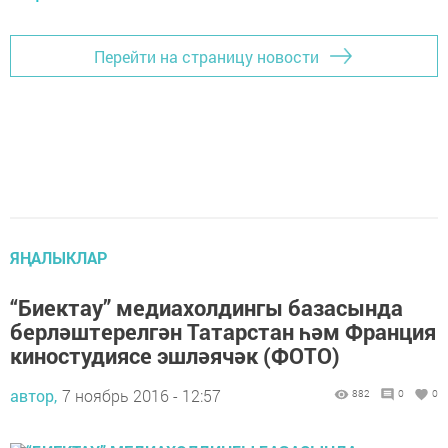
Перейти на страницу новости
ЯҢАЛЫКЛАР
“Биектау” медиахолдингы базасында
берләштерелгән Татарстан һәм Франция
киностудиясе эшләячәк (ФОТО)
автор,
7 ноябрь 2016 - 12:57
882
0
0