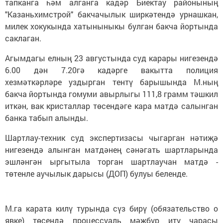
тапканга һәм алганга кадәр Биектау районының
"Казаньхимстрой" бакчачылык ширкәтендә урнашкан,
милек хокукында хатыныныкы булган бакча йортында
саклаган.
Агымдагы елның 23 августында суд карары нигезендә
6.00 дән 7.20гә кадәрге вакытта полиция
хезмәткәрләре уздырган тентү барышында М.ның
бакча йортында гомуми авырлыгы 111,8 грамм тәшкил
иткән, вак кристаллар төсендәге кара матдә салынган
банка табып алынды.
Шартлау-техник суд экспертизасы чыгарган нәтиҗә
нигезендә алынган матдәнең сәнәгать шартларында
эшләнгән ыргытыла торган шартлаучан матдә -
төтенле аучылык дарысы (ДОП) булуы беленде.
М.га карата килү турында сүз бирү (обязательство о
явке) төсендә процессуаль мәҗбүр итү чарасы