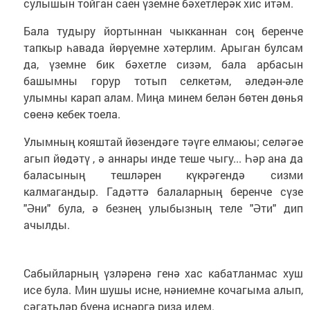
сулышын тойган саен үземне бәхетлерәк хис итәм.
Бала тудыру йортыннан чыкканнан соң беренче
тапкыр һавада йөрүемне хәтерлим. Арыган булсам
да, үземне бик бәхетле сизәм, бала арбасын
башымны горур тотып селкетәм, әледән-әле
улымны карап алам. Миңа минем белән бөтен дөнья
сөенә кебек тоела.
Улымның кояштай йөзендәге тәүге елмаюы; селәгәе
агып йөдәтү , ә аннары инде теше чыгу... Һәр ана да
баласының тешләрен күкрәгендә сизми
калмагандыр. Гадәттә балаларның беренче сүзе
"Әни" була, ә безнең улыбызның теле "Әти" дип
ачылды.
Сабыйларның үзләренә генә хас кабатланмас хуш
исе була. Мин шушы исне, нәниемне кочагыма алып,
сәгатьләр буена иснәргә риза идем.