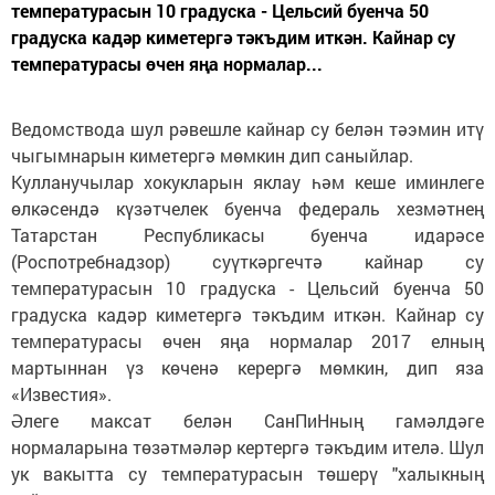
температурасын 10 градуска - Цельсий буенча 50
градуска кадәр киметергә тәкъдим иткән. Кайнар су
температурасы өчен яңа нормалар...
Ведомствода шул рәвешле кайнар су белән тәэмин итү
чыгымнарын киметергә мөмкин дип саныйлар.
Кулланучылар хокукларын яклау һәм кеше иминлеге
өлкәсендә күзәтчелек буенча федераль хезмәтнең
Татарстан Республикасы буенча идарәсе
(Роспотребнадзор) суүткәргечтә кайнар су
температурасын 10 градуска - Цельсий буенча 50
градуска кадәр киметергә тәкъдим иткән. Кайнар су
температурасы өчен яңа нормалар 2017 елның
мартыннан үз көченә керергә мөмкин, дип яза
«Известия».
Әлеге максат белән СанПиНның гамәлдәге
нормаларына төзәтмәләр кертергә тәкъдим ителә. Шул
ук вакытта су температурасын төшерү "халыкның