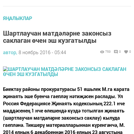
ЯҢАЛЫКЛАР
Шартлаучан матдәләрне законсыз
саклаган өчен эш кузгатылды
автор,
8 ноябрь 2016 - 05:44
753
0
0
Биектау районы прокуратурасы 51 яшьлек М.га карата
җинаять эше буенча гаепләү нәтиҗәсен раслады. Ул
Россия Федерациясе Җинаять кодексының 222.1 нче
маддәсенең 1 нче өлешендә күздә тотылган җинаять
(шартлаучан матдәләрне законсыз саклау) кылуда
гаепләнә. Тикшерү материалларыннан күренгәнчә, М.
2014 елның 6 декабреннән 2016 елның 23 августына