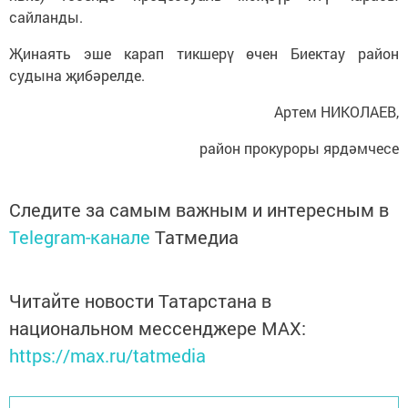
сайланды.
Җинаять эше карап тикшерү өчен Биектау район
судына җибәрелде.
Артем НИКОЛАЕВ,
район прокуроры ярдәмчесе
Следите за самым важным и интересным в
Telegram-канале
Татмедиа
Читайте новости Татарстана в
национальном мессенджере MАХ:
https://max.ru/tatmedia