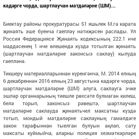
кадәрге чорда, шартлаучан матдәләрне (ШМ)...
Биектау районы прокуратурасы 51 яшьлек М.га карата
җинаять эше буенча гаепләү нәтиҗәсен раслады. Ул
Россия Федерациясе Җинаять кодексының 222.1 нче
маддәсенең 1 нче өлешендә күздә тотылган җинаять
(шартлаучан матдәләрне законсыз саклау) кылуда
гаепләнә.
Тикшерү материалларыннан күренгәнчә, М. 2014 елның
6 декабреннән 2016 елның 23 августына кадәрге чорда,
шартлаучан матдәләрне (ШМ) алуга, саклауга эчке
эшләр органнарының тиешле рөхсәте булмаган килеш,
белә торып, законсыз рәвештә, шартлаучан
матдәләрне саклауда җинаятьчел максатны күздә
тотып, мондый матдәләрне саклауның гамәлдәге
закон тарафыннан тыелган булуын аңлап, сату
максаты куймыйча, аларны полиция хезмәткәрләре