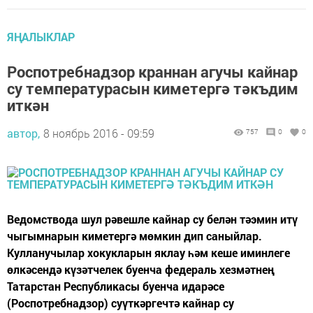
ЯҢАЛЫКЛАР
Роспотребнадзор краннан агучы кайнар
су температурасын киметергә тәкъдим
иткән
автор,
8 ноябрь 2016 - 09:59
757
0
0
Ведомствода шул рәвешле кайнар су белән тәэмин итү
чыгымнарын киметергә мөмкин дип саныйлар.
Кулланучылар хокукларын яклау һәм кеше иминлеге
өлкәсендә күзәтчелек буенча федераль хезмәтнең
Татарстан Республикасы буенча идарәсе
(Роспотребнадзор) суүткәргечтә кайнар су