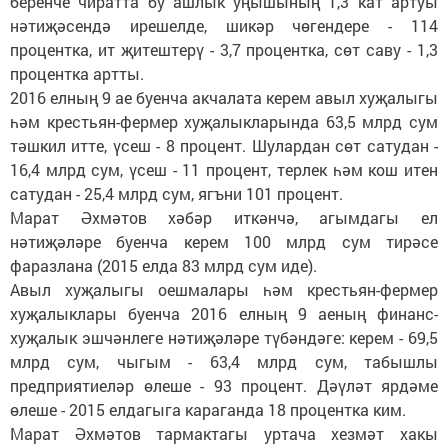
беренче чиратта бу ашлык уңышының 1,3 кат артуы
нәтиҗәсендә ирешелде, шикәр чөгендере - 114
процентка, ит җитештерү - 3,7 процентка, сөт саву - 1,3
процентка артты.
2016 елның 9 ае буенча акчалата керем авыл хуҗалыгы
һәм крестьян-фермер хуҗалыкларында 63,5 млрд сум
тәшкил итте, үсеш - 8 процент. Шулардан сөт сатудан -
16,4 млрд сум, үсеш - 11 процент, терлек һәм кош итен
сатудан - 25,4 млрд сум, ягъни 101 процент.
Марат Әхмәтов хәбәр иткәнчә, агымдагы ел
нәтиҗәләре буенча керем 100 млрд сум тирәсе
фаразлана (2015 елда 83 млрд сум иде).
Авыл хуҗалыгы оешмалары һәм крестьян-фермер
хуҗалыклары буенча 2016 елның 9 аеның финанс-
хуҗалык эшчәнлеге нәтиҗәләре түбәндәге: керем - 69,5
млрд сум, чыгым - 63,4 млрд сум, табышлы
предприятиеләр өлеше - 93 процент. Дәүләт ярдәме
өлеше - 2015 елдагыга караганда 18 процентка ким.
Марат Әхмәтов тармактагы уртача хезмәт хакы