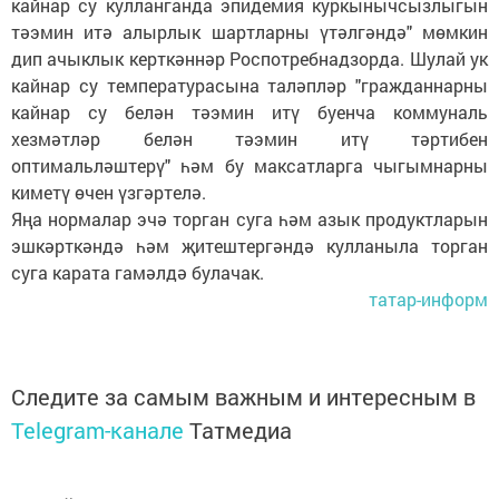
кайнар су кулланганда эпидемия куркынычсызлыгын
тәэмин итә алырлык шартларны үтәлгәндә" мөмкин
дип ачыклык керткәннәр Роспотребнадзорда. Шулай ук
кайнар су температурасына таләпләр "гражданнарны
кайнар су белән тәэмин итү буенча коммуналь
хезмәтләр белән тәэмин итү тәртибен
оптимальләштерү" һәм бу максатларга чыгымнарны
киметү өчен үзгәртелә.
Яңа нормалар эчә торган суга һәм азык продуктларын
эшкәрткәндә һәм җитештергәндә кулланыла торган
суга карата гамәлдә булачак.
татар-информ
Следите за самым важным и интересным в
Telegram-канале
Татмедиа