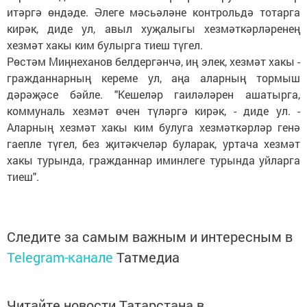
итәргә өндәде. Әлеге мәсьәләне контрольдә тотарга
кирәк, диде ул, авыл хуҗалыгы хезмәткәрләренең
хезмәт хакы ким булырга тиеш түгел.
Рөстәм Миңнеханов белдергәнчә, иң элек, хезмәт хакы -
гражданнарның кереме ул, аңа аларның тормыш
дәрәҗәсе бәйле. "Кешеләр гаиләләрен ашатырга,
коммуналь хезмәт өчен түләргә кирәк, - диде ул. -
Аларның хезмәт хакы ким булуга хезмәткәрләр генә
гаепле түгел, без җитәкчеләр буларак, уртача хезмәт
хакы турында, гражданнар иминлеге турында уйларга
тиеш".
Следите за самым важным и интересным в
Telegram-канале
Татмедиа
Читайте новости Татарстана в