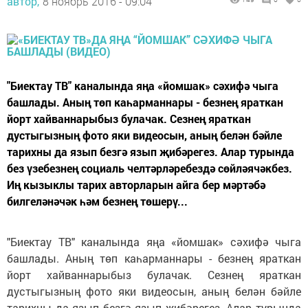
автор,
8 ноябрь 2016 - 09:04
"Биектау ТВ" каналында яңа «йомшак» сәхифә чыга
башлады. Аның төп каһарманнары - безнең яраткан
йорт хайваннарыбыз булачак. Сезнең яраткан
дустыгызның фото яки видеосын, аның белән бәйле
тарихны да язып безгә язып җибәрегез. Алар турында
без үзебезнең социаль челтәрләребездә сөйләячәкбез.
Иң кызыклы тарих авторларын айга бер мәртәбә
билгеләнәчәк һәм безнең төшерү...
"Биектау ТВ" каналында яңа «йомшак» сәхифә чыга
башлады. Аның төп каһарманнары - безнең яраткан
йорт хайваннарыбыз булачак. Сезнең яраткан
дустыгызның фото яки видеосын, аның белән бәйле
тарихны да язып безгә язып җибәрегез. Алар турында