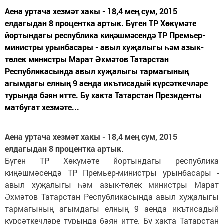
Аена уртача хезмәт хакы - 18,4 мең сум, 2015
елдагыдан 8 процентка артык. Бүген ТР Хөкүмәте
йортындагы республика киңәшмәсендә ТР Премьер-
министры урынбасары - авыл хуҗалыгы һәм азык-
төлек министры Марат Әхмәтов Татарстан
Республикасында авыл хуҗалыгы тармагының
агымдагы елның 9 аенда икътисадый күрсәткечләре
турында бәян итте. Бу хакта Татарстан Президенты
матбугат хезмәте...
Аена уртача хезмәт хакы - 18,4 мең сум, 2015
елдагыдан 8 процентка артык.
Бүген ТР Хөкүмәте йортындагы республика
киңәшмәсендә ТР Премьер-министры урынбасары -
авыл хуҗалыгы һәм азык-төлек министры Марат
Әхмәтов Татарстан Республикасында авыл хуҗалыгы
тармагының агымдагы елның 9 аенда икътисадый
күрсәткечләре турында бәян итте. Бу хакта Татарстан