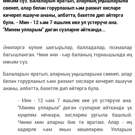
мөһим сүз. Балаларын яратып, аларның уңышларына
сөенеп, алар белән горурланып һәм рәхмәт хисләре
кичереп яшәүче ананы, әлбәттә, бәхетле дип әйтергә
була. - Мин - 12 һәм 7 яшьлек ике ул үстерүче ана.
"Минем улларым" дигән сүзләрне әйткәндә...
Әниләргә күпме шигырьләр, балладалар, поэмалар
багышланган. Чөни әни - һәр баланың тормышында иң
мөһим сүз.
Балаларын яратып, аларның уңышларына сөенеп, алар
белән горурланып һәм рәхмәт хисләре кичереп яшәүче
ананы, әлбәттә, бәхетле дип әйтергә була.
- Мин - 12 һәм 7 яшьлек ике ул үстерүче ана.
"Минем улларым" дигән сүзләрне әйткәндә үк
күңелем нечкәрә, хисләрем ургыла башлый.
Чөнки мин аларны бик тә яратам. Алар - иң
кадерле һәм якын кешеләрем. Улларым