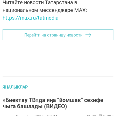
Читайте новости Татарстана в
национальном мессенджере MАХ:
https://max.ru/tatmedia
Перейти на страницу новости
ЯҢАЛЫКЛАР
«Биектау ТВ»да яңа “йомшак” сәхифә
чыга башлады (ВИДЕО)
749
0
0