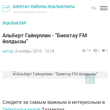
БИЕКТАУ РАЙОНЫ ЯҢАЛЫКЛАРЫ
18+
"Биектау хәбәрләре" газетасы
ЯҢАЛЫКЛАР
Альберт Гайнуллин - "Биектау FM
йолдызы"
автор,
8 ноябрь 2016 - 10:19
779
0
0
Следите за самым важным и интересным в
Telegram-канале
Татмедиа