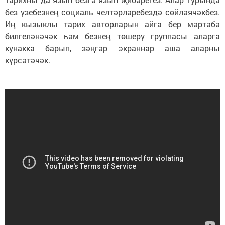
без үзебезнең социаль челтәрләребездә сөйләячәкбез.
Иң кызыклы тарих авторларын айга бер мәртәбә
билгеләнәчәк һәм безнең төшерү группасы аларга
кунакка барып, зәңгәр экраннар аша аларны
күрсәтәчәк.