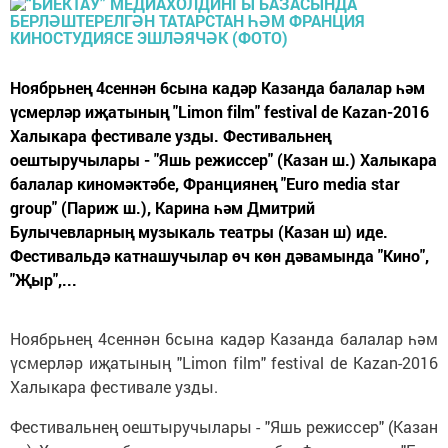
Ноябрьнең 4сеннән 6сына кадәр Казанда балалар һәм
үсмерләр иҗатының "Limon film" festival de Kazan-2016
Халыкара фестивале узды. Фестивальнең
оештыручылары - "Яшь режиссер" (Казан ш.) Халыкара
балалар киномәктәбе, Франциянең "Euro media star
group" (Париж ш.), Карина һәм Дмитрий
Булычевларның музыкаль театры (Казан ш) иде.
Фестивальдә катнашучылар өч көн дәвамында "Кино",
"Җыр",...
Ноябрьнең 4сеннән 6сына кадәр Казанда балалар һәм
үсмерләр иҗатының "Limon film" festival de Kazan-2016
Халыкара фестивале узды.
Фестивальнең оештыручылары - "Яшь режиссер" (Казан