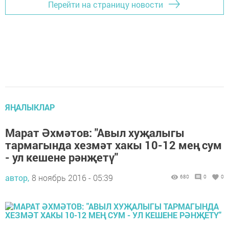
Перейти на страницу новости
ЯҢАЛЫКЛАР
Марат Әхмәтов: "Авыл хуҗалыгы
тармагында хезмәт хакы 10-12 мең сум
- ул кешене рәнҗетү"
автор,
8 ноябрь 2016 - 05:39
680
0
0