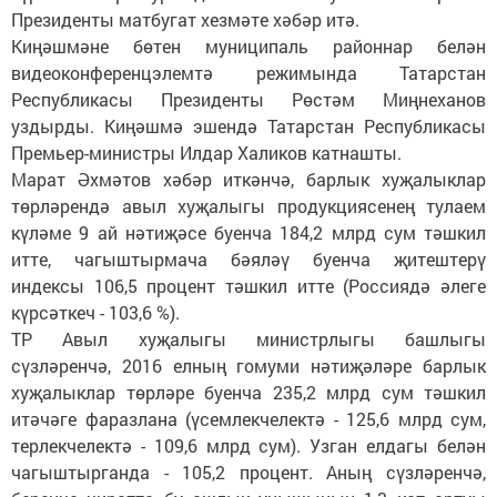
Президенты матбугат хезмәте хәбәр итә.
Киңәшмәне бөтен муниципаль районнар белән
видеоконференцэлемтә режимында Татарстан
Республикасы Президенты Рөстәм Миңнеханов
уздырды. Киңәшмә эшендә Татарстан Республикасы
Премьер-министры Илдар Халиков катнашты.
Марат Әхмәтов хәбәр иткәнчә, барлык хуҗалыклар
төрләрендә авыл хуҗалыгы продукциясенең тулаем
күләме 9 ай нәтиҗәсе буенча 184,2 млрд сум тәшкил
итте, чагыштырмача бәяләү буенча җитештерү
индексы 106,5 процент тәшкил итте (Россиядә әлеге
күрсәткеч - 103,6 %).
ТР Авыл хуҗалыгы министрлыгы башлыгы
сүзләренчә, 2016 елның гомуми нәтиҗәләре барлык
хуҗалыклар төрләре буенча 235,2 млрд сум тәшкил
итәчәге фаразлана (үсемлекчелектә - 125,6 млрд сум,
терлекчелектә - 109,6 млрд сум). Узган елдагы белән
чагыштырганда - 105,2 процент. Аның сүзләренчә,