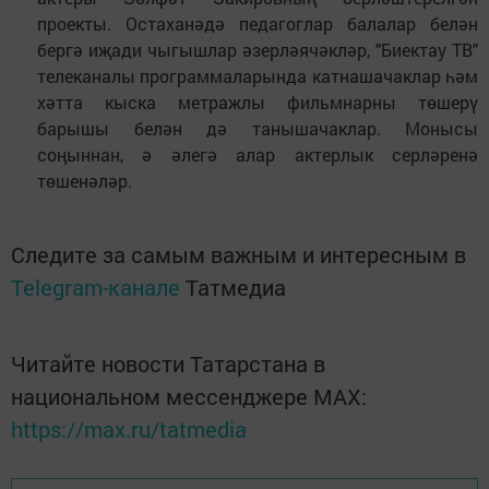
проекты. Остаханәдә педагоглар балалар белән
бергә иҗади чыгышлар әзерләячәкләр, "Биектау ТВ"
телеканалы программаларында катнашачаклар һәм
хәтта кыска метражлы фильмнарны төшерү
барышы белән дә танышачаклар. Монысы
соңыннан, ә әлегә алар актерлык серләренә
төшенәләр.
Следите за самым важным и интересным в
Telegram-канале
Татмедиа
Читайте новости Татарстана в
национальном мессенджере MАХ:
https://max.ru/tatmedia