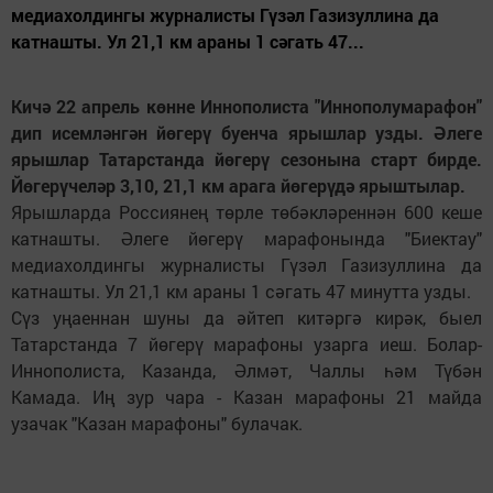
медиахолдингы журналисты Гүзәл Газизуллина да
катнашты. Ул 21,1 км араны 1 сәгать 47...
Кичә 22 апрель көнне Иннополиста "Иннополумарафон"
дип исемләнгән йөгерү буенча ярышлар узды. Әлеге
ярышлар Татарстанда йөгерү сезонына старт бирде.
Йөгерүчеләр 3,10, 21,1 км арага йөгерүдә ярыштылар.
Ярышларда Россиянең төрле төбәкләреннән 600 кеше
катнашты. Әлеге йөгерү марафонында "Биектау"
медиахолдингы журналисты Гүзәл Газизуллина да
катнашты. Ул 21,1 км араны 1 сәгать 47 минутта узды.
Сүз уңаеннан шуны да әйтеп китәргә кирәк, быел
Татарстанда 7 йөгерү марафоны узарга иеш. Болар-
Иннополиста, Казанда, Әлмәт, Чаллы һәм Түбән
Камада. Иң зур чара - Казан марафоны 21 майда
узачак "Казан марафоны" булачак.