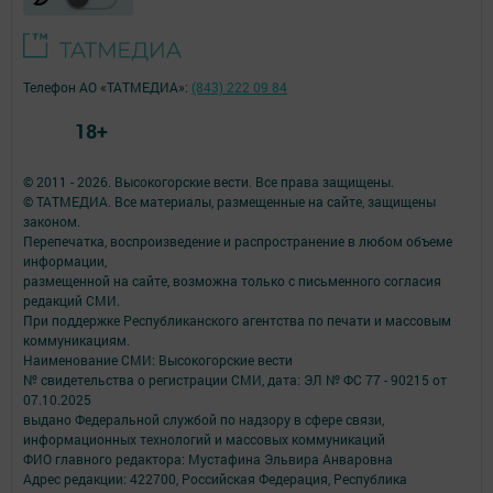
Телефон АО «ТАТМЕДИА»:
(843) 222 09 84
18+
© 2011 - 2026. Высокогорские вести. Все права защищены.
© ТАТМЕДИА. Все материалы, размещенные на сайте, защищены
законом.
Перепечатка, воспроизведение и распространение в любом объеме
информации,
размещенной на сайте, возможна только с письменного согласия
редакций СМИ.
При поддержке Республиканского агентства по печати и массовым
коммуникациям.
Наименование СМИ: Высокогорские вести
№ свидетельства о регистрации СМИ, дата: ЭЛ № ФС 77 - 90215 от
07.10.2025
выдано Федеральной службой по надзору в сфере связи,
информационных технологий и массовых коммуникаций
ФИО главного редактора: Мустафина Эльвира Анваровна
Адрес редакции: 422700, Российская Федерация, Республика