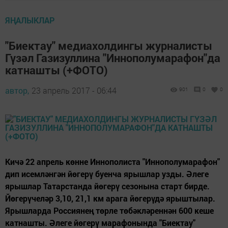
ЯҢАЛЫКЛАР
"Биектау" медиахолдингы журналисты
Гүзәл Газизуллина "Иннополумарафон"да
катнашты (+ФОТО)
автор,
23 апрель 2017 - 06:44
901
0
0
Кичә 22 апрель көнне Иннополиста "Иннополумарафон"
дип исемләнгән йөгерү буенча ярышлар узды. Әлеге
ярышлар Татарстанда йөгерү сезонына старт бирде.
Йөгерүчеләр 3,10, 21,1 км арага йөгерүдә ярыштылар.
Ярышларда Россиянең төрле төбәкләреннән 600 кеше
катнашты. Әлеге йөгерү марафонында "Биектау"