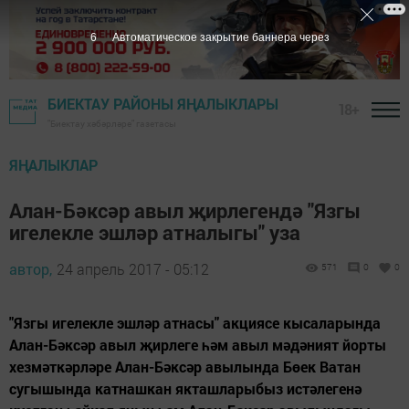
5
Автоматическое закрытие баннера через
БИЕКТАУ РАЙОНЫ ЯҢАЛЫКЛАРЫ
18+
"Биектау хәбәрләре" газетасы
ЯҢАЛЫКЛАР
Алан-Бәксәр авыл җирлегендә "Язгы
игелекле эшләр атналыгы" уза
автор,
24 апрель 2017 - 05:12
571
0
0
"Язгы игелекле эшләр атнасы" акциясе кысаларында
Алан-Бәксәр авыл җирлеге һәм авыл мәдәният йорты
хезмәткәрләре Алан-Бәксәр авылында Бөек Ватан
сугышында катнашкан якташларыбыз истәлегенә