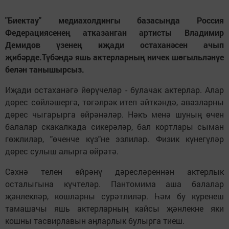
"Биектау" медиахолдингы базасында Россия
Федерациясенең атказанган артисты Владимир
Демидов үзенең иҗади остаханәсен ачып
җибәрде.Түбәндә яшь актерларның ничек шөгыльләнүе
белән танышырсыз.
Иҗади остаханәгә йөрүчеләр - булачак актерлар. Алар
дөрес сөйләшергә, төгәлрәк итеп әйткәндә, авазларны
дөрес чыгарырга өйрәнәләр. Нәкъ менә шуның өчен
балалар скакалкада сикерәләр, бал кортлары сыман
гөжлиләр, "өченче күз"не эзлиләр. Физик күнегүләр
дөрес сулыш алырга өйрәтә.
Сәхнә телен өйрәнү дәресләреннән актерлык
осталыгына күчтеләр. Пантомима аша балалар
җәнлекләр, кошларны сурәтлиләр. Һәм бу күренеш
тамашачы яшь актерларның кайсы җәнлекне яки
кошны тасвирлавын аңларлык булырга тиеш.