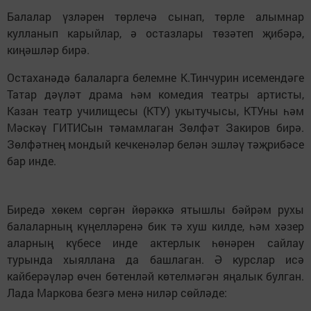
Балалар үзләрен төрлечә сынап, төрле алымнар
кулланып карыйлар, ә остазлары төзәтеп җибәрә,
киңәшләр бирә.
Остаханәдә балаларга белемне К.Тинчурин исемендәге
Татар дәүләт драма һәм комедия театры артисты,
Казан театр училищесы (КТУ) укытучысы, КТУны һәм
Мәскәү ГИТИСын тәмамлаган Зөлфәт Закиров бирә.
Зөлфәтнең мондый кечкенәләр белән эшләү тәҗрибәсе
бар инде.
Биредә хөкем сөргән йөрәккә ятышлы бәйрәм рухы
балаларның күңелләренә бик тә хуш килде, һәм хәзер
аларның күбесе инде актерлык һөнәрен сайлау
турында хыяллана да башлаган. Ә курслар исә
кайберәүләр өчен бөтенләй көтелмәгән яңалык булган.
Лада Маркова безгә менә ниләр сөйләде: