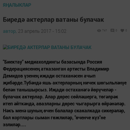
ЯҢАЛЫКЛАР
Биредә актерлар ватаны булачак
автор,
23 апрель 2017 - 15:02
741
0
0
"Биектау" медиахолдингы базасында Россия
Федерациясенең атказанган артисты Владимир
Демидов үзенең иҗади остаханәсен ачып
җибәрде.Түбәндә яшь актерларның ничек шөгыльләнүе
белән танышырсыз. Иҗади остаханәгә йөрүчеләр -
булачак актерлар. Алар дөрес сөйләшергә, төгәлрәк
итеп әйткәндә, авазларны дөрес чыгарырга өйрәнәләр.
Нәкъ менә шуның өчен балалар скакалкада сикерәләр,
бал кортлары сыман гөжлиләр, "өченче күз"не
эзлиләр....