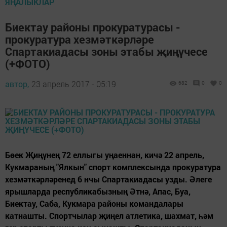
ЯҢАЛЫКЛАР
Биектау районы прокуратурасы -
прокуратура хезмәткәрләре
Спартакиадасы зоны этабы җиңүчесе
(+ФОТО)
автор,
23 апрель 2017 - 05:19
682
0
0
Бөек Җиңүнең 72 еллыгы уңаеннан, кичә 22 апрель,
Кукмараның "Ялкын" спорт комплексында прокуратура
хезмәткәрләренед 6 нчы Спартакиадасы узды. Әлеге
ярышларда республикабызның Әтнә, Апас, Буа,
Биектау, Саба, Кукмара районы командалары
катнашты. Спортчылар җиңел атлетика, шахмат, һәм