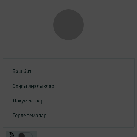
Баш бит
Соңгы яңалыклар
Документлар
Төрле темалар