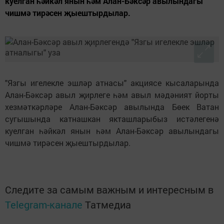
куелган һәйкәл янын һәм Алан-Бәксәр авылындагы
чишмә тирәсен җыештырдылар.
"Язгы игелекле эшләр атнасы" акциясе кысаларында
Алан-Бәксәр авыл җирлеге һәм авыл мәдәният йорты
хезмәткәрләре Алан-Бәксәр авылында Бөек Ватан
сугышында катнашкан якташларыбыз истәлегенә
куелган һәйкәл янын һәм Алан-Бәксәр авылындагы
чишмә тирәсен җыештырдылар.
Следите за самым важным и интересным в
Telegram-канале
Татмедиа