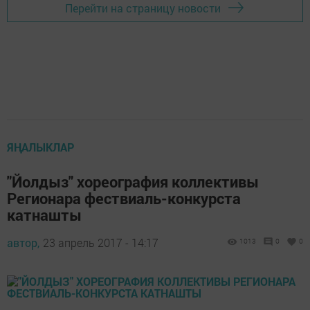
Перейти на страницу новости
ЯҢАЛЫКЛАР
"Йолдыз" хореография коллективы
Регионара фествиаль-конкурста
катнашты
автор,
23 апрель 2017 - 14:17
1013
0
0