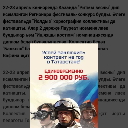
22-23 апрель көннәрендә Казанда "Ритмы весны" дип
исемләнгән Регионара фестиваль-конкурс булды. Әлеге
фествиальдә "Йолдыз" хореография коллективы да
катнашты. Алар 2 дәрәҗә Лауреат исеменә лаек
булдылар һәм "Иң яхшы костюм" номинациясендә
диплом белән бүләкләнделәр. Коллектив белән
"Балкыш" балалар иҗат йорты педагогы Гөлназ
Вафина җитәкчелек итә.
22-23 апрель көннәрендә Казанда "Ритмы весны" дип
исемләнгән Регионара фестиваль-конкурс булды. Әлеге
фествиальдә "Йолдыз" хореография коллективы да
катнашты. Алар 2 дәрәҗә Лауреат исеменә лаек
булдылар һәм "Иң яхшы костюм" номинациясендә
диплом белән бүләкләнделәр.
Коллектив белән "Балкыш" балалар иҗат йорты
педагогы Гөлназ Вафина җитәкчелек итә.