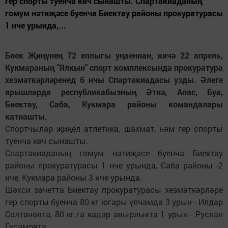
гер спорты туенча көч сынашты. Спартакиаданың
гомум нәтиҗәсе буенча Биектау районы прокуратурасы
1 нче урында,...
Бөек Җиңүнең 72 еллыгы уңаеннан, кичә 22 апрель,
Кукмараның "Ялкын" спорт комплексында прокуратура
хезмәткәрләренед 6 нчы Спартакиадасы узды. Әлеге
ярышларда республикабызның Әтнә, Апас, Буа,
Биектау, Саба, Кукмара районы командалары
катнашты.
Спортчылар җиңел атлетика, шахмат, һәм гер спорты
туенча көч сынашты.
Спартакиаданың гомум нәтиҗәсе буенча Биектау
районы прокуратурасы 1 нче урында, Саба районы -2
нче, Кукмара районы 3 нче урында.
Шәхси зачетта Биектау прокуратурасы хезмәткәрләре
гер спорты буенча 80 кг югары үлчәмдә 3 урын - Илдар
Солтановта, 80 кг.га кадәр авырлыкта 1 урын - Руслан
Гусамовта.