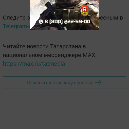
Следите за самым важным и интересным в
Telegram-канале
Татмедиа
Читайте новости Татарстана в
национальном мессенджере MАХ:
https://max.ru/tatmedia
Перейти на страницу новости