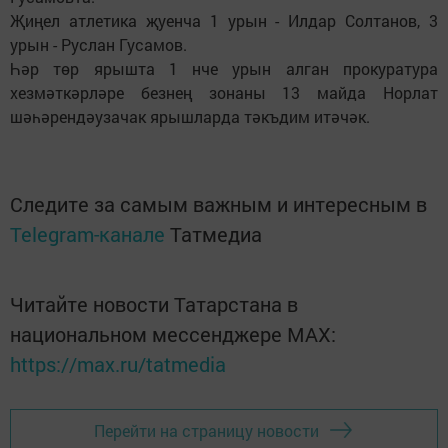
Җиңел атлетика җуенча 1 урын - Илдар Солтанов, 3
урын - Руслан Гусамов.
Һәр төр ярышта 1 нче урын алган прокуратура
хезмәткәрләре безнең зонаны 13 майда Норлат
шәһәрендәузачак ярышларда тәкъдим итәчәк.
Следите за самым важным и интересным в
Telegram-канале
Татмедиа
Читайте новости Татарстана в
национальном мессенджере MАХ:
https://max.ru/tatmedia
Перейти на страницу новости