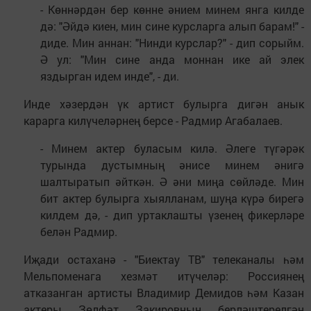
- Көннәрдән бер көнне әнием минем янга килде
дә: "Әйдә киен, мин сине курсларга алып барам!" -
диде. Мин аннан: "Нинди курслар?" - дип сорыйм.
Ә ул: "Мин сине анда моннан ике ай элек
яздырган идем инде", - ди.
Инде хәзердән үк артист булырга дигән анык
карарга килүчеләрнең берсе - Радмир Агабалаев.
- Минем актер буласым килә. Әлеге түгәрәк
турында дустымның әнисе минем әнигә
шалтыратып әйткән. Ә әни миңа сөйләде. Мин
бит актер булырга хыялланам, шуңа күрә бирегә
килдем дә, - дип уртаклашты үзенең фикерләре
белән Радмир.
Иҗади остаханә - "Биектау ТВ" телеканалы һәм
Мельпоменага хезмәт итүчеләр: Россиянең
атказанган артисты Владимир Демидов һәм Казан
актеры Зөлфәт Закировның берләштерелгән