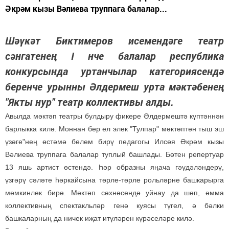
Әкрәм кызы Вәлиева труппага балалар...
Шәүкәт Биктимеров исемендәге театр
сәнгатенең I нче балалар республика
конкурсында уртанчылар категориясендә
беренче урынны Әлдермеш урта мәктәбенең
"Якты нур" театр коллективы алды.
Авылда мәктәп театры булдыру фикере Әлдермештә күптәннән
барлыкка килә. Моннан бер ел элек "Тулпар" мәктәптән тыш эш
үзәге"нең өстәмә белем бирү педагогы Илсөя Әкрәм кызы
Вәлиева труппага балалар туплый башлады. Бөтен репертуар
13 яшь артист өстендә. Һәр образны яңача гәүдәләндерү,
үзгәрү сәләте һәркайсына төрле-төрле рольләрне башкарырга
мөмкинлек бирә. Мәктәп сәхнәсендә уйнау да шәп, әмма
коллективның спектакльләр генә куясы түгел, ә бәлки
башкаларның да ничек иҗат итүләрен күрәселәре килә.