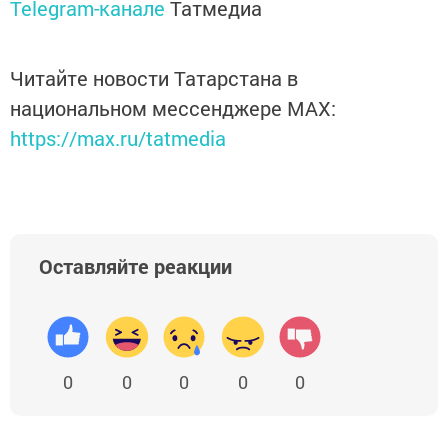
Telegram-канале
Татмедиа
Читайте новости Татарстана в
национальном мессенджере MАХ:
https://max.ru/tatmedia
Оставляйте реакции
0
0
0
0
0