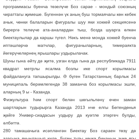
программасы буенча төзелүче Боз сарае - мондый союзның
чираттагы җимеше. Бүгеннән үк аның буш тормаячагы көн кебек
ачык, чөнки балаларын фигуралы шуу яки хоккей секциясенә
бирергә теләүче ата-аналардан тыш, бозда шуарга өлкән
биектаулылар да каршы түгел. Нәкъ менә монда хоккей буенча
иптәшләрчә матчлар, фигурачыларның, тимераякта
йөгерүчеләрнең ярышлары уздырылачак.
Шуны гына әйтү дә җитә, узган елда гына да республикада 7911
квадрат метрлы ясалма бозлы ике спорт корылмасы
файдалануга тапшырылды. Ә бүген Татарстанның барлык 24
муниципаль берәмлегендә 38 заманча боз корылмасы эшли,
аларның 9 ы - Казанда.
Физкультура һәм спорт белән шөгыльләнү өчен заман
шартларын тудырырга Казанда 2013 нче елгы Бөтендөнья
җәйге Универ-сиадасын уздыру да куәтле этәргеч булды,
әлбәттә.
280 тамашачыга исәпләнгән Биектау Боз сараен төзү дә
азагына якынлашып килә. Бүген тулы көчкә бинаның эчке ягы