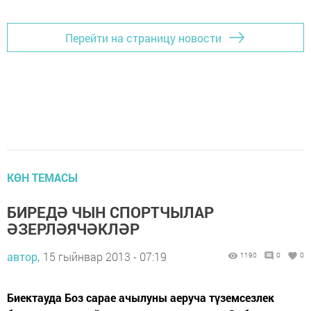
Перейти на страницу новости
КӨН ТЕМАСЫ
БИРЕДӘ ЧЫН СПОРТЧЫЛАР
ӘЗЕРЛӘЯЧӘКЛӘР
автор,
15 гыйнвар 2013 - 07:19
1190
0
0
Биектауда Боз сарае ачылуны аеруча түземсезлек