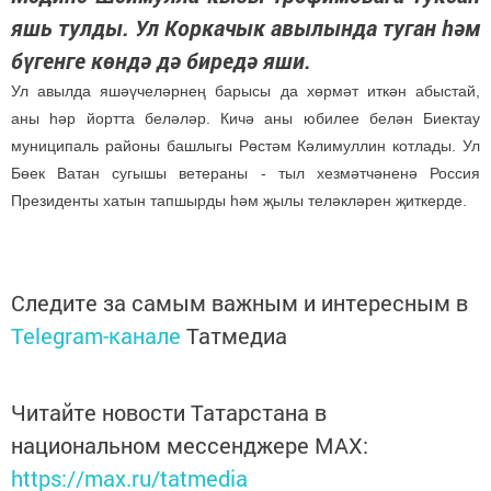
яшь тулды. Ул Коркачык авылында туган һәм
бүгенге көндә дә биредә яши.
Ул авылда яшәүчеләрнең барысы да хөрмәт иткән абыстай,
аны һәр йортта беләләр. Кичә аны юбилее белән Биектау
муниципаль районы башлыгы Рөстәм Кәлимуллин котлады. Ул
Бөек Ватан сугышы ветераны - тыл хезмәтчәненә Россия
Президенты хатын тапшырды һәм җылы теләкләрен җиткерде.
Следите за самым важным и интересным в
Telegram-канале
Татмедиа
Читайте новости Татарстана в
национальном мессенджере MАХ:
https://max.ru/tatmedia