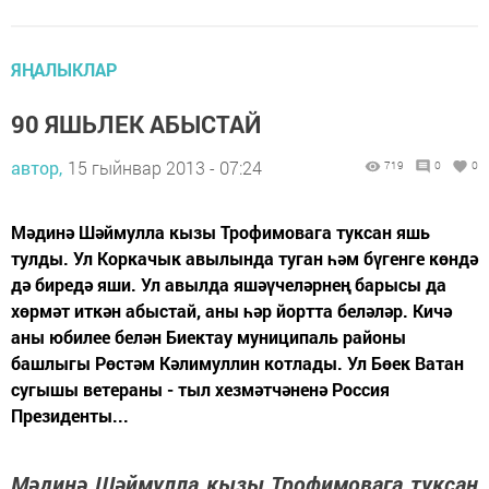
ЯҢАЛЫКЛАР
90 ЯШЬЛЕК АБЫСТАЙ
автор,
15 гыйнвар 2013 - 07:24
719
0
0
Мәдинә Шәймулла кызы Трофимовага туксан яшь
тулды. Ул Коркачык авылында туган һәм бүгенге көндә
дә биредә яши. Ул авылда яшәүчеләрнең барысы да
хөрмәт иткән абыстай, аны һәр йортта беләләр. Кичә
аны юбилее белән Биектау муниципаль районы
башлыгы Рөстәм Кәлимуллин котлады. Ул Бөек Ватан
сугышы ветераны - тыл хезмәтчәненә Россия
Президенты...
Мәдинә Шәймулла кызы Трофимовага туксан