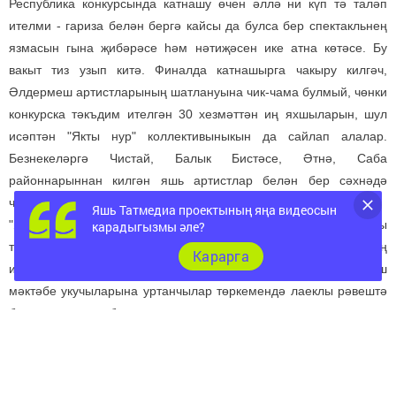
Республика конкурсында катнашу өчен әллә ни күп тә таләп
ителми - гариза белән бергә кайсы да булса бер спектакльнең
язмасын гына җибәрәсе һәм нәтиҗәсен ике атна көтәсе. Бу
вакыт тиз узып китә. Финалда катнашырга чакыру килгәч,
Әлдермеш артистларының шатлануына чик-чама булмый, чөнки
конкурска тәкъдим ителгән 30 хезмәттән иң яхшыларын, шул
исәптән "Якты нур" коллективыныкын да сайлап алалар.
Безнекеләргә Чистай, Балык Бистәсе, Әтнә, Саба
районнарыннан килгән яшь артистлар белән бер сәхнәдә
чыгыш ясарга туры килә.
Яшь Татмедиа проектының яңа видеосын
"Якты нур" театр коллективының Раушан Шәрифнең "Тылсымлы
карадыгызмы әле?
төрән" пьесасы буенча куелган спектакльдә яшь артистларның
Карарга
ихлас уенын тамашачылар бик ошаталар. Жюри Әлдермеш
мәктәбе укучыларына уртанчылар төркемендә лаеклы рәвештә
беренче урынны бирә.
Иҗат коллективын җиңү белән котлыйбыз һәм иҗат уңышлары
телибез.