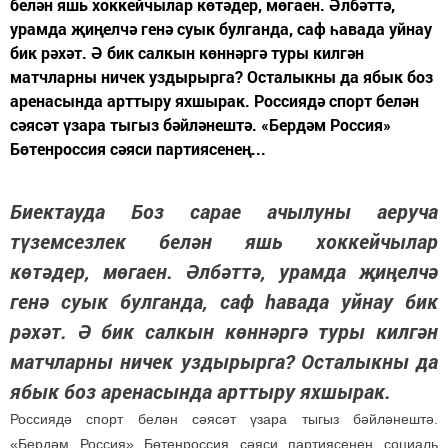
белән яшь хоккейчылар көтәдер, мөгаен. Әлбәттә,
урамда җиңелчә генә суык булганда, саф һавада уйнау
бик рәхәт. Ә бик салкын көннәргә туры килгән
матчларны ничек уздырырга? Осталыкны да ябык боз
аренасында арттыру яхшырак. Россиядә спорт белән
сәясәт үзара тыгыз бәйләнештә. «Бердәм Россия»
Бөтенроссия сәяси партиясенең...
Биектауда Боз сарае ачылуны аеруча
түземсезлек белән яшь хоккейчылар
көтәдер, мөгаен. Әлбәттә, урамда җиңелчә
генә суык булганда, саф һавада уйнау бик
рәхәт. Ә бик салкын көннәргә туры килгән
матчларны ничек уздырырга? Осталыкны да
ябык боз аренасында арттыру яхшырак.
Россиядә спорт белән сәясәт үзара тыгыз бәйләнештә.
«Бердәм Россия» Бөтенроссия сәяси партиясенең социаль