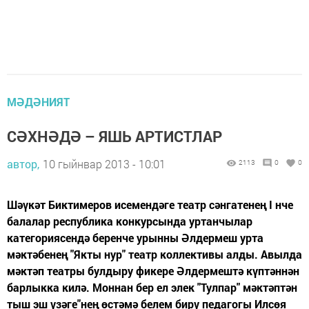
МӘДӘНИЯТ
СӘХНӘДӘ – ЯШЬ АРТИСТЛАР
автор,
10 гыйнвар 2013 - 10:01
2113
0
0
Шәүкәт Биктимеров исемендәге театр сәнгатенең I нче
балалар республика конкурсында уртанчылар
категориясендә беренче урынны Әлдермеш урта
мәктәбенең "Якты нур" театр коллективы алды. Авылда
мәктәп театры булдыру фикере Әлдермештә күптәннән
барлыкка килә. Моннан бер ел элек "Тулпар" мәктәптән
тыш эш үзәге"нең өстәмә белем бирү педагогы Илсөя