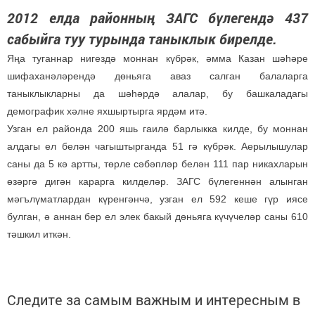
2012 елда районның ЗАГС бүлегендә 437
сабыйга туу турында таныклык бирелде.
Яңа туганнар нигездә моннан күбрәк, әмма Казан шәһәре
шифаханәләрендә дөньяга аваз салган балаларга
таныклыкларны да шәһәрдә алалар, бу башкаладагы
демографик хәлне яхшыртырга ярдәм итә.
Узган ел районда 200 яшь гаилә барлыкка килде, бу моннан
алдагы ел белән чагыштырганда 51 гә күбрәк. Аерылышулар
саны да 5 кә артты, төрле сәбәпләр белән 111 пар никахларын
өзәргә дигән карарга килделәр. ЗАГС бүлегеннән алынган
мәгълүматлардан күренгәнчә, узган ел 592 кеше гүр иясе
булган, ә аннан бер ел элек бакый дөньяга күчүчеләр саны 610
тәшкил иткән.
Следите за самым важным и интересным в