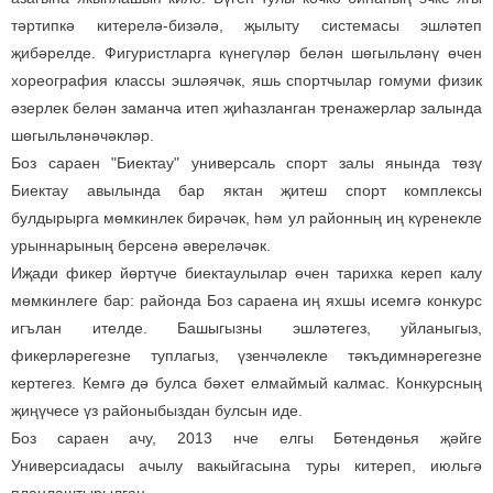
тәртипкә китерелә-бизәлә, җылыту системасы эшләтеп
җибәрелде. Фигуристларга күнегүләр белән шөгыльләнү өчен
хореография классы эшләячәк, яшь спортчылар гомуми физик
әзерлек белән заманча итеп җиһазланган тренажерлар залында
шөгыльләнәчәкләр.
Боз сараен "Биектау" универсаль спорт залы янында төзү
Биектау авылында бар яктан җитеш спорт комплексы
булдырырга мөмкинлек бирәчәк, һәм ул районның иң күренекле
урыннарының берсенә әвереләчәк.
Иҗади фикер йөртүче биектаулылар өчен тарихка кереп калу
мөмкинлеге бар: районда Боз сараена иң яхшы исемгә конкурс
игълан ителде. Башыгызны эшләтегез, уйланыгыз,
фикерләрегезне туплагыз, үзенчәлекле тәкъдимнәрегезне
кертегез. Кемгә дә булса бәхет елмаймый калмас. Конкурсның
җиңүчесе үз районыбыздан булсын иде.
Боз сараен ачу, 2013 нче елгы Бөтендөнья җәйге
Универсиадасы ачылу вакыйгасына туры китереп, июльгә