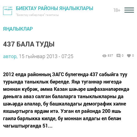
БИЕКТАУ РАЙОНЫ ЯҢАЛЫКЛАРЫ
18+
"Биектау хәбәрләре" газетасы
ЯҢАЛЫКЛАР
437 БАЛА ТУДЫ
автор,
15 гыйнвар 2013 - 07:25
837
0
0
2012 елда районның ЗАГС бүлегендә 437 сабыйга туу
турында таныклык бирелде. Яңа туганнар нигездә
моннан күбрәк, әмма Казан шәһәре шифаханәләрендә
дөньяга аваз салган балаларга таныклыкларны да
шәһәрдә алалар, бу башкаладагы демографик хәлне
яхшыртырга ярдәм итә. Узган ел районда 200 яшь
гаилә барлыкка килде, бу моннан алдагы ел белән
чагыштырганда 51...