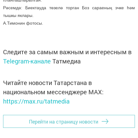
планлаштырылган.
Рәсемдә: Биектауда төзелә торган Боз сараеның эчке һәм
тышкы яклары.
А.Тимонин фотосы.
Следите за самым важным и интересным в
Telegram-канале
Татмедиа
Читайте новости Татарстана в
национальном мессенджере MАХ:
https://max.ru/tatmedia
Перейти на страницу новости