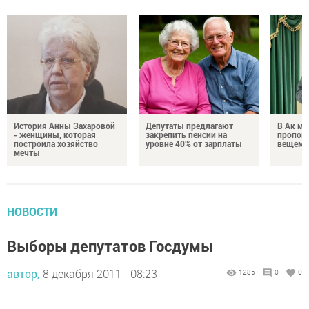
История Анны Захаровой
Депутаты предлагают
В Ак ме
- женщины, которая
закрепить пенсии на
пропове
построила хозяйство
уровне 40% от зарплаты
вещем 
мечты
НОВОСТИ
Выборы депутатов Госдумы
автор,
8 декабря 2011 - 08:23
1285
0
0