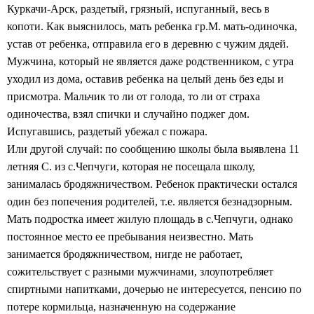
Куркачи-Арск, раздетый, грязный, испуганный, весь в
копоти. Как выяснилось, мать ребенка гр.М. мать-одиночка,
устав от ребенка, отправила его в деревню с чужим дядей.
Мужчина, который не является даже родственником, с утра
уходил из дома, оставив ребенка на целый день без еды и
присмотра. Мальчик то ли от голода, то ли от страха
одиночества, взял спички и случайно поджег дом.
Испугавшись, раздетый убежал с пожара.
Или другой случай: по сообщению школы была выявлена 11
летняя С. из с.Чепчуги, которая не посещала школу,
занималась бродяжничеством. Ребенок практически остался
один без попечения родителей, т.е. является безнадзорным.
Мать подростка имеет жилую площадь в с.Чепчуги, однако
постоянное место ее пребывания неизвестно. Мать
занимается бродяжничеством, нигде не работает,
сожительствует с разными мужчинами, злоупотребляет
спиртными напитками, дочерью не интересуется, пенсию по
потере кормильца, назначенную на содержание