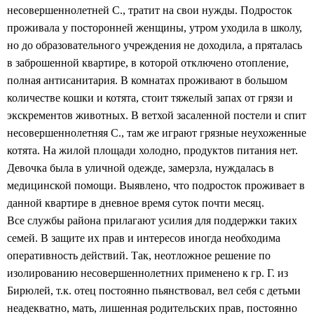
несовершеннолетней С., тратит на свои нужды. Подросток
проживала у посторонней женщины, утром уходила в школу,
но до образовательного учреждения не доходила, а пряталась
в заброшенной квартире, в которой отключено отопление,
полная антисанитария. В комнатах проживают в большом
количестве кошки и котята, стоит тяжелый запах от грязи и
экскрементов животных. В ветхой засаленной постели и спит
несовершеннолетняя С., там же играют грязные неухоженные
котята. На жилой площади холодно, продуктов питания нет.
Девочка была в уличной одежде, замерзла, нуждалась в
медицинской помощи. Выявлено, что подросток проживает в
данной квартире в дневное время суток почти месяц.
Все службы района прилагают усилия для поддержки таких
семей. В защите их прав и интересов иногда необходима
оперативность действий. Так, неотложное решение по
изолированию несовершеннолетних применено к гр. Г. из
Бирюлей, т.к. отец постоянно пьянствовал, вел себя с детьми
неадекватно, мать, лишенная родительских прав, постоянно