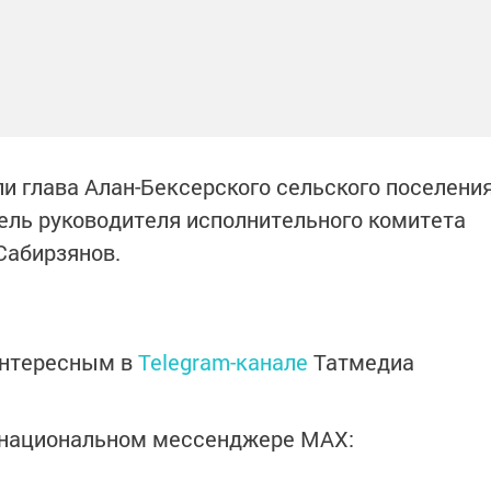
и глава Алан-Бексерского сельского поселени
ель руководителя исполнительного комитета
Сабирзянов.
интересным в
Telegram-канале
Татмедиа
в национальном мессенджере MАХ: