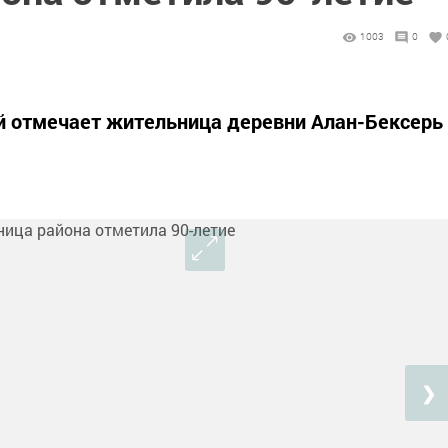
1003
0
й отмечает жительница деревни Алан-Бексерь
❯