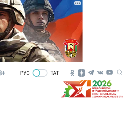
8+
РУС
ТАТ