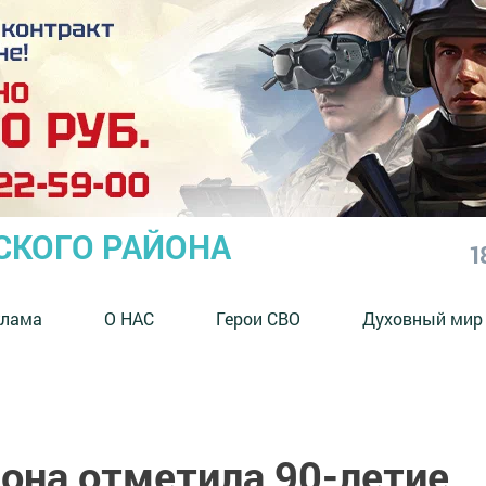
СКОГО РАЙОНА
1
клама
О НАС
Герои СВО
Духовный мир
она отметила 90-летие