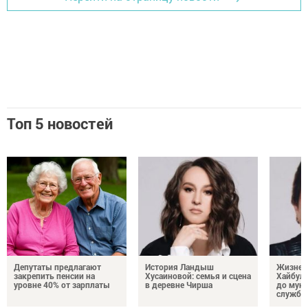
Топ 5 новостей
Депутаты предлагают
История Ландыш
Жизнен
закрепить пенсии на
Хусаиновой: семья и сцена
Хайбулл
уровне 40% от зарплаты
в деревне Чирша
до мун
службы