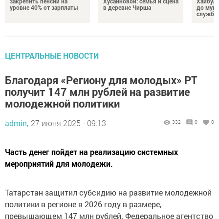
закрепить пенсии на
Хусаиновой: семья и сцена
Хайбулл
уровне 40% от зарплаты
в деревне Чирша
до мун
службы
ЦЕНТРАЛЬНЫЕ НОВОСТИ
Благодаря «Региону для молодых» РТ
получит 147 млн рублей на развитие
молодежной политики
admin,
27 июня 2025 - 09:13
332
0
0
Часть денег пойдет на реализацию системных
мероприятий для молодежи.
Татарстан защитил субсидию на развитие молодежной
политики в регионе в 2026 году в размере,
превышающем 147 млн рублей. Федеральное агентство