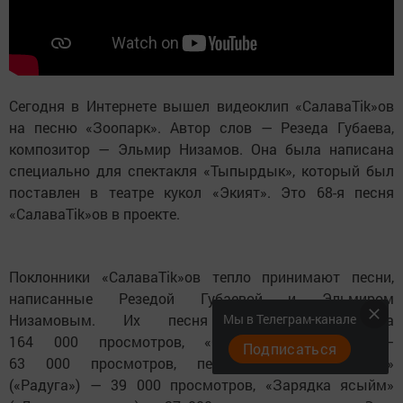
Сегодня в Интернете вышел видеоклип «СалаваТіk»ов
на песню «Зоопарк». Автор слов — Резеда Губаева,
композитор — Эльмир Низамов. Она была написана
специально для спектакля «Тыпырдык», который был
поставлен в театре кукол «Экият». Это 68-я песня
«СалаваТіk»ов в проекте.
Поклонники «СалаваТіk»ов тепло принимают песни,
написанные Резедой Губаевой и Эльмиром
Мы в Телеграм-канале
Низамовым. Их песня «Планеты» набрала
164 000 просмотров, «Саннар» («Цифры») —
Подписаться
63 000 просмотров, песня «Салават купере»
(«Радуга») — 39 000 просмотров, «Зарядка ясыйм»