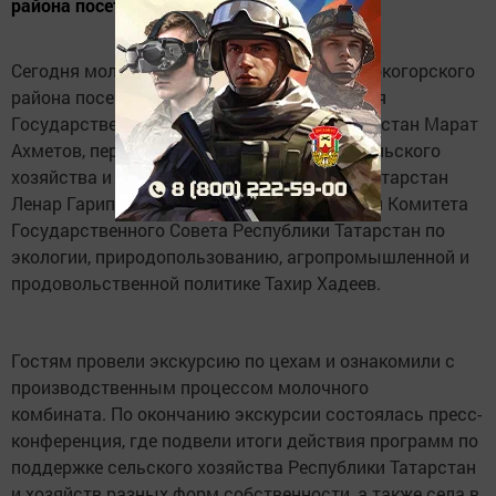
района посетили гости из столицы.
Сегодня молочный комбинат «Елмай» Высокогорского
района посетили заместитель председателя
Государственного совета Республики Татарстан Марат
Ахметов, первый заместитель министра сельского
хозяйства и продовольствия Республики Татарстан
Ленар Гарипов и заместитель председателя Комитета
Государственного Совета Республики Татарстан по
экологии, природопользованию, агропромышленной и
продовольственной политике Тахир Хадеев.
Гостям провели экскурсию по цехам и ознакомили с
производственным процессом молочного
комбината. По окончанию экскурсии состоялась пресс-
конференция, где подвели итоги действия программ по
поддержке сельского хозяйства Республики Татарстан
и хозяйств разных форм собственности, а также села в