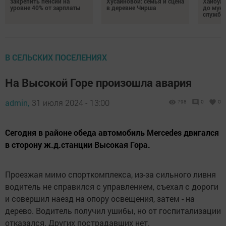
закрепить пенсии на
Хусаиновой: семья и сцена
Хайбулл
уровне 40% от зарплаты
в деревне Чирша
до мун
службы
В СЕЛЬСКИХ ПОСЕЛЕНИЯХ
На Высокой Горе произошла авария
admin,
31 июля 2024 - 13:00
798
0
0
Сегодня в районе обеда автомобиль Mercedes двигался
в сторону ж.д.станции Высокая Гора.
Проезжая мимо спорткомплекса, из-за сильного ливня
водитель не справился с управлением, съехал с дороги
и совершил наезд на опору освещения, затем - на
дерево. Водитель получил ушибы, но от госпитализации
отказался. Других пострадавших нет.