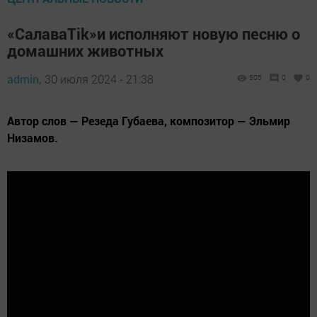
«СалаваТіk»и исполняют новую песню о
домашних животных
admin,
30 июля 2024 - 21:38
505
0
0
Автор слов — Резеда Губаева, композитор — Эльмир
Низамов.