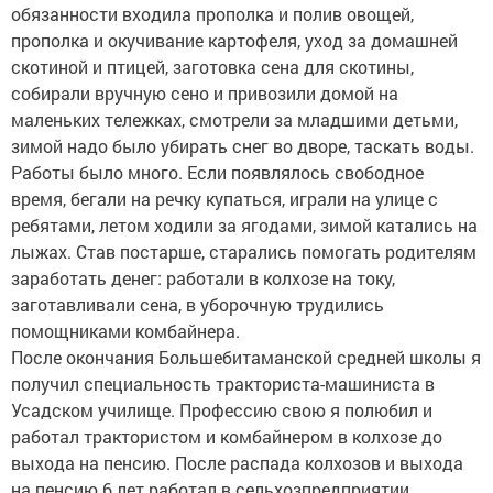
обязанности входила прополка и полив овощей,
прополка и окучивание картофеля, уход за домашней
скотиной и птицей, заготовка сена для скотины,
собирали вручную сено и привозили домой на
маленьких тележках, смотрели за младшими детьми,
зимой надо было убирать снег во дворе, таскать воды.
Работы было много. Если появлялось свободное
время, бегали на речку купаться, играли на улице с
ребятами, летом ходили за ягодами, зимой катались на
лыжах. Став постарше, старались помогать родителям
заработать денег: работали в колхозе на току,
заготавливали сена, в уборочную трудились
помощниками комбайнера.
После окончания Большебитаманской средней школы я
получил специальность тракториста-машиниста в
Усадском училище. Профессию свою я полюбил и
работал трактористом и комбайнером в колхозе до
выхода на пенсию. После распада колхозов и выхода
на пенсию 6 лет работал в сельхозпредприятии