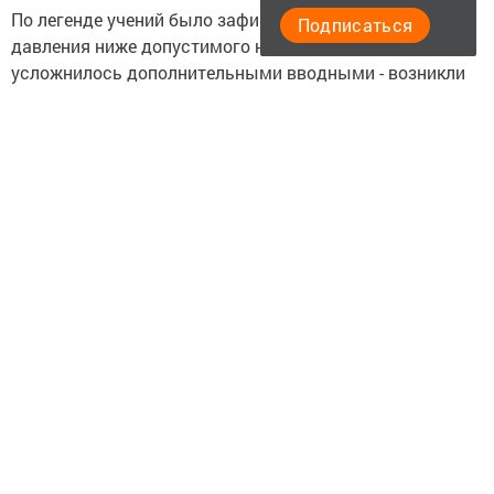
По легенде учений было зафиксировано снижение
Подписаться
давления ниже допустимого на ППМН. Задание
усложнилось дополнительными вводными - возникли
неисправности автоматической системы управления
технологическими процессами, системы
электроснабжения, запорной арматуры, получило
повреждение оборудование.
Диспетчер условно остановил транспортировку нефти,
были оповещены руководители подразделений и
службы безопасности Пермского районного
нефтепроводного управления, а также контрольные и
надзорные организации. Аварийные бригады,
оснащенные всем необходимым оборудованием для
локализации и ликвидации разливов, в установленные
нормативами сроки прибыли к месту.
В ходе тренировочного занятия силами линейной