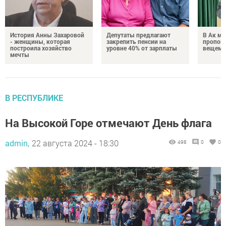
История Анны Захаровой
Депутаты предлагают
В Ак ме
- женщины, которая
закрепить пенсии на
пропове
построила хозяйство
уровне 40% от зарплаты
вещем 
мечты
В РЕСПУБЛИКЕ
На Высокой Горе отмечают День флага
admin,
22 августа 2024 - 18:30
498
0
0