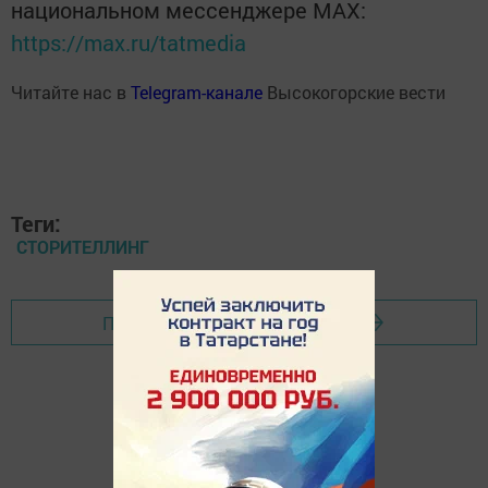
национальном мессенджере MАХ:
https://max.ru/tatmedia
Читайте нас в
Telegram-канале
Высокогорские вести
Теги:
СТОРИТЕЛЛИНГ
Перейти на страницу новости