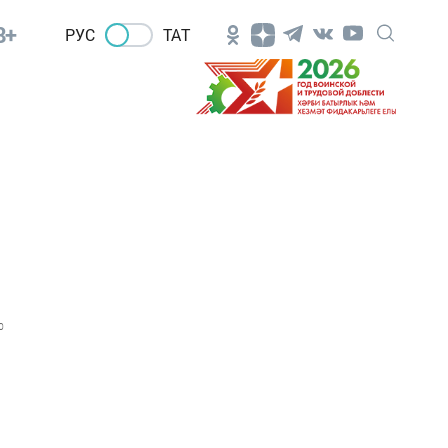
8+
РУС
ТАТ
0