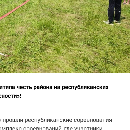
тила честь района на республиканских
ности»!
к» прошли республиканские соревнования
омплекс соревнований, где участники