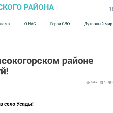
СКОГО РАЙОНА
1
клама
О НАС
Герои СВО
Духовный мир
ысокогорском районе
й!
1699
0
в село Усады!