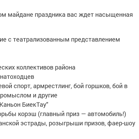
вном майдане праздника вас ждет насыщенная
тие с театрализованным представлением
еских коллективов района
канатоходцев
евой спорт, армрестлинг, бой горшков, бой в
 коромыслом и другие
 "Каньон БиекТау"
орьбы корэш (главный приз — автомобиль!)
танской эстрады, розыгрыши призов, фаер-шоу