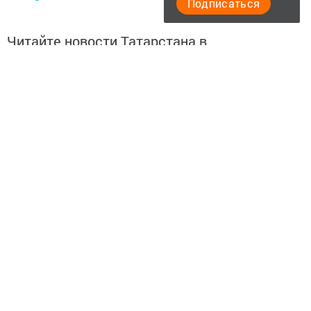
Подписаться
Читайте новости Татарстана в
национальном мессенджере MАХ:
https://max.ru/tatmedia
Читайте нас в
Telegram-канале
Высокогорские вести
Перейти на страницу новости