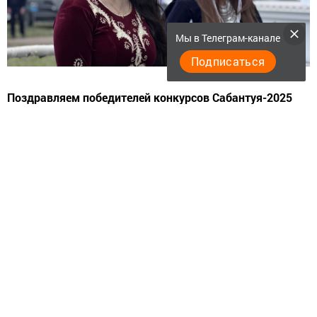
Мы в Телеграм-канале
Подписаться
Поздравляем победителей конкурсов Сабантуя-2025
Стали известны имена лучших участников наших
традиционных конкурсов:
Конкурс "Ин милли кием" при поддержке АО "СПЕЦТАУ":
- "Ин милли кыз" — Ляйля Забирова
- "Ин Милли егет" — Равиль Хасанов (просим связаться
с организаторами)
- "Ин озын толым" — Алина Сунгатуллина
- "Самая красивая тюбетейка" — Лилия Хайруллина