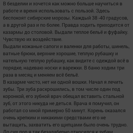
В безделии и хочется как можно больше научиться в
работе и время использовать с пользой. Здесь
беспокоят сибирские морозы. Каждый 38 -40 градусов,
а в другой раз и по более. Правда ходить приходится от
казармы до столовой. Выдали теплое бельё и фуфайку.
Чувствую их воздействие.
Выдали кожаные сапоги и валенки для работы, шинель,
ватные брюки, верхние хорошие, теплую рубашку и
нательную теплую рубашку, как видите с одеждой всё в
порядке, надеваю носки и варежки. В баню ходим три
раза в месяц и меняем всё бельё.
В казарме чисто, нет ни одной вошки. Начал я лечить
зубы. Три зуба раскрошились, в том числе один под
коронкой, его зубной врач обещал вставить стальной
зуб, от этого никуда не деться. Врача я помучил, он
работал со мной примерно 50 минут. Корень оказался
очень крепким и никакими средствами его не
вытащить, захватить его щипцами было очень трудно.
До сих пор я так безалаберно относился к зубам.