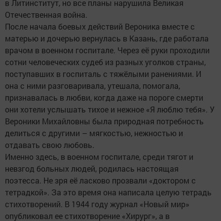
в Литинститут, но все планы нарушила Великая
Отечественная война.
После начала боевых действий Вероника вместе с
матерью и дочерью вернулась в Казань, где работала
врачом в военном госпитале. Через её руки проходили
сотни человеческих судеб из разных уголков страны,
поступавших в госпиталь с тяжёлыми ранениями. И
она с ними разговаривала, утешала, помогала,
признавалась в любви, когда даже на пороге смерти
они хотели услышать тихое и нежное «Я люблю тебя». У
Вероники Михайловны была природная потребность
делиться с другими – мягкостью, нежностью и
отдавать свою любовь.
Именно здесь, в военном госпитале, среди тягот и
невзгод больных людей, родилась настоящая
поэтесса. Не зря её ласково прозвали «доктором с
тетрадкой». За это время она написала целую тетрадь
стихотворений. В 1944 году журнал «Новый мир»
опубликовал ее стихотворение «Хирург», а в