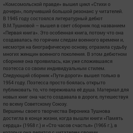
«Комсомольской правде» вышел цикл «Стихи о
дочери», получивший большой резонанс у читателей.
В 1945 году состоялся литературный дебют
В.М.Тушновой – вышел в свет сборник под названием
«Первая книга». Это особенная книга, потому что она
создавалась по горячим следам военного времени и,
несмотря на биографическую основу, отразила судьбу
многих женщин военного поколения. В этом дебютном
сборнике она проявилась, как уже сложившаяся
поэтесса со своим индивидуальным стилем.
Следующий сборник «Пути-дороги» вышел только в
1954 году. Поэтесса просто боялась открыто
публиковать то, что переживала её душа. Материал для
новых книг она часто создавала в дороге, путешествуя
по всему Советскому Союзу.
Вершины своего творчества Вероника Тушнова
достигла в конце жизни, когда вышли книги «Память
сердца» (1958 г.) и «Сто часов счастья» (1965 г.), в
которых она делится с читателем своими