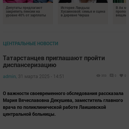
Депутаты предлагают
История Ландыш
В Ак ме
закрепить пенсии на
Хусаиновой: семья и сцена
пропове
уровне 40% от зарплаты
в деревне Чирша
вещем 
ЦЕНТРАЛЬНЫЕ НОВОСТИ
Татарстанцев приглашают пройти
диспансеризацию
admin,
31 марта 2025 - 14:51
353
0
0
О важности своевременного обследования рассказала
Мария Вячеславовна Декушева, заместитель главного
врача по поликлинической работе Лаишевской
центральной больницы.