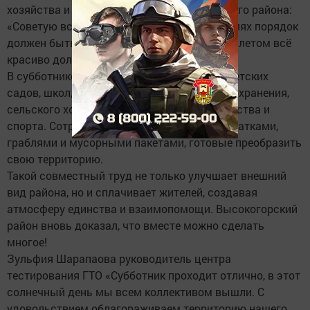
хозяйства и продовольствия Высокогорского района:
«Советую всем, чтоюбы у всех на территориях порядок
должен быть. Весна – она требует порядка, летом всё
красиво должно быть.»
В субботнике приняли участие работники детских
садов, школ, учреждений культуры, здравоохранения,
сельского хозяйства, коммунального хозяйства и
спорта. Сотрудники вышли на улицы с перчатками,
граблями и мусорными пакетами, готовые преобразить
свою территорию.
Такой совместный труд не только улучшает внешний
вид района, но и сплачивает жителей, создавая
атмосферу единства и взаимопомощи. Высокогорский
район вновь доказал, что вместе можно сделать
многое!
Зульфия Шарапаова руководитель центра
тестирования ГТО «Субботник проходит отлично, в этот
солнечный день мы всем коллективом вышли. С
удовольствием облагораживаем территорию нашего