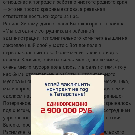
отношение к природе и забота о чистоте родного края
— это не просто красивые слова, а реальная
ответственность каждого из нас.
Равиль Хисамутдинов глава Высокогорского района:
«Мы сегодня с сотрудниками районной
администрации, исполнительного комитета вышли на
закрепленный свой участок. Вот привели в
первоначальный, пока более-менее такой порядок
навели. Конечно, работы очень много, после зимы,
очень много мусора появилось. И в связи с тем, что у
нас были строительные работы и строительного
мусора много. Вот в течении вот этого двухмесячника,
мы и порядок наведём и благоустройство сделаем и
сделаем наш райцентр ещё краше, чем был раньше»
Потерянное, брошенное, забытое – все, что скрывалось
под снегом, теперь в мешки складывают и сотрудники
управления сельского хозяйства и продовольствия
Высокогорского района.
Рахимзян Каримов начальник управления сельского