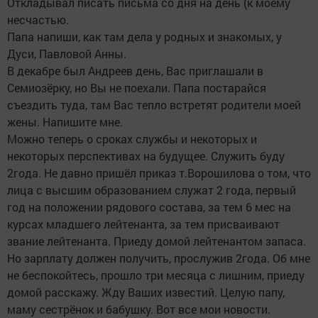
Откладывал писать письма со дня на день (к моему
несчастью.
Папа напиши, как там дела у родных и знакомых, у
Дуси, Павловой Анны.
В декабре был Андреев день, Вас приглашали в
Семиозёрку, но Вы не поехали. Папа постарайся
съездить туда, там Вас тепло встретят родители моей
жены. Напишите мне.
Можно теперь о сроках службы и некоторых и
некоторых перспективах на будущее. Служить буду
2года. Не давно пришёл приказ т.Ворошилова о том, что
лица с высшим образованием служат 2 года, первый
год на положении рядового состава, за тем 6 мес на
курсах младшего лейтенанта, за тем присваивают
звание лейтенанта. Приеду домой лейтенантом запаса.
Но зарплату должен получить, прослужив 2года. Об мне
не беспокойтесь, прошло три месяца с лишним, приеду
домой расскажу. Жду Ваших известий. Целую папу,
маму сестрёнок и бабушку. Вот все мои новости.