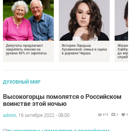
Депутаты предлагают
История Ландыш
Жизнен
закрепить пенсии на
Хусаиновой: семья и сцена
Хайбулл
уровне 40% от зарплаты
в деревне Чирша
до мун
службы
ДУХОВНЫЙ МИР
Высокогорцы помолятся о Российском
воинстве этой ночью
admin,
16 октября 2022 - 08:00
816
0
0