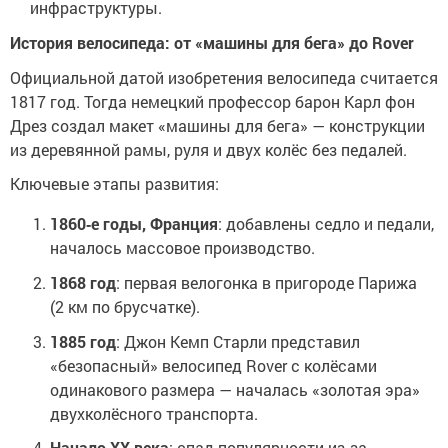
инфраструктуры.
История велосипеда: от «машины для бега» до Rover
Официальной датой изобретения велосипеда считается
1817 год. Тогда немецкий профессор барон Карл фон
Дрез создал макет «машины для бега» — конструкции
из деревянной рамы, руля и двух колёс без педалей.
Ключевые этапы развития:
1860‑е годы, Франция
: добавлены седло и педали,
началось массовое производство.
1868 год
: первая велогонка в пригороде Парижа
(2 км по брусчатке).
1885 год
: Джон Кемп Старли представил
«безопасный» велосипед Rover с колёсами
одинакового размера — началась «золотая эра»
двухколёсного транспорта.
Начало XX века
: спад популярности из‑за