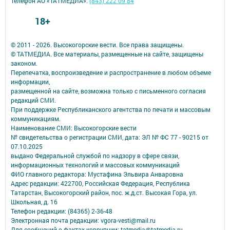
Телефон АО «ТАТМЕДИА»:
(843) 222 09 84
18+
© 2011 - 2026. Высокогорские вести. Все права защищены.
© ТАТМЕДИА. Все материалы, размещенные на сайте, защищены
законом.
Перепечатка, воспроизведение и распространение в любом объеме
информации,
размещенной на сайте, возможна только с письменного согласия
редакций СМИ.
При поддержке Республиканского агентства по печати и массовым
коммуникациям.
Наименование СМИ: Высокогорские вести
№ свидетельства о регистрации СМИ, дата: ЭЛ № ФС 77 - 90215 от
07.10.2025
выдано Федеральной службой по надзору в сфере связи,
информационных технологий и массовых коммуникаций
ФИО главного редактора: Мустафина Эльвира Анваровна
Адрес редакции: 422700, Российская Федерация, Республика
Татарстан, Высокогорский район, пос. ж.д.ст. Высокая Гора, ул.
Школьная, д. 16
Телефон редакции: (84365) 2-36-48
Электронная почта редакции: vgora-vesti@mail.ru
Для сообщений о фактах коррупции: tatmedia@tatmedia.ru